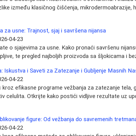
zlike između klasičnog čišćenja, mikrodermoabrazije, he
a za usne: Trajnost, sjaj i savršena nijansa
026-04-23
ate o sjajevima za usne. Kako pronaći savršenu nijans
epljive, te pregled najboljih proizvoda sa šljokicama i be
: Iskustva i Saveti za Zatezanje i Gubljenje Masnih Na
026-04-22
 kroz efikasne programe vežbanja za zatezanje tela, 
v celulita. Otkrijte kako postići vidljive rezultate uz up
blikovanje figure: Od vežbanja do savremenih tretman
026-04-22