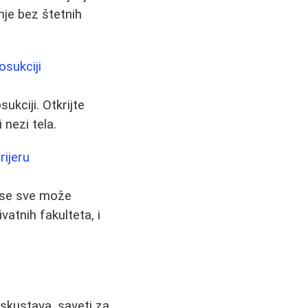
nje bez štetnih
osukciji
sukciji. Otkrijte
 nezi tela.
rijeru
e se sve može
vatnih fakulteta, i
iskustava, saveti za