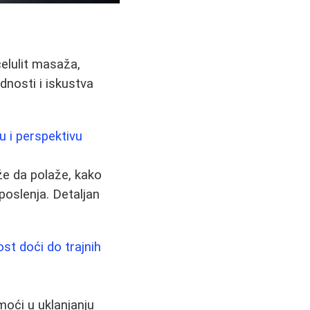
elulit masaža,
ednosti i iskustva
ru i perspektivu
že da polaže, kako
poslenja. Detaljan
ost doći do trajnih
moći u uklanjanju