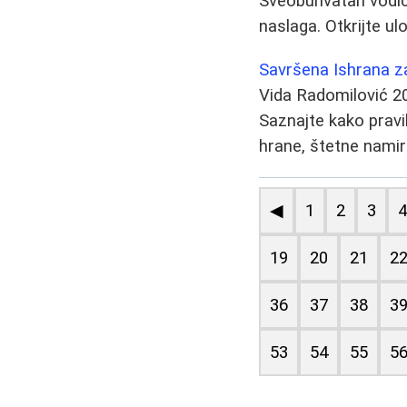
Sveobuhvatan vodič 
naslaga. Otkrijte ul
Savršena Ishrana z
Vida Radomilović
2
Saznajte kako pravil
hrane, štetne namirn
◀
1
2
3
19
20
21
2
36
37
38
3
53
54
55
5