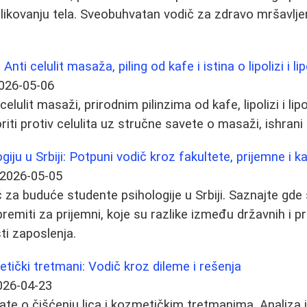
likovanju tela. Sveobuhvatan vodič za zdravo mršavlje
nti celulit masaža, piling od kafe i istina o lipolizi i lip
026-05-06
elulit masaži, prirodnim pilinzima od kafe, lipolizi i lipo
iti protiv celulita uz stručne savete o masaži, ishrani i
giju u Srbiji: Potpuni vodič kroz fakultete, prijemne i ka
2026-05-05
za buduće studente psihologije u Srbiji. Saznajte gd
premiti za prijemni, koje su razlike između državnih i pri
i zaposlenja.
etički tretmani: Vodič kroz dileme i rešenja
026-04-23
ate o čišćenju lica i kozmetičkim tretmanima. Analiza 