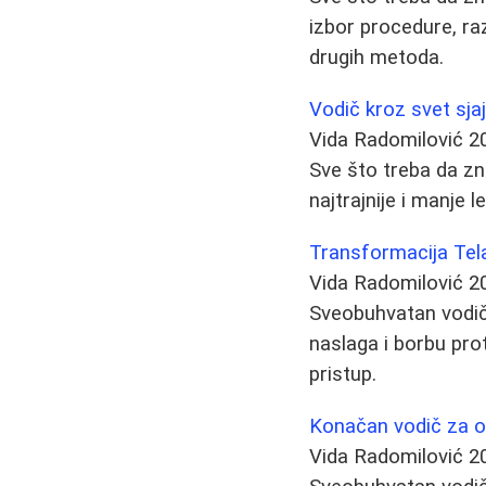
izbor procedure, ra
drugih metoda.
Vodič kroz svet sjaj
Vida Radomilović
2
Sve što treba da zn
najtrajnije i manje l
Transformacija Tela
Vida Radomilović
2
Sveobuhvatan vodič
naslaga i borbu proti
pristup.
Konačan vodič za o
Vida Radomilović
2