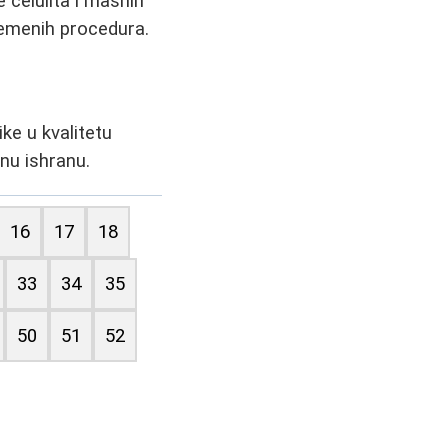
 celulita i masnih
vremenih procedura.
ike u kvalitetu
lnu ishranu.
16
17
18
33
34
35
50
51
52