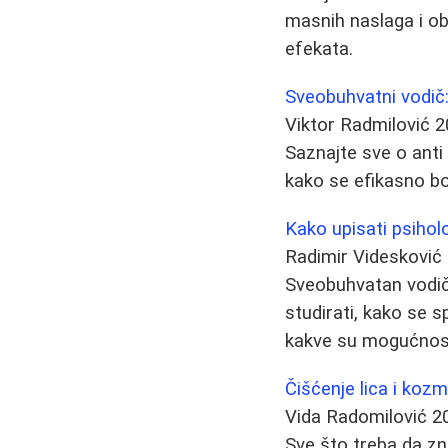
masnih naslaga i ob
efekata.
Sveobuhvatni vodič: A
Viktor Radmilović
2
Saznajte sve o anti c
kako se efikasno bor
Kako upisati psiholo
Radimir Videsković
Sveobuhvatan vodič 
studirati, kako se s
kakve su mogućnost
Čišćenje lica i kozm
Vida Radomilović
2
Sve što treba da zn