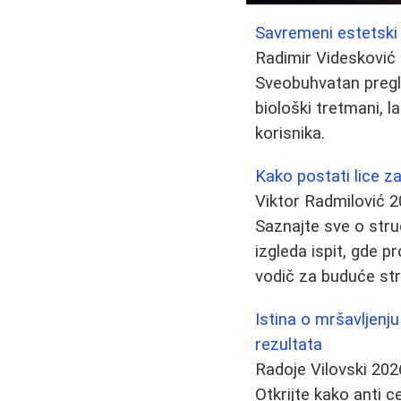
Savremeni estetski t
Radimir Videsković
Sveobuhvatan pregle
biološki tretmani, la
korisnika.
Kako postati lice za
Viktor Radmilović
2
Saznajte sve o stru
izgleda ispit, gde p
vodič za buduće str
Istina o mršavljenju
rezultata
Radoje Vilovski
202
Otkrijte kako anti 