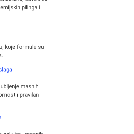
mijskih pilinga i
u, koje formule su
z.
slaga
gubljenje masnih
ornost i pravilan
a