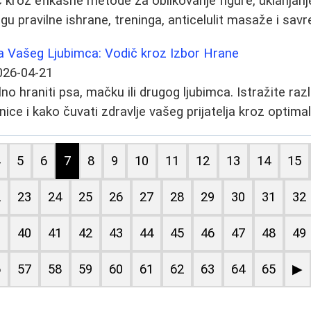
kroz efikasne metode za oblikovanje figure, uklanjanje
ogu pravilne ishrane, treninga, anticelulit masaže i sa
a Vašeg Ljubimca: Vodič kroz Izbor Hrane
026-04-21
no hraniti psa, mačku ili drugog ljubimca. Istražite razl
ice i kako čuvati zdravlje vašeg prijatelja kroz optima
4
5
6
7
8
9
10
11
12
13
14
15
2
23
24
25
26
27
28
29
30
31
32
9
40
41
42
43
44
45
46
47
48
49
6
57
58
59
60
61
62
63
64
65
▶