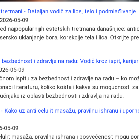
retmani - Detaljan vodič za lice, telo i podmlađivanje
2026-05-09
d najpopularnijih estetskih tretmana današnjice: antic
sersko uklanjanje bora, korekcije tela i lica. Otkrijte pr
 bezbednost i zdravlje na radu: Vodič kroz ispit, karije
026-05-09
čnom ispitu za bezbednost i zdravlje na radu – ko mo
ronaći literaturu, koliko košta i kakve su mogućnosti za
učnjake iz oblasti bezbednosti i zdravlja na radu.
 - Kako uz anti celulit masažu, pravilnu ishranu i uporn
6-05-09
celulit masaža, pravilna ishrana i posvećenost mogu po