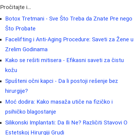
Pročitajte i...
Botox Tretmani - Sve Što Treba da Znate Pre nego
Što Probate
Facelifting i Anti-Aging Procedure: Saveti za Žene u
Zrelim Godinama
Kako se rešiti mitisera - Efikasni saveti za čistu
kožu
Spušteni očni kapci - Da li postoji rešenje bez
hirurgije?
Moć dodira: Kako masaža utiče na fizičko i
psihičko blagostanje
Silikonski Implantati: Da Ili Ne? Različiti Stavovi O
Estetskoj Hirurgiji Grudi