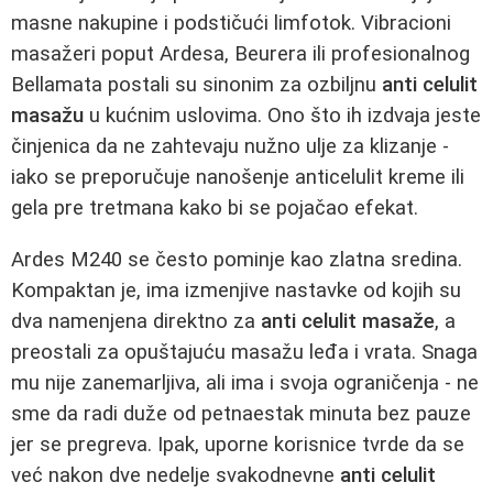
masne nakupine i podstičući limfotok. Vibracioni
masažeri poput Ardesa, Beurera ili profesionalnog
Bellamata postali su sinonim za ozbiljnu
anti celulit
masažu
u kućnim uslovima. Ono što ih izdvaja jeste
činjenica da ne zahtevaju nužno ulje za klizanje -
iako se preporučuje nanošenje anticelulit kreme ili
gela pre tretmana kako bi se pojačao efekat.
Ardes M240 se često pominje kao zlatna sredina.
Kompaktan je, ima izmenjive nastavke od kojih su
dva namenjena direktno za
anti celulit masaže
, a
preostali za opuštajuću masažu leđa i vrata. Snaga
mu nije zanemarljiva, ali ima i svoja ograničenja - ne
sme da radi duže od petnaestak minuta bez pauze
jer se pregreva. Ipak, uporne korisnice tvrde da se
već nakon dve nedelje svakodnevne
anti celulit