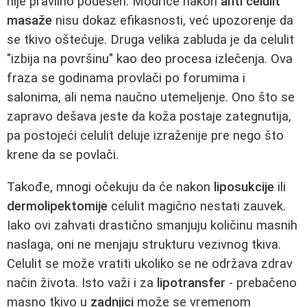
nije pravilno podešen. Modrice nakon
anti celulit
masaže
nisu dokaz efikasnosti, već upozorenje da
se tkivo oštećuje. Druga velika zabluda je da celulit
"izbija na površinu" kao deo procesa izlečenja. Ova
fraza se godinama provlači po forumima i
salonima, ali nema naučno utemeljenje. Ono što se
zapravo dešava jeste da koža postaje zategnutija,
pa postojeći celulit deluje izraženije pre nego što
krene da se povlači.
Takođe, mnogi očekuju da će nakon
liposukcije
ili
dermolipektomije
celulit magično nestati zauvek.
Iako ovi zahvati drastično smanjuju količinu masnih
naslaga, oni ne menjaju strukturu vezivnog tkiva.
Celulit se može vratiti ukoliko se ne održava zdrav
način života. Isto važi i za
lipotransfer
- prebačeno
masno tkivo u
zadnjici
može se vremenom