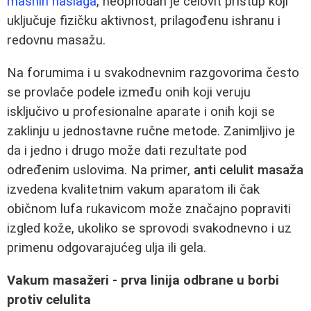
masnih naslaga
, neophodan je celovit pristup koji
uključuje fizičku aktivnost, prilagođenu ishranu i
redovnu masažu.
Na forumima i u svakodnevnim razgovorima često
se provlače podele između onih koji veruju
isključivo u profesionalne aparate i onih koji se
zaklinju u jednostavne ručne metode. Zanimljivo je
da i jedno i drugo može dati rezultate pod
određenim uslovima. Na primer,
anti celulit masaža
izvedena kvalitetnim vakum aparatom ili čak
običnom lufa rukavicom može značajno popraviti
izgled kože, ukoliko se sprovodi svakodnevno i uz
primenu odgovarajućeg ulja ili gela.
Vakum masažeri - prva linija odbrane u borbi
protiv celulita