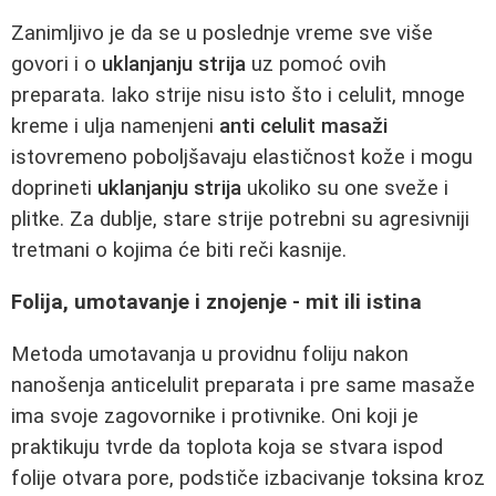
Zanimljivo je da se u poslednje vreme sve više
govori i o
uklanjanju strija
uz pomoć ovih
preparata. Iako strije nisu isto što i celulit, mnoge
kreme i ulja namenjeni
anti celulit masaži
istovremeno poboljšavaju elastičnost kože i mogu
doprineti
uklanjanju strija
ukoliko su one sveže i
plitke. Za dublje, stare strije potrebni su agresivniji
tretmani o kojima će biti reči kasnije.
Folija, umotavanje i znojenje - mit ili istina
Metoda umotavanja u providnu foliju nakon
nanošenja anticelulit preparata i pre same masaže
ima svoje zagovornike i protivnike. Oni koji je
praktikuju tvrde da toplota koja se stvara ispod
folije otvara pore, podstiče izbacivanje toksina kroz