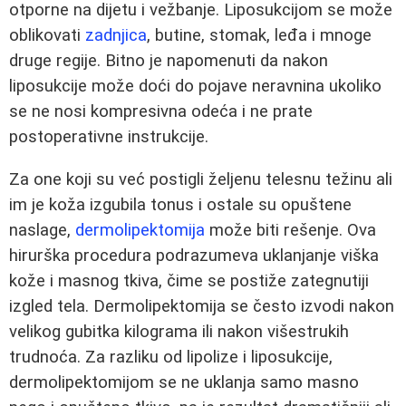
otporne na dijetu i vežbanje. Liposukcijom se može
oblikovati
zadnjica
, butine, stomak, leđa i mnoge
druge regije. Bitno je napomenuti da nakon
liposukcije može doći do pojave neravnina ukoliko
se ne nosi kompresivna odeća i ne prate
postoperativne instrukcije.
Za one koji su već postigli željenu telesnu težinu ali
im je koža izgubila tonus i ostale su opuštene
naslage,
dermolipektomija
može biti rešenje. Ova
hirurška procedura podrazumeva uklanjanje viška
kože i masnog tkiva, čime se postiže zategnutiji
izgled tela. Dermolipektomija se često izvodi nakon
velikog gubitka kilograma ili nakon višestrukih
trudnoća. Za razliku od lipolize i liposukcije,
dermolipektomijom se ne uklanja samo masno