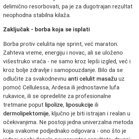
delimično resorbovati, pa je za dugotrajan rezultat
neophodna stabilna kilaža.
Zaključak - borba koja se isplati
Borba protiv celulita nije sprint, već maraton.
Zahteva vreme, energiju i novac, ali se uloženo
višestruko vraća - ne samo kroz lepši izgled, već i
kroz bolje zdravlje i samopouzdanje. Bilo da se
odlučite za svakodnevnu
anti celulit masažu
uz
pomoć Cellulessa, Ardesa ili jednostavne lufa
rukavice, ili se opredelite za profesionalne
tretmane poput
lipolize
,
liposukcije
ili
dermolipektomije
, ključno je biti istrajan i realan u
očekivanjima. Ne postoji jedna univerzalna metoda
koja svakome podjednako odgovara - ono što je