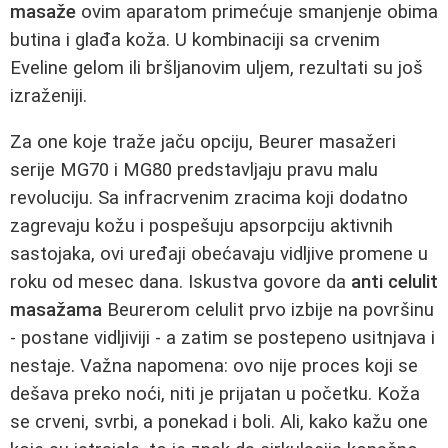
masaže
ovim aparatom primećuje smanjenje obima
butina i glađa koža. U kombinaciji sa crvenim
Eveline gelom ili bršljanovim uljem, rezultati su još
izraženiji.
Za one koje traže jaču opciju, Beurer masažeri
serije MG70 i MG80 predstavljaju pravu malu
revoluciju. Sa infracrvenim zracima koji dodatno
zagrevaju kožu i pospešuju apsorpciju aktivnih
sastojaka, ovi uređaji obećavaju vidljive promene u
roku od mesec dana. Iskustva govore da
anti celulit
masažama
Beurerom celulit prvo izbije na površinu
- postane vidljiviji - a zatim se postepeno usitnjava i
nestaje. Važna napomena: ovo nije proces koji se
dešava preko noći, niti je prijatan u početku. Koža
se crveni, svrbi, a ponekad i boli. Ali, kako kažu one