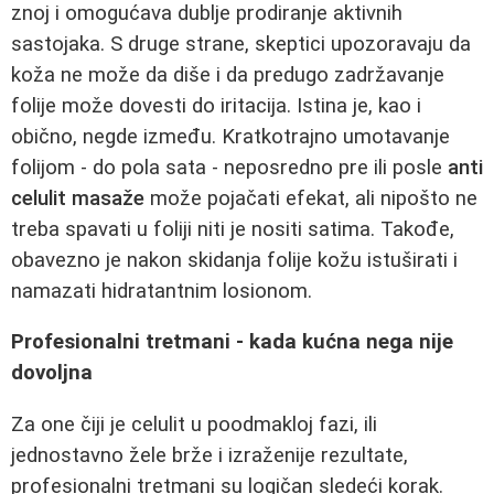
znoj i omogućava dublje prodiranje aktivnih
sastojaka. S druge strane, skeptici upozoravaju da
koža ne može da diše i da predugo zadržavanje
folije može dovesti do iritacija. Istina je, kao i
obično, negde između. Kratkotrajno umotavanje
folijom - do pola sata - neposredno pre ili posle
anti
celulit masaže
može pojačati efekat, ali nipošto ne
treba spavati u foliji niti je nositi satima. Takođe,
obavezno je nakon skidanja folije kožu istuširati i
namazati hidratantnim losionom.
Profesionalni tretmani - kada kućna nega nije
dovoljna
Za one čiji je celulit u poodmakloj fazi, ili
jednostavno žele brže i izraženije rezultate,
profesionalni tretmani su logičan sledeći korak.