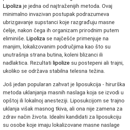
Lipoliza
je jedna od najtraženijih metoda. Ovaj
minimalno invazivan postupak podrazumeva
ubrizgavanje supstanci koje razgrađuju masne
ćelije, nakon čega ih organizam prirodnim putem
eliminiše.
Lipoliza
se najčešće primenjuje na
manjim, lokalizovanim područjima kao što su
unutrašnja strana butina, koleni blizanci ili
nadlaktica. Rezultati
lipolize
su postepeni ali trajni,
ukoliko se održava stabilna telesna težina.
Još jedan popularan zahvat je liposukcija - hirurška
metoda uklanjanja masnih naslaga koja se izvodi u
opštoj ili lokalnoj anesteziji. Liposukcijom se trajno
uklanja višak masnog tkiva, ali ona nije zamena za
zdrav način života. Idealni kandidati za liposukciju
su osobe koje imaju lokalizovane masne naslage