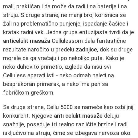
mali, praktičan i da može da radi i na baterije i na
struju. S druge strane, ne manji broj korisnica se
žali na problematično punjenje, ispadanje čašice i
kratak radni vek. Jedna grupa entuzijasta tvrdi da je
anticelulit masaža
Cellulessom dala fantastične
rezultate naročito u predelu
zadnjice
, dok su druge
morale da ga vraćaju i po nekoliko puta. Kako je
neko duhovito primetio, izgleda da nisu svi
Celluless aparati isti - neko odmah naleti na
besprekoran primerak, a neko ima peh sa
fabričkom greškom.
Sa druge strane, Cellu 5000 se nameće kao ozbiljniji
konkurent. Njegove
anti celulit masaže
deluju
snažnije, poseduje tri realno različite brzine i radi
isključivo na struju, čime se izbegava nervoza oko