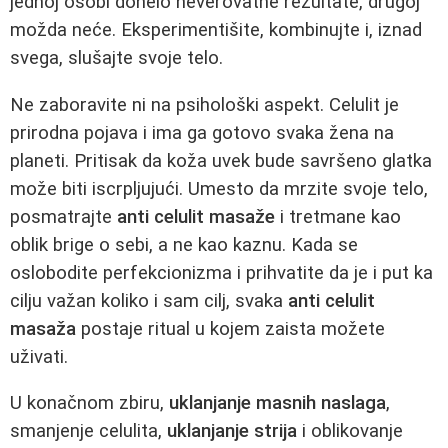
jednoj osobi donelo neverovatne rezultate, drugoj
možda neće. Eksperimentišite, kombinujte i, iznad
svega, slušajte svoje telo.
Ne zaboravite ni na psihološki aspekt. Celulit je
prirodna pojava i ima ga gotovo svaka žena na
planeti. Pritisak da koža uvek bude savršeno glatka
može biti iscrpljujući. Umesto da mrzite svoje telo,
posmatrajte
anti celulit masaže
i tretmane kao
oblik brige o sebi, a ne kao kaznu. Kada se
oslobodite perfekcionizma i prihvatite da je i put ka
cilju važan koliko i sam cilj, svaka
anti celulit
masaža
postaje ritual u kojem zaista možete
uživati.
U konačnom zbiru,
uklanjanje masnih naslaga
,
smanjenje celulita,
uklanjanje strija
i oblikovanje