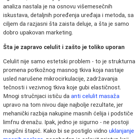
analiza nastala je na osnovu višemesečnih
iskustava, detaljnih poređenja uređaja i metoda, sa
ciljem da razjasni šta zaista deluje, a šta je samo
dobro upakovan marketing.
Šta je zapravo celulit i zašto je toliko uporan
Celulit nije samo estetski problem - to je strukturna
promena potkožnog masnog tkiva koja nastaje
usled narušene mikrocirkulacije, zadržavanja
tečnosti i vezivnog tkiva koje gubi elastičnost.
Mnogi stručnjaci ističu da
anti celulit masaža
upravo na tom nivou daje najbolje rezultate, jer
mehanički razbija nakupine masnih ćelija i podstiče
limfnu drenažu. Ipak, jedno je sigurno - ne postoji
magični štapić. Kako bi se postiglo vidno
uklanjanje