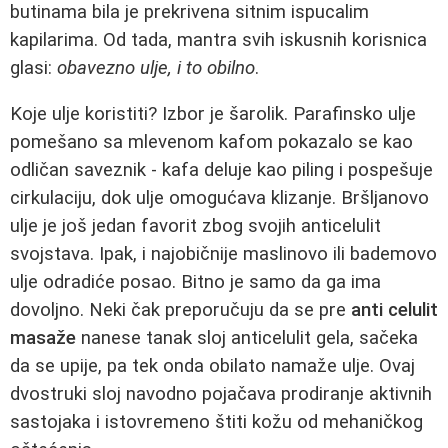
butinama bila je prekrivena sitnim ispucalim
kapilarima. Od tada, mantra svih iskusnih korisnica
glasi:
obavezno ulje, i to obilno
.
Koje ulje koristiti? Izbor je šarolik. Parafinsko ulje
pomešano sa mlevenom kafom pokazalo se kao
odličan saveznik - kafa deluje kao piling i pospešuje
cirkulaciju, dok ulje omogućava klizanje. Bršljanovo
ulje je još jedan favorit zbog svojih anticelulit
svojstava. Ipak, i najobičnije maslinovo ili bademovo
ulje odradiće posao. Bitno je samo da ga ima
dovoljno. Neki čak preporučuju da se pre
anti celulit
masaže
nanese tanak sloj anticelulit gela, sačeka
da se upije, pa tek onda obilato namaže ulje. Ovaj
dvostruki sloj navodno pojačava prodiranje aktivnih
sastojaka i istovremeno štiti kožu od mehaničkog