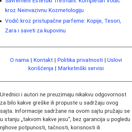
Savremeni Estetski Tretmani: Kompletan Vodič
kroz Neinvazivnu Kozmetologiju
Vodič kroz pristupačne parfeme: Kopije, Tesori,
Zara i saveti za kupovinu
O nama
|
Kontakt
|
Politika privatnosti
|
Uslovi
korišćenja
|
Marketinški servisi
Urednici i autori ne preuzimaju nikakvu odgovornost
za bilo kakve greške ili propuste u sadržaju ovog
sajta. Informacije sadržane na ovom sajtu pružaju se
u stanju „takvom kakve jesu“, bez garancija u pogledu
njihove potpunosti, tačnosti, korisnosti ili