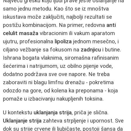
Najveću grešku koju ljudi prave jeste oslanjanje na
samo jednu metodu. Kao što se iz mnoštva
iskustava može zaključiti, najbolji rezultati se
postižu kombinacijom. Na primer, redovna
anti
celulit masaža
vibracionim ili vakum aparatom
ujutru, profesionalna
lipoliza
jednom mesečno, i
ciljano vežbanje sa fokusom na
zadnjicu
i butine.
Ishrana bogata vlaknima, siromašna rafinisanim
šećerima i natrijumom, uz obilno pijenje vode,
dodatno podržava sve ove napore. Ne treba
zaboraviti ni blagu limfnu drenažu - pokretima
odozdo na gore, od kolena ka preponama - koja
pomaže u izbacivanju nakupljenih toksina.
U kontekstu
uklanjanja strija
, priča je slična.
Uklanjanje strija
zahteva strpljenje i upornost. Sve
dok su strije crvene ili ljubičaste, postoji šansa da