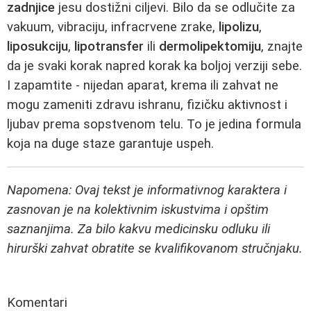
zadnjice
jesu dostižni ciljevi. Bilo da se odlučite za
vakuum, vibraciju, infracrvene zrake,
lipolizu
,
liposukciju
,
lipotransfer
ili
dermolipektomiju
, znajte
da je svaki korak napred korak ka boljoj verziji sebe.
I zapamtite - nijedan aparat, krema ili zahvat ne
mogu zameniti zdravu ishranu, fizičku aktivnost i
ljubav prema sopstvenom telu. To je jedina formula
koja na duge staze garantuje uspeh.
Napomena: Ovaj tekst je informativnog karaktera i
zasnovan je na kolektivnim iskustvima i opštim
saznanjima. Za bilo kakvu medicinsku odluku ili
hirurški zahvat obratite se kvalifikovanom stručnjaku.
Komentari