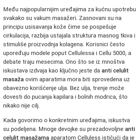
Među najpopularnijim uređajima za kućnu upotrebu
svakako su vakum masažeri. Zasnovani su na
principu usisavanja kože čime se pospešuje
cirkulacija, razbija ustajala struktura masnog tkiva i
stimuliše proizvodnja kolagena. Korisnici često
upoređuju modele poput Cellulessa i Cellu 5000, a
debate traju mesecima. Ono što se iz mnoštva
iskustava izdvaja kao ključno jeste da
anti celulit
masaža
ovim aparatima mora biti sprovedena uz
obavezno korišćenje ulja. Bez ulja, trenje može
dovesti do pucanja kapilara i bolnih modrica, što
nikako nije cilj.
Kada govorimo o konkretnim uređajima, iskustva
su podeljena. Mnoge devojke su prezadovoljne
anti
celulit masažama
aparatom Celluless ističući da je