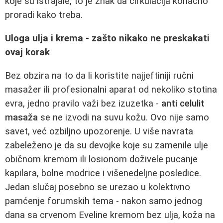
koje su istrajale, to je znak da cirkulacija konačno
proradi kako treba.
Uloga ulja i krema - zašto nikako ne preskakati
ovaj korak
Bez obzira na to da li koristite najjeftiniji ručni
masažer ili profesionalni aparat od nekoliko stotina
evra, jedno pravilo važi bez izuzetka -
anti celulit
masaža
se ne izvodi na suvu kožu. Ovo nije samo
savet, već ozbiljno upozorenje. U više navrata
zabeleženo je da su devojke koje su zamenile ulje
običnom kremom ili losionom doživele pucanje
kapilara, bolne modrice i višenedeljne posledice.
Jedan slučaj posebno se urezao u kolektivno
pamćenje forumskih tema - nakon samo jednog
dana sa crvenom Eveline kremom bez ulja, koža na