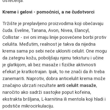
oštećenja.
Kreme i gelovi - pomoćnici, a ne čudotvorci
Tržište je preplavljeno proizvodima koji obećavaju
čuda. Eveline, Tanana, Avon, Nivea, Elancyl,
Collistar - svi oni imaju linije posvećene borbi protiv
celulita. Međutim, realnost je takva da nijedna
krema sama po sebi neće ukloniti celulit. One mogu
da zategnu kožu, poboljšaju njenu teksturu i učine
je glatkijom, ali bez masaže i fizičke aktivnosti
efekat je kratkotrajan. Ipak, to ne znači da ih treba
zanemariti. Naprotiv, dobra anticelulit krema može
značajno ubrzati rezultate
anti celulit masaže
,
naročito ako sadrži sastojke poput kofeina,
ekstrakta bršljana, L-karnitina ili mentola koji hladi i
podstiče mikrocirkulaciju.