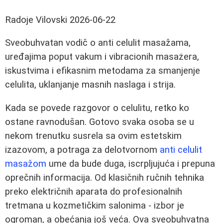
Radoje Vilovski
2026-06-22
Sveobuhvatan vodič o anti celulit masažama,
uređajima poput vakum i vibracionih masażera,
iskustvima i efikasnim metodama za smanjenje
celulita, uklanjanje masnih naslaga i strija.
Kada se povede razgovor o celulitu, retko ko
ostane ravnodušan. Gotovo svaka osoba se u
nekom trenutku susrela sa ovim estetskim
izazovom, a potraga za delotvornom
anti celulit
masažom
ume da bude duga, iscrpljujuća i prepuna
oprečnih informacija. Od klasičnih ručnih tehnika
preko električnih aparata do profesionalnih
tretmana u kozmetičkim salonima - izbor je
ogroman, a obećanja još veća. Ova sveobuhvatna