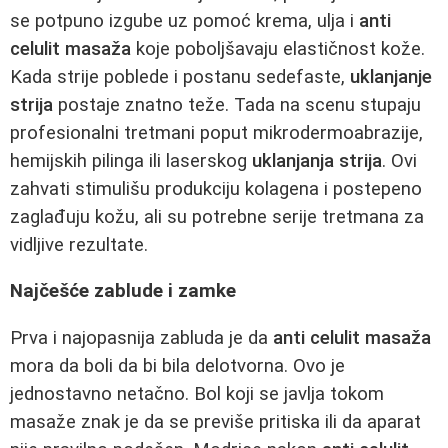
se potpuno izgube uz pomoć krema, ulja i
anti
celulit masaža
koje poboljšavaju elastičnost kože.
Kada strije poblede i postanu sedefaste,
uklanjanje
strija
postaje znatno teže. Tada na scenu stupaju
profesionalni tretmani poput mikrodermoabrazije,
hemijskih pilinga ili laserskog
uklanjanja strija
. Ovi
zahvati stimulišu produkciju kolagena i postepeno
zaglađuju kožu, ali su potrebne serije tretmana za
vidljive rezultate.
Najčešće zablude i zamke
Prva i najopasnija zabluda je da
anti celulit masaža
mora da boli da bi bila delotvorna. Ovo je
jednostavno netačno. Bol koji se javlja tokom
masaže znak je da se previše pritiska ili da aparat