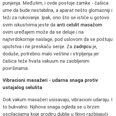
punjenja. Međutim, i ovde postoje zamke - čašica
ume da bude nestabilna, a aparat nešto glomazniji i
teži za rukovanje. Ipak, ono što se ističe u gotovo
svim iskustvima jeste da
anti celulit masažom
ovim uređajem može da se deluje i na
najtvrdokornije naslage, pod uslovom da se poštuju
uputstva i ne preskaču serije. Za
zadnjicu
je,
doduše, potrebno malo veštine i strpljenja jer
čašica teže hvata vakuum na zaobljenim
površinama.
Vibracioni masažeri - udarna snaga protiv
ustajalog celulita
Dok vakum masažeri usisavaju, vibracioni udaraju. I
to bukvalno. Njihova snaga ogleda se u brzim
oscilacijama koje prodiru dublje u tkivo razbijajući