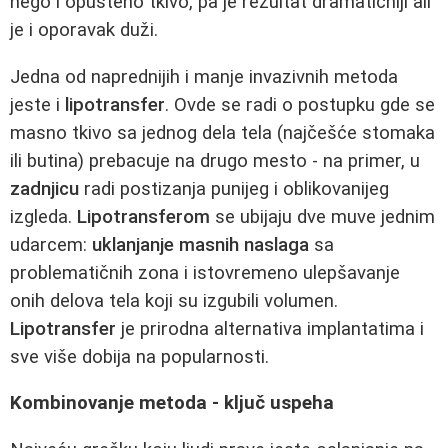
nego i opušteno tkivo, pa je rezultat dramatičniji ali
je i oporavak duži.
Jedna od naprednijih i manje invazivnih metoda
jeste i
lipotransfer
. Ovde se radi o postupku gde se
masno tkivo sa jednog dela tela (najčešće stomaka
ili butina) prebacuje na drugo mesto - na primer, u
zadnjicu
radi postizanja punijeg i oblikovanijeg
izgleda.
Lipotransferom
se ubijaju dve muve jednim
udarcem:
uklanjanje masnih naslaga
sa
problematičnih zona i istovremeno ulepšavanje
onih delova tela koji su izgubili volumen.
Lipotransfer
je prirodna alternativa implantatima i
sve više dobija na popularnosti.
Kombinovanje metoda - ključ uspeha