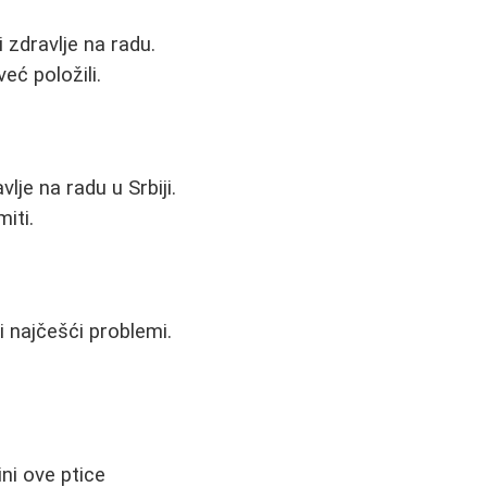
 zdravlje na radu.
već položili.
je na radu u Srbiji.
miti.
i najčešći problemi.
ini ove ptice