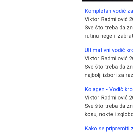
Kompletan vodič za n
Viktor Radmilović
2
Sve što treba da zna
rutinu nege i izabra
Ultimativni vodič kr
Viktor Radmilović
2
Sve što treba da zn
najbolji izbori za r
Kolagen - Vodič kro
Viktor Radmilović
2
Sve što treba da zn
kosu, nokte i zglobo
Kako se pripremiti z