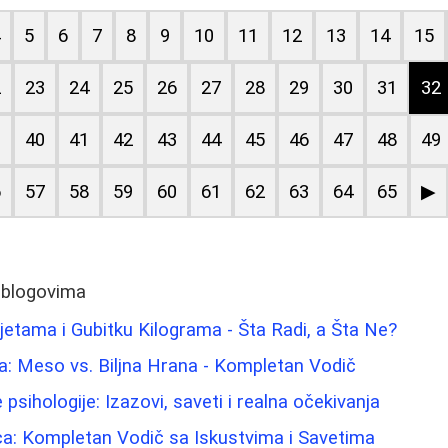
4
5
6
7
8
9
10
11
12
13
14
15
2
23
24
25
26
27
28
29
30
31
32
9
40
41
42
43
44
45
46
47
48
49
6
57
58
59
60
61
62
63
64
65
▶
 blogovima
Dijetama i Gubitku Kilograma - Šta Radi, a Šta Ne?
a: Meso vs. Biljna Hrana - Kompletan Vodič
 psihologije: Izazovi, saveti i realna očekivanja
Lica: Kompletan Vodič sa Iskustvima i Savetima