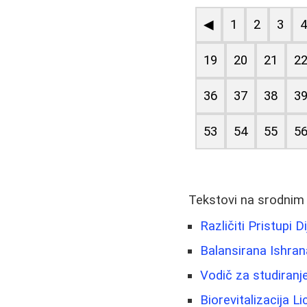
◀
1
2
3
19
20
21
2
36
37
38
3
53
54
55
5
Tekstovi na srodnim
Različiti Pristupi 
Balansirana Ishran
Vodič za studiranje
Biorevitalizacija 