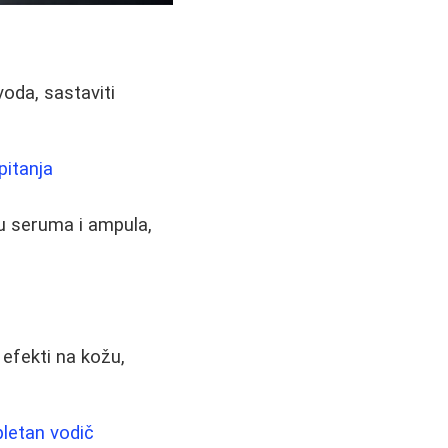
voda, sastaviti
pitanja
đu seruma i ampula,
 efekti na kožu,
pletan vodič