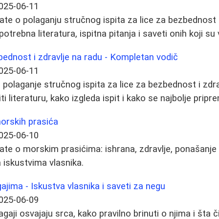
025-06-11
ate o polaganju stručnog ispita za lice za bezbednost i
potrebna literatura, ispitna pitanja i saveti onih koji su 
zbednost i zdravlje na radu - Kompletan vodič
025-06-11
olaganje stručnog ispita za lice za bezbednost i zdravl
 literaturu, kako izgleda ispit i kako se najbolje pripre
orskih prasića
025-06-10
ate o morskim prasićima: ishrana, zdravlje, ponašanje 
 iskustvima vlasnika.
jima - Iskustva vlasnika i saveti za negu
025-06-09
aji osvajaju srca, kako pravilno brinuti o njima i šta č