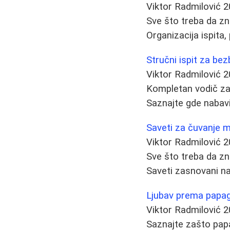
Viktor Radmilović
2
Sve što treba da zn
Organizacija ispita, 
Stručni ispit za be
Viktor Radmilović
2
Kompletan vodič za p
Saznajte gde nabaviti
Saveti za čuvanje m
Viktor Radmilović
2
Sve što treba da zn
Saveti zasnovani na
Ljubav prema papaga
Viktor Radmilović
2
Saznajte zašto papag