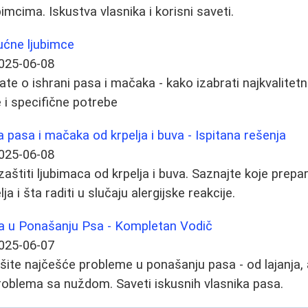
imcima. Iskustva vlasnika i korisni saveti.
ućne ljubimce
025-06-08
te o ishrani pasa i mačaka - kako izabrati najkvalitetn
je i specifične potrebe
a pasa i mačaka od krpelja i buva - Ispitana rešenja
025-06-08
štiti ljubimaca od krpelja i buva. Saznajte koje prepara
lja i šta raditi u slučaju alergijske reakcije.
a u Ponašanju Psa - Kompletan Vodič
025-06-07
šite najčešće probleme u ponašanju pasa - od lajanja, 
roblema sa nuždom. Saveti iskusnih vlasnika pasa.