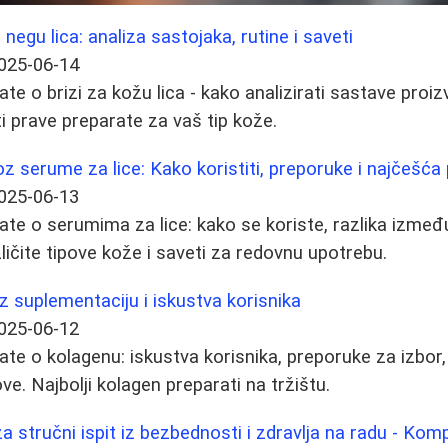
egu lica: analiza sastojaka, rutine i saveti
025-06-14
te o brizi za kožu lica - kako analizirati sastave proiz
ti prave preparate za vaš tip kože.
oz serume za lice: Kako koristiti, preporuke i najčešća 
025-06-13
ate o serumima za lice: kako se koriste, razlika izme
azličite tipove kože i saveti za redovnu upotrebu.
z suplementaciju i iskustva korisnika
025-06-12
ate o kolagenu: iskustva korisnika, preporuke za izbor,
ve. Najbolji kolagen preparati na tržištu.
a stručni ispit iz bezbednosti i zdravlja na radu - Kom