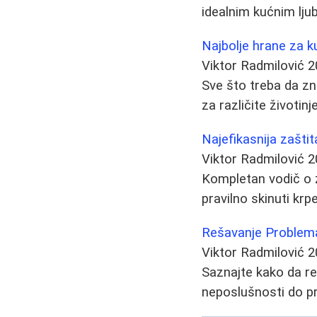
idealnim kućnim ljub
Najbolje hrane za k
Viktor Radmilović
2
Sve što treba da zna
za različite životin
Najefikasnija zaštit
Viktor Radmilović
2
Kompletan vodič o za
pravilno skinuti krpe
Rešavanje Problem
Viktor Radmilović
2
Saznajte kako da re
neposlušnosti do p