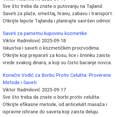
Sve što treba da znate o putovanju na Tajland.
Saveti za plaže, smeštaj, hranu, zabavu i transport.
Otkrijte lepote Tajlanda i planirajte savršen odmor.
Saveti za pametnu kupovinu kozmetike
Viktor Radmilović
2025-09-18
Iskustva i saveti o kozmetičkim proizvodima.
Otkrijte koji preparati za kosu, lice i šminku zaista
vrede svakog dinara, a koji su čisto bacanje novca.
Konačni Vodič za Borbu Protiv Celulita: Proverene
Metode i Saveti
Viktor Radmilović
2025-09-17
Sve što treba da znate o borbi protiv celulita.
Otkrijte efikasne metode, od anticelulit masaža i
ispravne ishrane do saveta koji zaista deluju.