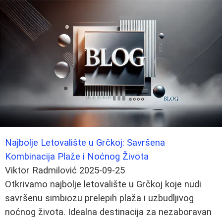
Najbolje Letovalište u Grčkoj: Savršena
Kombinacija Plaže i Noćnog Života
Viktor Radmilović
2025-09-25
Otkrivamo najbolje letovalište u Grčkoj koje nudi
savršenu simbiozu prelepih plaža i uzbudljivog
noćnog života. Idealna destinacija za nezaboravan