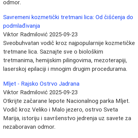
odmor.
Savremeni kozmetički tretmani lica: Od čišćenja do
podmlađivanja
Viktor Radmilović
2025-09-23
Sveobuhvatan vodič kroz najpopularnije kozmetičke
tretmane lica. Saznajte sve o biološkim
tretmanima, hemijskim pilingovima, mezoterapiji,
laserskoj epilaciji i mnogim drugim procedurama.
Mljet - Rajsko Ostrvo Jadrana
Viktor Radmilović
2025-09-23
Otkrijte začarane lepote Nacionalnog parka Mljet.
Vodič kroz Veliko i Malo jezero, ostrvo Sveta
Marija, istoriju i savršenstvo jedrenja uz savete za
nezaboravan odmor.