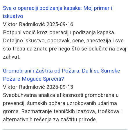
Sve o operaciji podizanja kapaka: Moj primer i
iskustvo
Viktor Radmilović
2025-09-16
Potpuni vodič kroz operaciju podizanja kapaka.
Detaljno iskustvo, oporavak, cene, anestezija i sve
što treba da znate pre nego što se odlučite na ovaj
zahvat.
Gromobrani i Zaštita od Požara: Da li su Šumske
Požare Moguće Sprečiti?
Viktor Radmilović
2025-09-13
Sveobuhvatna analiza efikasnosti gromobrana u
prevenciji šumskih požara uzrokovanih udarima
groma. Razmatranje tehničkih izazova, troškova i
alternativnih rešenja za zaštitu prirode.