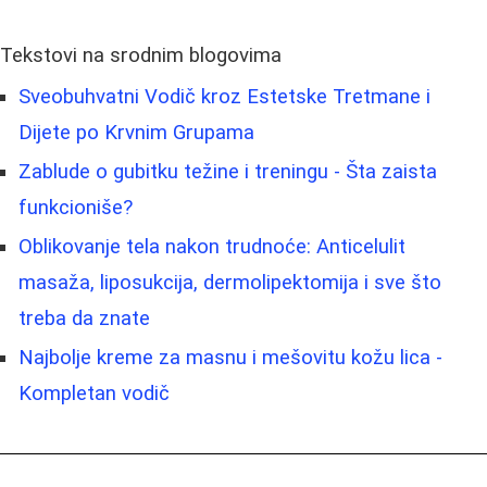
Tekstovi na srodnim blogovima
Sveobuhvatni Vodič kroz Estetske Tretmane i
Dijete po Krvnim Grupama
Zablude o gubitku težine i treningu - Šta zaista
funkcioniše?
Oblikovanje tela nakon trudnoće: Anticelulit
masaža, liposukcija, dermolipektomija i sve što
treba da znate
Najbolje kreme za masnu i mešovitu kožu lica -
Kompletan vodič