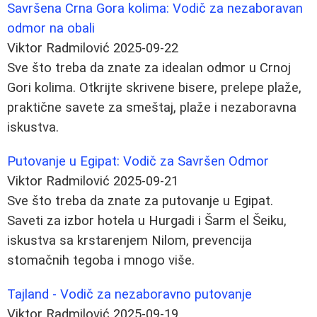
Savršena Crna Gora kolima: Vodič za nezaboravan
odmor na obali
Viktor Radmilović
2025-09-22
Sve što treba da znate za idealan odmor u Crnoj
Gori kolima. Otkrijte skrivene bisere, prelepe plaže,
praktične savete za smeštaj, plaže i nezaboravna
iskustva.
Putovanje u Egipat: Vodič za Savršen Odmor
Viktor Radmilović
2025-09-21
Sve što treba da znate za putovanje u Egipat.
Saveti za izbor hotela u Hurgadi i Šarm el Šeiku,
iskustva sa krstarenjem Nilom, prevencija
stomačnih tegoba i mnogo više.
Tajland - Vodič za nezaboravno putovanje
Viktor Radmilović
2025-09-19