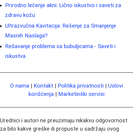
Prirodno lečenje akni: Lično iskustvo i saveti za
zdravu kožu
Ultrazvučna Kavitacija: Rešenje za Smanjenje
Masnih Naslaga?
Rešavanje problema sa bubuljicama - Saveti i
iskustva
O nama
|
Kontakt
|
Politika privatnosti
|
Uslovi
korišćenja
|
Marketinški servisi
Urednici i autori ne preuzimaju nikakvu odgovornost
za bilo kakve greške ili propuste u sadržaju ovog