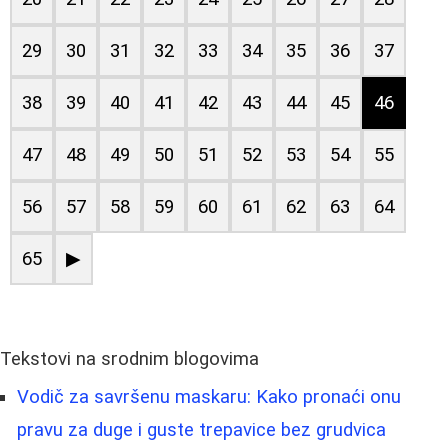
29
30
31
32
33
34
35
36
37
38
39
40
41
42
43
44
45
46
47
48
49
50
51
52
53
54
55
56
57
58
59
60
61
62
63
64
65
▶
Tekstovi na srodnim blogovima
Vodič za savršenu maskaru: Kako pronaći onu
pravu za duge i guste trepavice bez grudvica