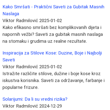
Kako Smršati - Praktični Saveti za Gubitak Masnih
Naslaga
Viktor Radmilović
2025-01-02
Kako efikasno smršati bez komplikovanih dijeta i
napornih vežbi? Saveti za gubitak masnih naslaga
na stomaku i grudima uz realne rezultate.
Inspiracija za Stilove Kose: Duzine, Boje i Najbolji
Saveti
Viktor Radmilović
2025-01-02
Istražite različite stilove, dužine i boje kose kroz
iskustva korisnika. Saveti za održavanje, farbanje i
popularne frizure.
Solarijumi: Da li su vredni rizika?
Viktor Radmilović
2024-12-29