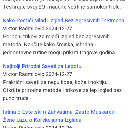
Testirajte svoj EQ i naučite veštine samokontrole.
Kako Postići Mlađi Izgled Bez Agresivnih Tretmana
Viktor Radmilović
2024-12-27
Prirodni trikovi za mlađi izgled bez agresivnih
metoda. Naučite kako šminka, ishrana i
jednostavne rutine mogu prikriti tragove godina.
Najbolji Prirodni Saveti za Lepotu
Viktor Radmilović
2024-12-27
Praktični saveti za negu kose, kože i noktiju.
Otkrijte prirodne metode i trikove za lep izgled bez
puno truda.
Istina o Estetskim Zahvatima: Zašto Muškarci i
Žene Lažu o Korekcijama Izgleda
Viktor Radmilović
2024-12-26