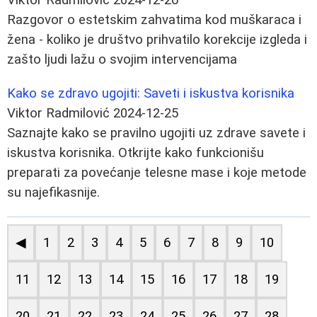
Razgovor o estetskim zahvatima kod muškaraca i
žena - koliko je društvo prihvatilo korekcije izgleda i
zašto ljudi lažu o svojim intervencijama
Kako se zdravo ugojiti: Saveti i iskustva korisnika
Viktor Radmilović
2024-12-25
Saznajte kako se pravilno ugojiti uz zdrave savete i
iskustva korisnika. Otkrijte kako funkcionišu
preparati za povećanje telesne mase i koje metode
su najefikasnije.
◀
1
2
3
4
5
6
7
8
9
10
11
12
13
14
15
16
17
18
19
20
21
22
23
24
25
26
27
28