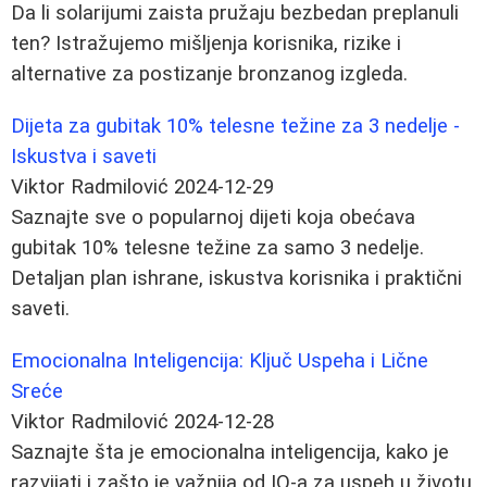
Da li solarijumi zaista pružaju bezbedan preplanuli
ten? Istražujemo mišljenja korisnika, rizike i
alternative za postizanje bronzanog izgleda.
Dijeta za gubitak 10% telesne težine za 3 nedelje -
Iskustva i saveti
Viktor Radmilović
2024-12-29
Saznajte sve o popularnoj dijeti koja obećava
gubitak 10% telesne težine za samo 3 nedelje.
Detaljan plan ishrane, iskustva korisnika i praktični
saveti.
Emocionalna Inteligencija: Ključ Uspeha i Lične
Sreće
Viktor Radmilović
2024-12-28
Saznajte šta je emocionalna inteligencija, kako je
razvijati i zašto je važnija od IQ-a za uspeh u životu.