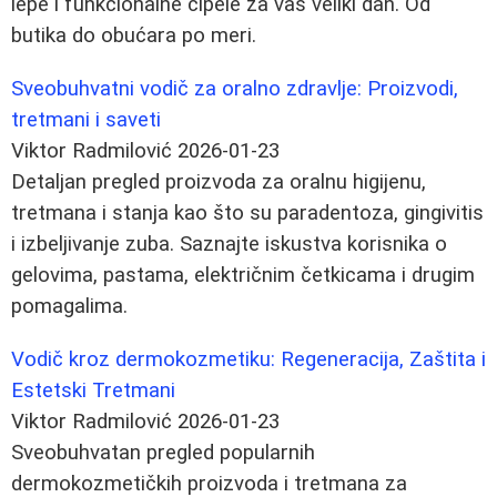
lepe i funkcionalne cipele za vaš veliki dan. Od
butika do obućara po meri.
Sveobuhvatni vodič za oralno zdravlje: Proizvodi,
tretmani i saveti
Viktor Radmilović
2026-01-23
Detaljan pregled proizvoda za oralnu higijenu,
tretmana i stanja kao što su paradentoza, gingivitis
i izbeljivanje zuba. Saznajte iskustva korisnika o
gelovima, pastama, električnim četkicama i drugim
pomagalima.
Vodič kroz dermokozmetiku: Regeneracija, Zaštita i
Estetski Tretmani
Viktor Radmilović
2026-01-23
Sveobuhvatan pregled popularnih
dermokozmetičkih proizvoda i tretmana za