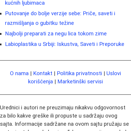
kućnih ljubimaca
Putovanje do bolje verzije sebe: Priče, saveti i
razmišljanja o gubitku težine
Najbolji preparati za negu lica tokom zime
Labioplastika u Srbiji: Iskustva, Saveti i Preporuke
O nama
|
Kontakt
|
Politika privatnosti
|
Uslovi
korišćenja
|
Marketinški servisi
Urednici i autori ne preuzimaju nikakvu odgovornost
za bilo kakve greške ili propuste u sadržaju ovog
sajta. Informacije sadržane na ovom sajtu pružaju se