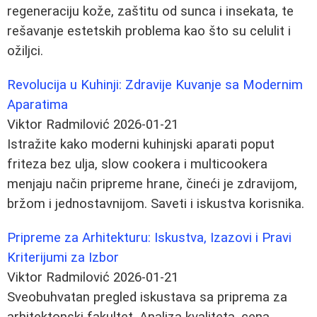
regeneraciju kože, zaštitu od sunca i insekata, te
rešavanje estetskih problema kao što su celulit i
ožiljci.
Revolucija u Kuhinji: Zdravije Kuvanje sa Modernim
Aparatima
Viktor Radmilović
2026-01-21
Istražite kako moderni kuhinjski aparati poput
friteza bez ulja, slow cookera i multicookera
menjaju način pripreme hrane, čineći je zdravijom,
bržom i jednostavnijom. Saveti i iskustva korisnika.
Pripreme za Arhitekturu: Iskustva, Izazovi i Pravi
Kriterijumi za Izbor
Viktor Radmilović
2026-01-21
Sveobuhvatan pregled iskustava sa priprema za
arhitektonski fakultet. Analiza kvaliteta, cena,