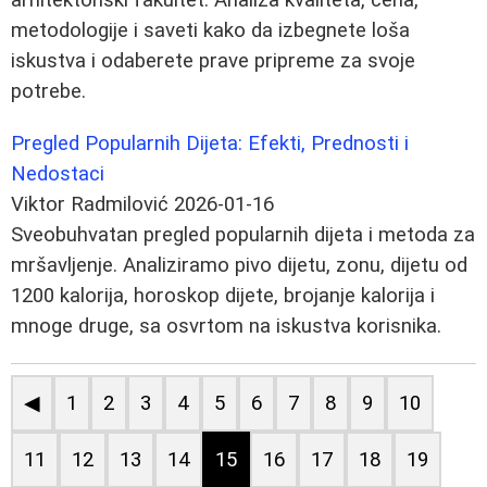
metodologije i saveti kako da izbegnete loša
iskustva i odaberete prave pripreme za svoje
potrebe.
Pregled Popularnih Dijeta: Efekti, Prednosti i
Nedostaci
Viktor Radmilović
2026-01-16
Sveobuhvatan pregled popularnih dijeta i metoda za
mršavljenje. Analiziramo pivo dijetu, zonu, dijetu od
1200 kalorija, horoskop dijete, brojanje kalorija i
mnoge druge, sa osvrtom na iskustva korisnika.
◀
1
2
3
4
5
6
7
8
9
10
11
12
13
14
15
16
17
18
19