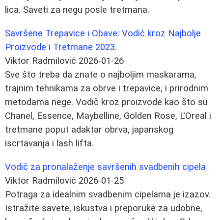
lica. Saveti za negu posle tretmana.
Savršene Trepavice i Obave: Vodič kroz Najbolje
Proizvode i Tretmane 2023.
Viktor Radmilović
2026-01-26
Sve što treba da znate o najboljim maskarama,
trajnim tehnikama za obrve i trepavice, i prirodnim
metodama negе. Vodič kroz proizvode kao što su
Chanel, Essence, Maybelline, Golden Rose, L'Oreal i
tretmane poput adaktar obrva, japanskog
iscrtavanja i lash lifta.
Vodič za pronalaženje savršenih svadbenih cipela
Viktor Radmilović
2026-01-25
Potraga za idealnim svadbenim cipelama je izazov.
Istražite savete, iskustva i preporuke za udobne,