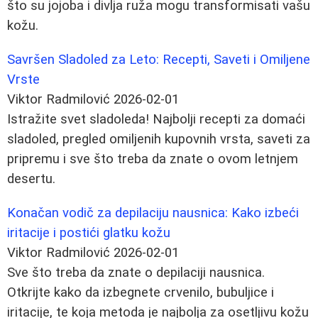
što su jojoba i divlja ruža mogu transformisati vašu
kožu.
Savršen Sladoled za Leto: Recepti, Saveti i Omiljene
Vrste
Viktor Radmilović
2026-02-01
Istražite svet sladoleda! Najbolji recepti za domaći
sladoled, pregled omiljenih kupovnih vrsta, saveti za
pripremu i sve što treba da znate o ovom letnjem
desertu.
Konačan vodič za depilaciju nausnica: Kako izbeći
iritacije i postići glatku kožu
Viktor Radmilović
2026-02-01
Sve što treba da znate o depilaciji nausnica.
Otkrijte kako da izbegnete crvenilo, bubuljice i
iritacije, te koja metoda je najbolja za osetljivu kožu