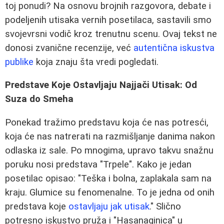
toj ponudi? Na osnovu brojnih razgovora, debate i
podeljenih utisaka vernih posetilaca, sastavili smo
svojevrsni vodič kroz trenutnu scenu. Ovaj tekst ne
donosi zvanične recenzije, već
autentična iskustva
publike
koja znaju šta vredi pogledati.
Predstave Koje Ostavljaju Najjači Utisak: Od
Suza do Smeha
Ponekad tražimo predstavu koja će nas potresći,
koja će nas natrerati na razmišljanje danima nakon
odlaska iz sale. Po mnogima, upravo takvu snažnu
poruku nosi predstava "Trpele". Kako je jedan
posetilac opisao: "Teška i bolna, zaplakala sam na
kraju. Glumice su fenomenalne. To je jedna od onih
predstava koje
ostavljaju jak utisak
." Slično
potresno iskustvo pruža i "Hasanaginica" u