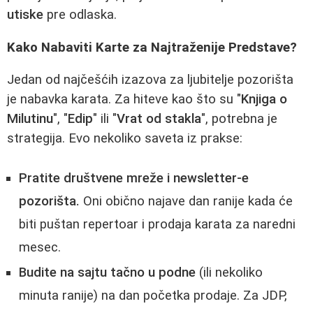
utiske
pre odlaska.
Kako Nabaviti Karte za Najtraženije Predstave?
Jedan od najčešćih izazova za ljubitelje pozorišta
je nabavka karata. Za hiteve kao što su "
Knjiga o
Milutinu
", "
Edip
" ili "
Vrat od stakla
", potrebna je
strategija. Evo nekoliko saveta iz prakse:
Pratite društvene mreže i newsletter-e
pozorišta.
Oni obično najave dan ranije kada će
biti puštan repertoar i prodaja karata za naredni
mesec.
Budite na sajtu tačno u podne
(ili nekoliko
minuta ranije) na dan početka prodaje. Za JDP,