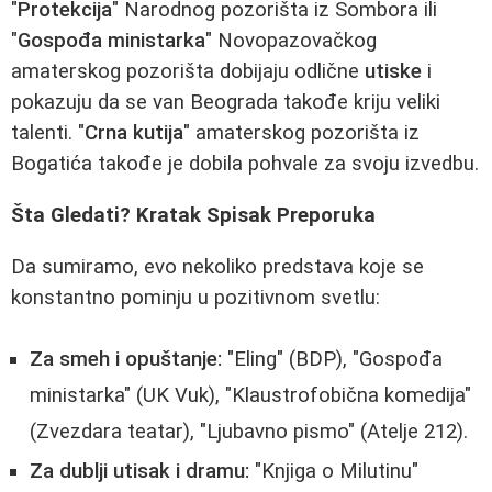
"
Protekcija
" Narodnog pozorišta iz Sombora ili
"
Gospođa ministarka
" Novopazovačkog
amaterskog pozorišta dobijaju odlične
utiske
i
pokazuju da se van Beograda takođe kriju veliki
talenti. "
Crna kutija
" amaterskog pozorišta iz
Bogatića takođe je dobila pohvale za svoju izvedbu.
Šta Gledati? Kratak Spisak Preporuka
Da sumiramo, evo nekoliko predstava koje se
konstantno pominju u pozitivnom svetlu:
Za smeh i opuštanje:
"Eling" (BDP), "Gospođa
ministarka" (UK Vuk), "Klaustrofobična komedija"
(Zvezdara teatar), "Ljubavno pismo" (Atelje 212).
Za dublji utisak i dramu:
"Knjiga o Milutinu"