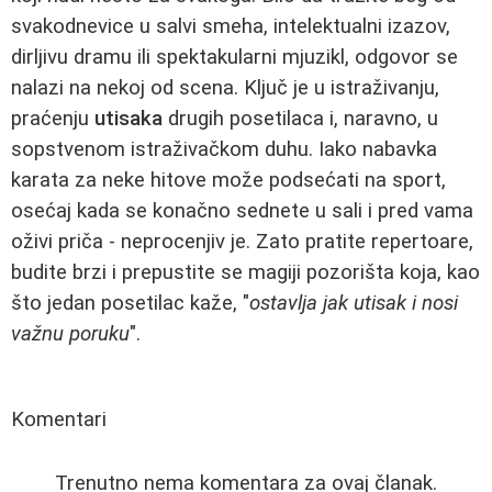
svakodnevice u salvi smeha, intelektualni izazov,
dirljivu dramu ili spektakularni mjuzikl, odgovor se
nalazi na nekoj od scena. Ključ je u istraživanju,
praćenju
utisaka
drugih posetilaca i, naravno, u
sopstvenom istraživačkom duhu. Iako nabavka
karata za neke hitove može podsećati na sport,
osećaj kada se konačno sednete u sali i pred vama
oživi priča - neprocenjiv je. Zato pratite repertoare,
budite brzi i prepustite se magiji pozorišta koja, kao
što jedan posetilac kaže, "
ostavlja jak utisak i nosi
važnu poruku
".
Komentari
Trenutno nema komentara za ovaj članak.