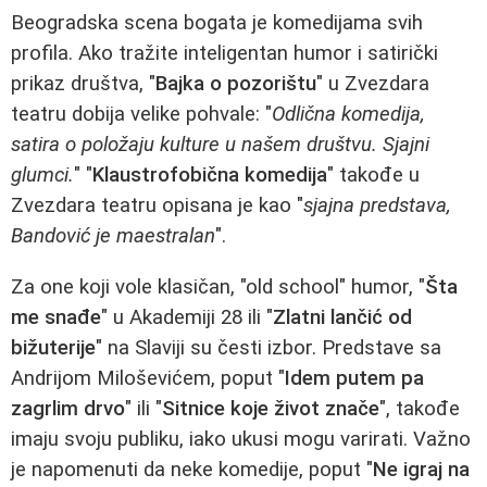
Beogradska scena bogata je komedijama svih
profila. Ako tražite inteligentan humor i satirički
prikaz društva, "
Bajka o pozorištu
" u Zvezdara
teatru dobija velike pohvale: "
Odlična komedija,
satira o položaju kulture u našem društvu. Sjajni
glumci.
" "
Klaustrofobična komedija
" takođe u
Zvezdara teatru opisana je kao "
sjajna predstava,
Bandović je maestralan
".
Za one koji vole klasičan, "old school" humor, "
Šta
me snađe
" u Akademiji 28 ili "
Zlatni lančić od
bižuterije
" na Slaviji su česti izbor. Predstave sa
Andrijom Miloševićem, poput "
Idem putem pa
zagrlim drvo
" ili "
Sitnice koje život znače
", takođe
imaju svoju publiku, iako ukusi mogu varirati. Važno
je napomenuti da neke komedije, poput "
Ne igraj na