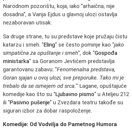
Narodnom pozorištu, koja, iako "arhaična, nije
dosadna", a Vanja Ejdus u glavnoj ulozi ostavlja
nezaboravan utisak.
Sa druge strane, tu su predstave koje pružaju čistu
katarzu i smeh. "
Eling
" se često pominje kao "
jako
simpatična za opuštanje i smeh
", dok "
Gospođa
ministarka
" sa Goranom Jevtićem predstavlja
garantovanu zabavu: "
Fenomenalna predstava,
Goran sjajan u ovoj ulozi, sve preporuke. Tako mi je
trebalo da se ismejem od srca.
" Lagane, opuštajuće
komedije kao što su "
Ljubavno pismo
" u Ateljeu 212
ili "
Pasivno pušenje
" u Zvezdara teatru takođe su
siguran izbor za dobar raspoloženje.
Komedije: Od Vodvilja do Pametnog Humora