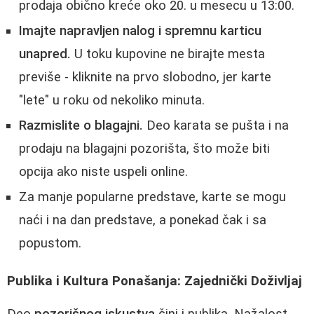
prodaja obično kreće oko 20. u mesecu u 13:00.
Imajte napravljen nalog i spremnu karticu
unapred.
U toku kupovine ne birajte mesta
previše - kliknite na prvo slobodno, jer karte
"lete" u roku od nekoliko minuta.
Razmislite o blagajni.
Deo karata se pušta i na
prodaju na blagajni pozorišta, što može biti
opcija ako niste uspeli online.
Za manje popularne predstave, karte se mogu
naći i na dan predstave, a ponekad čak i sa
popustom.
Publika i Kultura Ponašanja: Zajednički Doživljaj