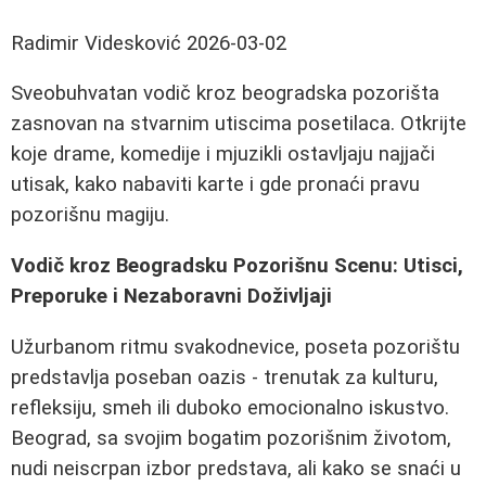
Radimir Videsković
2026-03-02
Sveobuhvatan vodič kroz beogradska pozorišta
zasnovan na stvarnim utiscima posetilaca. Otkrijte
koje drame, komedije i mjuzikli ostavljaju najjači
utisak, kako nabaviti karte i gde pronaći pravu
pozorišnu magiju.
Vodič kroz Beogradsku Pozorišnu Scenu: Utisci,
Preporuke i Nezaboravni Doživljaji
Užurbanom ritmu svakodnevice, poseta pozorištu
predstavlja poseban oazis - trenutak za kulturu,
refleksiju, smeh ili duboko emocionalno iskustvo.
Beograd, sa svojim bogatim pozorišnim životom,
nudi neiscrpan izbor predstava, ali kako se snaći u