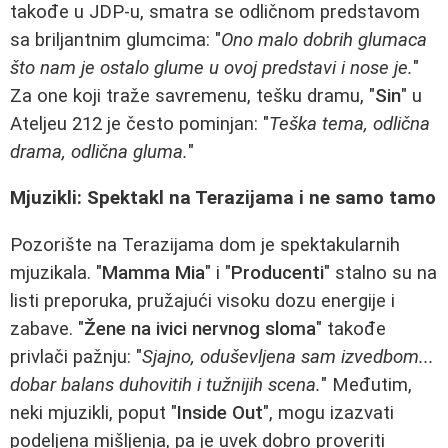
takođe u JDP-u, smatra se odličnom predstavom
sa briljantnim glumcima: "
Ono malo dobrih glumaca
što nam je ostalo glume u ovoj predstavi i nose je.
"
Za one koji traže savremenu, tešku dramu, "
Sin
" u
Ateljeu 212 je često pominjan: "
Teška tema, odlična
drama, odlična gluma.
"
Mjuzikli: Spektakl na Terazijama i ne samo tamo
Pozorište na Terazijama dom je spektakularnih
mjuzikala. "
Mamma Mia
" i "
Producenti
" stalno su na
listi preporuka, pružajući visoku dozu energije i
zabave. "
Žene na ivici nervnog sloma
" takođe
privlači pažnju: "
Sjajno, oduševljena sam izvedbom...
dobar balans duhovitih i tužnijih scena.
" Međutim,
neki mjuzikli, poput "
Inside Out
", mogu izazvati
podeljena mišljenja, pa je uvek dobro proveriti