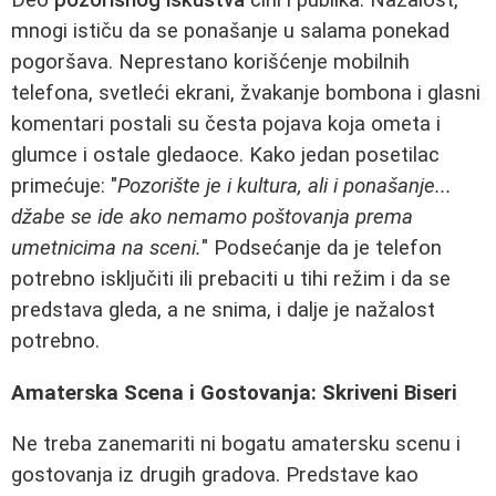
Deo
pozorišnog iskustva
čini i publika. Nažalost,
mnogi ističu da se ponašanje u salama ponekad
pogoršava. Neprestano korišćenje mobilnih
telefona, svetleći ekrani, žvakanje bombona i glasni
komentari postali su česta pojava koja ometa i
glumce i ostale gledaoce. Kako jedan posetilac
primećuje: "
Pozorište je i kultura, ali i ponašanje...
džabe se ide ako nemamo poštovanja prema
umetnicima na sceni.
" Podsećanje da je telefon
potrebno isključiti ili prebaciti u tihi režim i da se
predstava gleda, a ne snima, i dalje je nažalost
potrebno.
Amaterska Scena i Gostovanja: Skriveni Biseri
Ne treba zanemariti ni bogatu amatersku scenu i
gostovanja iz drugih gradova. Predstave kao