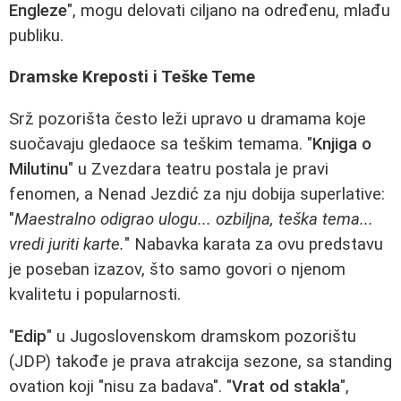
Engleze
", mogu delovati ciljano na određenu, mlađu
publiku.
Dramske Kreposti i Teške Teme
Srž pozorišta često leži upravo u dramama koje
suočavaju gledaoce sa teškim temama. "
Knjiga o
Milutinu
" u Zvezdara teatru postala je pravi
fenomen, a Nenad Jezdić za nju dobija superlative:
"
Maestralno odigrao ulogu... ozbiljna, teška tema...
vredi juriti karte.
" Nabavka karata za ovu predstavu
je poseban izazov, što samo govori o njenom
kvalitetu i popularnosti.
"
Edip
" u Jugoslovenskom dramskom pozorištu
(JDP) takođe je prava atrakcija sezone, sa standing
ovation koji "nisu za badava". "
Vrat od stakla
",