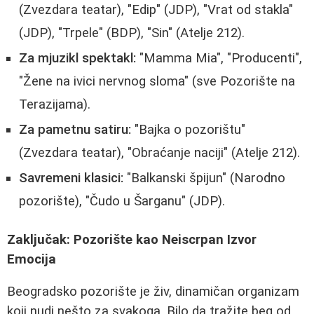
(Zvezdara teatar), "Edip" (JDP), "Vrat od stakla"
(JDP), "Trpele" (BDP), "Sin" (Atelje 212).
Za mjuzikl spektakl:
"Mamma Mia", "Producenti",
"Žene na ivici nervnog sloma" (sve Pozorište na
Terazijama).
Za pametnu satiru:
"Bajka o pozorištu"
(Zvezdara teatar), "Obraćanje naciji" (Atelje 212).
Savremeni klasici:
"Balkanski špijun" (Narodno
pozorište), "Čudo u Šarganu" (JDP).
Zaključak: Pozorište kao Neiscrpan Izvor
Emocija
Beogradsko pozorište je živ, dinamičan organizam
koji nudi nešto za svakoga. Bilo da tražite beg od