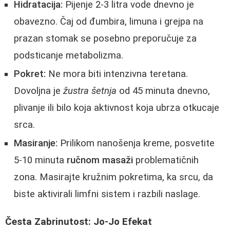
Hidratacija:
Pijenje 2-3 litra vode dnevno je
obavezno. Čaj od đumbira, limuna i grejpa na
prazan stomak se posebno preporučuje za
podsticanje metabolizma.
Pokret:
Ne mora biti intenzivna teretana.
Dovoljna je
žustra šetnja
od 45 minuta dnevno,
plivanje ili bilo koja aktivnost koja ubrza otkucaje
srca.
Masiranje:
Prilikom nanošenja kreme, posvetite
5-10 minuta
ručnom masaži
problematičnih
zona. Masirajte kružnim pokretima, ka srcu, da
biste aktivirali limfni sistem i razbili naslage.
Česta Zabrinutost: Jo-Jo Efekat