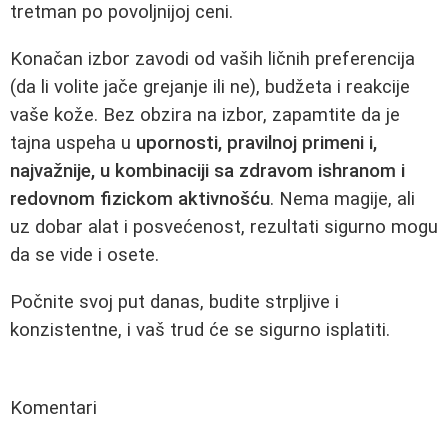
tretman po povoljnijoj ceni.
Konačan izbor zavodi od vaših ličnih preferencija
(da li volite jače grejanje ili ne), budžeta i reakcije
vaše kože. Bez obzira na izbor, zapamtite da je
tajna uspeha u
upornosti, pravilnoj primeni i,
najvažnije, u kombinaciji sa zdravom ishranom i
redovnom fizickom aktivnošću
. Nema magije, ali
uz dobar alat i posvećenost, rezultati sigurno mogu
da se vide i osete.
Počnite svoj put danas, budite strpljive i
konzistentne, i vaš trud će se sigurno isplatiti.
Komentari