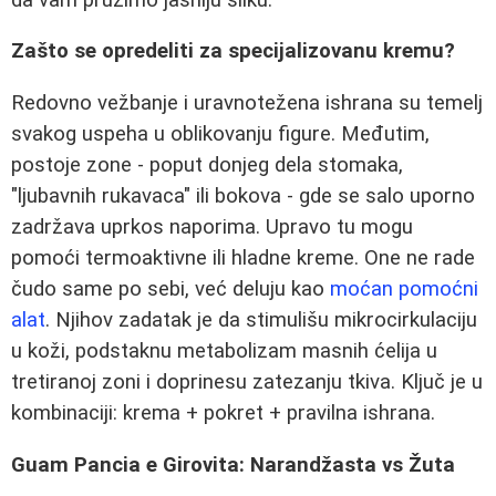
Zašto se opredeliti za specijalizovanu kremu?
Redovno vežbanje i uravnotežena ishrana su temelj
svakog uspeha u oblikovanju figure. Međutim,
postoje zone - poput donjeg dela stomaka,
"ljubavnih rukavaca" ili bokova - gde se salo uporno
zadržava uprkos naporima. Upravo tu mogu
pomoći termoaktivne ili hladne kreme. One ne rade
čudo same po sebi, već deluju kao
moćan pomoćni
alat
. Njihov zadatak je da stimulišu mikrocirkulaciju
u koži, podstaknu metabolizam masnih ćelija u
tretiranoj zoni i doprinesu zatezanju tkiva. Ključ je u
kombinaciji: krema + pokret + pravilna ishrana.
Guam Pancia e Girovita: Narandžasta vs Žuta