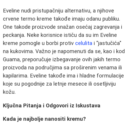
Eveline nudi pristupačniju alternativu, a njihove
crvene termo kreme takođe imaju odanu publiku.
One takode proizvode snažan osećaj zagrevanja i
peckanja. Neke korisnice ističu da su im Eveline
kreme pomogle u borbi protiv
celulita
i "jastučića"
na kukovima. Važno je napomenuti da se, kao i kod
Guama, preporučuje izbegavanje ovih jakih termo
proizvoda na područjima sa proširenim venama ili
kapilarima. Eveline takođe ima i hladne formulacije
koje su pogodnije za letnje mesece ili osetljiviju
kožu.
Ključna Pitanja i Odgovori iz Iskustava
Kada je najbolje nanositi kremu?