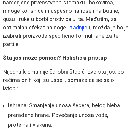
namenjene prvenstveno stomaku i bokovima,
mnoge korisnice ih uspešno nanose i na butine,
guzu i ruke u borbi protiv celulita. Međutim, za
optimalan efekat na noge i
zadnjicu
, možda je bolje
izabrati proizvode specifično formulirane za te
partije.
Šta još može pomoći? Holistički pristup
Nijedna krema nije čarobni štapić. Evo šta još, po
rečima onih koji su uspeli, pomaže da se salo
istopi:
Ishrana:
Smanjenje unosa šećera, belog hleba i
prerađene hrane. Povećanje unosa vode,
proteina i vlakana.