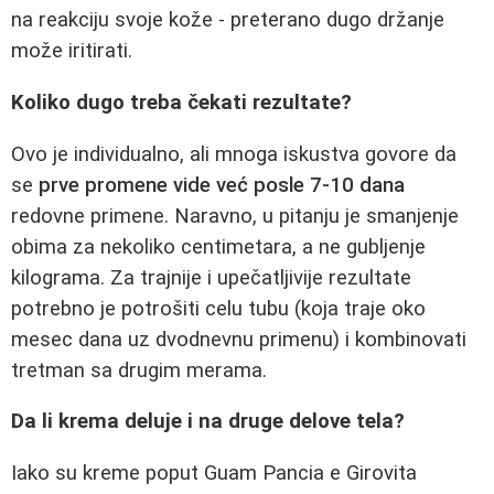
na reakciju svoje kože - preterano dugo držanje
može iritirati.
Koliko dugo treba čekati rezultate?
Ovo je individualno, ali mnoga iskustva govore da
se
prve promene vide već posle 7-10 dana
redovne primene. Naravno, u pitanju je smanjenje
obima za nekoliko centimetara, a ne gubljenje
kilograma. Za trajnije i upečatljivije rezultate
potrebno je potrošiti celu tubu (koja traje oko
mesec dana uz dvodnevnu primenu) i kombinovati
tretman sa drugim merama.
Da li krema deluje i na druge delove tela?
Iako su kreme poput Guam Pancia e Girovita