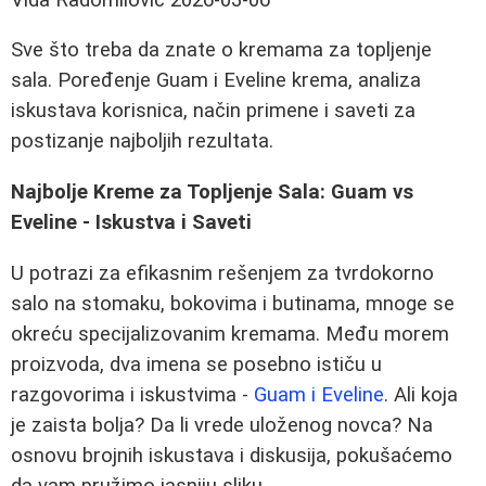
Sve što treba da znate o kremama za topljenje
sala. Poređenje Guam i Eveline krema, analiza
iskustava korisnica, način primene i saveti za
postizanje najboljih rezultata.
Najbolje Kreme za Topljenje Sala: Guam vs
Eveline - Iskustva i Saveti
U potrazi za efikasnim rešenjem za tvrdokorno
salo na stomaku, bokovima i butinama, mnoge se
okreću specijalizovanim kremama. Među morem
proizvoda, dva imena se posebno ističu u
razgovorima i iskustvima -
Guam i Eveline
. Ali koja
je zaista bolja? Da li vrede uloženog novca? Na
osnovu brojnih iskustava i diskusija, pokušaćemo
da vam pružimo jasniju sliku.