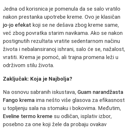
Jedna od korisnica je pomenula da se salo vratilo
nakon prestanka upotrebe kreme. Ovo je klasičan
jo-jo efekat
koji se ne dešava zbog kreme same,
već zbog povratka starim navikama. Ako se nakon
postignutih rezultata vratite sedentarnom načinu
života i nebalansiranoj ishrani, salo će se, nažalost,
vratiti. Krema je pomoć, ali trajna promena leži u
održivom stilu života.
Zaključak: Koja je Najbolja?
Na osnovu sabranih iskustava,
Guam narandžasta
Fango krema
ima nešto više glasova za efikasnost
u topljenju sala na stomaku i bokovima. Međutim,
Eveline termo kreme
su odličan, isplativ izbor,
posebno za one koji žele da probaju ovakav