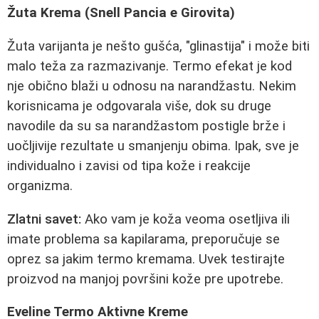
Žuta Krema (Snell Pancia e Girovita)
Žuta varijanta je nešto gušća, "glinastija" i može biti
malo teža za razmazivanje. Termo efekat je kod
nje obično blaži u odnosu na narandžastu. Nekim
korisnicama je odgovarala više, dok su druge
navodile da su sa narandžastom postigle brže i
uočljivije rezultate u smanjenju obima. Ipak, sve je
individualno i zavisi od tipa kože i reakcije
organizma.
Zlatni savet:
Ako vam je koža veoma osetljiva ili
imate problema sa kapilarama, preporučuje se
oprez sa jakim termo kremama. Uvek testirajte
proizvod na manjoj površini kože pre upotrebe.
Eveline Termo Aktivne Kreme