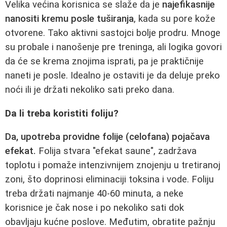
Velika većina korisnica se slaže da je
najefikasnije
nanositi kremu posle tuširanja
, kada su pore kože
otvorene. Tako aktivni sastojci bolje prodru. Mnoge
su probale i nanošenje pre treninga, ali logika govori
da će se krema znojima isprati, pa je praktičnije
naneti je posle. Idealno je ostaviti je da deluje preko
noći ili je držati nekoliko sati preko dana.
Da li treba koristiti foliju?
Da, upotreba providne folije (celofana) pojačava
efekat.
Folija stvara "efekat saune", zadržava
toplotu i pomaže intenzivnijem znojenju u tretiranoj
zoni, što doprinosi eliminaciji toksina i vode. Foliju
treba držati najmanje 40-60 minuta, a neke
korisnice je čak nose i po nekoliko sati dok
obavljaju kućne poslove. Međutim, obratite pažnju