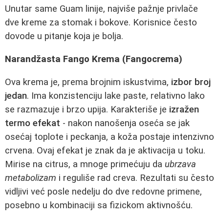
Unutar same Guam linije, najviše pažnje privlače
dve kreme za stomak i bokove. Korisnice često
dovode u pitanje koja je bolja.
Narandžasta Fango Krema (Fangocrema)
Ova krema je, prema brojnim iskustvima,
izbor broj
jedan
. Ima konzistenciju lake paste, relativno lako
se razmazuje i brzo upija. Karakteriše je
izražen
termo efekat
- nakon nanošenja oseća se jak
osećaj toplote i peckanja, a koža postaje intenzivno
crvena. Ovaj efekat je znak da je aktivacija u toku.
Mirise na citrus, a mnoge primećuju da
ubrzava
metabolizam
i reguliše rad creva. Rezultati su često
vidljivi već posle nedelju do dve redovne primene,
posebno u kombinaciji sa fizickom aktivnošću.