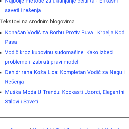
Najbolje metode za uklanjanje celulita - Efikasni
saveti i rešenja
Tekstovi na srodnim blogovima
Konačan Vodič za Borbu Protiv Buva i Krpelja Kod
Pasa
Vodič kroz kupovinu sudomašine: Kako izbeći
probleme i izabrati pravi model
Dehidrirana Koža Lica: Kompletan Vodič za Negu i
Rešenja
Muška Moda U Trendu: Kockasti Uzorci, Elegantni
Stilovi i Saveti