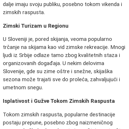
dalje imaju svoju publiku, posebno tokom vikenda i
zimskih raspusta.
Zimski Turizam u Regionu
U Sloveniji je, pored skijanja, veoma popularno
trčanje na skijama kao vid zimske rekreacije. Mnogi
ljudi iz Srbije odlaze tamo zbog kvalitetnih staza i
organizovanih događaja. U nekim delovima
Slovenije, gde su zime oštre i snežne, skijaška
sezona može trajati sve do proleća, zahvaljujući i
umetnom snegu.
Isplativost i Gužve Tokom Zimskih Raspusta
Tokom zimskih raspusta, popularne destinacije
postaju prepune, posebno zbog naizmeničnog