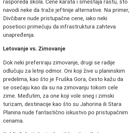
rasporeda škola. Cene karata i smeštaja rastu, što
navodi neke da traže jeftinije alternative. Na primer,
Divčibare nude pristupačne cene, iako neki
posetioci primećuju da infrastruktura zahteva
unapređenja.
Letovanje vs. Zimovanje
Dok neki preferiraju zimovanje, drugi se radije
odlučuju za letnji odmor. Oni koji žive u planinskim
predelima, kao što je Fruška Gora, često kažu da
se osećaju kao da su na zimovanju tokom cele
zime. Međutim, za one koji vole sneg i zimski
turizam, destinacije kao što su Jahorina ili Stara
Planina nude fantastično iskustvo po pristupačnim
cenama.