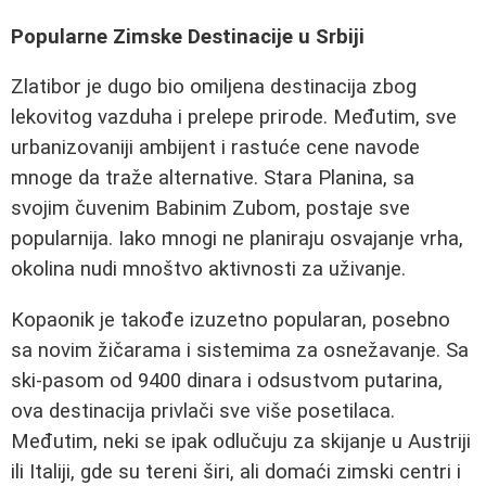
Popularne Zimske Destinacije u Srbiji
Zlatibor je dugo bio omiljena destinacija zbog
lekovitog vazduha i prelepe prirode. Međutim, sve
urbanizovaniji ambijent i rastuće cene navode
mnoge da traže alternative. Stara Planina, sa
svojim čuvenim Babinim Zubom, postaje sve
popularnija. Iako mnogi ne planiraju osvajanje vrha,
okolina nudi mnoštvo aktivnosti za uživanje.
Kopaonik je takođe izuzetno popularan, posebno
sa novim žičarama i sistemima za osnežavanje. Sa
ski-pasom od 9400 dinara i odsustvom putarina,
ova destinacija privlači sve više posetilaca.
Međutim, neki se ipak odlučuju za skijanje u Austriji
ili Italiji, gde su tereni širi, ali domaći zimski centri i