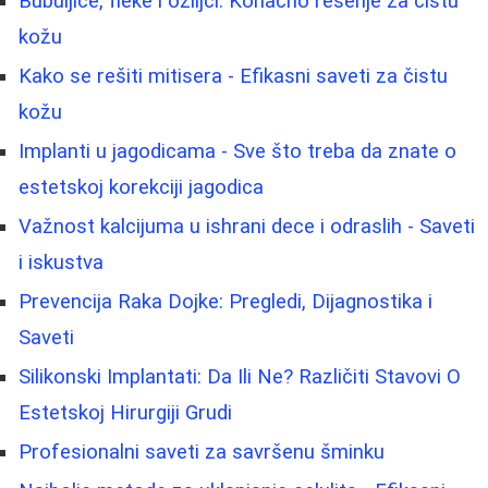
Bubuljice, fleke i ožiljci: Konačno rešenje za čistu
kožu
Kako se rešiti mitisera - Efikasni saveti za čistu
kožu
Implanti u jagodicama - Sve što treba da znate o
estetskoj korekciji jagodica
Važnost kalcijuma u ishrani dece i odraslih - Saveti
i iskustva
Prevencija Raka Dojke: Pregledi, Dijagnostika i
Saveti
Silikonski Implantati: Da Ili Ne? Različiti Stavovi O
Estetskoj Hirurgiji Grudi
Profesionalni saveti za savršenu šminku