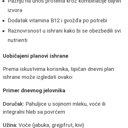
Pažnju na unos proteina kroz kombinacije biljnih
izvora
Dodatak vitamina B12 i gvožđa po potrebi
Raznovrsnost u ishrani kako bi se obezbedili svi
nutrienti
Uobičajeni planovi ishrane
Prema iskustvima korisnika, tipičan dnevni plan
ishrane može izgledati ovako:
Primer dnevnog jelovnika
Doručak:
Pahuljice u sojinom mleku, voće ili
integralni hleb sa povrćem
Užina:
Voće (jabuka, grejpfrut, kivi)