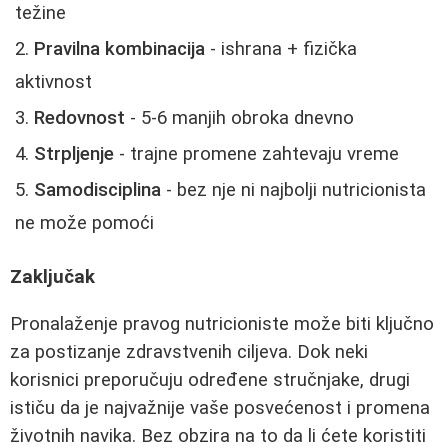
težine
Pravilna kombinacija
- ishrana + fizička
aktivnost
Redovnost
- 5-6 manjih obroka dnevno
Strpljenje
- trajne promene zahtevaju vreme
Samodisciplina
- bez nje ni najbolji nutricionista
ne može pomoći
Zaključak
Pronalaženje pravog nutricioniste može biti ključno
za postizanje zdravstvenih ciljeva. Dok neki
korisnici preporučuju određene stručnjake, drugi
ističu da je najvažnije vaše posvećenost i promena
životnih navika. Bez obzira na to da li ćete koristiti