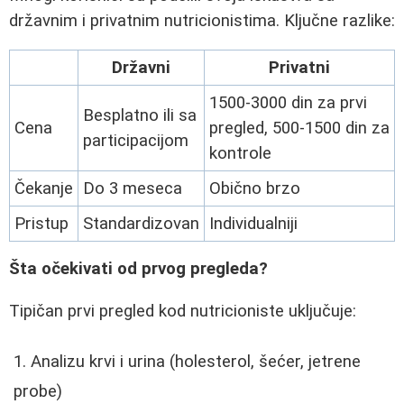
državnim i privatnim nutricionistima. Ključne razlike:
Državni
Privatni
1500-3000 din za prvi
Besplatno ili sa
Cena
pregled, 500-1500 din za
participacijom
kontrole
Čekanje
Do 3 meseca
Obično brzo
Pristup
Standardizovan
Individualniji
Šta očekivati od prvog pregleda?
Tipičan prvi pregled kod nutricioniste uključuje:
Analizu krvi i urina (holesterol, šećer, jetrene
probe)