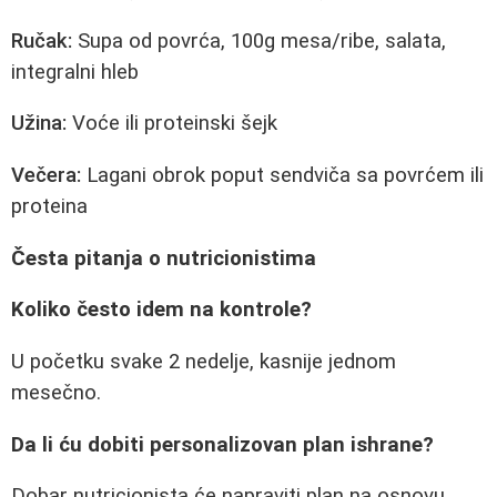
Ručak:
Supa od povrća, 100g mesa/ribe, salata,
integralni hleb
Užina:
Voće ili proteinski šejk
Večera:
Lagani obrok poput sendviča sa povrćem ili
proteina
Česta pitanja o nutricionistima
Koliko često idem na kontrole?
U početku svake 2 nedelje, kasnije jednom
mesečno.
Da li ću dobiti personalizovan plan ishrane?
Dobar nutricionista će napraviti plan na osnovu