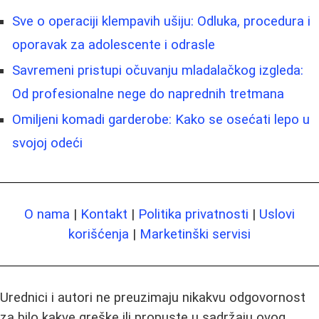
Sve o operaciji klempavih ušiju: Odluka, procedura i
oporavak za adolescente i odrasle
Savremeni pristupi očuvanju mladalačkog izgleda:
Od profesionalne nege do naprednih tretmana
Omiljeni komadi garderobe: Kako se osećati lepo u
svojoj odeći
O nama
|
Kontakt
|
Politika privatnosti
|
Uslovi
korišćenja
|
Marketinški servisi
Urednici i autori ne preuzimaju nikakvu odgovornost
za bilo kakve greške ili propuste u sadržaju ovog