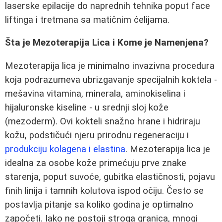
laserske epilacije do naprednih tehnika poput face
liftinga i tretmana sa matičnim ćelijama.
Šta je Mezoterapija Lica i Kome je Namenjena?
Mezoterapija lica je minimalno invazivna procedura
koja podrazumeva ubrizgavanje specijalnih koktela -
mešavina vitamina, minerala, aminokiselina i
hijaluronske kiseline - u srednji sloj kože
(mezoderm). Ovi kokteli snažno hrane i hidriraju
kožu, podstičući njeru prirodnu regeneraciju i
produkciju kolagena i elastina
. Mezoterapija lica je
idealna za osobe kože primećuju prve znake
starenja, poput suvoće, gubitka elastičnosti, pojavu
finih linija i tamnih kolutova ispod očiju. Često se
postavlja pitanje sa koliko godina je optimalno
započeti. Iako ne postoji stroga granica, mnogi