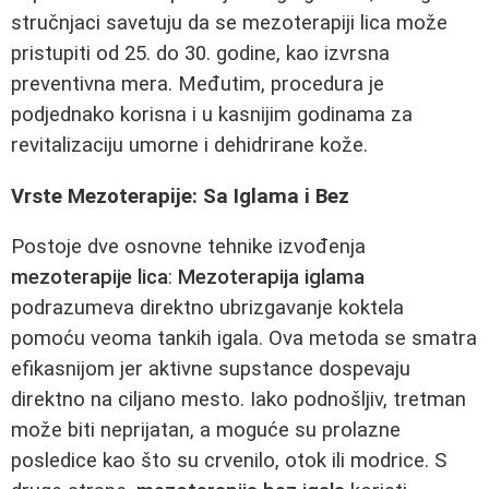
stručnjaci savetuju da se mezoterapiji lica može
pristupiti od 25. do 30. godine, kao izvrsna
preventivna mera. Međutim, procedura je
podjednako korisna i u kasnijim godinama za
revitalizaciju umorne i dehidrirane kože.
Vrste Mezoterapije: Sa Iglama i Bez
Postoje dve osnovne tehnike izvođenja
mezoterapije lica
:
Mezoterapija iglama
podrazumeva direktno ubrizgavanje koktela
pomoću veoma tankih igala. Ova metoda se smatra
efikasnijom jer aktivne supstance dospevaju
direktno na ciljano mesto. Iako podnošljiv, tretman
može biti neprijatan, a moguće su prolazne
posledice kao što su crvenilo, otok ili modrice. S