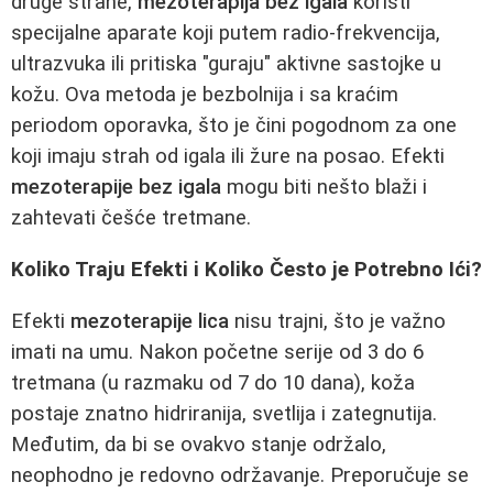
druge strane,
mezoterapija bez igala
koristi
specijalne aparate koji putem radio-frekvencija,
ultrazvuka ili pritiska "guraju" aktivne sastojke u
kožu. Ova metoda je bezbolnija i sa kraćim
periodom oporavka, što je čini pogodnom za one
koji imaju strah od igala ili žure na posao. Efekti
mezoterapije bez igala
mogu biti nešto blaži i
zahtevati češće tretmane.
Koliko Traju Efekti i Koliko Često je Potrebno Ići?
Efekti
mezoterapije lica
nisu trajni, što je važno
imati na umu. Nakon početne serije od 3 do 6
tretmana (u razmaku od 7 do 10 dana), koža
postaje znatno hidriranija, svetlija i zategnutija.
Međutim, da bi se ovakvo stanje održalo,
neophodno je redovno održavanje. Preporučuje se