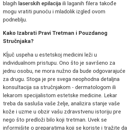
blagih
laserskih epilacija
ili laganih filera takođe
mogu vratiti punoću i mladolik izgled ovom
podneblju.
Kako Izabrati Pravi Tretman i Pouzdanog
Stručnjaka?
Kĺjuč uspeha u estetskoj medicini leži u
individualnom pristupu. Ono što je savršeno za
jednu osobu, ne mora nužno da bude odgovarajuće
za drugu. Stoga je pre svega neophodna detaljna
konsultacija sa stručnjakom - dermatologom ili
lekarom specijalistom estetske medicine. Lekar
treba da sasluša vaše želje, analizira stanje vaše
kože i uzme u obzir vašu zdravstvenu istoriju pre
nego što predloži bilo koji tretman. Uvek se
informišite o preparatima koji se koriste i tražite da