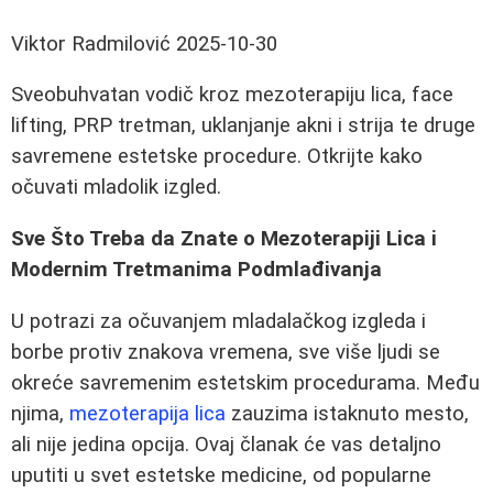
Viktor Radmilović
2025-10-30
Sveobuhvatan vodič kroz mezoterapiju lica, face
lifting, PRP tretman, uklanjanje akni i strija te druge
savremene estetske procedure. Otkrijte kako
očuvati mladolik izgled.
Sve Što Treba da Znate o Mezoterapiji Lica i
Modernim Tretmanima Podmlađivanja
U potrazi za očuvanjem mladalačkog izgleda i
borbe protiv znakova vremena, sve više ljudi se
okreće savremenim estetskim procedurama. Među
njima,
mezoterapija lica
zauzima istaknuto mesto,
ali nije jedina opcija. Ovaj članak će vas detaljno
uputiti u svet estetske medicine, od popularne