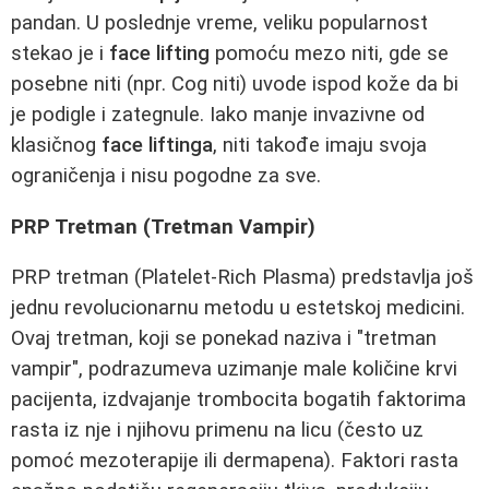
pandan. U poslednje vreme, veliku popularnost
stekao je i
face lifting
pomoću mezo niti, gde se
posebne niti (npr. Cog niti) uvode ispod kože da bi
je podigle i zategnule. Iako manje invazivne od
klasičnog
face liftinga
, niti takođe imaju svoja
ograničenja i nisu pogodne za sve.
PRP Tretman (Tretman Vampir)
PRP tretman (Platelet-Rich Plasma) predstavlja još
jednu revolucionarnu metodu u estetskoj medicini.
Ovaj tretman, koji se ponekad naziva i "tretman
vampir", podrazumeva uzimanje male količine krvi
pacijenta, izdvajanje trombocita bogatih faktorima
rasta iz nje i njihovu primenu na licu (često uz
pomoć mezoterapije ili dermapena). Faktori rasta