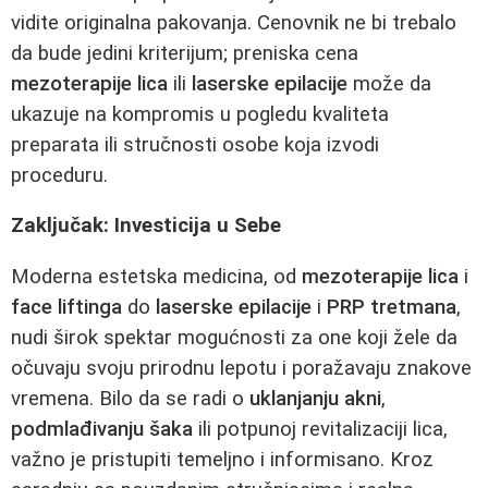
vidite originalna pakovanja. Cenovnik ne bi trebalo
da bude jedini kriterijum; preniska cena
mezoterapije lica
ili
laserske epilacije
može da
ukazuje na kompromis u pogledu kvaliteta
preparata ili stručnosti osobe koja izvodi
proceduru.
Zaključak: Investicija u Sebe
Moderna estetska medicina, od
mezoterapije lica
i
face liftinga
do
laserske epilacije
i
PRP tretmana
,
nudi širok spektar mogućnosti za one koji žele da
očuvaju svoju prirodnu lepotu i poražavaju znakove
vremena. Bilo da se radi o
uklanjanju akni
,
podmlađivanju šaka
ili potpunoj revitalizaciji lica,
važno je pristupiti temeljno i informisano. Kroz