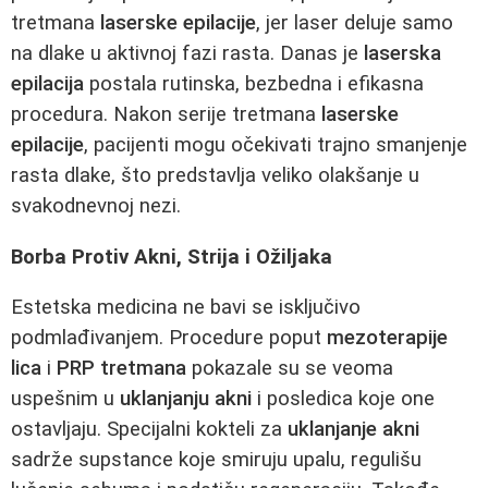
tretmana
laserske epilacije
, jer laser deluje samo
na dlake u aktivnoj fazi rasta. Danas je
laserska
epilacija
postala rutinska, bezbedna i efikasna
procedura. Nakon serije tretmana
laserske
epilacije
, pacijenti mogu očekivati trajno smanjenje
rasta dlake, što predstavlja veliko olakšanje u
svakodnevnoj nezi.
Borbа Protiv Akni, Strijа i Ožiljaka
Estetska medicina ne bavi se isključivo
podmlađivanjem. Procedure poput
mezoterapije
lica
i
PRP tretmana
pokazale su se veoma
uspešnim u
uklanjanju akni
i posledica koje one
ostavljaju. Specijalni kokteli za
uklanjanje akni
sadrže supstance koje smiruju upalu, regulišu