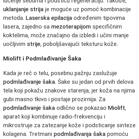
lučenje sebuma i podstiču regeneraciju. Takođe,
uklanjanje strija
je moguće uz pomoć kombinacije
metoda.
Laserska epilacija
određenim tipovima
lasera, zajedno sa
mezoterapijom
specifičnim
koktelima, može značajno da izbledi i učini manje
uočljivim
strije
, poboljšavajući teksturu kože.
Miolift i Podmlađivanje Šaka
Kada je reč o telu, posebnu pažnju zaslužuje
podmlađivanje šaka
. Šake su jedan od prvih delova
tela koji pokažu znakove starenja, jer koža na njima
gubi masno tkivo i postaje prozirnija. Za
podmlađivanje šaka
odlično se pokazao
Miolift
,
aparat koji kombinuje radio-frekvenciju i
mikrostruje za zatezanje kože i podsticanje sinteze
kolagena. Tretmani
podmlađivanja šaka
pomoću