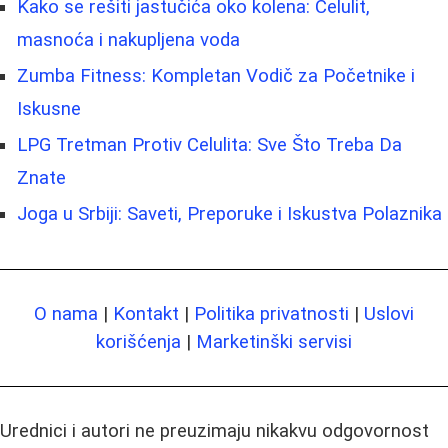
Kako se rešiti jastučića oko kolena: Celulit,
masnoća i nakupljena voda
Zumba Fitness: Kompletan Vodič za Početnike i
Iskusne
LPG Tretman Protiv Celulita: Sve Što Treba Da
Znate
Joga u Srbiji: Saveti, Preporuke i Iskustva Polaznika
O nama
|
Kontakt
|
Politika privatnosti
|
Uslovi
korišćenja
|
Marketinški servisi
Urednici i autori ne preuzimaju nikakvu odgovornost