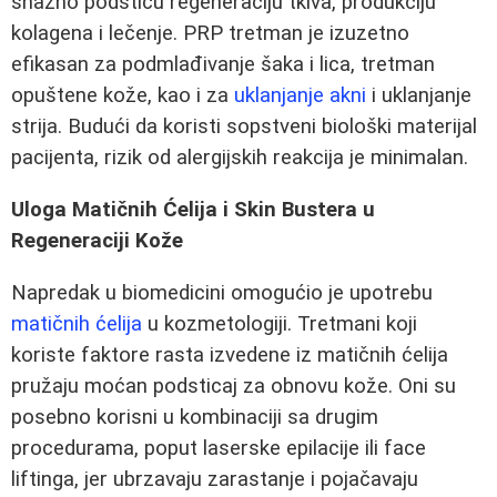
snažno podstiču regeneraciju tkiva, produkciju
kolagena i lečenje. PRP tretman je izuzetno
efikasan za podmlađivanje šaka i lica, tretman
opuštene kože, kao i za
uklanjanje akni
i uklanjanje
strija. Budući da koristi sopstveni biološki materijal
pacijenta, rizik od alergijskih reakcija je minimalan.
Uloga Matičnih Ćelija i Skin Bustera u
Regeneraciji Kože
Napredak u biomedicini omogućio je upotrebu
matičnih ćelija
u kozmetologiji. Tretmani koji
koriste faktore rasta izvedene iz matičnih ćelija
pružaju moćan podsticaj za obnovu kože. Oni su
posebno korisni u kombinaciji sa drugim
procedurama, poput laserske epilacije ili face
liftinga, jer ubrzavaju zarastanje i pojačavaju