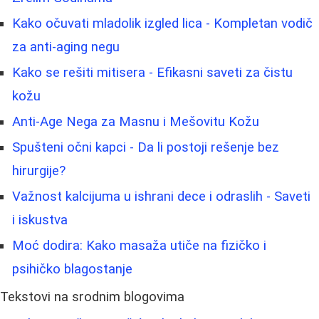
Kako očuvati mladolik izgled lica - Kompletan vodič
za anti-aging negu
Kako se rešiti mitisera - Efikasni saveti za čistu
kožu
Anti-Age Nega za Masnu i Mešovitu Kožu
Spušteni očni kapci - Da li postoji rešenje bez
hirurgije?
Važnost kalcijuma u ishrani dece i odraslih - Saveti
i iskustva
Moć dodira: Kako masaža utiče na fizičko i
psihičko blagostanje
Tekstovi na srodnim blogovima