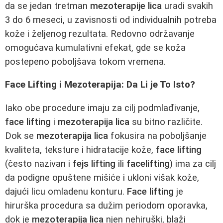
da se jedan tretman
mezoterapije lica
uradi svakih
3 do 6 meseci, u zavisnosti od individualnih potreba
kože i željenog rezultata. Redovno održavanje
omogućava kumulativni efekat, gde se koža
postepeno poboljšava tokom vremena.
Face Lifting i Mezoterapija: Da Li je To Isto?
Iako obe procedure imaju za cilj podmlađivanje,
face lifting
i
mezoterapija lica
su bitno različite.
Dok se
mezoterapija lica
fokusira na poboljšanje
kvaliteta, teksture i hidratacije kože,
face lifting
(često nazivan i
fejs lifting
ili
facelifting
) ima za cilj
da podigne opuštene mišiće i ukloni višak kože,
dajući licu omladenu konturu.
Face lifting
je
hirurška procedura sa dužim periodom oporavka,
dok je
mezoterapija lica
njen nehiruški, blaži