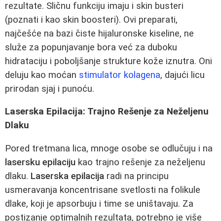
rezultate. Sličnu funkciju imaju i skin busteri
(poznati i kao skin boosteri). Ovi preparati,
najčešće na bazi čiste hijaluronske kiseline, ne
služe za popunjavanje bora već za duboku
hidrataciju i poboljšanje strukture kože iznutra. Oni
deluju kao moćan
stimulator kolagena
, dajući licu
prirodan sjaj i punoću.
Laserska Epilacija: Trajno Rešenje za Neželjenu
Dlaku
Pored tretmana lica, mnoge osobe se odlučuju i na
lasersku epilaciju
kao trajno rešenje za neželjenu
dlaku.
Laserska epilacija
radi na principu
usmeravanja koncentrisane svetlosti na folikule
dlake, koji je apsorbuju i time se uništavaju. Za
postizanje optimalnih rezultata, potrebno je više