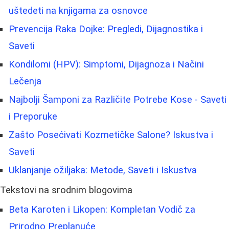
uštedeti na knjigama za osnovce
Prevencija Raka Dojke: Pregledi, Dijagnostika i
Saveti
Kondilomi (HPV): Simptomi, Dijagnoza i Načini
Lečenja
Najbolji Šamponi za Različite Potrebe Kose - Saveti
i Preporuke
Zašto Posećivati Kozmetičke Salone? Iskustva i
Saveti
Uklanjanje ožiljaka: Metode, Saveti i Iskustva
Tekstovi na srodnim blogovima
Beta Karoten i Likopen: Kompletan Vodič za
Prirodno Preplanuće