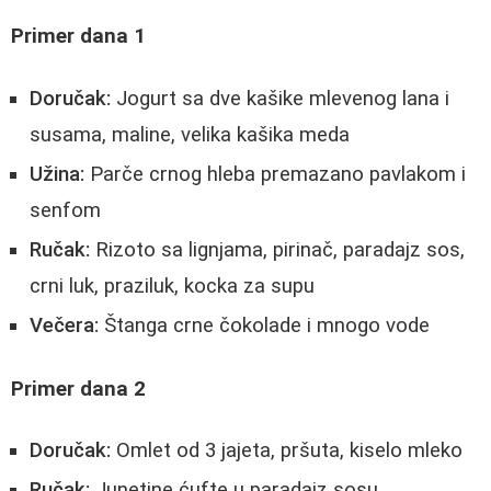
Primer dana 1
Doručak:
Jogurt sa dve kašike mlevenog lana i
susama, maline, velika kašika meda
Užina:
Parče crnog hleba premazano pavlakom i
senfom
Ručak:
Rizoto sa lignjama, pirinač, paradajz sos,
crni luk, praziluk, kocka za supu
Večera:
Štanga crne čokolade i mnogo vode
Primer dana 2
Doručak:
Omlet od 3 jajeta, pršuta, kiselo mleko
Ručak:
Junetine ćufte u paradajz sosu