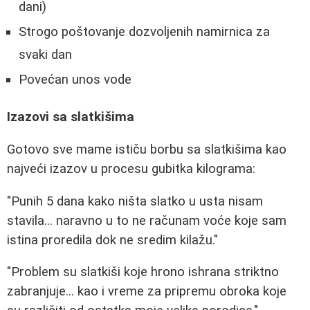
dani)
Strogo poštovanje dozvoljenih namirnica za
svaki dan
Povećan unos vode
Izazovi sa slatkišima
Gotovo sve mame ističu borbu sa slatkišima kao
najveći izazov u procesu gubitka kilograma:
"Punih 5 dana kako ništa slatko u usta nisam
stavila... naravno u to ne računam voće koje sam
istina proredila dok ne sredim kilažu."
"Problem su slatkiši koje hrono ishrana striktno
zabranjuje... kao i vreme za pripremu obroka koje