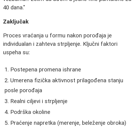
40 dana."
Zaključak
Proces vraćanja u formu nakon porođaja je
individualan i zahteva strpljenje. Ključni faktori
uspeha su:
Postepena promena ishrane
Umerena fizička aktivnost prilagođena stanju
posle porođaja
Realni ciljevi i strpljenje
Podrška okoline
Praćenje napretka (merenje, beleženje obroka)