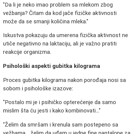
"Da li je neko imao problem sa mlekom zbog
vežbanja? Čitam da kod jače fizičke aktivnosti
može da se smanji količina mleka."
Iskustva pokazuju da umerena fizička aktivnost ne
utiče negativno na laktaciju, ali je važno pratiti
reakcije organizma.
Psihološki aspekti gubitka kilograma
Proces gubitka kilograma nakon porođaja nosi sa
sobom i psihološke izazove:
"Postalo mi je i psihičko opterećenje da samo
mislim šta ću jesti i kako kombinovati..."
"Želim da smršam i krenula sam postepeno sa
vežbama... želim da uđem u jedne fine pantalone za