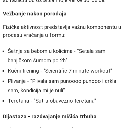
su različiti od ostatka moje velike porodice."
Vežbanje nakon porođaja
Fizička aktivnost predstavlja važnu komponentu u
procesu vraćanja u formu:
Šetnje sa bebom u kolicima - "Setala sam
banjičkom šumom po 2h"
Kućni trening - "Scientific 7 minute workout"
Plivanje - "Plivala sam punoooo punooo i crkla
sam, kondicija mi je nuli"
Teretana - "Sutra obavezno teretana"
Dijastaza - razdvajanje mišića trbuha