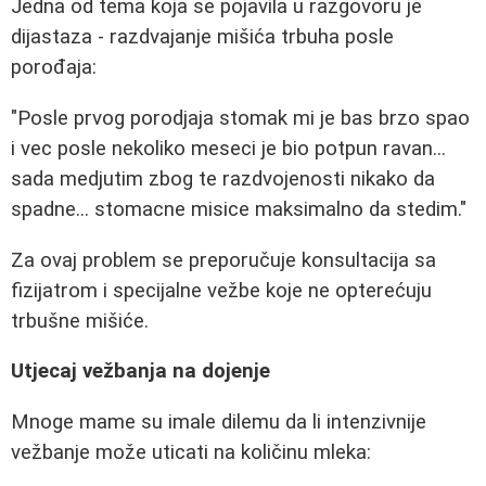
Jedna od tema koja se pojavila u razgovoru je
dijastaza - razdvajanje mišića trbuha posle
porođaja:
"Posle prvog porodjaja stomak mi je bas brzo spao
i vec posle nekoliko meseci je bio potpun ravan...
sada medjutim zbog te razdvojenosti nikako da
spadne... stomacne misice maksimalno da stedim."
Za ovaj problem se preporučuje konsultacija sa
fizijatrom i specijalne vežbe koje ne opterećuju
trbušne mišiće.
Utjecaj vežbanja na dojenje
Mnoge mame su imale dilemu da li intenzivnije
vežbanje može uticati na količinu mleka: