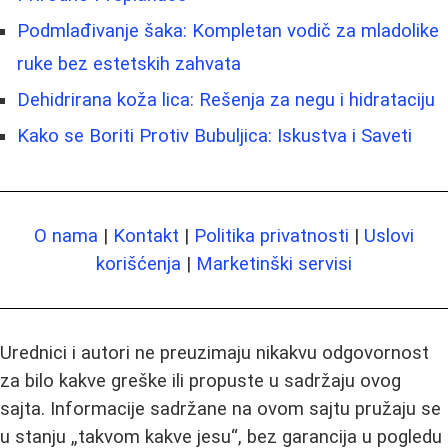
Podmlađivanje šaka: Kompletan vodič za mladolike
ruke bez estetskih zahvata
Dehidrirana koža lica: Rešenja za negu i hidrataciju
Kako se Boriti Protiv Bubuljica: Iskustva i Saveti
O nama
|
Kontakt
|
Politika privatnosti
|
Uslovi
korišćenja
|
Marketinški servisi
Urednici i autori ne preuzimaju nikakvu odgovornost
za bilo kakve greške ili propuste u sadržaju ovog
sajta. Informacije sadržane na ovom sajtu pružaju se
u stanju „takvom kakve jesu“, bez garancija u pogledu