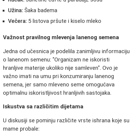
Užina:
Šaka badema
Večera:
5 listova pršute i kiselo mleko
Važnost pravilnog mlevenja lanenog semena
Jedna od učesnica je podelila zanimljivu informaciju
o lanenom semenu: "Organizam ne iskoristi
hranljive materije ukoliko nije samleven". Ovo je
važno imati na umu pri konzumiranju lanenog
semena, jer samo mleveno seme omogućava
optimalnu iskoristljivost hranljivih sastojaka.
Iskustva sa različitim dijetama
U diskusiji se pominju različite vrste ishrana koje su
mame probale: