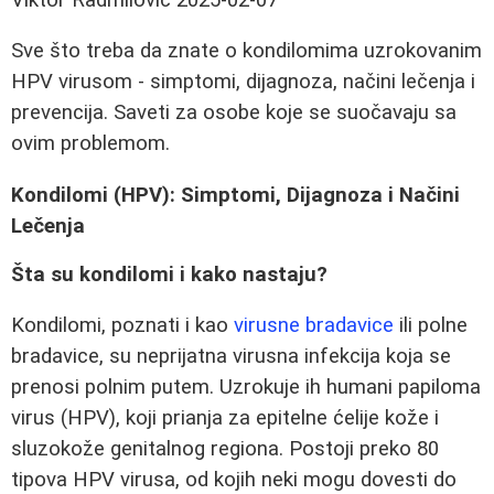
Sve što treba da znate o kondilomima uzrokovanim
HPV virusom - simptomi, dijagnoza, načini lečenja i
prevencija. Saveti za osobe koje se suočavaju sa
ovim problemom.
Kondilomi (HPV): Simptomi, Dijagnoza i Načini
Lečenja
Šta su kondilomi i kako nastaju?
Kondilomi, poznati i kao
virusne bradavice
ili polne
bradavice, su neprijatna virusna infekcija koja se
prenosi polnim putem. Uzrokuje ih humani papiloma
virus (HPV), koji prianja za epitelne ćelije kože i
sluzokože genitalnog regiona. Postoji preko 80
tipova HPV virusa, od kojih neki mogu dovesti do