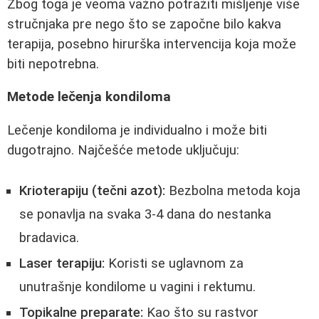
Zbog toga je veoma važno potražiti mišljenje više
stručnjaka pre nego što se započne bilo kakva
terapija, posebno hirurška intervencija koja može
biti nepotrebna.
Metode lečenja kondiloma
Lečenje kondiloma je individualno i može biti
dugotrajno. Najčešće metode uključuju:
Krioterapiju (tečni azot):
Bezbolna metoda koja
se ponavlja na svaka 3-4 dana do nestanka
bradavica.
Laser terapiju:
Koristi se uglavnom za
unutrašnje kondilome u vagini i rektumu.
Topikalne preparate:
Kao što su rastvor