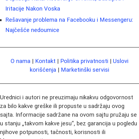
Iritacije Nakon Voska
Rešavanje problema na Facebooku i Messengeru:
Najčešće nedoumice
O nama
|
Kontakt
|
Politika privatnosti
|
Uslovi
korišćenja
|
Marketinški servisi
Urednici i autori ne preuzimaju nikakvu odgovornost
za bilo kakve greške ili propuste u sadržaju ovog
sajta. Informacije sadržane na ovom sajtu pružaju se
u stanju „takvom kakve jesu“, bez garancija u pogledu
njihove potpunosti, tačnosti, korisnosti ili