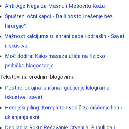
Anti-Age Nega za Masnu i Mešovitu Kožu
Spušteni očni kapci - Da li postoji rešenje bez
hirurgije?
Važnost kalcijuma u ishrani dece i odraslih - Saveti
i iskustva
Moć dodira: Kako masaža utiče na fizičko i
psihičko blagostanje
Tekstovi na srodnim blogovima
Postporođajna ishrana i gubljenje kilograma -
Iskustva i saveti
Hemijski piling: Kompletan vodič za čišćenje lica i
uklanjanje akni
Depilacija Ruku: Rešavanje Crvenila, Bubuljica i