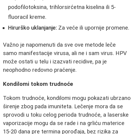
podofilotoksina, trihlorsirćetna kiselina ili 5-
fluoracil kreme.
Hirurško uklanjanje:
Za veće ili upornije promene.
Važno je napomenuti da sve ove metode leče
samo manifestacije virusa, ali ne i sam virus. HPV
može ostati u telu i izazvati recidive, pa je
neophodno redovno praćenje.
Kondilomi tokom trudnoće
Tokom trudnoće, kondilomi mogu pokazati ubrzano
širenje zbog pada imuniteta. Lečenje mora da se
sprovodi u toku celog perioda trudnoće, a laserske
vaporizacije mogu da se rade i na grliću materice
15-20 dana pre termina porođaja, bez rizika za