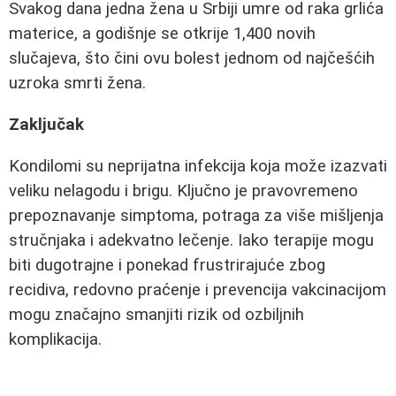
Svakog dana jedna žena u Srbiji umre od raka grlića
materice, a godišnje se otkrije 1,400 novih
slučajeva, što čini ovu bolest jednom od najčešćih
uzroka smrti žena.
Zaključak
Kondilomi su neprijatna infekcija koja može izazvati
veliku nelagodu i brigu. Ključno je pravovremeno
prepoznavanje simptoma, potraga za više mišljenja
stručnjaka i adekvatno lečenje. Iako terapije mogu
biti dugotrajne i ponekad frustrirajuće zbog
recidiva, redovno praćenje i prevencija vakcinacijom
mogu značajno smanjiti rizik od ozbiljnih
komplikacija.