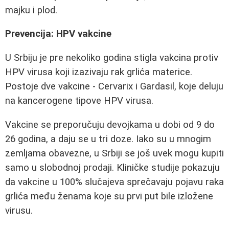
majku i plod.
Prevencija: HPV vakcine
U Srbiju je pre nekoliko godina stigla vakcina protiv
HPV virusa koji izazivaju rak grlića materice.
Postoje dve vakcine - Cervarix i Gardasil, koje deluju
na kancerogene tipove HPV virusa.
Vakcine se preporučuju devojkama u dobi od 9 do
26 godina, a daju se u tri doze. Iako su u mnogim
zemljama obavezne, u Srbiji se još uvek mogu kupiti
samo u slobodnoj prodaji. Kliničke studije pokazuju
da vakcine u 100% slučajeva sprečavaju pojavu raka
grlića među ženama koje su prvi put bile izložene
virusu.