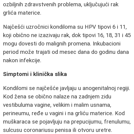
ozbiljnih zdravstvenih problema, uključujući rak
grlića materice.
Najčešći uzročnici kondiloma su HPV tipovi 6 i 11,
koji obično ne izazivaju rak, dok tipovi 16, 18, 31 i 45
mogu dovesti do malignih promena. Inkubacioni
period može trajati od mesec dana do godinu dana
nakon infekcije.
Simptomi i klinička slika
Kondilomi se najčešće javljaju u anogenitalnoj regiji.
Kod žena se obično nalaze na zadnjem zidu
vestibuluma vagine, velikim i malim usnama,
perineumu, ređe u vagini i na grliću materice. Kod
muškaraca se pojavljuju na prepucijumu, frenulumu,
sulcusu coronariusu penisa ili otvoru uretre.