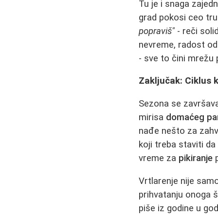
Tu je i snaga zajed
grad pokosi ceo tr
popraviš"
- reči soli
nevreme, radost od
- sve to čini mrežu p
Zaključak: Ciklus k
Sezona se završava
mirisa
domaćeg pa
nađe nešto za zahva
koji treba staviti 
vreme za
pikiranje
p
Vrtlarenje nije samo
prihvatanju onoga št
piše iz godine u go