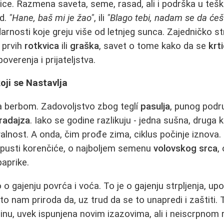
nice. Razmena saveta, seme, rasad, ali i podrška u teš
ud.
"Hane, baš mi je žao"
, ili
"Blago tebi, nadam se da ćeš
darnosti koje greju više od letnjeg sunca. Zajedničko s
 prvih
rotkvica
ili
graška
, savet o tome kako da se
krt
overenja i prijateljstva.
oji se Nastavlja
 berbom. Zadovoljstvo zbog teglí
pasulja
, punog pod
radajza
. Iako se godine razlikuju - jedna sušna, druga k
lnost. A onda, čim prođe zima, ciklus počinje iznova
da pusti korenčiće, o najboljem semenu
volovskog srca
,
aprike.
 o gajenju povrća i voća. To je o gajenju strpljenja, upo
o nam priroda da, uz trud da se to unapredi i zaštiti. T
dinu, uvek ispunjena novim izazovima, ali i neiscrpnom