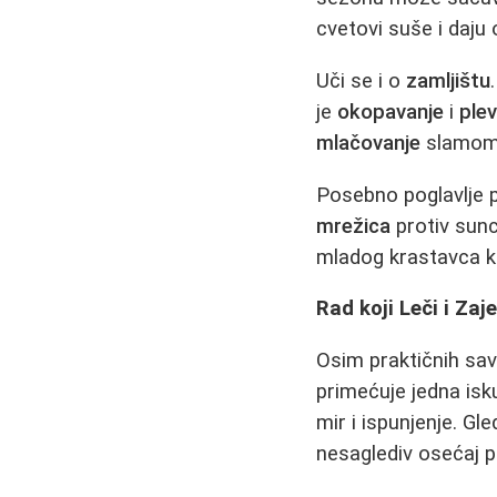
cvetovi suše i daju 
Uči se i o
zamljištu
je
okopavanje
i
plev
mlačovanje
slamom o
Posebno poglavlje 
mrežica
protiv sunc
mladog krastavca ko
Rad koji Leči i Za
Osim praktičnih save
primećuje jedna isku
mir i ispunjenje. Gl
nesaglediv osećaj p