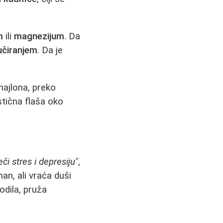
m
ili
magnezijum
. Da
čiranjem
. Da je
najlona, preko
stična flaša oko
či stres i depresiju"
,
an, ali vraća duši
rodila, pruža