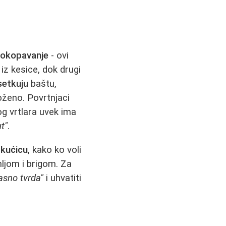
,
okopavanje
- ovi
iz kesice, dok drugi
setkuju
baštu,
oženo. Povrtnjaci
og vrtlara uvek ima
t"
.
i
kućicu
, kako ko voli
ljom i brigom. Za
asno tvrda"
i uhvatiti