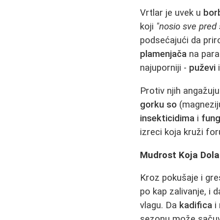
Vrtlar je uvek u
bor
koji
"nosio sve pred
podsećajući da priro
plamenjača
na para
najuporniji -
puževi
Protiv njih angažuju
gorku so
(magneziju
insekticidima
i
fung
izreci koja kruži f
Mudrost Koja Dola
Kroz pokušaje i gre
po kap zalivanje, i 
vlagu. Da
kadifica
i
sezonu može sačuva