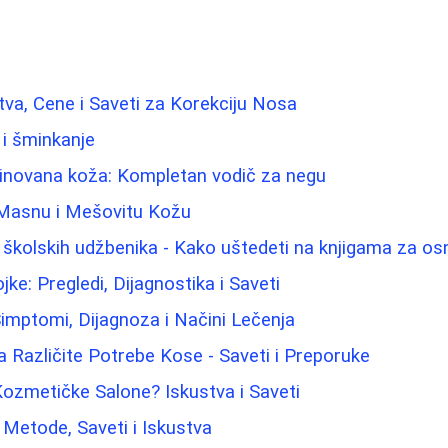
stva, Cene i Saveti za Korekciju Nosa
 i šminkanje
binovana koža: Kompletan vodič za negu
Masnu i Mešovitu Kožu
 školskih udžbenika - Kako uštedeti na knjigama za o
ke: Pregledi, Dijagnostika i Saveti
imptomi, Dijagnoza i Načini Lečenja
a Različite Potrebe Kose - Saveti i Preporuke
ozmetičke Salone? Iskustva i Saveti
: Metode, Saveti i Iskustva