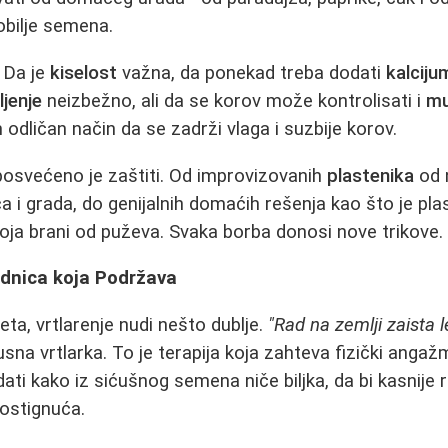
obilje semena.
. Da je
kiselost
važna, da ponekad treba dodati
kalciju
ljenje
neizbežno, ali da se korov može kontrolisati i
mu
dličan način da se zadrži vlaga i suzbije korov.
posvećeno je zaštiti. Od improvizovanih
plastenika
od 
a i grada, do genijalnih domaćih rešenja kao što je pla
ja brani od puževa. Svaka borba donosi nove trikove.
jednica koja Podržava
ta, vrtlarenje nudi nešto dublje.
"Rad na zemlji zaista le
sna vrtlarka. To je terapija koja zahteva fizički angažm
edati kako iz sićušnog semena niče biljka, da bi kasnije 
ostignuća.