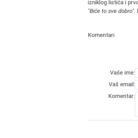
izniklog listića i p
"Biće to sve dobro"
.
Komentari
Vaše ime:
Vaš email:
Komentar: