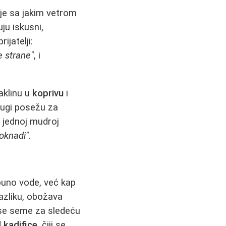
luje sa jakim vetrom
uju iskusni,
ijatelji:
e strane"
, i
aklinu u
koprivu
i
rugi posežu za
 u jednoj mudroj
doknadi"
.
puno vode, već kap
razliku, obožava
 se seme za sledeću
d
kadifice
, čiji se