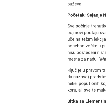
puževa.
Početak: Sejanje N
Sve počinje trenut
pojmovi postaju sv
uče na težim lekcij
posebno voćke u pun
nisu poštedeni ništa
mesta za nadu:
"Ma
Ključ je u pravom t
da nazove) predstavl
neke, poput onih koj
koru, ali sve te mu
Bitka sa Elementi