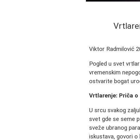
Vrtlare
Viktor Radmilović
2
Pogled u svet vrtlar
vremenskim nepogod
ostvarite bogat uro
Vrtlarenje: Priča o 
U srcu svakog zalju
svet gde se seme po
sveže ubranog para
iskustava, govori o