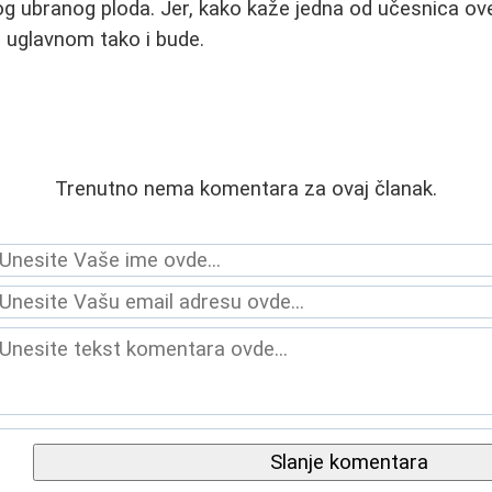
rvog ubranog ploda. Jer, kako kaže jedna od učesnica ov
 I uglavnom tako i bude.
Trenutno nema komentara za ovaj članak.
Slanje komentara