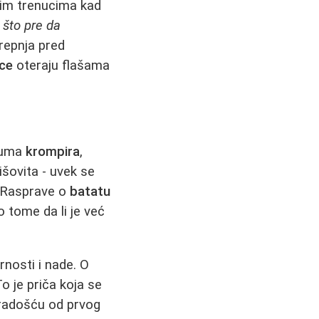
kim trenucima kad
 što pre da
trepnja pred
ice
oteraju flašama
ruma
krompira
,
išovita - uvek se
. Rasprave o
batatu
 o tome da li je već
rnosti i nade. O
o je priča koja se
 radošću od prvog