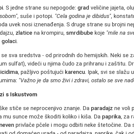
bi
. S jedne strane su nepogode:
grad
veličine jajeta, o
 sobom"
, suše i potopi.
"Cela godina je dibidus"
, konstat
da uvek nosi iznenađenja. S druge strane su brojni nepr
dajzu,
zlatice
na krompiru,
smrdibube
koje
"mile na sv
i
golaci
.
 se sva sredstva - od prirodnih do hemijskih. Neki se z
m sulfat), videći u njima čudo za prihranu i zaštitu. D
icidima
, pažljivo poštujući
karencu
. Ipak, svi se slažu
orumima:
"Važno je da smo živi i zdravi, ostalo se sve na
zi s Iskustvom
ške stiče se neprocenjivo znanje. Da
paradajz
ne voli 
da mu sunce može škoditi koliko i kiša. Da
paprika
, za 
neven
privlače pčele i mogu odbiti neke štetočine. Da
ti od domaćeg urada - od paradajza, paprike, čak i o