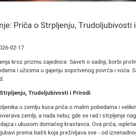
nje: Priča o Strpljenju, Trudoljubivosti i
026-02-17
enja kroz prizmu zajednice. Saveti o sadnji, borbi proti
ama i užicima u gajenju sopstvenog povrća i voća. S
d.
Strpljenju, Trudoljubivosti i Prirodi
bljenika u zemlju kuca priča o malim pobedama i veliki
verava zemlji, a nada nebu; gde se rad i strpljenje n
dajza i ukusom domaćeg krastavca. Ova priča, ispletan
 ljubavi prema bašti koja preživljava sve - od iznenadn