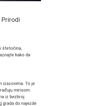
 Prirodi
v štetočina,
aznajte kako da
m izazovima. To je
agrađuju mirisom
a iz bezbroj
og grada do najezde