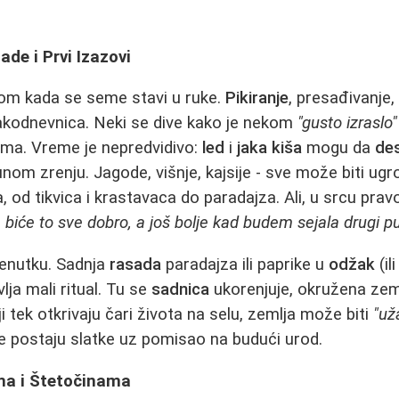
ade i Prvi Izazovi
kom kada se seme stavi u ruke.
Pikiranje
, presađivanje
akodnevnica. Neki se dive kako je nekom
"gusto izraslo"
ama. Vreme je nepredvidivo:
led
i
jaka kiša
mogu da
de
om zrenju. Jagode, višnje, kajsije - sve može biti ugr
, od tikvica i krastavaca do paradajza. Ali, u srcu prav
 biće to sve dobro, a još bolje kad budem sejala drugi pu
renutku. Sadnja
rasada
paradajza ili paprike u
odžak
(il
ja mali ritual. Tu se
sadnica
ukorenjuje, okružena zem
i tek otkrivaju čari života na selu, zemlja može biti
"už
ke postaju slatke uz pomisao na budući urod.
ma i Štetočinama