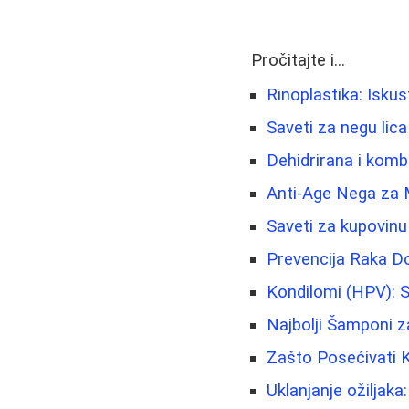
Pročitajte i...
Rinoplastika: Isku
Saveti za negu lica
Dehidrirana i kom
Anti-Age Nega za 
Saveti za kupovinu
Prevencija Raka Doj
Kondilomi (HPV): S
Najbolji Šamponi z
Zašto Posećivati K
Uklanjanje ožiljaka