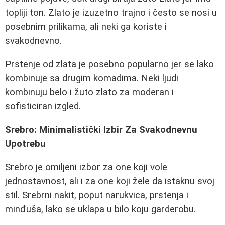
topliji ton. Zlato je izuzetno trajno i često se nosi u
posebnim prilikama, ali neki ga koriste i
svakodnevno.
Prstenje od zlata je posebno popularno jer se lako
kombinuje sa drugim komadima. Neki ljudi
kombinuju belo i žuto zlato za moderan i
sofisticiran izgled.
Srebro: Minimalistički Izbir Za Svakodnevnu
Upotrebu
Srebro je omiljeni izbor za one koji vole
jednostavnost, ali i za one koji žele da istaknu svoj
stil. Srebrni nakit, poput narukvica, prstenja i
minđuša, lako se uklapa u bilo koju garderobu.