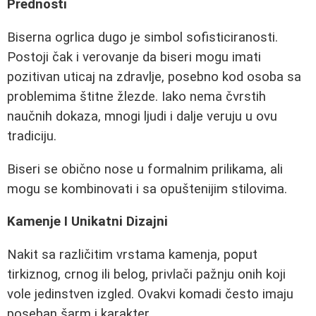
Prednosti
Biserna ogrlica dugo je simbol sofisticiranosti.
Postoji čak i verovanje da biseri mogu imati
pozitivan uticaj na zdravlje, posebno kod osoba sa
problemima štitne žlezde. Iako nema čvrstih
naučnih dokaza, mnogi ljudi i dalje veruju u ovu
tradiciju.
Biseri se obično nose u formalnim prilikama, ali
mogu se kombinovati i sa opuštenijim stilovima.
Kamenje I Unikatni Dizajni
Nakit sa različitim vrstama kamenja, poput
tirkiznog, crnog ili belog, privlači pažnju onih koji
vole jedinstven izgled. Ovakvi komadi često imaju
poseban šarm i karakter.