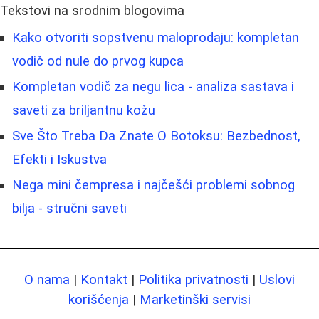
Tekstovi na srodnim blogovima
Kako otvoriti sopstvenu maloprodaju: kompletan
vodič od nule do prvog kupca
Kompletan vodič za negu lica - analiza sastava i
saveti za briljantnu kožu
Sve Što Treba Da Znate O Botoksu: Bezbednost,
Efekti i Iskustva
Nega mini čempresa i najčešći problemi sobnog
bilja - stručni saveti
O nama
|
Kontakt
|
Politika privatnosti
|
Uslovi
korišćenja
|
Marketinški servisi