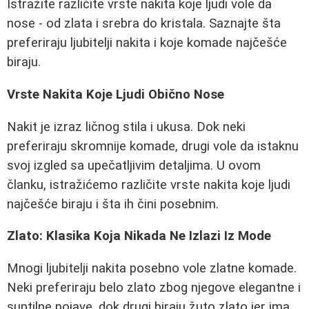
Istražite različite vrste nakita koje ljudi vole da
nose - od zlata i srebra do kristala. Saznajte šta
preferiraju ljubitelji nakita i koje komade najčešće
biraju.
Vrste Nakita Koje Ljudi Obično Nose
Nakit je izraz ličnog stila i ukusa. Dok neki
preferiraju skromnije komade, drugi vole da istaknu
svoj izgled sa upečatljivim detaljima. U ovom
članku, istražićemo različite vrste nakita koje ljudi
najčešće biraju i šta ih čini posebnim.
Zlato: Klasika Koja Nikada Ne Izlazi Iz Mode
Mnogi ljubitelji nakita posebno vole zlatne komade.
Neki preferiraju belo zlato zbog njegove elegantne i
suptilne pojave, dok drugi biraju žuto zlato jer ima