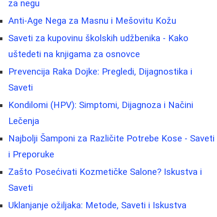
za negu
Anti-Age Nega za Masnu i Mešovitu Kožu
Saveti za kupovinu školskih udžbenika - Kako
uštedeti na knjigama za osnovce
Prevencija Raka Dojke: Pregledi, Dijagnostika i
Saveti
Kondilomi (HPV): Simptomi, Dijagnoza i Načini
Lečenja
Najbolji Šamponi za Različite Potrebe Kose - Saveti
i Preporuke
Zašto Posećivati Kozmetičke Salone? Iskustva i
Saveti
Uklanjanje ožiljaka: Metode, Saveti i Iskustva