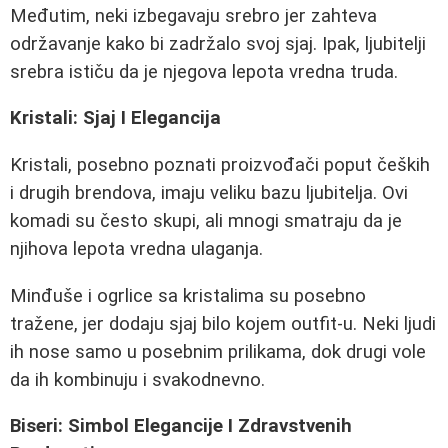
Međutim, neki izbegavaju srebro jer zahteva
održavanje kako bi zadržalo svoj sjaj. Ipak, ljubitelji
srebra ističu da je njegova lepota vredna truda.
Kristali: Sjaj I Elegancija
Kristali, posebno poznati proizvođači poput čeških
i drugih brendova, imaju veliku bazu ljubitelja. Ovi
komadi su često skupi, ali mnogi smatraju da je
njihova lepota vredna ulaganja.
Minđuše i ogrlice sa kristalima su posebno
tražene, jer dodaju sjaj bilo kojem outfit-u. Neki ljudi
ih nose samo u posebnim prilikama, dok drugi vole
da ih kombinuju i svakodnevno.
Biseri: Simbol Elegancije I Zdravstvenih