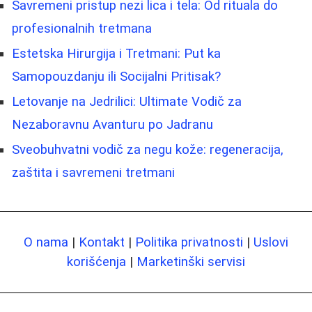
Savremeni pristup nezi lica i tela: Od rituala do
profesionalnih tretmana
Estetska Hirurgija i Tretmani: Put ka
Samopouzdanju ili Socijalni Pritisak?
Letovanje na Jedrilici: Ultimate Vodič za
Nezaboravnu Avanturu po Jadranu
Sveobuhvatni vodič za negu kože: regeneracija,
zaštita i savremeni tretmani
O nama
|
Kontakt
|
Politika privatnosti
|
Uslovi
korišćenja
|
Marketinški servisi