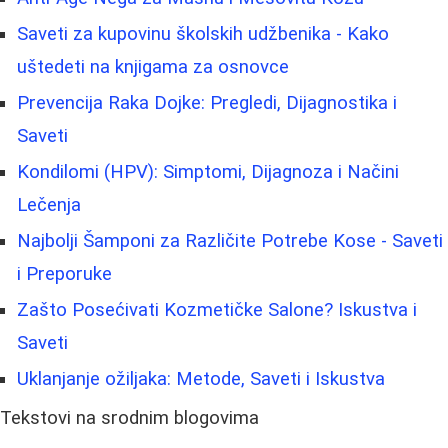
Saveti za kupovinu školskih udžbenika - Kako
uštedeti na knjigama za osnovce
Prevencija Raka Dojke: Pregledi, Dijagnostika i
Saveti
Kondilomi (HPV): Simptomi, Dijagnoza i Načini
Lečenja
Najbolji Šamponi za Različite Potrebe Kose - Saveti
i Preporuke
Zašto Posećivati Kozmetičke Salone? Iskustva i
Saveti
Uklanjanje ožiljaka: Metode, Saveti i Iskustva
Tekstovi na srodnim blogovima