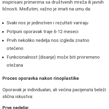
inspirisani primerima sa društvenih mreža ili javnih
ličnosti. Međutim, važno je imati na umu da:
Svaki nos je jedinstven i rezultati variraju
Potpuni oporavak traje 6-12 meseci
Prvih nekoliko nedelja nos izgleda znatno
otečeno
Funkcionalnost (disanje) može biti privremeno
otežana
Proces oporavka nakon rinoplastike
Oporavak je individualan, ali većina pacijenata beleži
slična iskustva:
Prve nedelje: