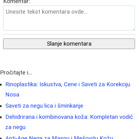
Komentar:
Slanje komentara
Pročitajte i...
Rinoplastika: Iskustva, Cene i Saveti za Korekciju
Nosa
Saveti za negu lica i šminkanje
Dehidrirana i kombinovana koža: Kompletan vodič
za negu
Anti-Age Nega za Masnu i Mešovitu Kožu