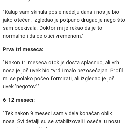
"Kalup sam skinula posle nedelju dana i nos je bio
jako otečen. Izgledao je potpuno drugačije nego što
sam očekivala. Doktor mi je rekao da je to
normalno i da će otici vremenom."
Prva tri meseca:
"Nakon tri meseca otok je dosta splasnuo, ali vrh
nosa je još uvek bio tvrd i malo bezosećajan. Profil
mi se polako počeo formirati, ali izgledao je još
uvek 'negotov'."
6-12 meseci:
"Tek nakon 9 meseci sam videla konačan oblik
nosa. Svi detalji su se stabilizovali i osećaj u nosu