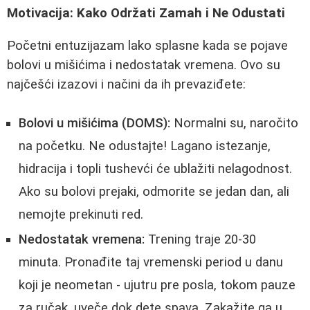
Motivacija: Kako Održati Zamah i Ne Odustati
Početni entuzijazam lako splasne kada se pojave
bolovi u mišićima i nedostatak vremena. Ovo su
najčešći izazovi i načini da ih prevaziđete:
Bolovi u mišićima (DOMS):
Normalni su, naročito
na početku. Ne odustajte! Lagano istezanje,
hidracija i topli tushevći će ublažiti nelagodnost.
Ako su bolovi prejaki, odmorite se jedan dan, ali
nemojte prekinuti red.
Nedostatak vremena:
Trening traje 20-30
minuta. Pronađite taj vremenski period u danu
koji je neometan - ujutru pre posla, tokom pauze
za ručak, uveče dok dete spava. Zakažite ga u