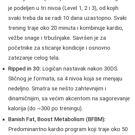
je podeljen u tri nivoa (Level 1, 2 i 3), od kojih
svaki treba da se radi 10 dana uzastopno. Svaki
trening traje oko 20 minuta i kombinuje kardio,
vežbe snage i trbušnjake. Savršen je za
početnike za sticanje kondicije i osnovno
zatezanje celog tela.
Ripped in 30:
Logičan nastavak nakon 30DS.
Sličnog je formata, sa 4 nivoa koja se menjaju
nedeljno. Smatra se nešto zahtevnijim i
dinamičnijim, sa većim akcentom na sagorevanje
kalorija (do ~300 po treningu).
Banish Fat, Boost Metabolism (BFBM):
Predominantno kardio program koji traje oko 50