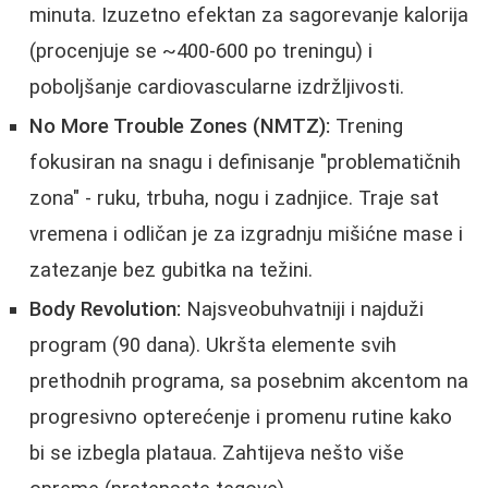
minuta. Izuzetno efektan za sagorevanje kalorija
(procenjuje se ~400-600 po treningu) i
poboljšanje cardiovascularne izdržljivosti.
No More Trouble Zones (NMTZ):
Trening
fokusiran na snagu i definisanje "problematičnih
zona" - ruku, trbuha, nogu i zadnjice. Traje sat
vremena i odličan je za izgradnju mišićne mase i
zatezanje bez gubitka na težini.
Body Revolution:
Najsveobuhvatniji i najduži
program (90 dana). Ukršta elemente svih
prethodnih programa, sa posebnim akcentom na
progresivno opterećenje i promenu rutine kako
bi se izbegla plataua. Zahtijeva nešto više