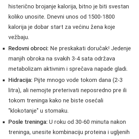
histerično brojanje kalorija, bitno je biti svestan
koliko unosite. Dnevni unos od 1500-1800
kalorija je dobar start za većinu žena koje
vežbaju.
Redovni obroci:
Ne preskakati doručak! Jedenje
manjih obroka na svakih 3-4 sata održava
metabolizam aktivnim i sprečava napade gladi.
Hidracija:
Pijte mnogo vode tokom dana (2-3
litra), ali nemojte preterivati neposredno pre ili
tokom treninga kako ne biste osećali
"klokotanje" u stomaku.
Posle treninga:
U roku od 30-60 minuta nakon
treninga, unesite kombinaciju proteina i ugljenih