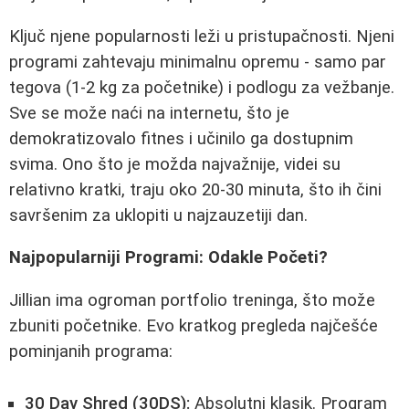
Ključ njene popularnosti leži u pristupačnosti. Njeni
programi zahtevaju minimalnu opremu - samo par
tegova (1-2 kg za početnike) i podlogu za vežbanje.
Sve se može naći na internetu, što je
demokratizovalo fitnes i učinilo ga dostupnim
svima. Ono što je možda najvažnije, videi su
relativno kratki, traju oko 20-30 minuta, što ih čini
savršenim za uklopiti u najzauzetiji dan.
Najpopularniji Programi: Odakle Početi?
Jillian ima ogroman portfolio treninga, što može
zbuniti početnike. Evo kratkog pregleda najčešće
pominjanih programa:
30 Day Shred (30DS):
Absolutni klasik. Program