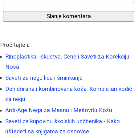
Slanje komentara
Pročitajte i...
Rinoplastika: Iskustva, Cene i Saveti za Korekciju
Nosa
Saveti za negu lica i šminkanje
Dehidrirana i kombinovana koža: Kompletan vodič
za negu
Anti-Age Nega za Masnu i Mešovitu Kožu
Saveti za kupovinu školskih udžbenika - Kako
uštedeti na knjigama za osnovce