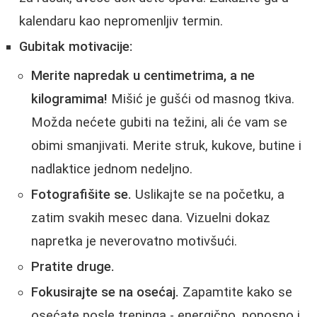
kalendaru kao nepromenljiv termin.
Gubitak motivacije:
Merite napredak u centimetrima, a ne
kilogramima!
Mišić je gušći od masnog tkiva.
Možda nećete gubiti na težini, ali će vam se
obimi smanjivati. Merite struk, kukove, butine i
nadlaktice jednom nedeljno.
Fotografišite se.
Uslikajte se na početku, a
zatim svakih mesec dana. Vizuelni dokaz
napretka je neverovatno motivšući.
Pratite druge.
Fokusirajte se na osećaj.
Zapamtite kako se
osećate posle treninga - energično, ponosno i