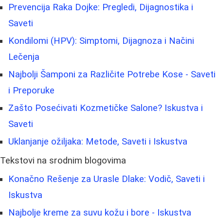
Prevencija Raka Dojke: Pregledi, Dijagnostika i
Saveti
Kondilomi (HPV): Simptomi, Dijagnoza i Načini
Lečenja
Najbolji Šamponi za Različite Potrebe Kose - Saveti
i Preporuke
Zašto Posećivati Kozmetičke Salone? Iskustva i
Saveti
Uklanjanje ožiljaka: Metode, Saveti i Iskustva
Tekstovi na srodnim blogovima
Konačno Rešenje za Urasle Dlake: Vodič, Saveti i
Iskustva
Najbolje kreme za suvu kožu i bore - Iskustva