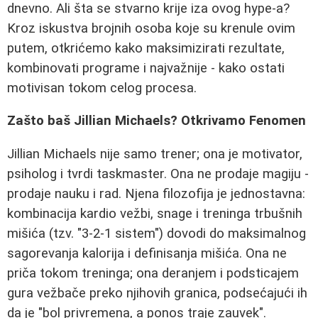
dnevno. Ali šta se stvarno krije iza ovog hype-a?
Kroz iskustva brojnih osoba koje su krenule ovim
putem, otkrićemo kako maksimizirati rezultate,
kombinovati programe i najvažnije - kako ostati
motivisan tokom celog procesa.
Zašto baš Jillian Michaels? Otkrivamo Fenomen
Jillian Michaels nije samo trener; ona je motivator,
psiholog i tvrdi taskmaster. Ona ne prodaje magiju -
prodaje nauku i rad. Njena filozofija je jednostavna:
kombinacija kardio vežbi, snage i treninga trbušnih
mišića (tzv. "3-2-1 sistem") dovodi do maksimalnog
sagorevanja kalorija i definisanja mišića. Ona ne
priča tokom treninga; ona deranjem i podsticajem
gura vežbače preko njihovih granica, podsećajući ih
da je "bol privremena, a ponos traje zauvek".