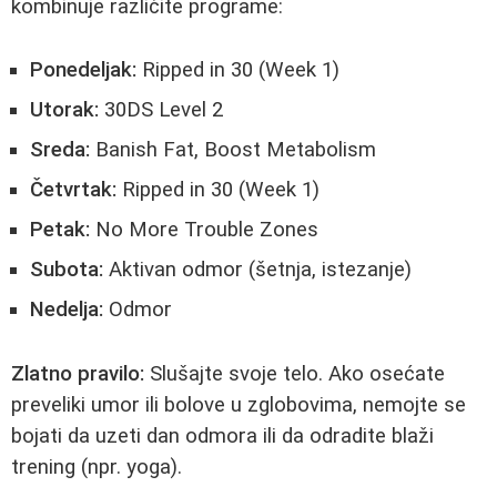
kombinuje različite programe:
Ponedeljak:
Ripped in 30 (Week 1)
Utorak:
30DS Level 2
Sreda:
Banish Fat, Boost Metabolism
Četvrtak:
Ripped in 30 (Week 1)
Petak:
No More Trouble Zones
Subota:
Aktivan odmor (šetnja, istezanje)
Nedelja:
Odmor
Zlatno pravilo:
Slušajte svoje telo. Ako osećate
preveliki umor ili bolove u zglobovima, nemojte se
bojati da uzeti dan odmora ili da odradite blaži
trening (npr. yoga).