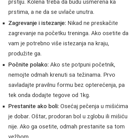
prstiju. Kolena treba da budu usmerena ka
prstima, a ne da se uvlače unutra.
Zagrevanje i istezanje:
Nikad ne preskačite
zagrevanje na početku treninga. Ako osetite da
vam je potrebno više istezanja na kraju,
produžite ga.
Počnite polako:
Ako ste potpuni početnik,
nemojte odmah krenuti sa težinama. Prvo
savladajte pravilnu formu bez opterećenja, pa
tek onda dodajte tegove od 1kg.
Prestanite ako boli:
Osećaj pečenja u mišićima
je dobar. Oštar, prodoran bol u zglobu ili mišiću
nije. Ako ga osetite, odmah prestanite sa tom
vežbom.