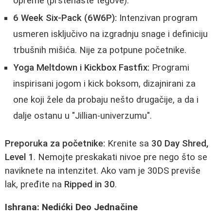
opreme (prstenaste tegove).
6 Week Six-Pack (6W6P):
Intenzivan program
usmeren isključivo na izgradnju snage i definiciju
trbušnih mišića. Nije za potpune početnike.
Yoga Meltdown i Kickbox Fastfix:
Programi
inspirisani jogom i kick boksom, dizajnirani za
one koji žele da probaju nešto drugačije, a da i
dalje ostanu u "Jillian-univerzumu".
Preporuka za početnike:
Krenite sa
30 Day Shred,
Level 1
. Nemojte preskakati nivoe pre nego što se
naviknete na intenzitet. Ako vam je 30DS previše
lak, pređite na
Ripped in 30
.
Ishrana: Nedićki Deo Jednačine