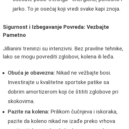
jarko. To je osećaj koji vredi svake kapi znoja.
Sigurnost i Izbegavanje Povreda: Vezbajte
Pametno
Jillianini treninzi su intenzivni. Bez pravilne tehnike,
lako se mogu povrediti zglobovi, kolena ili leđa.
Obuća je obavezna:
Nikad ne vežbajte bosi.
Investirajte u kvalitetne sportske patike sa
dobrim amortizerom koji će štititi zglobove pri
skokovima.
Pazite na kolena:
Prilikom čučnjeva i iskoraka,
pazite da koleno nikad ne izađe preko vrhova