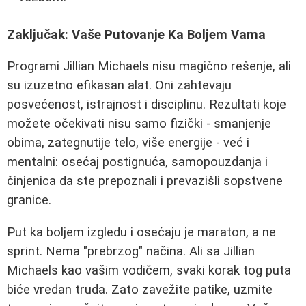
Zaključak: Vaše Putovanje Ka Boljem Vama
Programi Jillian Michaels nisu magično rešenje, ali
su izuzetno efikasan alat. Oni zahtevaju
posvećenost, istrajnost i disciplinu. Rezultati koje
možete očekivati nisu samo fizički - smanjenje
obima, zategnutije telo, više energije - već i
mentalni: osećaj postignuća, samopouzdanja i
činjenica da ste prepoznali i prevazišli sopstvene
granice.
Put ka boljem izgledu i osećaju je maraton, a ne
sprint. Nema "prebrzog" načina. Ali sa Jillian
Michaels kao vašim vodičem, svaki korak tog puta
biće vredan truda. Zato zavežite patike, uzmite