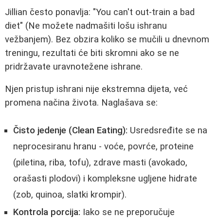
Jillian često ponavlja: "You can't out-train a bad
diet" (Ne možete nadmašiti lošu ishranu
vežbanjem). Bez obzira koliko se mučili u dnevnom
treningu, rezultati će biti skromni ako se ne
pridržavate uravnotežene ishrane.
Njen pristup ishrani nije ekstremna dijeta, već
promena načina života. Naglašava se:
Čisto jedenje (Clean Eating):
Usredsređite se na
neprocesiranu hranu - voće, povrće, proteine
(piletina, riba, tofu), zdrave masti (avokado,
orašasti plodovi) i kompleksne ugljene hidrate
(zob, quinoa, slatki krompir).
Kontrola porcija:
Iako se ne preporučuje