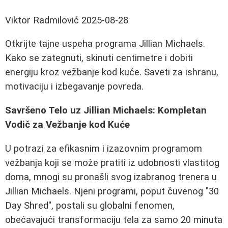
Viktor Radmilović
2025-08-28
Otkrijte tajne uspeha programa Jillian Michaels.
Kako se zategnuti, skinuti centimetre i dobiti
energiju kroz vežbanje kod kuće. Saveti za ishranu,
motivaciju i izbegavanje povreda.
Savršeno Telo uz Jillian Michaels: Kompletan
Vodič za Vežbanje kod Kuće
U potrazi za efikasnim i izazovnim programom
vežbanja koji se može pratiti iz udobnosti vlastitog
doma, mnogi su pronašli svog izabranog trenera u
Jillian Michaels. Njeni programi, poput čuvenog "30
Day Shred", postali su globalni fenomen,
obećavajući transformaciju tela za samo 20 minuta