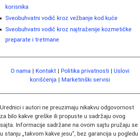
korisnika
Sveobuhvatni vodič kroz vežbanje kod kuće
Sveobuhvatni vodič kroz najtraženije kozmetičke
preparate i tretmane
O nama
|
Kontakt
|
Politika privatnosti
|
Uslovi
korišćenja
|
Marketinški servisi
Urednici i autori ne preuzimaju nikakvu odgovornost
za bilo kakve greške ili propuste u sadržaju ovog
sajta. Informacije sadržane na ovom sajtu pružaju se
u stanju „takvom kakve jesu“, bez garancija u pogledu