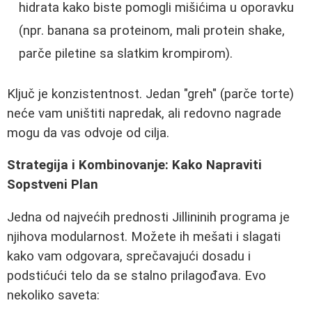
hidrata kako biste pomogli mišićima u oporavku
(npr. banana sa proteinom, mali protein shake,
parče piletine sa slatkim krompirom).
Ključ je konzistentnost. Jedan "greh" (parče torte)
neće vam uništiti napredak, ali redovno nagrade
mogu da vas odvoje od cilja.
Strategija i Kombinovanje: Kako Napraviti
Sopstveni Plan
Jedna od najvećih prednosti Jillininih programa je
njihova modularnost. Možete ih mešati i slagati
kako vam odgovara, sprečavajući dosadu i
podstićući telo da se stalno prilagođava. Evo
nekoliko saveta: