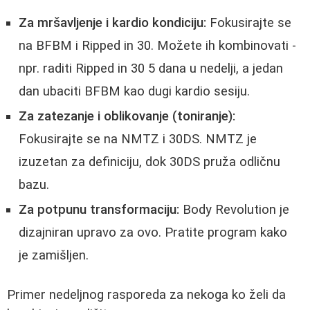
Za mršavljenje i kardio kondiciju:
Fokusirajte se
na BFBM i Ripped in 30. Možete ih kombinovati -
npr. raditi Ripped in 30 5 dana u nedelji, a jedan
dan ubaciti BFBM kao dugi kardio sesiju.
Za zatezanje i oblikovanje (toniranje):
Fokusirajte se na NMTZ i 30DS. NMTZ je
izuzetan za definiciju, dok 30DS pruža odličnu
bazu.
Za potpunu transformaciju:
Body Revolution je
dizajniran upravo za ovo. Pratite program kako
je zamišljen.
Primer nedeljnog rasporeda za nekoga ko želi da