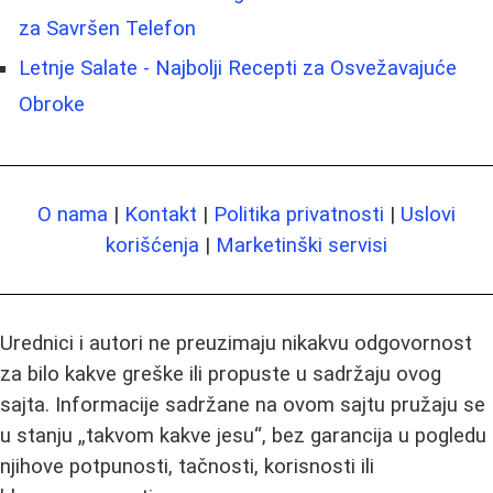
za Savršen Telefon
Letnje Salate - Najbolji Recepti za Osvežavajuće
Obroke
O nama
|
Kontakt
|
Politika privatnosti
|
Uslovi
korišćenja
|
Marketinški servisi
Urednici i autori ne preuzimaju nikakvu odgovornost
za bilo kakve greške ili propuste u sadržaju ovog
sajta. Informacije sadržane na ovom sajtu pružaju se
u stanju „takvom kakve jesu“, bez garancija u pogledu
njihove potpunosti, tačnosti, korisnosti ili