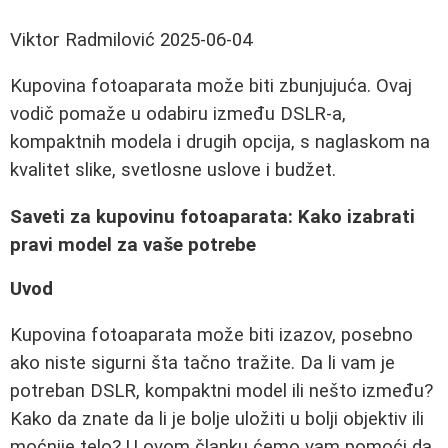
Viktor Radmilović
2025-06-04
Kupovina fotoaparata može biti zbunjujuća. Ovaj
vodič pomaže u odabiru između DSLR-a,
kompaktnih modela i drugih opcija, s naglaskom na
kvalitet slike, svetlosne uslove i budžet.
Saveti za kupovinu fotoaparata: Kako izabrati
pravi model za vaše potrebe
Uvod
Kupovina fotoaparata može biti izazov, posebno
ako niste sigurni šta tačno tražite. Da li vam je
potreban DSLR, kompaktni model ili nešto između?
Kako da znate da li je bolje uložiti u bolji objektiv ili
moćnije telo? U ovom članku ćemo vam pomoći da