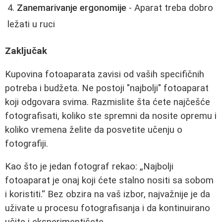
Zanemarivanje ergonomije
- Aparat treba dobro
ležati u ruci
Zaključak
Kupovina fotoaparata zavisi od vaših specifičnih
potreba i budžeta. Ne postoji "najbolji" fotoaparat
koji odgovara svima. Razmislite šta ćete najčešće
fotografisati, koliko ste spremni da nosite opremu i
koliko vremena želite da posvetite učenju o
fotografiji.
Kao što je jedan fotograf rekao:
Najbolji
fotoaparat je onaj koji ćete stalno nositi sa sobom
i koristiti.
Bez obzira na vaš izbor, najvažnije je da
uživate u procesu fotografisanja i da kontinuirano