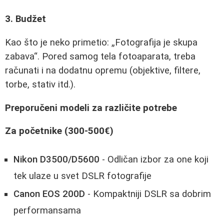
3. Budžet
Kao što je neko primetio:
Fotografija je skupa
zabava
. Pored samog tela fotoaparata, treba
računati i na dodatnu opremu (objektive, filtere,
torbe, stativ itd.).
Preporučeni modeli za različite potrebe
Za početnike (300-500€)
Nikon D3500/D5600
- Odličan izbor za one koji
tek ulaze u svet DSLR fotografije
Canon EOS 200D
- Kompaktniji DSLR sa dobrim
performansama