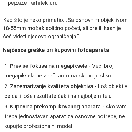
pejzaže i arhitekturu
Kao što je neko primetio:
Sa osnovnim objektivom
18-55mm možeš solidno početi, ali pre ili kasnije
ćeš videti njegova ograničenja.
Najčešće greške pri kupovini fotoaparata
Previše fokusa na megapiksele
- Veći broj
megapiksela ne znači automatski bolju sliku
Zanemarivanje kvaliteta objektiva
- Loš objektiv
će dati loše rezultate čak i na najboljem telu
Kupovina prekomplikovanog aparata
- Ako vam
treba jednostavan aparat za osnovne potrebe, ne
kupujte profesionalni model