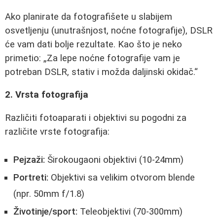
Ako planirate da fotografišete u slabijem
osvetljenju (unutrašnjost, noćne fotografije), DSLR
će vam dati bolje rezultate. Kao što je neko
primetio:
Za lepe noćne fotografije vam je
potreban DSLR, stativ i možda daljinski okidač.
2. Vrsta fotografija
Različiti fotoaparati i objektivi su pogodni za
različite vrste fotografija:
Pejzaži:
Širokougaoni objektivi (10-24mm)
Portreti:
Objektivi sa velikim otvorom blende
(npr. 50mm f/1.8)
Životinje/sport:
Teleobjektivi (70-300mm)