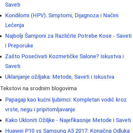
Saveti
Kondilomi (HPV): Simptomi, Dijagnoza i Načini
Lečenja
Najbolji Šamponi za Različite Potrebe Kose - Saveti
i Preporuke
Zašto Posećivati Kozmetičke Salone? Iskustva i
Saveti
Uklanjanje ožiljaka: Metode, Saveti i Iskustva
Tekstovi na srodnim blogovima
Papagaji kao kućni ljubimci: Kompletan vodič kroz
vrste, negu i pripitomljavanje
Kako Ukloniti Ožiljke - Najefikasnije Metode i Saveti
Huawei P10 vs Samsung A5 2017: Konačna Odluka