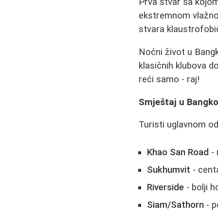
Prva stvar sa kojo
ekstremnom vlažnošć
stvara klaustrofobi
Noćni život u Bangk
klasičnih klubova 
reći samo - raj!
Smještaj u Bangk
Turisti uglavnom od
Khao San Road
- 
Sukhumvit
- cent
Riverside
- bolji 
Siam/Sathorn
- p