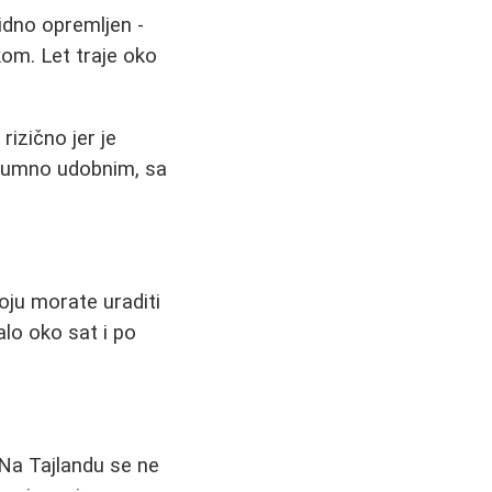
idno opremljen -
kom. Let traje oko
izično jer je
zumno udobnim, sa
oju morate uraditi
alo oko sat i po
 Na Tajlandu se ne