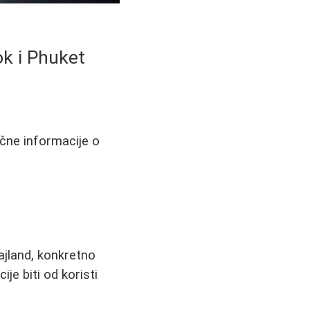
ok i Phuket
ične informacije o
ajland, konkretno
e biti od koristi