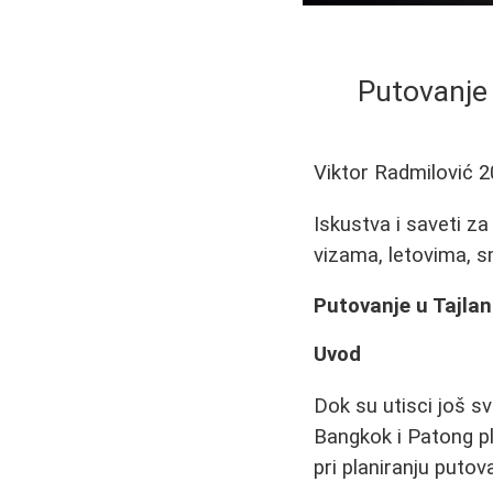
Putovanje 
Viktor Radmilović
2
Iskustva i saveti z
vizama, letovima, s
Putovanje u Tajlan
Uvod
Dok su utisci još s
Bangkok i Patong pl
pri planiranju putov