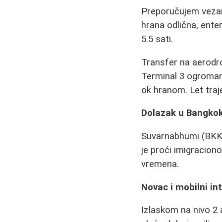
Preporučujem vezane
hrana odlična, ente
5.5 sati.
Transfer na aerodro
Terminal 3 ogroman
ok hranom. Let traje
Dolazak u Bangko
Suvarnabhumi (BKK) 
je proći imigracion
vremena.
Novac i mobilni in
Izlaskom na nivo 2 