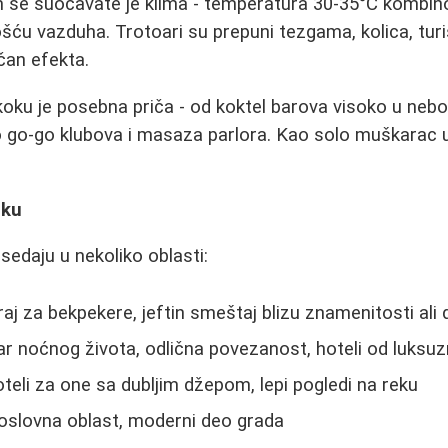
m se suočavate je klima - temperatura 30-35°C kombi
u vazduha. Trotoari su prepuni tezgama, kolica, turis
čan efekta.
oku je posebna priča - od koktel barova visoko u neb
do go-go klubova i masaza parlora. Kao solo muškarac
oku
sedaju u nekoliko oblasti:
raj za bekpekere, jeftin smeštaj blizu znamenitosti al
ar noćnog života, odlična povezanost, hoteli od luksuzn
hoteli za one sa dubljim džepom, lepi pogledi na reku
oslovna oblast, moderni deo grada