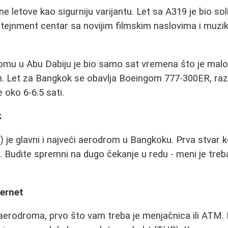
 letove kao sigurniju varijantu. Let sa A319 je bio sol
rtejnment centar sa novijim filmskim naslovima i muzi
mu u Abu Dabiju je bio samo sat vremena što je malo r
. Let za Bangkok se obavlja Boeingom 777-300ER, ra
 oko 6-6.5 sati.
k
je glavni i najveći aerodrom u Bangkoku. Prva stvar k
o. Budite spremni na dugo čekanje u redu - meni je treb
ternet
aerodroma, prvo što vam treba je menjačnica ili ATM.