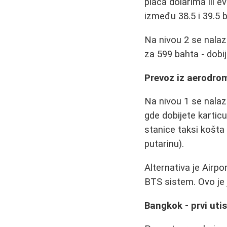
plaća dolarima ili 
između 38.5 i 39.5 
Na nivou 2 se nala
za 599 bahta - dobij
Prevoz iz aerodro
Na nivou 1 se nalazi
gde dobijete kartic
stanice taksi košta
putarinu).
Alternativa je Airpo
BTS sistem. Ovo je j
Bangkok - prvi utis