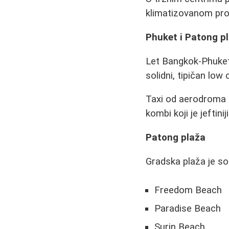
klimatizovanom pro
Phuket i Patong p
Let Bangkok-Phuket 
solidni, tipičan low
Taxi od aerodroma 
kombi koji je jeftinij
Patong plaža
Gradska plaža je sol
Freedom Beach
Paradise Beach
Surin Beach