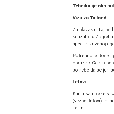
Tehnikalije oko pu
Viza za Tajland
Za ulazak u Tajland
konzulat u Zagrebu n
specijalizovanoj ag
Potrebno je doneti p
obrazac. Celokupna 
potrebe da se juri s
Letovi
Kartu sam rezervis
(vezani letovi). Etih
karte.