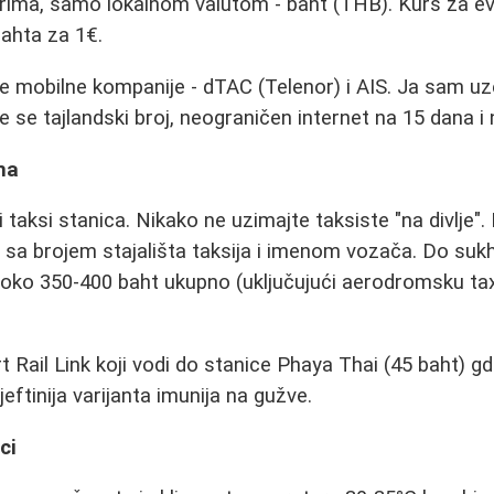
evrima, samo lokalnom valutom - baht (THB). Kurs za ev
bahta za 1€.
ze mobilne kompanije - dTAC (Telenor) i AIS. Ja sam u
e se tajlandski broj, neograničen internet na 15 dana i 
ma
 taksi stanica. Nikako ne uzimajte taksiste "na divlje"
u sa brojem stajališta taksija i imenom vozača. Do s
 oko 350-400 baht ukupno (uključujući aerodromsku tax
rt Rail Link koji vodi do stanice Phaya Thai (45 baht) 
eftinija varijanta imunija na gužve.
ci