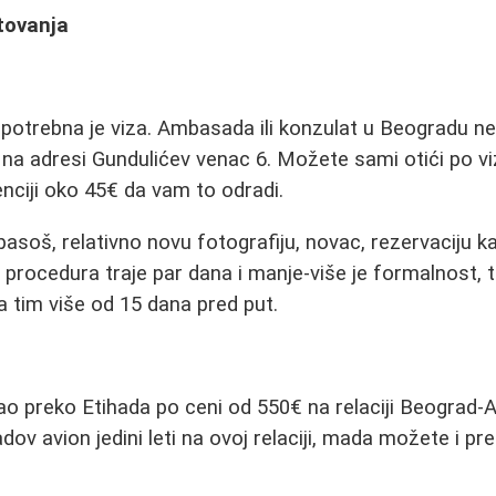
tovanja
 potrebna je viza. Ambasada ili konzulat u Beogradu ne 
a adresi Gundulićev venac 6. Možete sami otići po vizu 
enciji oko 45€ da vam to odradi.
asoš, relativno novu fotografiju, novac, rezervaciju ka
procedura traje par dana i manje-više je formalnost,
a tim više od 15 dana pred put.
ao preko Etihada po ceni od 550€ na relaciji Beograd
adov avion jedini leti na ovoj relaciji, mada možete i pre