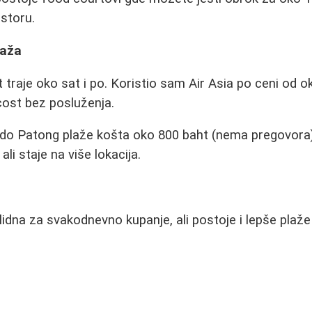
storu.
laža
traje oko sat i po. Koristio sam Air Asia po ceni od o
 cost bez posluženja.
do Patong plaže košta oko 800 baht (nema pregovora). 
i ali staje na više lokacija.
idna za svakodnevno kupanje, ali postoje i lepše plaže 