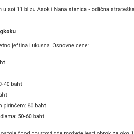
u soi 11 blizu Asok i Nana stanica - odlična strateška
ngkoku
zetno jeftina i ukusna. Osnovne cene:
aht
20-40 baht
aht
m pirinčem: 80 baht
dlama: 50-60 baht
postoje food courtovi gde možete jesti obrok za oko 1