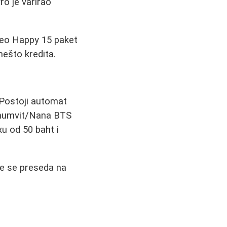
ro je varirao
zeo Happy 15 paket
nešto kredita.
. Postoji automat
ukhumvit/Nana BTS
u od 50 baht i
gde se preseda na