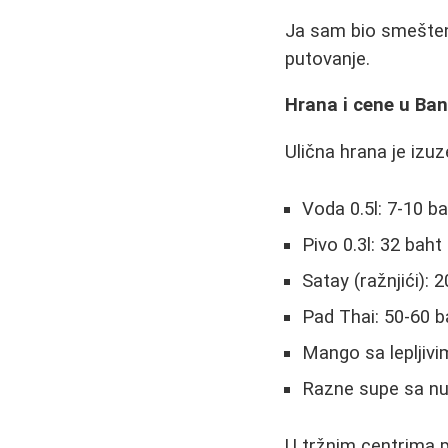
Ja sam bio smešten 
putovanje.
Hrana i cene u Ba
Ulična hrana je izu
Voda 0.5l: 7-10 b
Pivo 0.3l: 32 baht
Satay (ražnjići): 
Pad Thai: 50-60 b
Mango sa lepljivi
Razne supe sa nu
U tržnim centrima 