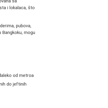
novana sa
ta i lokalaca, što
oderima, pubova,
 u Bangkoku, mogu
i daleko od metroa
ih do jeftinih