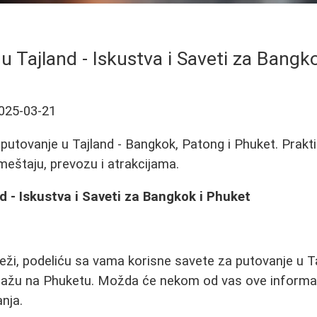
u Tajland - Iskustva i Saveti za Bangk
025-03-21
a putovanje u Tajland - Bangkok, Patong i Phuket. Prakt
meštaju, prevozu i atrakcijama.
d - Iskustva i Saveti za Bangkok i Phuket
veži, podeliću sa vama korisne savete za putovanje u T
ažu na Phuketu. Možda će nekom od vas ove informacij
anja.