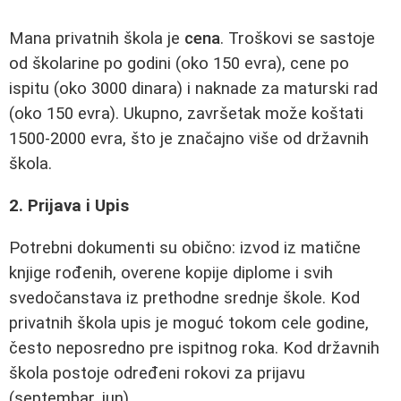
Mana privatnih škola je
cena
. Troškovi se sastoje
od školarine po godini (oko 150 evra), cene po
ispitu (oko 3000 dinara) i naknade za maturski rad
(oko 150 evra). Ukupno, završetak može koštati
1500-2000 evra, što je značajno više od državnih
škola.
2. Prijava i Upis
Potrebni dokumenti su obično: izvod iz matične
knjige rođenih, overene kopije diplome i svih
svedočanstava iz prethodne srednje škole. Kod
privatnih škola upis je moguć tokom cele godine,
često neposredno pre ispitnog roka. Kod državnih
škola postoje određeni rokovi za prijavu
(septembar, jun).