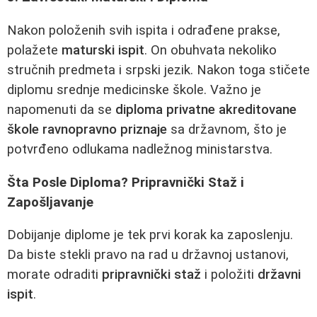
Nakon položenih svih ispita i odrađene prakse,
polažete
maturski ispit
. On obuhvata nekoliko
stručnih predmeta i srpski jezik. Nakon toga stičete
diplomu srednje medicinske škole. Važno je
napomenuti da se
diploma privatne akreditovane
škole ravnopravno priznaje
sa državnom, što je
potvrđeno odlukama nadležnog ministarstva.
Šta Posle Diploma? Pripravnički Staž i
Zapošljavanje
Dobijanje diplome je tek prvi korak ka zaposlenju.
Da biste stekli pravo na rad u državnoj ustanovi,
morate odraditi
pripravnički staž
i položiti
državni
ispit
.