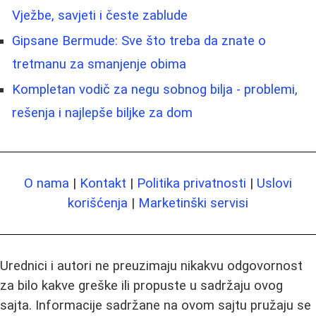
Vježbe, savjeti i česte zablude
Gipsane Bermude: Sve što treba da znate o
tretmanu za smanjenje obima
Kompletan vodič za negu sobnog bilja - problemi,
rešenja i najlepše biljke za dom
O nama
|
Kontakt
|
Politika privatnosti
|
Uslovi
korišćenja
|
Marketinški servisi
Urednici i autori ne preuzimaju nikakvu odgovornost
za bilo kakve greške ili propuste u sadržaju ovog
sajta. Informacije sadržane na ovom sajtu pružaju se