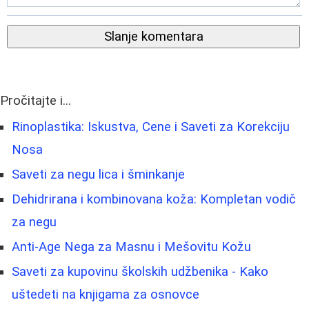
Slanje komentara
Pročitajte i...
Rinoplastika: Iskustva, Cene i Saveti za Korekciju
Nosa
Saveti za negu lica i šminkanje
Dehidrirana i kombinovana koža: Kompletan vodič
za negu
Anti-Age Nega za Masnu i Mešovitu Kožu
Saveti za kupovinu školskih udžbenika - Kako
uštedeti na knjigama za osnovce