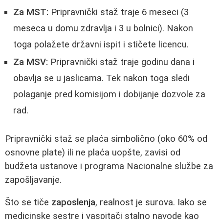
Za MST:
Pripravnički staž traje 6 meseci (3
meseca u domu zdravlja i 3 u bolnici). Nakon
toga polažete državni ispit i stičete licencu.
Za MSV:
Pripravnički staž traje godinu dana i
obavlja se u jaslicama. Tek nakon toga sledi
polaganje pred komisijom i dobijanje dozvole za
rad.
Pripravnički staž se plaća simbolično (oko 60% od
osnovne plate) ili ne plaća uopšte, zavisi od
budžeta ustanove i programa Nacionalne službe za
zapošljavanje.
Što se tiče
zaposlenja
, realnost je surova. Iako se
medicinske sestre i vaspitači stalno navode kao