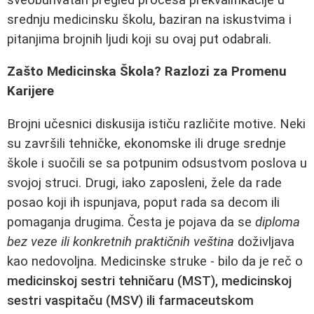
srednju medicinsku školu, baziran na iskustvima i
pitanjima brojnih ljudi koji su ovaj put odabrali.
Zašto Medicinska Škola? Razlozi za Promenu
Karijere
Brojni učesnici diskusija ističu različite motive. Neki
su završili tehničke, ekonomske ili druge srednje
škole i suočili se sa potpunim odsustvom poslova u
svojoj struci. Drugi, iako zaposleni, žele da rade
posao koji ih ispunjava, poput rada sa decom ili
pomaganja drugima. Česta je pojava da se
diploma
bez veze ili konkretnih praktičnih veština
doživljava
kao nedovoljna. Medicinske struke - bilo da je reč o
medicinskoj sestri tehničaru (MST), medicinskoj
sestri vaspitaču (MSV) ili farmaceutskom