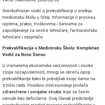
Sveobuhvatan vodič o prekvalifikaciji u srednju
medicinsku školu u Srbiji. Informacije o procesu,
ispitima, praksi, troškovima i šansama za
zapošljavanje za sestre tehničare, farmaceutske
tehničare i vaspitače.
Prekvalifikacija u Medicinsku Školu: Kompletan
Vodič za Novu Šansu
U vremenima ekonomske neizvesnosti i visoke
stope nezaposlenosti, mnogi se okreću opciji
prekvalifikacije kako bi poboljšali svoje šanse na
tržištu rada. Posebno interesovanje privlače
zdravstvene i socijalne struke
, koje se često
navode kao deficitarne. Ovaj članak predstavlja
sveobuhvatan pregled procesa prekvalifikacije u