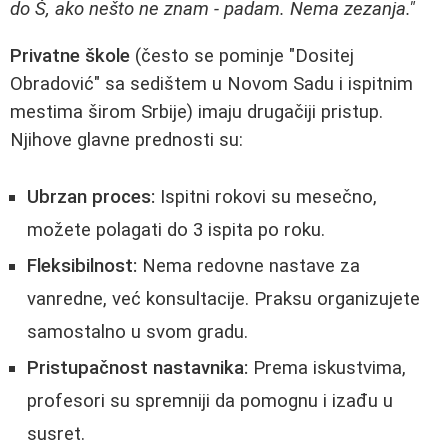
do Š, ako nešto ne znam - padam. Nema zezanja."
Privatne škole
(često se pominje "Dositej
Obradović" sa sedištem u Novom Sadu i ispitnim
mestima širom Srbije) imaju drugačiji pristup.
Njihove glavne prednosti su:
Ubrzan proces:
Ispitni rokovi su mesečno,
možete polagati do 3 ispita po roku.
Fleksibilnost:
Nema redovne nastave za
vanredne, već konsultacije. Praksu organizujete
samostalno u svom gradu.
Pristupačnost nastavnika:
Prema iskustvima,
profesori su spremniji da pomognu i izađu u
susret.