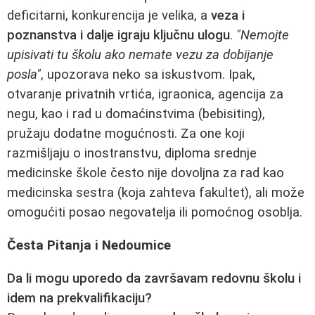
deficitarni, konkurencija je velika, a
veza i
poznanstva i dalje igraju ključnu ulogu
.
"Nemojte
upisivati tu školu ako nemate vezu za dobijanje
posla"
, upozorava neko sa iskustvom. Ipak,
otvaranje privatnih vrtića, igraonica, agencija za
negu, kao i rad u domaćinstvima (bebisiting),
pružaju dodatne mogućnosti. Za one koji
razmišljaju o inostranstvu, diploma srednje
medicinske škole često nije dovoljna za rad kao
medicinska sestra (koja zahteva fakultet), ali može
omogućiti posao negovatelja ili pomoćnog osoblja.
Česta Pitanja i Nedoumice
Da li mogu uporedo da završavam redovnu školu i
idem na prekvalifikaciju?