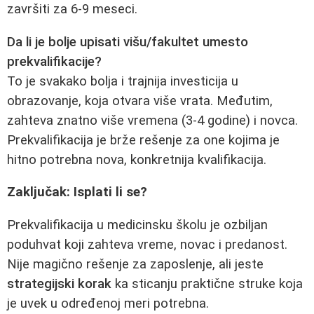
završiti za 6-9 meseci.
Da li je bolje upisati višu/fakultet umesto
prekvalifikacije?
To je svakako bolja i trajnija investicija u
obrazovanje, koja otvara više vrata. Međutim,
zahteva znatno više vremena (3-4 godine) i novca.
Prekvalifikacija je brže rešenje za one kojima je
hitno potrebna nova, konkretnija kvalifikacija.
Zaključak: Isplati li se?
Prekvalifikacija u medicinsku školu je ozbiljan
poduhvat koji zahteva vreme, novac i predanost.
Nije magično rešenje za zaposlenje, ali jeste
strategijski korak
ka sticanju praktične struke koja
je uvek u određenoj meri potrebna.