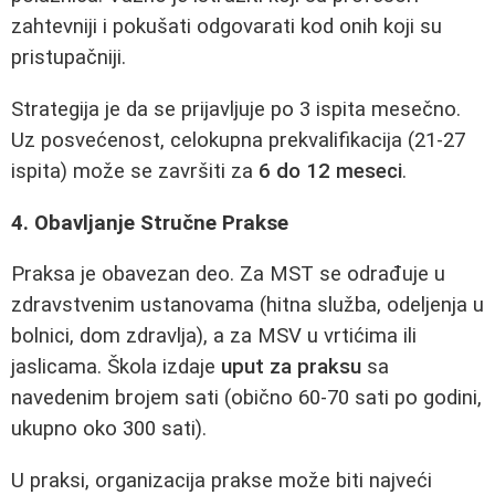
zahtevniji i pokušati odgovarati kod onih koji su
pristupačniji.
Strategija je da se prijavljuje po 3 ispita mesečno.
Uz posvećenost, celokupna prekvalifikacija (21-27
ispita) može se završiti za
6 do 12 meseci
.
4. Obavljanje Stručne Prakse
Praksa je obavezan deo. Za MST se odrađuje u
zdravstvenim ustanovama (hitna služba, odeljenja u
bolnici, dom zdravlja), a za MSV u vrtićima ili
jaslicama. Škola izdaje
uput za praksu
sa
navedenim brojem sati (obično 60-70 sati po godini,
ukupno oko 300 sati).
U praksi, organizacija prakse može biti najveći