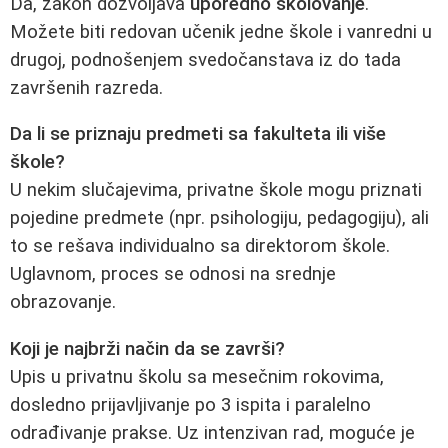
Da, zakon dozvoljava
uporedno školovanje
.
Možete biti redovan učenik jedne škole i vanredni u
drugoj, podnošenjem svedočanstava iz do tada
završenih razreda.
Da li se priznaju predmeti sa fakulteta ili više
škole?
U nekim slučajevima, privatne škole mogu priznati
pojedine predmete (npr. psihologiju, pedagogiju), ali
to se rešava individualno sa direktorom škole.
Uglavnom, proces se odnosi na srednje
obrazovanje.
Koji je najbrži način da se završi?
Upis u privatnu školu sa mesečnim rokovima,
dosledno prijavljivanje po 3 ispita i paralelno
odrađivanje prakse. Uz intenzivan rad, moguće je