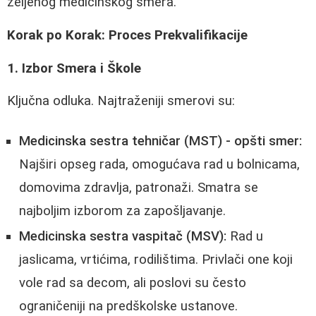
željenog medicinskog smera.
Korak po Korak: Proces Prekvalifikacije
1. Izbor Smera i Škole
Ključna odluka. Najtraženiji smerovi su:
Medicinska sestra tehničar (MST) - opšti smer:
Najširi opseg rada, omogućava rad u bolnicama,
domovima zdravlja, patronaži. Smatra se
najboljim izborom za zapošljavanje.
Medicinska sestra vaspitač (MSV):
Rad u
jaslicama, vrtićima, rodilištima. Privlači one koji
vole rad sa decom, ali poslovi su često
ograničeniji na predškolske ustanove.