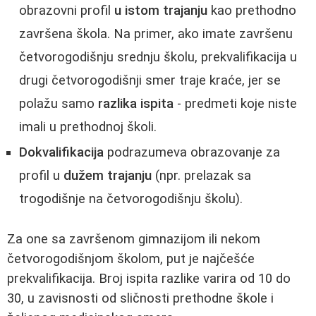
obrazovni profil
u istom trajanju
kao prethodno
završena škola. Na primer, ako imate završenu
četvorogodišnju srednju školu, prekvalifikacija u
drugi četvorogodišnji smer traje kraće, jer se
polažu samo
razlika ispita
- predmeti koje niste
imali u prethodnoj školi.
Dokvalifikacija
podrazumeva obrazovanje za
profil u
dužem trajanju
(npr. prelazak sa
trogodišnje na četvorogodišnju školu).
Za one sa završenom gimnazijom ili nekom
četvorogodišnjom školom, put je najčešće
prekvalifikacija. Broj ispita razlike varira od 10 do
30, u zavisnosti od sličnosti prethodne škole i