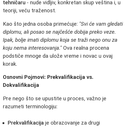
tehničaru
- nude vidljiv, konkretan skup veština i, u
teoriji, veću traženost.
Kao što jedna osoba primećuje:
"Svi će vam gledati
diplomu, ali posao se najčešće dobija preko veze.
Ipak, bolje imati diplomu koja se traži nego onu za
koju nema interesovanja."
Ova realna procena
podstiče mnoge da ulože vreme i novac u ovaj
korak.
Osnovni Pojmovi: Prekvalifikacija vs.
Dokvalifikacija
Pre nego što se upustite u proces, važno je
razumeti terminologiju:
Prekvalifikacija
je obrazovanje za drugi