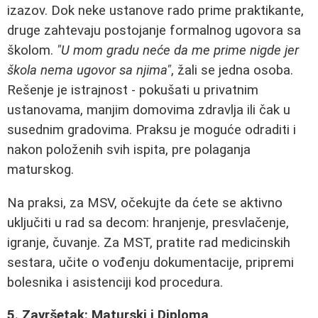
izazov. Dok neke ustanove rado prime praktikante,
druge zahtevaju postojanje formalnog ugovora sa
školom.
"U mom gradu neće da me prime nigde jer
škola nema ugovor sa njima"
, žali se jedna osoba.
Rešenje je istrajnost - pokušati u privatnim
ustanovama, manjim domovima zdravlja ili čak u
susednim gradovima. Praksu je moguće odraditi i
nakon položenih svih ispita, pre polaganja
maturskog.
Na praksi, za MSV, očekujte da ćete se aktivno
uključiti u rad sa decom: hranjenje, presvlačenje,
igranje, čuvanje. Za MST, pratite rad medicinskih
sestara, učite o vođenju dokumentacije, pripremi
bolesnika i asistenciji kod procedura.
5. Završetak: Maturski i Diploma