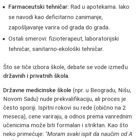
Farmaceutski tehničar:
Rad u apotekama. Iako
se navodi kao deficitarno zanimanje,
zapošljavanje varira od grada do grada.
Ostali smerovi: fizioterapeut, laboratorijski
tehničar, sanitarno-ekološki tehničar.
Što se tiče izbora škole, debate se vode između
državnih i privatnih škola
.
Državne medicinske škole
(npr. u Beogradu, Nišu,
Novom Sadu) nude prekvalifikaciju, ali proces je
često sporiji. Ispitni rokovi su rede (obično na 2
meseca), cene variraju, a odnos prema vanrednim
učenicima može biti formalan i striktan. Kao što
neko primećuje:
"Moram svaki ispit da naučim od A