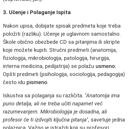
3. Učenje i Polaganje Ispita
Nakon upisa, dobijate spisak predmeta koje treba
položiti (razliku). Učenje je uglavnom samostalno.
Škole obično obezbede CD sa pitanjima ili skripte
koje možete kupiti. Stručni predmeti (anatomija,
fiziologija, mikrobiologija, patologija, hirurgija,
interna medicina, pedijatrija) se polažu
usmeno
.
Opšti predmeti (psihologija, sociologija, pedagogija)
često idu
pismeno
.
Iskustva sa polaganja su različita.
"Anatomija ima
puno detalja, ali ne treba učiti napamet već
razumevanjem. Mikrobiologija je dosadna, ali
profesor će ti izdvojiti ključna pitanja"
, savetuje jedna
polaznica. Važno je istražiti koji su profesori