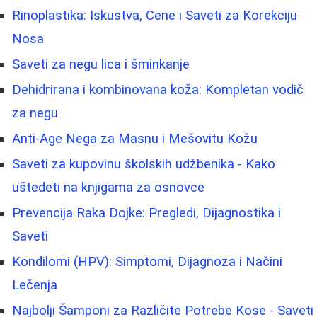
Rinoplastika: Iskustva, Cene i Saveti za Korekciju
Nosa
Saveti za negu lica i šminkanje
Dehidrirana i kombinovana koža: Kompletan vodič
za negu
Anti-Age Nega za Masnu i Mešovitu Kožu
Saveti za kupovinu školskih udžbenika - Kako
uštedeti na knjigama za osnovce
Prevencija Raka Dojke: Pregledi, Dijagnostika i
Saveti
Kondilomi (HPV): Simptomi, Dijagnoza i Načini
Lečenja
Najbolji Šamponi za Različite Potrebe Kose - Saveti