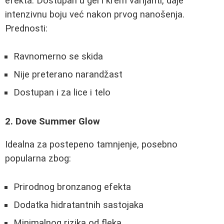
efekta. Dostupan u gel i krem varijanti, daje
intenzivnu boju već nakon prvog nanošenja.
Prednosti:
Ravnomerno se skida
Nije preterano narandžast
Dostupan i za lice i telo
2. Dove Summer Glow
Idealna za postepeno tamnjenje, posebno
popularna zbog:
Prirodnog bronzanog efekta
Dodatka hidratantnih sastojaka
Minimalnog rizika od fleka