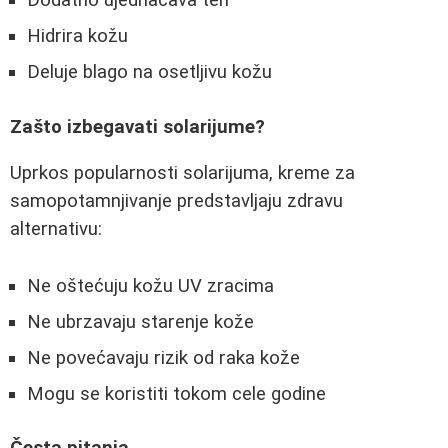
Dodatno ujednačava ten
Hidrira kožu
Deluje blago na osetljivu kožu
Zašto izbegavati solarijume?
Uprkos popularnosti solarijuma, kreme za
samopotamnjivanje predstavljaju zdravu
alternativu:
Ne oštećuju kožu UV zracima
Ne ubrzavaju starenje kože
Ne povećavaju rizik od raka kože
Mogu se koristiti tokom cele godine