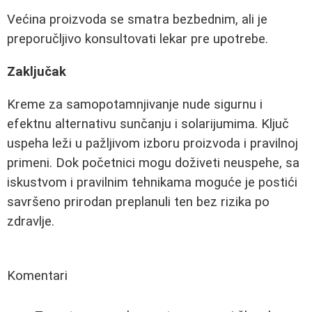
Većina proizvoda se smatra bezbednim, ali je
preporučljivo konsultovati lekar pre upotrebe.
Zaključak
Kreme za samopotamnjivanje nude sigurnu i
efektnu alternativu sunčanju i solarijumima. Ključ
uspeha leži u pažljivom izboru proizvoda i pravilnoj
primeni. Dok početnici mogu doživeti neuspehe, sa
iskustvom i pravilnim tehnikama moguće je postići
savršeno prirodan preplanuli ten bez rizika po
zdravlje.
Komentari