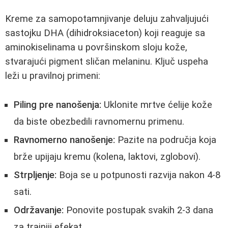
Kreme za samopotamnjivanje deluju zahvaljujući
sastojku DHA (dihidroksiaceton) koji reaguje sa
aminokiselinama u površinskom sloju kože,
stvarajući pigment sličan melaninu. Ključ uspeha
leži u pravilnoj primeni:
Piling pre nanošenja:
Uklonite mrtve ćelije kože
da biste obezbedili ravnomernu primenu.
Ravnomerno nanošenje:
Pazite na područja koja
brže upijaju kremu (kolena, laktovi, zglobovi).
Strpljenje:
Boja se u potpunosti razvija nakon 4-8
sati.
Održavanje:
Ponovite postupak svakih 2-3 dana
za trajniji efekat.