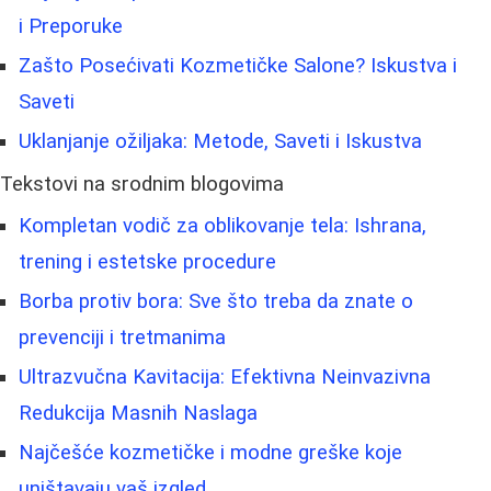
i Preporuke
Zašto Posećivati Kozmetičke Salone? Iskustva i
Saveti
Uklanjanje ožiljaka: Metode, Saveti i Iskustva
Tekstovi na srodnim blogovima
Kompletan vodič za oblikovanje tela: Ishrana,
trening i estetske procedure
Borba protiv bora: Sve što treba da znate o
prevenciji i tretmanima
Ultrazvučna Kavitacija: Efektivna Neinvazivna
Redukcija Masnih Naslaga
Najčešće kozmetičke i modne greške koje
uništavaju vaš izgled