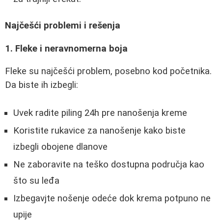
Najčešći problemi i rešenja
1. Fleke i neravnomerna boja
Fleke su najčešći problem, posebno kod početnika.
Da biste ih izbegli:
Uvek radite piling 24h pre nanošenja kreme
Koristite rukavice za nanošenje kako biste
izbegli obojene dlanove
Ne zaboravite na teško dostupna područja kao
što su leđa
Izbegavjte nošenje odeće dok krema potpuno ne
upije