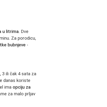
 u litrima
. Dve
minu. Za porodicu,
itke bubnjeve
-
, 3 ili čak 4 sata za
e danas koriste
del ima
opciju za
rame za malo prljav