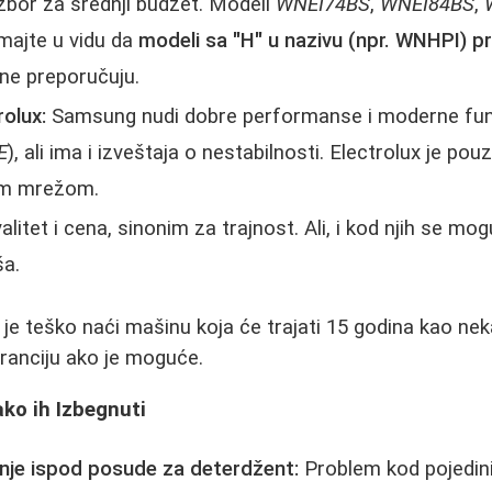
zbor za srednji budžet. Modeli
WNEI74BS
,
WNEI84BS
,
majte u vidu da
modeli sa "H" u nazivu (npr. WNHPI) p
 ne preporučuju.
olux:
Samsung nudi dobre performanse i moderne funk
E
), ali ima i izveštaja o nestabilnosti. Electrolux je po
om mrežom.
litet i cena, sinonim za trajnost. Ali, i kod njih se mog
ša.
e teško naći mašinu koja će trajati 15 godina kao nek
garanciju ako je moguće.
ako ih Izbegnuti
enje ispod posude za deterdžent:
Problem kod pojedin