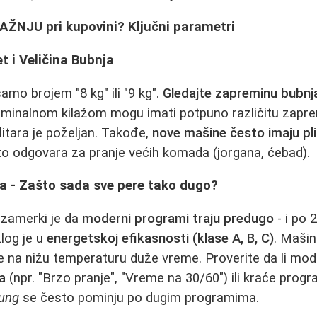
AŽNJU pri kupovini? Ključni parametri
t i Veličina Bubnja
amo brojem "8 kg" ili "9 kg".
Gledajte zapreminu bubnja
minalnom kilažom mogu imati potpuno različitu zapre
litara je poželjan. Takođe,
nove mašine često imaju pl
 to odgovara za pranje većih komada (jorgana, ćebad).
a - Zašto sada sve pere tako dugo?
 zamerki je da
moderni programi traju predugo
- i po 2
log je u
energetskoj efikasnosti (klase A, B, C)
. Mašin
je na nižu temperaturu duže vreme. Proverite da li mo
a
(npr. "Brzo pranje", "Vreme na 30/60") ili kraće prog
ung
se često pominju po dugim programima.