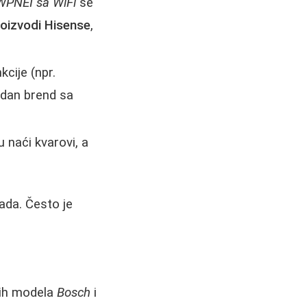
WPNEI sa WiFi
se
roizvodi Hisense
,
cije (npr.
uzdan brend sa
u naći kvarovi, a
ada. Često je
ih modela
Bosch
i