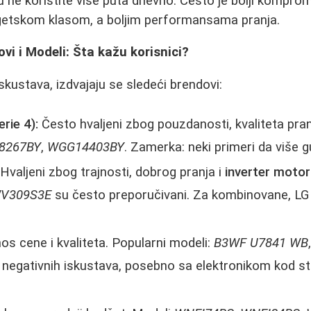
 ne koristite više puta dnevno. Često je bolji kompro
getskom klasom, a boljim performansama pranja.
vi i Modeli: Šta kažu korisnici?
skustava, izdvajaju se sledeći brendovi:
rie 4):
Često hvaljeni zbog pouzdanosti, kvaliteta pranj
8267BY
,
WGG14403BY
. Zamerka: neki primeri da više g
Hvaljeni zbog trajnosti, dobrog pranja i
inverter moto
V309S3E
su često preporučivani. Za kombinovane, LG
.
os cene i kvaliteta. Popularni modeli:
B3WF U7841 WB
i negativnih iskustava, posebno sa elektronikom kod st