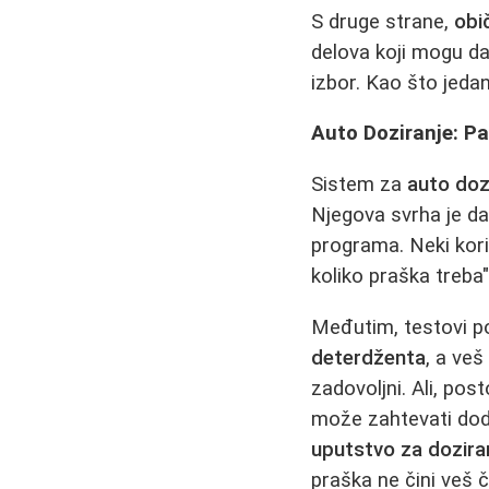
S druge strane,
obi
delova koji mogu da 
izbor. Kao što jedan
Auto Doziranje: P
Sistem za
auto doz
Njegova svrha je da
programa. Neki kori
koliko praška treba"
Međutim, testovi p
deterdženta
, a veš
zadovoljni. Ali, pos
može zahtevati dodat
uputstvo za dozira
praška ne čini veš či