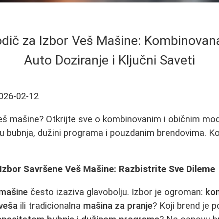
dič za Izbor Veš Mašine: Kombinovana
Auto Doziranje i Ključni Saveti
026-02-12
eš mašine? Otkrijte sve o kombinovanim i običnim mod
tu bubnja, dužini programa i pouzdanim brendovima. K
Izbor Savršene Veš Mašine: Razbistrite Sve Dileme
 mašine
često izaziva glavobolju. Izbor je ogroman:
ko
 veša
ili tradicionalna
mašina za pranje
? Koji brend je 