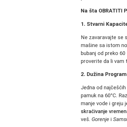
Na šta OBRATITI P
1. Stvarni Kapacite
Ne zavaravajte se s
mašine sa istom no
bubanj od preko 60 
proverite da li vam
2. Dužina Program
Jedna od najčešćih
pamuk na 60°C. Raz
manje vode i greju 
skraćivanje vremen
veš.
Gorenje
i
Sams