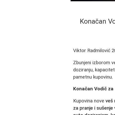
Konačan Vo
Viktor Radmilović
2
Zbunjeni izborom v
doziranju, kapacite
pametnu kupovinu.
Konačan Vodič za 
Kupovina nove
veš
za pranje i sušenje