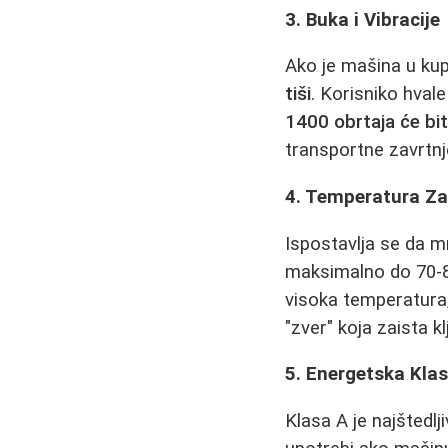
3. Buka i Vibracije
Ako je mašina u kup
tiši
. Korisniko hval
1400 obrtaja će bit
transportne zavrtnj
4. Temperatura Za
Ispostavlja se da
maksimalno do 70-85
visoka temperatura,
"zver" koja zaista k
5. Energetska Kla
Klasa A je najštedlj