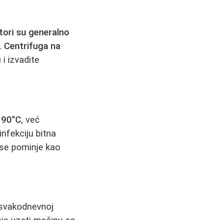
tori su generalno
.
Centrifuga na
 i izvadite
 90°C
, već
nfekciju bitna
e pominje kao
u svakodnevnoj