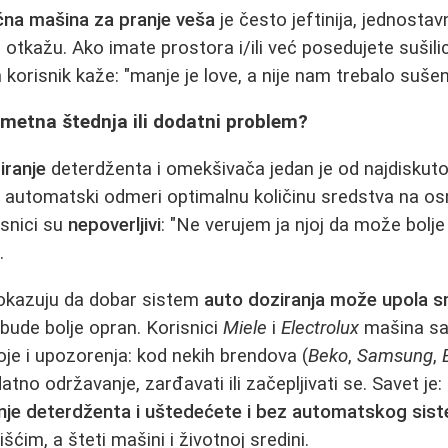
čna mašina za pranje veša
je često jeftinija, jednostav
otkažu. Ako imate prostora i/ili već posedujete sušilicu
 korisnik kaže: "manje je love, a nije nam trebalo sušen
ametna štednja ili dodatni problem?
iranje
deterdženta i omekšivača jedan je od najdiskuto
 automatski odmeri optimalnu količinu sredstva na osn
snici su
nepoverljivi
: "Ne verujem ja njoj da može bolj
.
okazuju da dobar sistem
auto doziranja može upola sm
 bude bolje opran. Korisnici
Miele
i
Electrolux
mašina sa
toje i upozorenja: kod nekih brendova (
Beko
,
Samsung
,
no održavanje, zarđavati ili začepljivati se. Savet je:
nje deterdženta i uštedećete i bez automatskog sis
šćim, a šteti mašini i životnoj sredini.