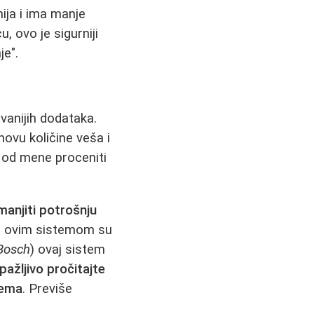
nija i ima manje
, ovo je sigurniji
je".
vanijih dodataka.
ovu količine veša i
e od mene proceniti
anjiti potrošnju
 ovim sistemom su
Bosch
) ovaj sistem
pažljivo pročitajte
tema
. Previše