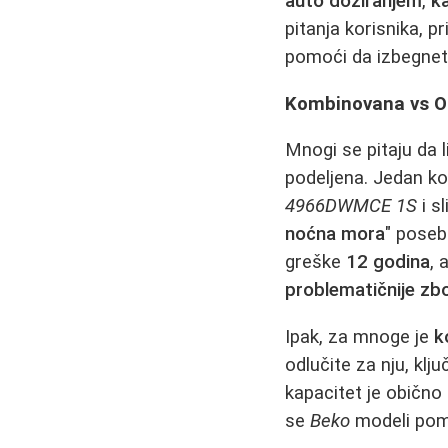
auto doziranjem
,
k
pitanja korisnika, p
pomoći da izbegnet
Kombinovana vs O
Mnogi se pitaju da l
podeljena. Jedan ko
4966DWMCE 1S
i sl
noćna mora
" poseb
greške
12 godina
, 
problematičnije zb
Ipak, za mnoge je
k
odlučite za nju, klj
kapacitet je obično
se
Beko
modeli pomi