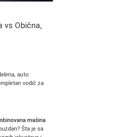
 vs Obična,
elima, auto
ompletan vodič za
mbinovana mašina
pouzdan? Šta je sa