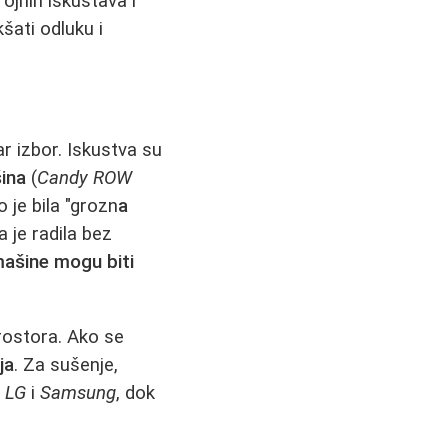
ojnih iskustava i
kšati odluku i
r izbor. Iskustva su
ina
(
Candy ROW
o je bila "grozn
a
je radila bez
ašine mogu biti
rostora. Ako se
ja
. Za sušenje,
u
LG
i
Samsung
, dok