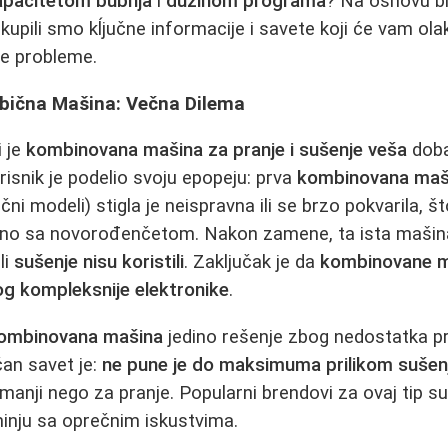
apacitetom bubnja
i
dužinom programa
? Na osnovu br
rikupili smo kĺjučne informacije i savete koji će vam ola
e probleme.
bična Mašina: Večna Dilema
i je
kombinovana mašina za pranje i sušenje veša
doba
risnik je podelio svoju epopeju: prva
kombinovana maš
ični modeli) stigla je neispravna ili se brzo pokvarila, št
no sa novorođenčetom. Nakon zamene, ta ista mašina 
ali
sušenje nisu koristili
. Zaključak je da
kombinovane m
og kompleksnije elektronike
.
ombinovana mašina
jedino rešenje zbog nedostatka p
učan savet je:
ne pune je do maksimuma prilikom sušen
 manji nego za pranje. Popularni brendovi za ovaj tip s
nju sa oprečnim iskustvima.