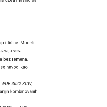
mis uzeti mašinu sa
a i tišine. Modeli
užvaju veš.
ra bez remena
.
 se navodi kao
,
WUE 8622 XCW
,
arijih kombinovanih