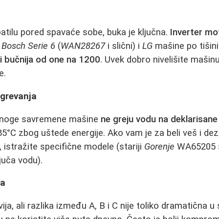
atilu pored spavaće sobe, buka je ključna.
Inverter mo
e
Bosch Serie 6
(
WAN28267
i slični) i
LG
mašine po tišini
i bučnija od one na 1200
. Uvek dobro nivelišite mašinu
e.
grevanja
 mnoge savremene mašine
ne greju vodu na deklarisane
°C zbog uštede energije. Ako vam je za beli veš i dezi
 istražite specifične modele (stariji
Gorenje
WA65205 s
ljuča vodu).
sa
ivija, ali razlika između A, B i C nije toliko dramatična 