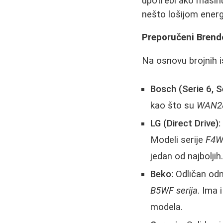
upotrebi ako mašinu
nešto lošijom ener
Preporučeni Brendo
Na osnovu brojnih i
Bosch (Serie 6, Se
kao što su
WAN2
LG (Direct Drive):
Modeli serije
F4W
jedan od najboljih
Beko:
Odličan odn
B5WF serija
. Ima 
modela.