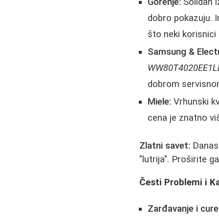
Gorenje:
Solidan i
dobro pokazuju. I
što neki korisnici
Samsung & Electr
WW80T4020EE1L
dobrom servisn
Miele:
Vrhunski kva
cena je znatno vi
Zlatni savet:
Danas j
"lutrija". Proširite 
Česti Problemi i K
Zarđavanje i cur