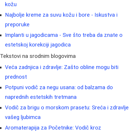
kožu
Najbolje kreme za suvu kožu i bore - Iskustva i
preporuke
Implanti u jagodicama - Sve što treba da znate o
estetskoj korekciji jagodica
Tekstovi na srodnim blogovima
Veća zadnjica i zdravlje: Zašto obline mogu biti
prednost
Potpuni vodič za negu usana: od balzama do
naprednih estetskih tretmana
Vodič za brigu o morskom prasetu: Sreća i zdravlje
vašeg ljubimca
Aromaterapija za Početnike: Vodič kroz