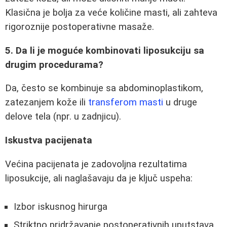
Klasična je bolja za veće količine masti, ali zahteva
rigoroznije postoperativne masaže.
5. Da li je moguće kombinovati liposukciju sa
drugim procedurama?
Da, često se kombinuje sa abdominoplastikom,
zatezanjem kože ili
transferom masti
u druge
delove tela (npr. u zadnjicu).
Iskustva pacijenata
Većina pacijenata je zadovoljna rezultatima
liposukcije, ali naglašavaju da je ključ uspeha:
Izbor iskusnog hirurga
Striktno pridržavanje postoperativnih uputstava