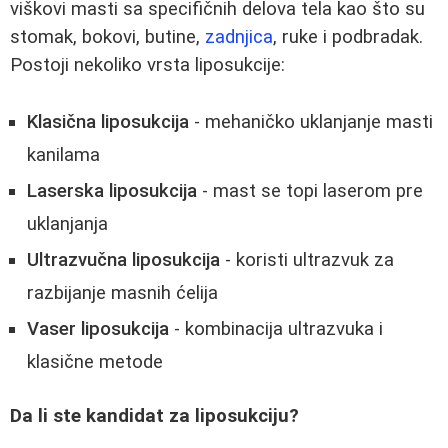
viškovi masti sa specifičnih delova tela kao što su
stomak, bokovi, butine,
zadnjica
, ruke i podbradak.
Postoji nekoliko vrsta liposukcije:
Klasična liposukcija
- mehaničko uklanjanje masti
kanilama
Laserska liposukcija
- mast se topi laserom pre
uklanjanja
Ultrazvučna liposukcija
- koristi ultrazvuk za
razbijanje masnih ćelija
Vaser liposukcija
- kombinacija ultrazvuka i
klasične metode
Da li ste kandidat za liposukciju?