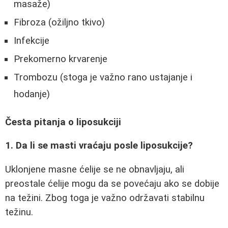
masaže)
Fibroza (ožiljno tkivo)
Infekcije
Prekomerno krvarenje
Trombozu (stoga je važno rano ustajanje i
hodanje)
Česta pitanja o liposukciji
1. Da li se masti vraćaju posle liposukcije?
Uklonjene masne ćelije se ne obnavljaju, ali
preostale ćelije mogu da se povećaju ako se dobije
na težini. Zbog toga je važno održavati stabilnu
težinu.