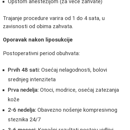
Opštom anestezijom (za veće zahvate)
Trajanje procedure varira od 1 do 4 sata, u
zavisnosti od obima zahvata.
Oporavak nakon liposukcije
Postoperativni period obuhvata:
Prvih 48 sati:
Osećaj nelagodnosti, bolovi
srednjeg intenziteta
Prva nedelja:
Otoci, modrice, osećaj zatezanja
kože
2-6 nedelja:
Obavezno nošenje kompresivnog
steznika 24/7
3-6 meseci:
Konačni rezultati postaju vidljivi