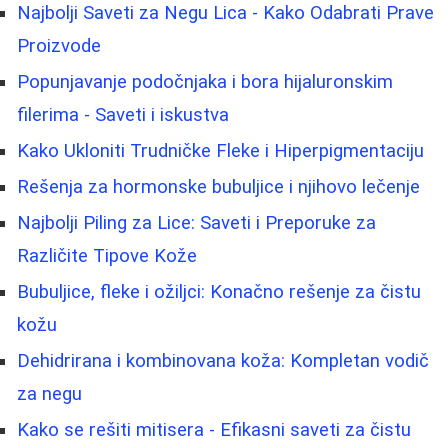
Najbolji Saveti za Negu Lica - Kako Odabrati Prave
Proizvode
Popunjavanje podočnjaka i bora hijaluronskim
filerima - Saveti i iskustva
Kako Ukloniti Trudničke Fleke i Hiperpigmentaciju
Rešenja za hormonske bubuljice i njihovo lečenje
Najbolji Piling za Lice: Saveti i Preporuke za
Različite Tipove Kože
Bubuljice, fleke i ožiljci: Konačno rešenje za čistu
kožu
Dehidrirana i kombinovana koža: Kompletan vodič
za negu
Kako se rešiti mitisera - Efikasni saveti za čistu