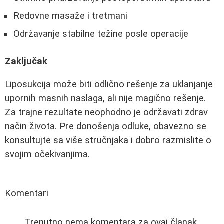
Redovne masaže i tretmani
Održavanje stabilne težine posle operacije
Zaključak
Liposukcija može biti odlično rešenje za uklanjanje
upornih masnih naslaga, ali nije magično rešenje.
Za trajne rezultate neophodno je održavati zdrav
način života. Pre donošenja odluke, obavezno se
konsultujte sa više stručnjaka i dobro razmislite o
svojim očekivanjima.
Komentari
Trenutno nema komentara za ovaj članak.