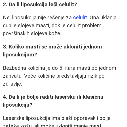
2. Da li liposukcija leči celulit?
Ne, liposukcija nije rešenje za
celulit
. Ona uklanja
dublje slojeve masti, dok je celulit problem
površinskih slojeva kože.
3. Koliko masti se može ukloniti jednom
liposukcijom?
Bezbedna količina je do 5 litara masti po jednom
zahvatu. Veće količine predstavljaju rizik po
zdravlje.
4. Da li je bolje raditi lasersku ili klasičnu
liposukciju?
Laserska liposukcija ima blaži oporavak i bolje
zateže kožu, ali može ukloniti manje masti.