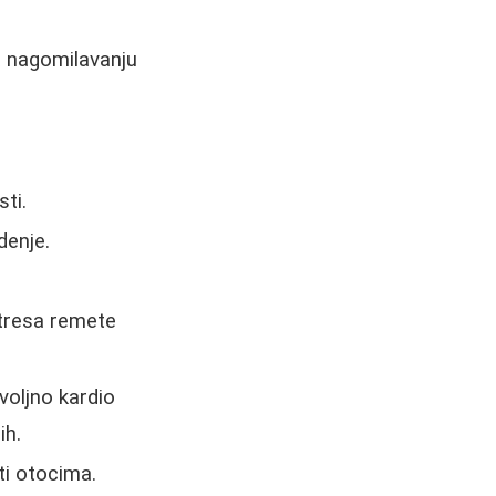
a nagomilavanju
ti.
denje.
stresa remete
voljno kardio
ih.
ti otocima.