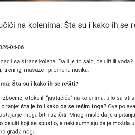
čići na kolenima: Šta su i kako ih se r
026-04-06
ad i sa strane kolena. Da li je to salo, celulit ili voda? 
nu, trening, masaze i promenu navika.
ma: Šta su i kako ih se rešiti?
 izbočine, otoke ili "jastučiće" na kolenima, bilo sa stra
 pitanje:
šta je to i kako da se rešim toga?
Ova pojava 
astajanje mogu biti različiti. Mnogi misle da je u pitan
to celulit koji se spustio, a neki sumnjaju da je možda u
ična građa nogu.