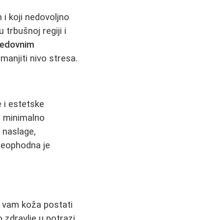
 i koji nedovoljno
trbušnoj regiji i
redovnim
manjiti nivo stresa.
 i estetske
i minimalno
e naslage,
 neophodna je
e vam koža postati
 zdravlje u potrazi