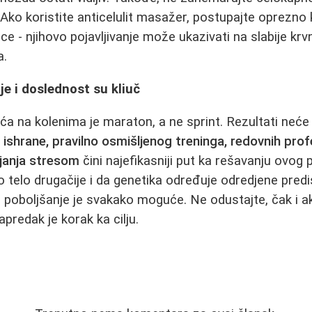
Ako koristite anticelulit masažer, postupajte oprezno 
ce - njihovo pojavljivanje može ukazivati na slabije krv
a.
je i doslednost su kliuč
ića na kolenima je maraton, a ne sprint. Rezultati neće
 ishrane, pravilno osmišljenog treninga, redovnih pro
ljanja stresom
čini najefikasniji put ka rešavanju ovog
ko telo drugačije i da genetika određuje odredjene predis
o poboljšanje je svakako moguće. Ne odustajte, čak i ak
apredak je korak ka cilju.