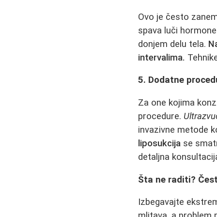
Ovo je često zanema
spava luči hormone (
donjem delu tela.
Na
intervalima.
Tehnike
5. Dodatne procedur
Za one kojima konze
procedure.
Ultrazvu
invazivne metode koj
liposukcija
se smatr
detaljna konsultaci
Šta ne raditi? Čes
Izbegavajte ekstrem
mlitava, a problem 