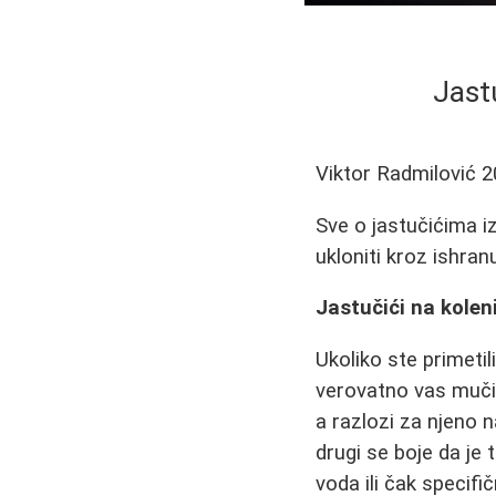
Jastu
Viktor Radmilović
2
Sve o jastučićima izn
ukloniti kroz ishra
Jastučići na koleni
Ukoliko ste primetili
verovatno vas muči
a razlozi za njeno n
drugi se boje da je 
voda ili čak specif