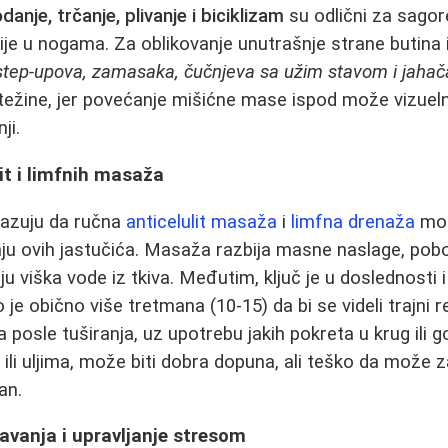
danje, trčanje, plivanje i biciklizam
su odlični za sagore
ije u nogama. Za oblikovanje unutrašnje strane butina i
step-upova, zamasaka, čučnjeva sa užim stavom i jahač
 težine, jer povećanje mišićne mase ispod može vizuel
ji.
lit i limfnih masaža
kazuju da ručna
anticelulit masaža
i
limfna drenaža
mog
ju ovih jastučića. Masaža razbija masne naslage, pobolj
 viška vode iz tkiva. Međutim, ključ je u doslednosti i
je obično više tretmana (10-15) da bi se videli trajni re
osle tuširanja, uz upotrebu jakih pokreta u krug ili g
 ili uljima, može biti dobra dopuna, ali teško da može 
an.
avanja i upravljanje stresom