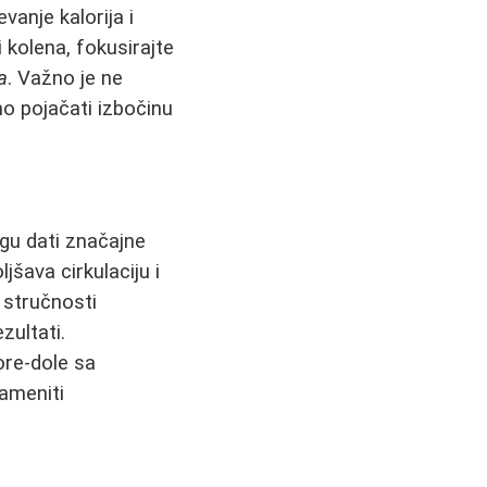
vanje kalorija i
 kolena, fokusirajte
a
. Važno je ne
no pojačati izbočinu
u dati značajne
šava cirkulaciju i
 stručnosti
zultati.
ore-dole sa
zameniti