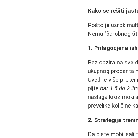
Kako se rešiti jas
Pošto je uzrok mult
Nema "čarobnog šta
1. Prilagodjena ish
Bez obzira na sve d
ukupnog procenta m
Uvedite više protein
pijte
bar 1.5 do 2 li
naslaga kroz mokrać
prevelike količine ka
2. Strategija tren
Da biste mobilisali