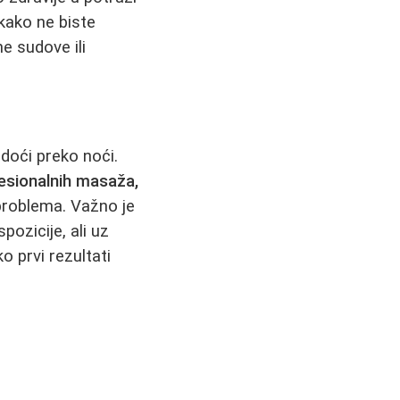
kako ne biste
ne sudove ili
 doći preko noći.
fesionalnih masaža,
 problema. Važno je
pozicije, ali uz
o prvi rezultati