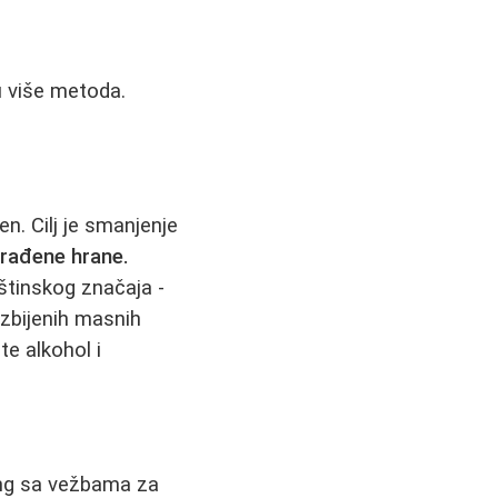
u više metoda.
n. Cilj je smanjenje
erađene hrane.
uštinskog značaja -
azbijenih masnih
e alkohol i
ing sa vežbama za