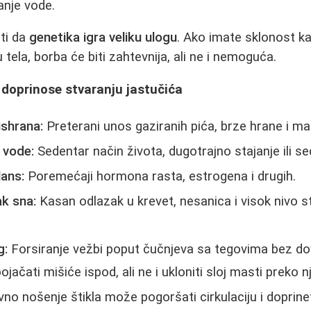
anje vode.
ti da
genetika igra veliku ulogu
. Ako imate sklonost k
tela, borba će biti zahtevnija, ali ne i nemoguća.
i doprinose stvaranju jastučića
shrana:
Preterani unos gaziranih pića, brze hrane i mas
i vode:
Sedentar način života, dugotrajno stajanje ili se
ans:
Poremećaji hormona rasta, estrogena i drugih.
ak sna:
Kasan odlazak u krevet, nesanica i visok nivo 
g:
Forsiranje vežbi poput čučnjeva sa tegovima bez do
jačati mišiće ispod, ali ne i ukloniti sloj masti preko nj
o nošenje štikla može pogoršati cirkulaciju i doprine