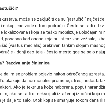
jastučići?
skustava, može se zaključiti da su "jastučići" najčešće
 i nakupljene vode u tom području. Često se radi o tzv
 je lokalizovana i koja se teško mobilizuje uobičajeni
d, posebno kod osoba koje su intenzivno vežbale, izbo
išić (vastus medialis) prekriven tankim slojem masnog 
odručje - donji deo tela - često mesto gde se salo naju
oda? Razdvajanje činjenica
 da im se problem pojavio nakon određenog uzrasta, č
 To ukazuje da hormonalne promene, stres, nedostatak 
faktori. Ako je tekstura kože naborana, poput narandži
utim, ako se radi o mekšoj, ali izraženoj izbočini koju 
e je da je to salo. Otok koji se smanjuje tokom dana il