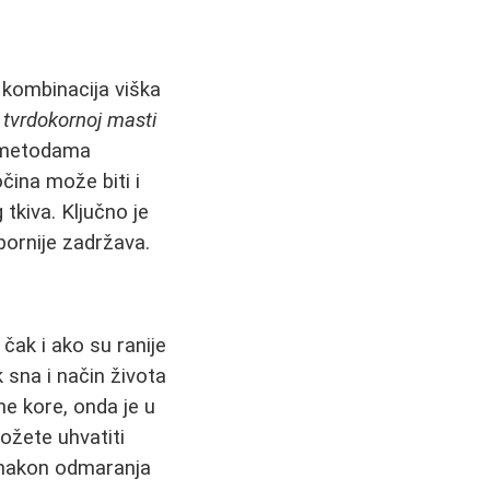
 kombinacija viška
.
tvrdokornoj masti
m metodama
čina može biti i
tkiva. Ključno je
pornije zadržava.
ak i ako su ranije
sna i način života
ne kore, onda je u
možete uhvatiti
i nakon odmaranja