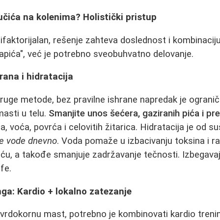
tučića na kolenima? Holistički pristup
ifaktorijalan, rešenje zahteva doslednost i kombinacij
pića", već je potrebno sveobuhvatno delovanje.
rana i hidratacija
ruge metode, bez pravilne ishrane napredak je ograniče
asti u telu.
Smanjite unos šećera, gaziranih pića i pr
a, voća, povrća i celovitih žitarica. Hidratacija je od s
tre vode dnevno
. Voda pomaže u izbacivanju toksina i r
u, a takođe smanjuje zadržavanje tečnosti. Izbegavajt
fe.
inga: Kardio + lokalno zatezanje
 tvrdokornu mast, potrebno je kombinovati kardio tren