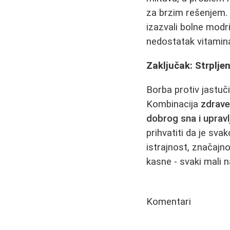
za brzim rešenjem. 
izazvali bolne modri
nedostatak vitamin
Zaključak: Strpljen
Borba protiv jastuč
Kombinacija
zdrave
dobrog sna i uprav
prihvatiti da je sva
istrajnost, značajn
kasne - svaki mali n
Komentari