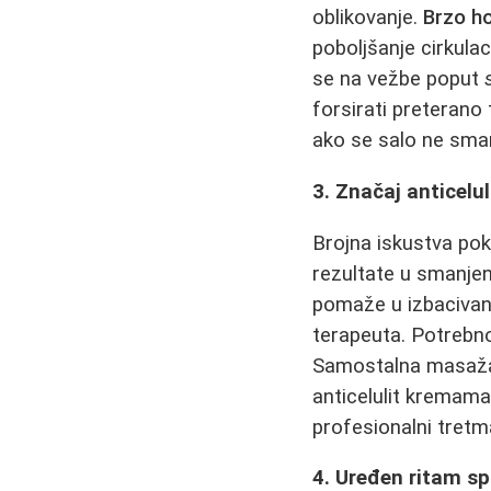
oblikovanje.
Brzo ho
poboljšanje cirkulac
se na vežbe poput
forsirati preterano
ako se salo ne sman
3. Značaj anticelu
Brojna iskustva po
rezultate u smanjen
pomaže u izbacivanju
terapeuta. Potrebno 
Samostalna masaža p
anticelulit kremama
profesionalni tretm
4. Uređen ritam sp