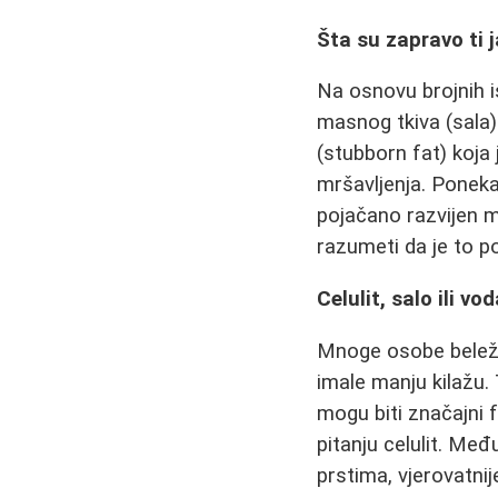
Šta su zapravo ti 
Na osnovu brojnih i
masnog tkiva (sala)
(stubborn fat) koja
mršavljenja. Poneka
pojačano razvijen m
razumeti da je to p
Celulit, salo ili v
Mnoge osobe beleže
imale manju kilažu.
mogu biti značajni 
pitanju celulit. Međ
prstima, vjerovatnij