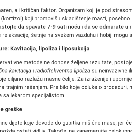
ren, ali kritičan faktor. Organizam koji je pod stresom
kortizol) koji promovišu skladištenje masti, posebno u 
stojte da spavate 7-9 sati noću i da se odmarate u 
 relaksacije, šetnje na svežem vazduhu i hobiji mogu s
e: Kavitacija, lipoliza i liposukcija
rvativne metode ne donose željene rezultate, postoje
čna kavitacija
i
radiofrekventna lipoliza
su neinvazivne il
e ciljano razlažu masne ćelije. Za izraženije i upornij
a trajnim rešenjem. Pre bilo koje odluke o proceduri,
ja sa lekarom specijalistom.
te greške
ne dijete koje dovode do gubitka mišićne mase, jer ć
možda ostati vidljiv. Takođe, ne zanemarujte celokupno