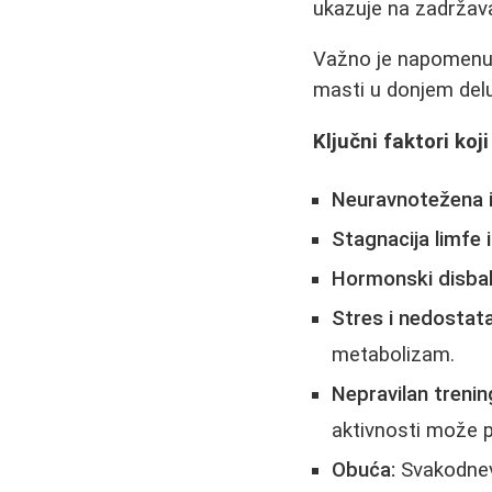
ukazuje na zadržav
Važno je napomenu
masti u donjem delu 
Ključni faktori koj
Neuravnotežena i
Stagnacija limfe 
Hormonski disbal
Stres i nedostat
metabolizam.
Nepravilan trenin
aktivnosti može po
Obuća:
Svakodnevn