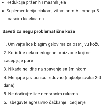
Redukcija prženih i masnih jela
Suplementacija cinkom, vitaminom A i omega-3
masnim kiselinama
Saveti za negu problematične kože
Umivajte lice blagim gelovima za osetljivu kožu
Koristite nekomedogene proizvode koji ne
začepljuje pore
Nikada ne idite na spavanje sa šminkom
Menjajte jastučnicu redovno (najbolje svaka 2-3
dana)
Ne dodirujte lice neopranim rukama
Izbegavte agresivno čačkanje i cedjenje