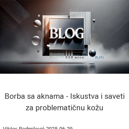
Borba sa aknama - Iskustva i saveti
za problematičnu kožu
Viktor Radmilović
2025-06-29