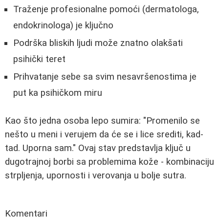
Traženje profesionalne pomoći (dermatologa,
endokrinologa) je ključno
Podrška bliskih ljudi može znatno olakšati
psihički teret
Prihvatanje sebe sa svim nesavršenostima je
put ka psihičkom miru
Kao što jedna osoba lepo sumira: "Promenilo se
nešto u meni i verujem da će se i lice srediti, kad-
tad. Uporna sam." Ovaj stav predstavlja ključ u
dugotrajnoj borbi sa problemima kože - kombinaciju
strpljenja, upornosti i verovanja u bolje sutra.
Komentari