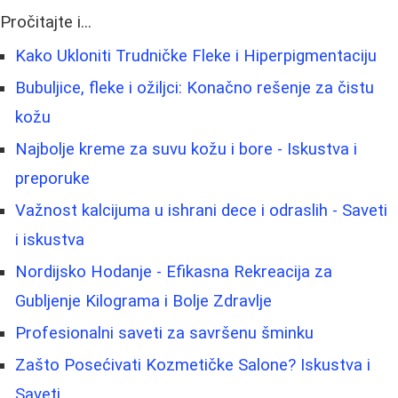
Pročitajte i...
Kako Ukloniti Trudničke Fleke i Hiperpigmentaciju
Bubuljice, fleke i ožiljci: Konačno rešenje za čistu
kožu
Najbolje kreme za suvu kožu i bore - Iskustva i
preporuke
Važnost kalcijuma u ishrani dece i odraslih - Saveti
i iskustva
Nordijsko Hodanje - Efikasna Rekreacija za
Gubljenje Kilograma i Bolje Zdravlje
Profesionalni saveti za savršenu šminku
Zašto Posećivati Kozmetičke Salone? Iskustva i
Saveti