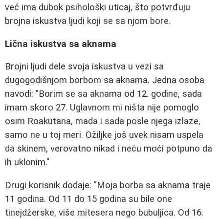
već ima dubok psihološki uticaj, što potvrđuju
brojna iskustva ljudi koji se sa njom bore.
Lična iskustva sa aknama
Brojni ljudi dele svoja iskustva u vezi sa
dugogodišnjom borbom sa aknama. Jedna osoba
navodi: "Borim se sa aknama od 12. godine, sada
imam skoro 27. Uglavnom mi ništa nije pomoglo
osim Roakutana, mada i sada posle njega izlaze,
samo ne u toj meri. Ožiljke još uvek nisam uspela
da skinem, verovatno nikad i neću moći potpuno da
ih uklonim."
Drugi korisnik dodaje: "Moja borba sa aknama traje
11 godina. Od 11 do 15 godina su bile one
tinejdžerske, više mitesera nego bubuljica. Od 16.