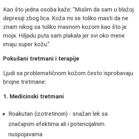
Kao što jedna osoba kaže: "Mislim da sam u blažoj
depresiji zbog lica. Koža mi se toliko masti da ne
znam nikog sa toliko masnom kozom kao što je
moja. Hiljadu puta sam plakala jer svi oko mene
imaju super kožu."
Pokušani tretmani i terapije
Ljudi sa problematičnom kožom često isprobavaju
brojne tretmane:
1. Medicinski tretmani
Roakutan (izotretinoin) - snažan lek sa
značajnim efektima ali i potencijalnim
nuspojavama