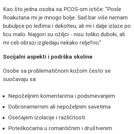
Kao što jedna osoba sa PCOS-om ističe: "Posle
Roakutana mi je mnogo bolje. Sad bar više nemam
bubuljice po leđima i dekolteu, ali mi i dalje izlaze po
licu malo. Najgori su ožiljci - nisu toliko duboki, ali
mi celi obrazi izgledaju nekako reljefno."
Socijalni aspekti i podrška okoline
Osobe sa problematičnom kožom često se
suočavaju sa:
Nepoželjnim komentarima i podsmevanjem
Dobronamernim ali nepoželjnim savetima
Osećajem izolacije i različitosti
Poteškoćama u romantičnim i društvenim