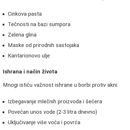
Cinkova pasta
Tečnosti na bazi sumpora
Zelena glina
Maske od prirodnih sastojaka
Kantarionovo ulje
Ishrana i način života
Mnogi ističu važnost ishrane u borbi protiv akni:
Izbegavanje mlečnih proizvoda i šećera
Povećan unos vode (2-3 litra dnevno)
Uključivanje više voća i povrća