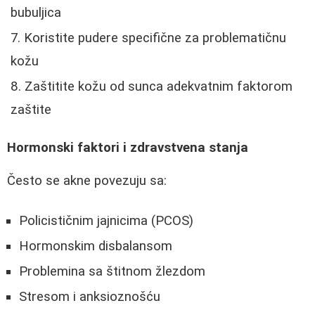
bubuljica
Koristite pudere specifične za problematičnu
kožu
Zaštitite kožu od sunca adekvatnim faktorom
zaštite
Hormonski faktori i zdravstvena stanja
Često se akne povezuju sa:
Policističnim jajnicima (PCOS)
Hormonskim disbalansom
Problemina sa štitnom žlezdom
Stresom i anksioznošću