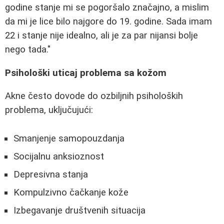
godine stanje mi se pogoršalo značajno, a mislim
da mi je lice bilo najgore do 19. godine. Sada imam
22 i stanje nije idealno, ali je za par nijansi bolje
nego tada."
Psihološki uticaj problema sa kožom
Akne često dovode do ozbiljnih psiholoških
problema, uključujući:
Smanjenje samopouzdanja
Socijalnu anksioznost
Depresivna stanja
Kompulzivno čačkanje kože
Izbegavanje društvenih situacija