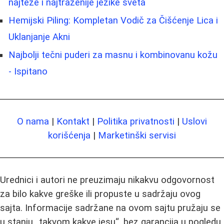
najteže i najtraženije jezike sveta
Hemijski Piling: Kompletan Vodič za Čišćenje Lica i
Uklanjanje Akni
Najbolji tečni puderi za masnu i kombinovanu kožu
- Ispitano
O nama
|
Kontakt
|
Politika privatnosti
|
Uslovi
korišćenja
|
Marketinški servisi
Urednici i autori ne preuzimaju nikakvu odgovornost
za bilo kakve greške ili propuste u sadržaju ovog
sajta. Informacije sadržane na ovom sajtu pružaju se
u stanju „takvom kakve jesu“, bez garancija u pogledu