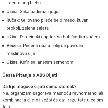
integralnog hleba
Užina:
Šaka badema i jogurt
Ručak:
Grilovano pileće belo meso, kuvani
brokoli, zelena salata
Užina:
Proteinski napitak sa bobičastim voćem
Večera:
Pečena riba u foliji sa povrćem,
maslinovo ulje
Užina:
Kefir sa lanenim semenom
Česta Pitanja o ABS Dijeti
Da li je moguće ciljati samo stomak?
Ne, organizam sagoreva masnoću ravnomerno, ali
kombinacija dijete i vežbi će dati rezultate u celom
telu.