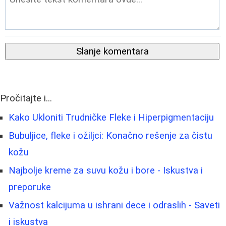
Slanje komentara
Pročitajte i...
Kako Ukloniti Trudničke Fleke i Hiperpigmentaciju
Bubuljice, fleke i ožiljci: Konačno rešenje za čistu
kožu
Najbolje kreme za suvu kožu i bore - Iskustva i
preporuke
Važnost kalcijuma u ishrani dece i odraslih - Saveti
i iskustva