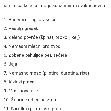
namirnica koje se mogu konzumirati svakodnevno:
Bademi i drugi oraščići
Pasulj i grašak
Zeleno povrće (špinat, brokoli, kelj)
Nemasni mlečni proizvodi
Zobene pahuljice bez šećera
Jaja
Nemasno meso (piletina, ćuretina, riba)
Kikiriki puter
Maslinovo ulje
Žitarice od celog zrna
Surutka i proteinski prah