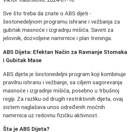
Sve što treba da znate o ABS dijeti -
šestonedeljnom programu ishrane i vežbanja za
gubitak masnoće i izgradnju mišića. Saveti za
jelovnik, dozvoljene namirnice i plan treninga.
ABS Dijeta: Efektan Način za Ravnanje Stomaka
i Gubitak Mase
ABS dijeta je šestonedeljni program koji kombinuje
pravilnu ishranu i vežbanje, sa ciljem sagorevanja
masnoće i izgradnje mišića, posebno u trbušnoj
regiji. Za razliku od drugih restriktivnih dijeta, ovaj
sistem naglašava unos određenih moćnih
namirnica uz redovnu fizičku aktivnost.
Šta je ABS Dijeta?