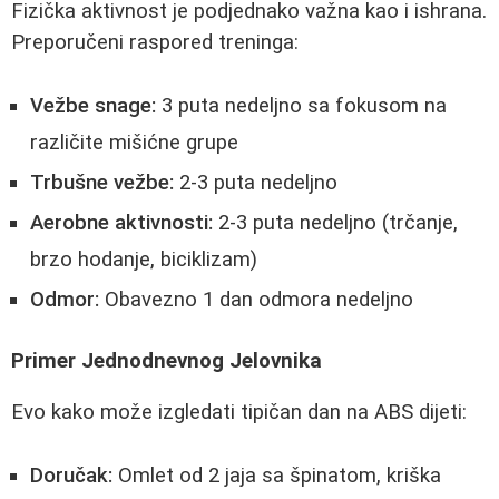
Fizička aktivnost je podjednako važna kao i ishrana.
Preporučeni raspored treninga:
Vežbe snage:
3 puta nedeljno sa fokusom na
različite mišićne grupe
Trbušne vežbe:
2-3 puta nedeljno
Aerobne aktivnosti:
2-3 puta nedeljno (trčanje,
brzo hodanje, biciklizam)
Odmor:
Obavezno 1 dan odmora nedeljno
Primer Jednodnevnog Jelovnika
Evo kako može izgledati tipičan dan na ABS dijeti:
Doručak:
Omlet od 2 jaja sa špinatom, kriška