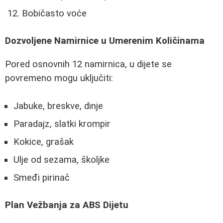
Bobičasto voće
Dozvoljene Namirnice u Umerenim Količinama
Pored osnovnih 12 namirnica, u dijete se
povremeno mogu uključiti:
Jabuke, breskve, dinje
Paradajz, slatki krompir
Kokice, grašak
Ulje od sezama, školjke
Smeđi pirinač
Plan Vežbanja za ABS Dijetu