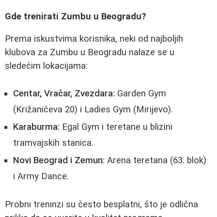
Gde trenirati Zumbu u Beogradu?
Prema iskustvima korisnika, neki od najboljih
klubova za Zumbu u Beogradu nalaze se u
sledećim lokacijama:
Centar, Vračar, Zvezdara:
Garden Gym
(Križanićeva 20) i Ladies Gym (Mirijevo).
Karaburma:
Egal Gym i teretane u blizini
tramvajskih stanica.
Novi Beograd i Zemun:
Arena teretana (63. blok)
i Army Dance.
Probni treninzi su često besplatni, što je odlična