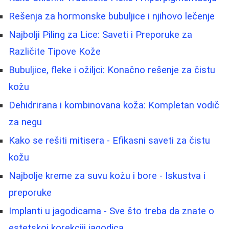
Rešenja za hormonske bubuljice i njihovo lečenje
Najbolji Piling za Lice: Saveti i Preporuke za
Različite Tipove Kože
Bubuljice, fleke i ožiljci: Konačno rešenje za čistu
kožu
Dehidrirana i kombinovana koža: Kompletan vodič
za negu
Kako se rešiti mitisera - Efikasni saveti za čistu
kožu
Najbolje kreme za suvu kožu i bore - Iskustva i
preporuke
Implanti u jagodicama - Sve što treba da znate o
estetskoj korekciji jagodica