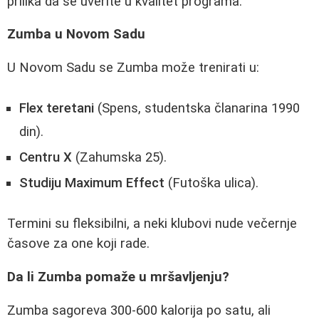
prilika da se uverite u kvalitet programa.
Zumba u Novom Sadu
U Novom Sadu se Zumba može trenirati u:
Flex teretani
(Spens, studentska članarina 1990
din).
Centru X
(Zahumska 25).
Studiju Maximum Effect
(Futoška ulica).
Termini su fleksibilni, a neki klubovi nude večernje
časove za one koji rade.
Da li Zumba pomaže u mršavljenju?
Zumba sagoreva 300-600 kalorija po satu, ali