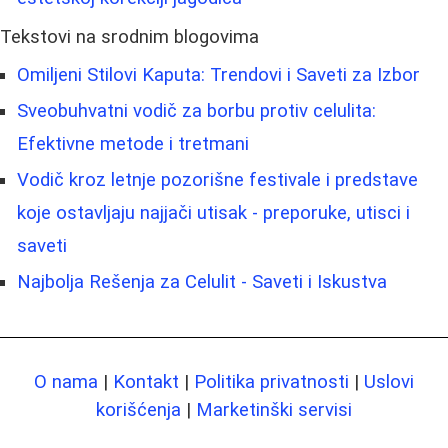
Tekstovi na srodnim blogovima
Omiljeni Stilovi Kaputa: Trendovi i Saveti za Izbor
Sveobuhvatni vodič za borbu protiv celulita:
Efektivne metode i tretmani
Vodič kroz letnje pozorišne festivale i predstave
koje ostavljaju najjači utisak - preporuke, utisci i
saveti
Najbolja Rešenja za Celulit - Saveti i Iskustva
O nama
|
Kontakt
|
Politika privatnosti
|
Uslovi
korišćenja
|
Marketinški servisi