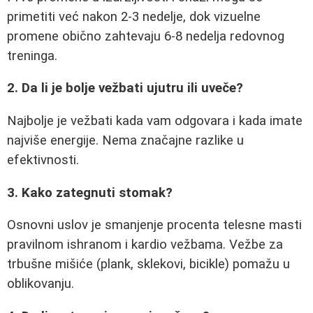
primetiti već nakon 2-3 nedelje, dok vizuelne
promene obično zahtevaju 6-8 nedelja redovnog
treninga.
2. Da li je bolje vežbati ujutru ili uveče?
Najbolje je vežbati kada vam odgovara i kada imate
najviše energije. Nema značajne razlike u
efektivnosti.
3. Kako zategnuti stomak?
Osnovni uslov je smanjenje procenta telesne masti
pravilnom ishranom i kardio vežbama. Vežbe za
trbušne mišiće (plank, sklekovi, bicikle) pomažu u
oblikovanju.