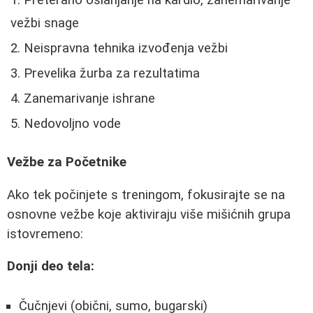
Preterano oslanjanje na kardio, zanemarivanje
vežbi snage
Neispravna tehnika izvođenja vežbi
Prevelika žurba za rezultatima
Zanemarivanje ishrane
Nedovoljno vode
Vežbe za Početnike
Ako tek počinjete s treningom, fokusirajte se na
osnovne vežbe koje aktiviraju više mišićnih grupa
istovremeno:
Donji deo tela:
Čučnjevi (obični, sumo, bugarski)