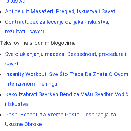
Iskustva
Anticelulit Masažeri: Pregled, Iskustva i Saveti
Contractubex za lečenje ožiljaka - iskustva,
rezultati i saveti
Tekstovi na srodnim blogovima
Sve o uklanjanju madeža: Bezbednost, procedure i
saveti
Insanity Workout: Sve Što Treba Da Znate O Ovom
Intenzivnom Treningu
Kako Izabrati Savršen Bend za Vašu Svadbu: Vodič
i Iskustva
Posni Recepti za Vreme Posta - Inspiracija za
Ukusne Obroke