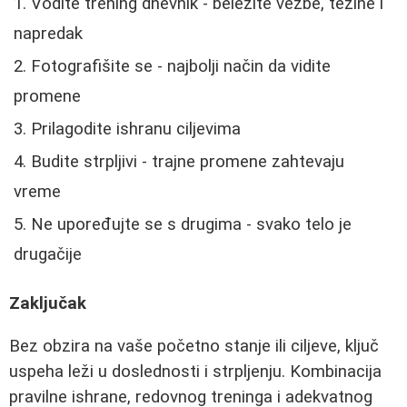
Vodite trening dnevnik - beležite vežbe, težine i
napredak
Fotografišite se - najbolji način da vidite
promene
Prilagodite ishranu ciljevima
Budite strpljivi - trajne promene zahtevaju
vreme
Ne upoređujte se s drugima - svako telo je
drugačije
Zaključak
Bez obzira na vaše početno stanje ili ciljeve, ključ
uspeha leži u doslednosti i strpljenju. Kombinacija
pravilne ishrane, redovnog treninga i adekvatnog