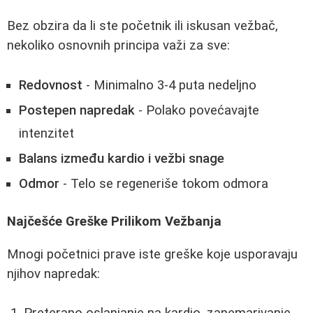
Bez obzira da li ste početnik ili iskusan vežbač,
nekoliko osnovnih principa važi za sve:
Redovnost
- Minimalno 3-4 puta nedeljno
Postepen napredak
- Polako povećavajte
intenzitet
Balans između kardio i vežbi snage
Odmor
- Telo se regeneriše tokom odmora
Najčešće Greške Prilikom Vežbanja
Mnogi početnici prave iste greške koje usporavaju
njihov napredak: