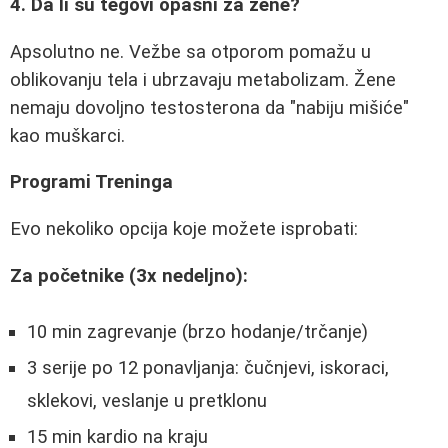
4. Da li su tegovi opasni za žene?
Apsolutno ne. Vežbe sa otporom pomažu u
oblikovanju tela i ubrzavaju metabolizam. Žene
nemaju dovoljno testosterona da "nabiju mišiće"
kao muškarci.
Programi Treninga
Evo nekoliko opcija koje možete isprobati:
Za početnike (3x nedeljno):
10 min zagrevanje (brzo hodanje/trčanje)
3 serije po 12 ponavljanja: čučnjevi, iskoraci,
sklekovi, veslanje u pretklonu
15 min kardio na kraju