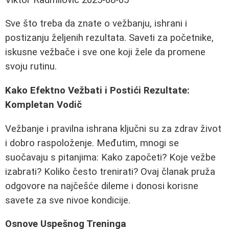
Sve što treba da znate o vežbanju, ishrani i
postizanju željenih rezultata. Saveti za početnike,
iskusne vežbače i sve one koji žele da promene
svoju rutinu.
Kako Efektno Vežbati i Postići Rezultate:
Kompletan Vodič
Vežbanje i pravilna ishrana ključni su za zdrav život
i dobro raspoloženje. Međutim, mnogi se
suočavaju s pitanjima: Kako započeti? Koje vežbe
izabrati? Koliko često trenirati? Ovaj članak pruža
odgovore na najčešće dileme i donosi korisne
savete za sve nivoe kondicije.
Osnove Uspešnog Treninga