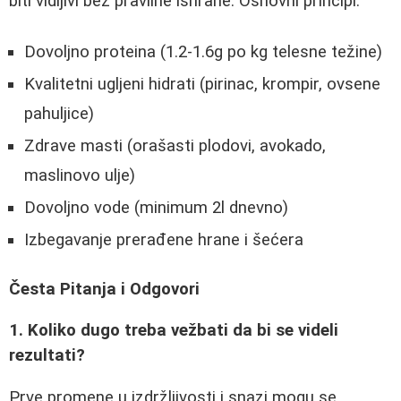
biti vidljivi bez pravilne ishrane. Osnovni principi:
Dovoljno proteina (1.2-1.6g po kg telesne težine)
Kvalitetni ugljeni hidrati (pirinac, krompir, ovsene
pahuljice)
Zdrave masti (orašasti plodovi, avokado,
maslinovo ulje)
Dovoljno vode (minimum 2l dnevno)
Izbegavanje prerađene hrane i šećera
Česta Pitanja i Odgovori
1. Koliko dugo treba vežbati da bi se videli
rezultati?
Prve promene u izdržljivosti i snazi mogu se