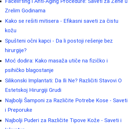
Facelifting i Anti-Aging Procedure: Saveti za Žene u
Zrelim Godinama
Kako se rešiti mitisera - Efikasni saveti za čistu
kožu
Spušteni očni kapci - Da li postoji rešenje bez
hirurgije?
Moć dodira: Kako masaža utiče na fizičko i
psihičko blagostanje
Silikonski Implantati: Da Ili Ne? Različiti Stavovi O
Estetskoj Hirurgiji Grudi
Najbolji Šamponi za Različite Potrebe Kose - Saveti
i Preporuke
Najbolji Puderi za Različite Tipove Kože - Saveti i