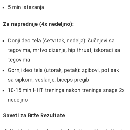
5 min istezanja
Za naprednije (4x nedeljno):
Donji deo tela (četvrtak, nedelja): čučnjevi sa
tegovima, mrtvo dizanje, hip thrust, iskoraci sa
tegovima
Gornji deo tela (utorak, petak): zgibovi, potisak
sa sipkom, veslanje, biceps pregib
10-15 min HIIT treninga nakon treninga snage 2x
nedeljno
Saveti za Brže Rezultate