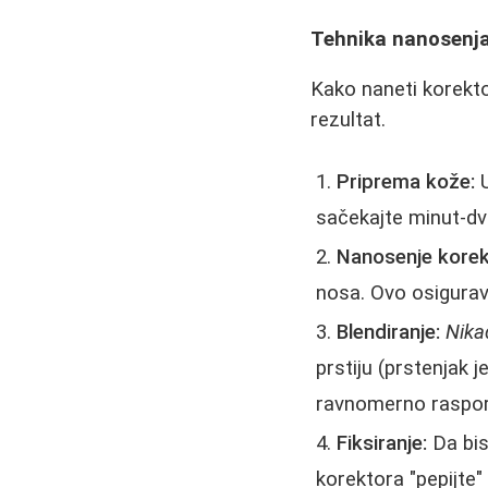
Tehnika nanosenja
Kako naneti korekto
rezultat.
Priprema kože:
U
sačekajte minut-dva
Nanosenje korek
nosa. Ovo osigurav
Blendiranje:
Nika
prstiju (prstenjak j
ravnomerno raspore
Fiksiranje:
Da bist
korektora "pepijte