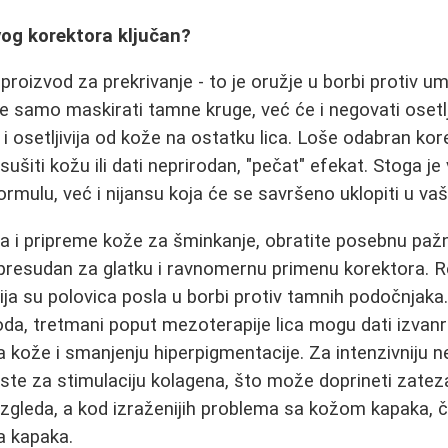
vog korektora ključan?
proizvod za prekrivanje - to je oružje u borbi protiv u
 samo maskirati tamne kruge, već će i negovati osetlj
a i osetljivija od kože na ostatku lica. Loše odabran k
isušiti kožu ili dati neprirodan, "pečat" efekat. Stoga je
rmulu, već i nijansu koja će se savršeno uklopiti u vaš
ica i pripreme kože za šminkanje, obratite posebnu paž
e presudan za glatku i ravnomernu primenu korektora. 
acija su polovica posla u borbi protiv tamnih podočnjak
da, tretmani poput mezoterapije lica mogu dati izvanr
a kože i smanjenju hiperpigmentacije. Za intenzivniju n
iste za stimulaciju kolagena, što može doprineti zatez
izgleda, a kod izraženijih problema sa kožom kapaka, 
a kapaka.