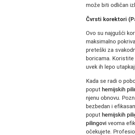
može biti odličan izb
Čvrsti korektori (P
Ovo su najgušći kore
maksimalno pokrivan
preteški za svakodne
boricama. Koristit
uvek ih lepo utapkaj
Kada se radi o pobo
poput
hemijskih pil
njenu obnovu. Pozn
bezbedan i efikasan
poput
hemijskih pil
pilingovi
veoma efika
očekujete. Profesio