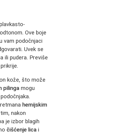
 plavkasto-
odtonom. Ove boje
 su vam podočnjaci
govarati. Uvek se
 ili pudera. Previše
rikrije.
 ton kože, što može
h pilinga
mogu
 podočnjaka.
 tretmana
hemijskim
utim, nakon
 pa je izbor blagih
vno
čišćenje lica
i