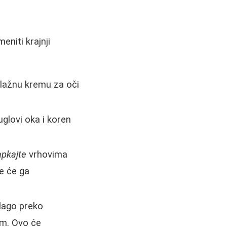
niti krajnji
 vlažnu kremu za oči
uglovi oka i koren
apkajte
vrhovima
je će ga
blago preko
om. Ovo će