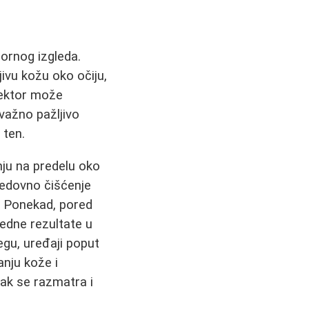
mornog izgleda.
ivu kožu oko očiju,
orektor može
 važno pažljivo
 ten.
nju na predelu oko
Redovno čišćenje
a. Ponekad, pored
edne rezultate u
egu, uređaji poput
anju kože i
čak se razmatra i