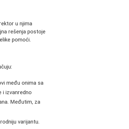
rektor u njima
jna rešenja postoje
elike pomoći.
učuju:
tovi među onima sa
 i izvanredno
dana. Međutim, za
rodniju varijantu.