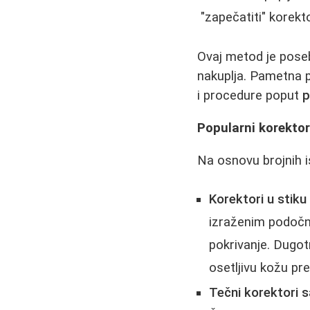
"zapečatiti" korekt
Ovaj metod je poseb
nakuplja. Pametna p
i procedure poput
p
Popularni korektor
Na osnovu brojnih i
Korektori u stik
izraženim podočn
pokrivanje. Dugot
osetljivu kožu pre
Tečni korektori 