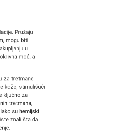
lacije. Pružaju
m, mogu biti
akupljanju u
okrivna moć, a
ju za tretmane
ve kože, stimulišući
e ključno za
vnih tretmana,
. Iako su
hemijski
ste znali šta da
enje.