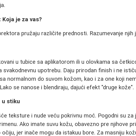
ja.
 Koja je za vas?
rektora pružaju različite prednosti. Razumevanje njih j
kovani u tubice sa aplikatorom ili u olovkama sa četki
 za svakodnevnu upotrebu. Daju prirodan finish i ne istič
 sa normalnom do suvom kožom, kao i za one koji ne
ako se nanose i blendiraju, dajući efekt "druge kože".
 u stiku
šće teksture i nude veću pokrivnu moć. Pogodni su za j
primenu. Ako imate suvu kožu, obavezno pre njihove p
ko očiju, jer inače mogu da istakuu bore. Za masniju ko