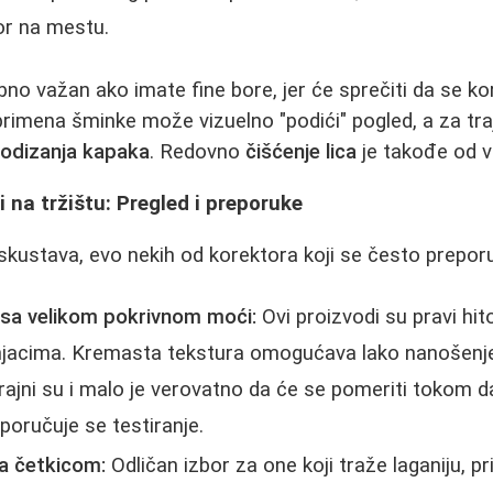
or na mestu.
no važan ako imate fine bore, jer će sprečiti da se ko
rimena šminke može vizuelno "podići" pogled, a za tra
odizanja kapaka
. Redovno
čišćenje lica
je takođe od v
i na tržištu: Pregled i preporuke
skustava, evo nekih od korektora koji se često prepor
u sa velikom pokrivnom moći:
Ovi proizvodi su pravi hi
jacima. Kremasta tekstura omogućava lako nanošenje
rajni su i malo je verovatno da će se pomeriti tokom 
poručuje se testiranje.
sa četkicom:
Odličan izbor za one koji traže laganiju, pri