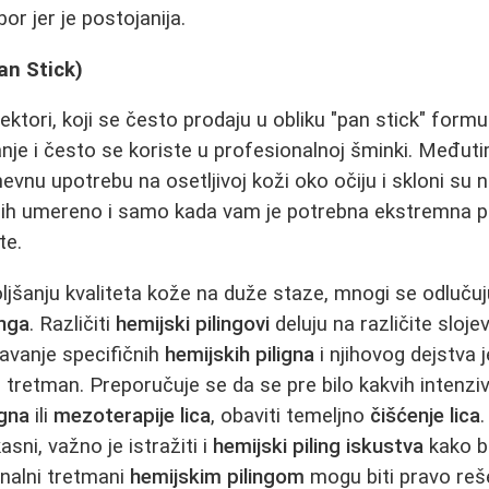
or jer je postojanija.
an Stick)
ktori, koji se često prodaju u obliku "pan stick" formu
je i često se koriste u profesionalnoj šminki. Međuti
vnu upotrebu na osetljivoj koži oko očiju i skloni su n
e ih umereno i samo kada vam je potrebna ekstremna p
te.
ljšanju kvaliteta kože na duže staze, mnogi se odluču
inga
. Različiti
hemijski pilingovi
deluju na različite sloje
avanje specifičnih
hemijskih piligna
i njihovog dejstva j
 tretman. Preporučuje se da se pre bilo kakvih intenzi
igna
ili
mezoterapije lica
, obaviti temeljno
čišćenje lica
sni, važno je istražiti i
hemijski piling iskustva
kako bi
nalni tretmani
hemijskim pilingom
mogu biti pravo reš