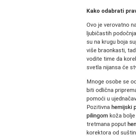
Kako odabrati pra
Ovo je verovatno naj
ljubičastih podočnj
su na krugu boja su
više braonkasti, ta
vodite time da kor
svetla nijansa će st
Mnoge osobe se od
biti odlična pripre
pomoći u ujednačava
Pozitivna
hemijski p
pilingom
koža bolje
tretmana poput
hem
korektora od suštin