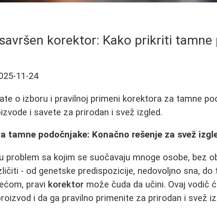
savršen korektor: Kako prikriti tamn
025-11-24
ate o izboru i pravilnoj primeni korektora za tamne pod
oizvode i savete za prirodan i svež izgled.
za tamne podočnjake: Konačno rešenje za svež izgl
u problem sa kojim se suočavaju mnoge osobe, bez ob
ličiti - od genetske predispozicije, nedovoljno sna, do 
rećom, pravi
korektor
može čuda da učini. Ovaj vodič 
oizvod i da ga pravilno primenite za prirodan i svež izg