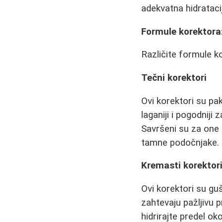
adekvatna hidrataci
Formule korektora:
Različite formule ko
Tečni korektori
Ovi korektori su pa
laganiji i pogodniji
Savršeni su za one
tamne podočnjake. L
Kremasti korektori
Ovi korektori su gu
zahtevaju pažljivu 
hidrirajte predel o