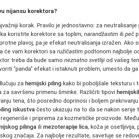
vu nijansu korektora?
važniji korak. Pravilo je jednostavno: za neutralisanje
aka koristite korektore sa toplim,
narandžastim
ili
peč
p
protne plavoj, pa je efekat neutralisanja izražen. Ako
da će vam korektori sa
ružičastim
podtonom najbolje od
ektor treba da bude samo
neznatno svetliji
od vašeg tena
voriti "panda" efekat i istaknuti problem, umesto da ga p
lučuju za
hemijski piling
kako bi poboljšale teksturu i
ma za savršenu primenu šminke. Različiti tipovi
hemijski
nju tena, što posredno doprinosi i boljem prekrivanju
iling iskustva
često ukazuju na to da se nakon serije
 regeneriše i priprema za kozmetičke proizvode. Međ
ijskog pilinga
ili
mezoterapije lica
, koža je osetljivija,
skog značaja. Za najbolje rezultate, savetuje se redo