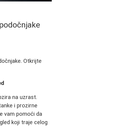
e podočnjake
očnjake. Otkrijte
ed
zira na uzrast.
tanke i prozirne
će vam pomoći da
led koji traje celog