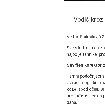
Vodič kroz 
Viktor Radmilović
2
Sve što treba da zn
najbolje tehnike, pr
Savršen korektor 
Tamni podočnjaci s
Uzroci mogu biti raz
kože ispod očiju. S
pronađete idealan pr
dana.