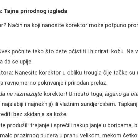
: Tajna prirodnog izgleda
r? Način na koji nanosite korektor može potpuno prome
vek počnite tako što ćete očistiti i hidrirati kožu. Na
 da se upije.
tora:
Nanesite korektor u obliku trougla čije tačke su 
a ravnomerno pokrivanje i prirodan prelaz.
da ne razmazujte
korektor! Umesto toga,
lagano ga ut
e najslabiji i najnežniji) ili vlažnim sundjerčićem. Tapkan
diti bez skidanja sa kože.
e produžili trajanje i sprečili nakupljanje u boricama, 
" malo prozirnog pudera u prahu velikom, mekom četk