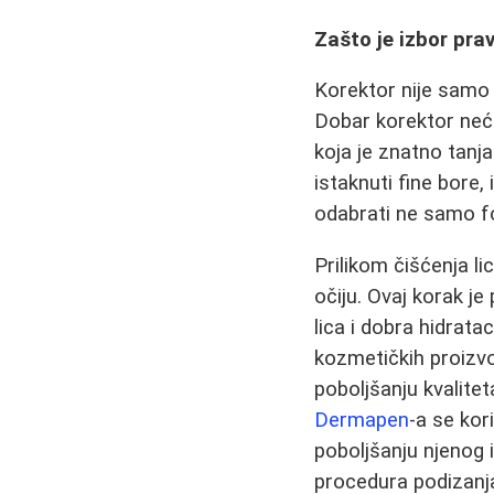
Zašto je izbor pra
Korektor nije samo 
Dobar korektor neće
koja je znatno tanj
istaknuti fine bore, 
odabrati ne samo fo
Prilikom čišćenja l
očiju. Ovaj korak j
lica i dobra hidrat
kozmetičkih proizvo
poboljšanju kvalitet
Dermapen
-a se kor
poboljšanju njenog 
procedura podizanj