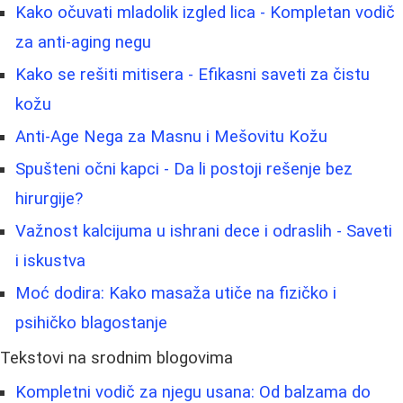
Kako očuvati mladolik izgled lica - Kompletan vodič
za anti-aging negu
Kako se rešiti mitisera - Efikasni saveti za čistu
kožu
Anti-Age Nega za Masnu i Mešovitu Kožu
Spušteni očni kapci - Da li postoji rešenje bez
hirurgije?
Važnost kalcijuma u ishrani dece i odraslih - Saveti
i iskustva
Moć dodira: Kako masaža utiče na fizičko i
psihičko blagostanje
Tekstovi na srodnim blogovima
Kompletni vodič za njegu usana: Od balzama do