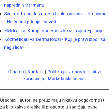
naprednih tretmana
Sve što treba da znate o hijaluronskim tretmanima
- Najčešća pitanja i saveti
Elektroliza: Kompletan Vodič kroz Trajnu Epilaciju
Kozmetičari vs Dermatolozi - Koji je pravi izbor za
negu lica?
O nama
|
Kontakt
|
Politika privatnosti
|
Uslovi
korišćenja
|
Marketinški servisi
Urednici i autori ne preuzimaju nikakvu odgovornost
za bilo kakve greške ili propuste u sadržaju ovog