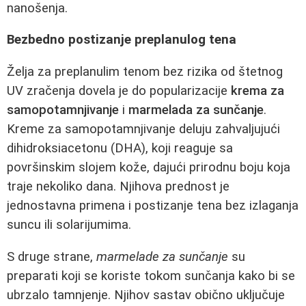
nanošenja.
Bezbedno postizanje preplanulog tena
Želja za preplanulim tenom bez rizika od štetnog
UV zračenja dovela je do popularizacije
krema za
samopotamnjivanje
i
marmelada za sunčanje
.
Kreme za samopotamnjivanje deluju zahvaljujući
dihidroksiacetonu (DHA), koji reaguje sa
površinskim slojem kože, dajući prirodnu boju koja
traje nekoliko dana. Njihova prednost je
jednostavna primena i postizanje tena bez izlaganja
suncu ili solarijumima.
S druge strane,
marmelade za sunčanje
su
preparati koji se koriste tokom sunčanja kako bi se
ubrzalo tamnjenje. Njihov sastav obično uključuje