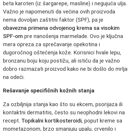
beta karoten (iz šargarepe, masline) i negujuća ulja.
Važno je napomenuti da većina ovih proizvoda
nema dovoljan zaštitni faktor (SPF), pa je
obavezna primena odvojenog krema sa visokim
SPF-om
pre nanošenja marmelade. Ovo je ključna
mera opreza za sprečavanje opekotina i
dugoročnog oštećenja kože. Korisnici hvale lepu,
bronzanu boju koju postižu, ali ističu da je važno
dobro razmazati proizvod kako ne bi došlo do mrlja
na odeći.
Rešavanje specifičnih kožnih stanja
Za ozbiljnija stanja kao što su ekcem, psorijaza ili
kontaktni dermatitis, često su neophodni lekovi na
recept.
Topikalni kortikosteroidi
, poput kreme sa
mometazonom, brzo smanjuju upalu, crvenilo i