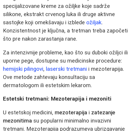
specijalizovane kreme za ožiljke koje sadrže
silikone, ekstrakt crvenog luka ili druge aktivne
sastojke koji omekšavaju i izblede
ožiljak
.
Konzistentnost je ključna, a tretman treba započeti
što pre nakon zarastanja rane.
Za intenzivnije probleme, kao što su duboki ožiljci ili
uporne pege, dostupne su medicinske procedure:
hemijski pilingovi
,
laserski tretmani
i mezoterapija.
Ove metode zahtevaju konsultaciju sa
dermatologom ili estetskim lekarom.
Estetski tretmani: Mezoterapija i mezoniti
U estetskoj medicini,
mezoterapija
i
zatezanje
mezonitima
su popularni minimalno invazivni
tretmani. Mezoterapija podrazumeva ubrizgavanje