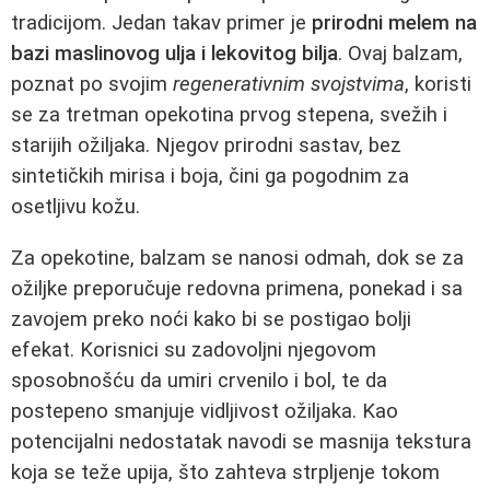
tradicijom. Jedan takav primer je
prirodni melem na
bazi maslinovog ulja i lekovitog bilja
. Ovaj balzam,
poznat po svojim
regenerativnim svojstvima
, koristi
se za tretman opekotina prvog stepena, svežih i
starijih ožiljaka. Njegov prirodni sastav, bez
sintetičkih mirisa i boja, čini ga pogodnim za
osetljivu kožu.
Za opekotine, balzam se nanosi odmah, dok se za
ožiljke preporučuje redovna primena, ponekad i sa
zavojem preko noći kako bi se postigao bolji
efekat. Korisnici su zadovoljni njegovom
sposobnošću da umiri crvenilo i bol, te da
postepeno smanjuje vidljivost ožiljaka. Kao
potencijalni nedostatak navodi se masnija tekstura
koja se teže upija, što zahteva strpljenje tokom