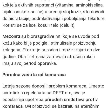
koktela aktivnih supstanci (vitamina, aminokiselina,
hijaluronske kiseline) u srednji sloj kože, što dovodi
do hidratacije, podmlađivanja i poboljšanja teksture.
Koristi se za lice, kosu i telo (celulit).
Mezoniti
su biorazgradive niti koje se uvode pod
kožu kako bi je podigle i stimulisale proizvodnju
kolagena. Efekat je prirodan i može trajati do dve
godine. Oba tretmana zahtevaju stručnu ruku i
imaju svoj period oporavka.
Prirodna zaštita od komaraca
Letnja sezona donosi i problem komaraca. Umesto
sintetičkih repelenata sa DEET-om, sve je
popularnija upotreba
prirodnih sredstava protiv
komaraca
. Ovi proizvodi se baziraju na eteričnim