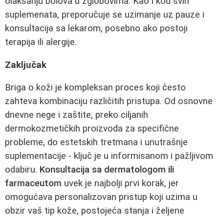
olakšanju bolova u zglobovima. Kao i kod svih
suplemenata, preporučuje se uzimanje uz pauze i
konsultacija sa lekarom, posebno ako postoji
terapija ili alergije.
Zaključak
Briga o koži je kompleksan proces koji često
zahteva kombinaciju različitih pristupa. Od osnovne
dnevne nege i zaštite, preko ciljanih
dermokozmetičkih proizvoda za specifične
probleme, do estetskih tretmana i unutrašnje
suplementacije - ključ je u informisanom i pažljivom
odabiru.
Konsultacija sa dermatologom ili
farmaceutom
uvek je najbolji prvi korak, jer
omogućava personalizovan pristup koji uzima u
obzir vaš tip kože, postojeća stanja i željene