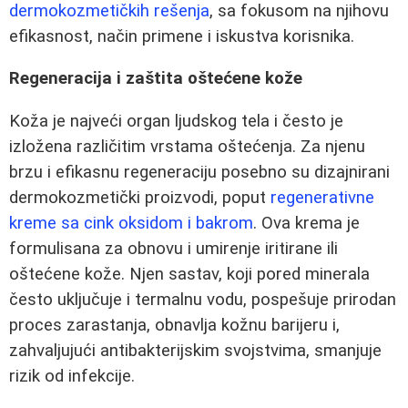
dermokozmetičkih rešenja
, sa fokusom na njihovu
efikasnost, način primene i iskustva korisnika.
Regeneracija i zaštita oštećene kože
Koža je najveći organ ljudskog tela i često je
izložena različitim vrstama oštećenja. Za njenu
brzu i efikasnu regeneraciju posebno su dizajnirani
dermokozmetički proizvodi, poput
regenerativne
kreme sa cink oksidom i bakrom
. Ova krema je
formulisana za obnovu i umirenje iritirane ili
oštećene kože. Njen sastav, koji pored minerala
često uključuje i termalnu vodu, pospešuje prirodan
proces zarastanja, obnavlja kožnu barijeru i,
zahvaljujući antibakterijskim svojstvima, smanjuje
rizik od infekcije.