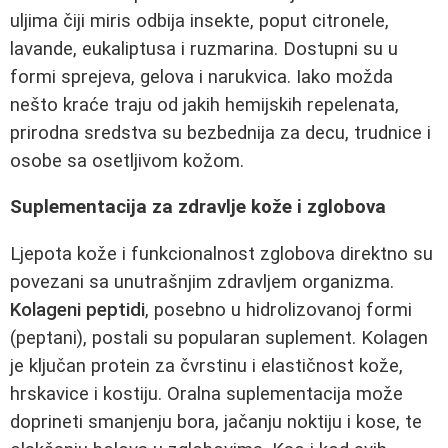
uljima čiji miris odbija insekte, poput citronele,
lavande, eukaliptusa i ruzmarina. Dostupni su u
formi sprejeva, gelova i narukvica. Iako možda
nešto kraće traju od jakih hemijskih repelenata,
prirodna sredstva su bezbednija za decu, trudnice i
osobe sa osetljivom kožom.
Suplementacija za zdravlje kože i zglobova
Ljepota kože i funkcionalnost zglobova direktno su
povezani sa unutrašnjim zdravljem organizma.
Kolageni peptidi
, posebno u hidrolizovanoj formi
(peptani), postali su popularan suplement. Kolagen
je ključan protein za čvrstinu i elastičnost kože,
hrskavice i kostiju. Oralna suplementacija može
doprineti smanjenju bora, jačanju noktiju i kose, te