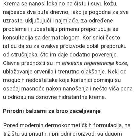
Krema se nanosi lokalno na čistu i suvu kožu,
najčešće dva puta dnevno. Iako je pogodna za sve
uzraste, uključujući i najmlađe, za određene
probleme ili učestaliju primenu preporučuje se
konsultacija sa dermatologom. Korisnici često
ističu da su za ovakve proizvode dobili preporuku
od stručnjaka, što im daje dodatno poverenje.
Glavne prednosti su im
efikasna regeneracija kože
,
ublažavanje crvenila i trenutno olakšanje. Neki od
mogućih nedostataka koje korisnici pominju su
osećaj masnoće nakon nanošenja i nešto viša cena
u odnosu na osnovne hidratantne kreme.
Prirodni balzami za brzo zaceljivanje
Pored modernih dermokozmetičkih formulacija, na
tržištu su prisutni i prirodni proizvodi sa dugom