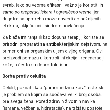
svrab. Iako su veoma efikasni, važno je koristiti ih
samo po preporuci lekara i ograničeno vreme
, jer
dugotrajna upotreba može dovesti do neželjenih
efekata, uključujući i sindrom povlačenja.
Za blaža iritiranja ili kao dopuna terapiji, koriste se
prirodni preparati sa antibakterijskim dejstvom
, na
primer oni sa organskim uljem divljeg origana. Ovi
proizvodi pomažu u kontroli infekcija i regeneraciji
kože, a često su dobro tolerisani.
Borba protiv celulita
Celulit, poznat i kao "pomorandžina kora", estetski
je problem sa kojim se suočava veliki broj osoba,
pre svega žena. Pored zdravih životnih navika
(ishrana, vežbanje, hidratacija), na tržištu postoje