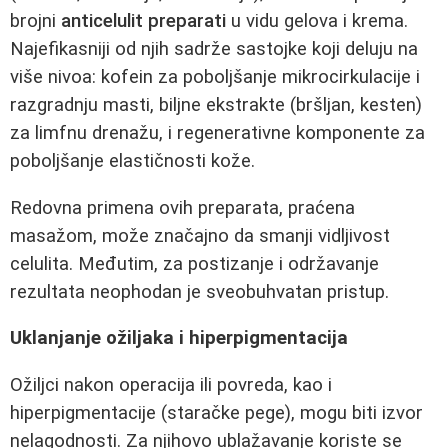
brojni
anticelulit preparati
u vidu gelova i krema.
Najefikasniji od njih sadrže sastojke koji deluju na
više nivoa: kofein za poboljšanje mikrocirkulacije i
razgradnju masti, biljne ekstrakte (bršljan, kesten)
za limfnu drenažu, i regenerativne komponente za
poboljšanje elastičnosti kože.
Redovna primena ovih preparata, praćena
masažom, može značajno da smanji vidljivost
celulita. Međutim, za postizanje i održavanje
rezultata neophodan je sveobuhvatan pristup.
Uklanjanje ožiljaka i hiperpigmentacija
Ožiljci nakon operacija ili povreda, kao i
hiperpigmentacije (staračke pege), mogu biti izvor
nelagodnosti. Za njihovo ublažavanje koriste se