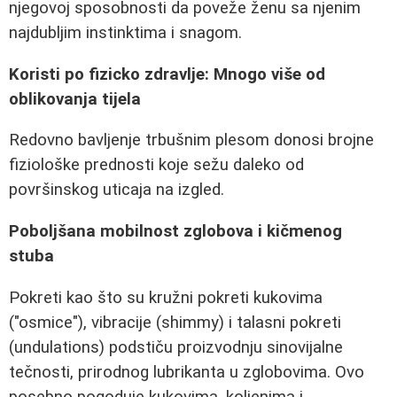
njegovoj sposobnosti da poveže ženu sa njenim
najdubljim instinktima i snagom.
Koristi po fizicko zdravlje: Mnogo više od
oblikovanja tijela
Redovno bavljenje trbušnim plesom donosi brojne
fiziološke prednosti koje sežu daleko od
površinskog uticaja na izgled.
Poboljšana mobilnost zglobova i kičmenog
stuba
Pokreti kao što su kružni pokreti kukovima
("osmice"), vibracije (shimmy) i talasni pokreti
(undulations) podstiču proizvodnju sinovijalne
tečnosti, prirodnog lubrikanta u zglobovima. Ovo
posebno pogoduje kukovima, koljenima i