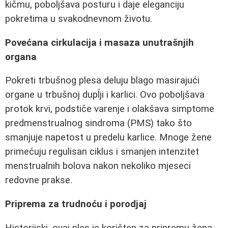
kičmu, poboljšava posturu i daje eleganciju
pokretima u svakodnevnom životu.
Povećana cirkulacija i masaza unutrašnjih
organa
Pokreti trbušnog plesa deluju blago masirajući
organe u trbušnoj dupĺji i karlici. Ovo poboljšava
protok krvi, podstiče varenje i olakšava simptome
predmenstrualnog sindroma (PMS) tako što
smanjuje napetost u predelu karlice. Mnoge žene
primećuju regulisan ciklus i smanjen intenzitet
menstrualnih bolova nakon nekoliko mjeseci
redovne prakse.
Priprema za trudnoću i porodjaj
Historijski, ovaj ples je korišten za pripremu žena