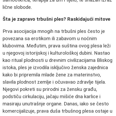
lične slobode.
Šta je zapravo trbušni ples? Raskidajući mitove
Prva asocijacija mnogih na trbušni ples često je
povezana sa erotikom ili zabavom u noćnim
klubovima. Međutim, prava suština ovog plesa leži
u njegovoj istorijskoj i kulturološkoj dubini. Nastao
kao ritual plodnosti u drevnim civilizacijama Bliskog
istoka, ples je izvodila isključivo ženska zajednica
kako bi pripremila mlade žene za materinstvo,
slavila plodnost zemlje i očuvavao zdravlje tijela.
Njegovi pokreti su prirodni za žensku građu,
podstiču cirkulaciju, jačaju mišiće dna karlice i
masiraju unutrašnje organe. Danas, iako se često
komercijalizuje, prava duša trbušnog plesa ostaje u