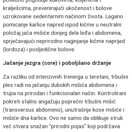
kralješcima, prevenirajući ukočenost i bolove
uzrokovane sedentarnim načinom života. Lagano
pomicanje karlice napred ispod kičme u neutralni
položaj jača mišiće donjeg dela leđa i abdomena,
sprječavajući neprirodno naginjanje kičme naprijed
(lordoza) i posljedične bolove.
Jačanje jezgra (core) i poboljšano držanje
Za razliku od intenzivnih treninga u teretani, trbušni
ples radi na jačanju dubokih mišića abdomena i
trupa na prirodan i funkcionalan način. Kontrolirani
pokreti stalno angažuju poprečni trbušni mišić
(transversus abdominis), unutrašnje kose mišiće i
mišiće dna karlice. Ovo ne samo da oblikuje struk
već stvara snažan "prirodni pojas" koji podržava