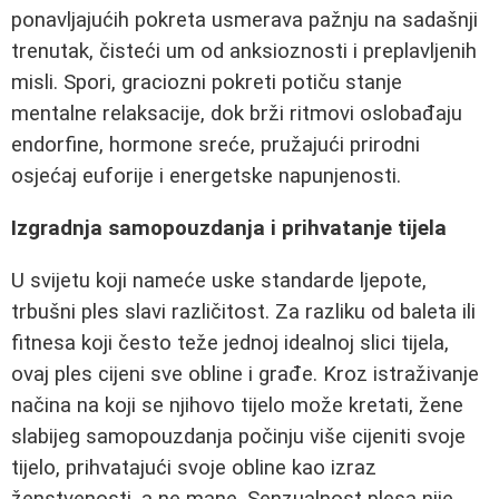
ponavljajućih pokreta usmerava pažnju na sadašnji
trenutak, čisteći um od anksioznosti i preplavljenih
misli. Spori, graciozni pokreti potiču stanje
mentalne relaksacije, dok brži ritmovi oslobađaju
endorfine, hormone sreće, pružajući prirodni
osjećaj euforije i energetske napunjenosti.
Izgradnja samopouzdanja i prihvatanje tijela
U svijetu koji nameće uske standarde ljepote,
trbušni ples slavi različitost. Za razliku od baleta ili
fitnesa koji često teže jednoj idealnoj slici tijela,
ovaj ples cijeni sve obline i građe. Kroz istraživanje
načina na koji se njihovo tijelo može kretati, žene
slabijeg samopouzdanja počinju više cijeniti svoje
tijelo, prihvatajući svoje obline kao izraz
ženstvenosti, a ne mane. Senzualnost plesa nije