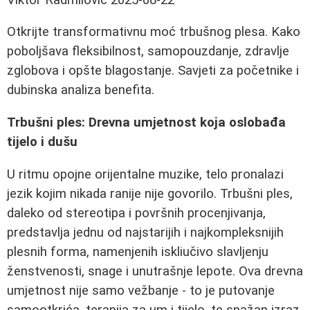
Otkrijte transformativnu moć trbušnog plesa. Kako
poboljšava fleksibilnost, samopouzdanje, zdravlje
zglobova i opšte blagostanje. Savjeti za početnike i
dubinska analiza benefita.
Trbušni ples: Drevna umjetnost koja oslobađa
tijelo i dušu
U ritmu opojne orijentalne muzike, telo pronalazi
jezik kojim nikada ranije nije govorilo. Trbušni ples,
daleko od stereotipa i površnih procenjivanja,
predstavlja jednu od najstarijih i najkompleksnijih
plesnih forma, namenjenih iskliučivo slavljenju
ženstvenosti, snage i unutrašnje lepote. Ova drevna
umjetnost nije samo vežbanje - to je putovanje
samootkrića, terapija za um i tijelo, te snažan izraz