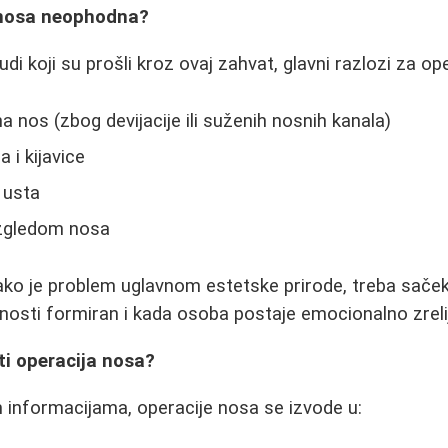
 nosa neophodna?
di koji su prošli kroz ovaj zahvat, glavni razlozi za op
a nos (zbog devijacije ili suženih nosnih kanala)
 i kijavice
 usta
izgledom nosa
ko je problem uglavnom estetske prirode, treba saček
nosti formiran i kada osoba postaje emocionalno zreli
ti operacija nosa?
 informacijama, operacije nosa se izvode u: