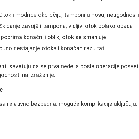
tok i modrice oko očiju, tamponi u nosu, neugodnosti 
Skidanje zavojâ i tampona, vidljivi otok polako opada
poprima konačniji oblik, otok se smanjuje
uno nestajanje otoka i konačan rezultat
nti savetuju da se prva nedelja posle operacije posveti
odnosti najizraženije.
je
osa relativno bezbedna, moguće komplikacije uključuju: