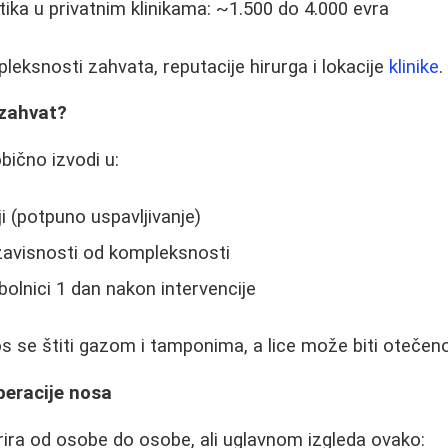
tika u privatnim klinikama: ~1.500 do 4.000 evra
leksnosti zahvata, reputacije hirurga i lokacije
klinike
.
 zahvat?
bično izvodi u:
i (potpuno uspavljivanje)
 zavisnosti od kompleksnosti
bolnici 1 dan nakon intervencije
s se štiti gazom i tamponima, a lice može biti otečeno
eracije nosa
ira od osobe do osobe, ali uglavnom izgleda ovako: