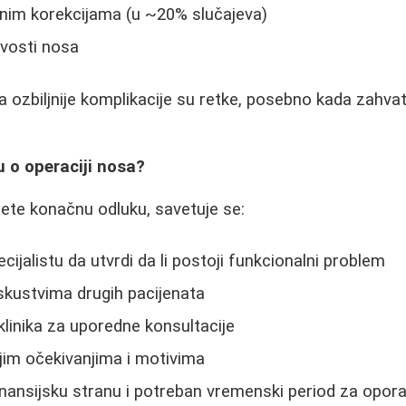
nim korekcijama (u ~20% slučajeva)
ivosti nosa
da ozbiljnije komplikacije su retke, posebno kada zahvat
 o operaciji nosa?
ete konačnu odluku, savetuje se:
ijalistu da utvrdi da li postoji funkcionalni problem
iskustvima drugih pacijenata
klinika za uporedne konsultacije
jim očekivanjima i motivima
inansijsku stranu i potreban vremenski period za opor