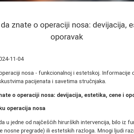
da znate o operaciji nosa: devijacija, e
oporavak
024-11-04
eraciji nosa - funkcionalnoj i estetskoj. Informacije o
iskustvima pacijenata i savetima stručnjaka.
ate o operaciji nosa: devijacija, estetika, cene i o
ku operacija nosa
a u jedne od najčešćih hirurških intervencija, bilo iz f
ije nosne pregrade) ili estetskih razloga. Mnogi ljudi r