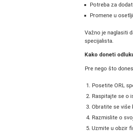
Potreba za dodat
Promene u osetlj
Važno je naglasiti 
specijalista.
Kako doneti odluku
Pre nego što dones
Posetite ORL spec
Raspitajte se o 
Obratite se više 
Razmislite o svo
Uzmite u obzir f