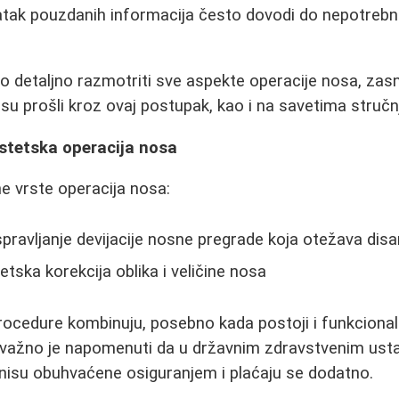
atak pouzdanih informacija često dovodi do nepotrebni
 detaljno razmotriti sve aspekte operacije nosa, zas
i su prošli kroz ovaj postupak, kao i na savetima stručn
estetska operacija nosa
e vrste operacija nosa:
spravljanje devijacije nosne pregrade koja otežava disa
etska korekcija oblika i veličine nosa
ocedure kombinuju, posebno kada postoji i funkcionaln
važno je napomenuti da u državnim zdravstvenim us
 nisu obuhvaćene osiguranjem i plaćaju se dodatno.