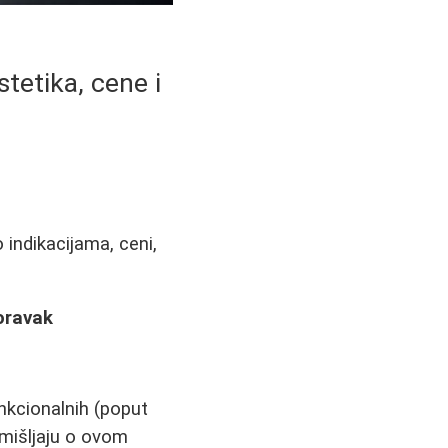
stetika, cene i
 indikacijama, ceni,
poravak
unkcionalnih (poput
azmišljaju o ovom