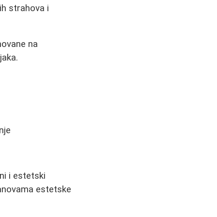
h strahova i
novane na
jaka.
nje
i i estetski
tanovama estetske