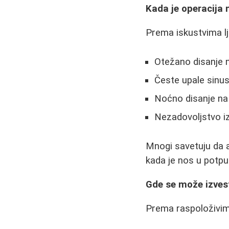
Kada je operacija
Prema iskustvima lju
Otežano disanje n
Česte upale sinusa
Noćno disanje na
Nezadovoljstvo 
Mnogi savetuju da a
kada je nos u potpu
Gde se može izves
Prema raspoloživim