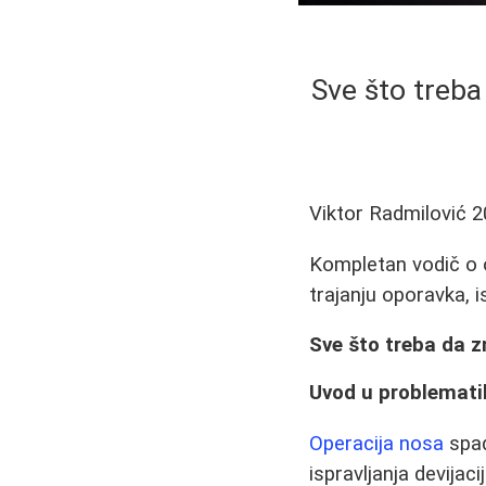
Sve što treba 
Viktor Radmilović
2
Kompletan vodič o op
trajanju oporavka, 
Sve što treba da zn
Uvod u problemati
Operacija nosa
spad
ispravljanja devijac