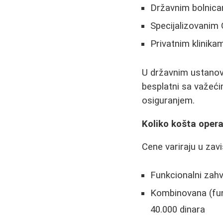
Državnim bolnica
Specijalizovanim
Privatnim klinikam
U državnim ustanova
besplatni sa važeć
osiguranjem.
Koliko košta opera
Cene variraju u zav
Funkcionalni zah
Kombinovana (fun
40.000 dinara