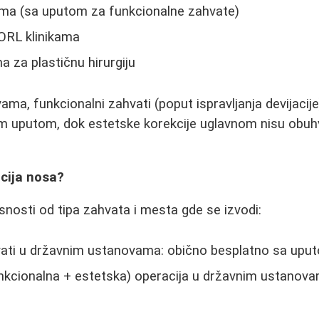
ma (sa uputom za funkcionalne zahvate)
 ORL klinikama
a za plastičnu hirurgiju
ma, funkcionalni zahvati (poput ispravljanja devijacij
im uputom, dok estetske korekcije uglavnom nisu obu
cija nosa?
isnosti od tipa zahvata i mesta gde se izvodi:
vati u državnim ustanovama: obično besplatno sa upu
kcionalna + estetska) operacija u državnim ustanova