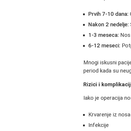
Prvih 7-10 dana:
O
Nakon 2 nedelje:
1-3 meseca:
Nos 
6-12 meseci:
Potp
Mnogi iskusni pacije
period kada su neug
Rizici i komplikaci
Iako je operacija n
Krvarenje iz nosa
Infekcije