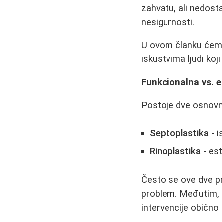
zahvatu, ali nedost
nesigurnosti.
U ovom članku ćemo
iskustvima ljudi koj
Funkcionalna vs. 
Postoje dve osnovn
Septoplastika
- i
Rinoplastika
- est
Često se ove dve pr
problem. Međutim, 
intervencije obično