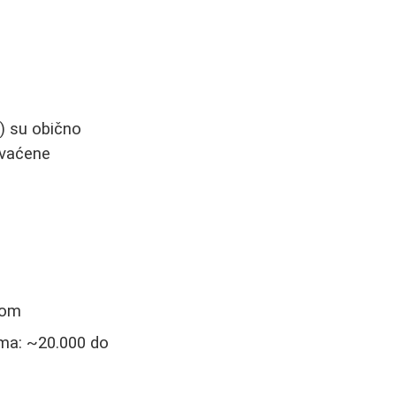
e) su obično
hvaćene
tom
ma: ~20.000 do