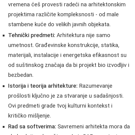
vremena ćeš provesti radeći na arhitektonskim
projektima različite kompleksnosti - od male
stambene kuće do velikih javnih objekata.
Tehnički predmeti:
Arhitektura nije samo
umetnost. Građevinske konstrukcije, statika,
materijali, instalacije i energetska efikasnost su
od suštinskog značaja da bi projekt bio izvodljiv i
bezbedan.
Istorija i teorija arhitekture:
Razumevanje
prošlosti ključno je za stvaranje u sadašnjosti.
Ovi predmeti grade tvoj kulturni kontekst i
kritičko mišljenje.
Rad sa softverima:
Savremeni arhitekta mora da