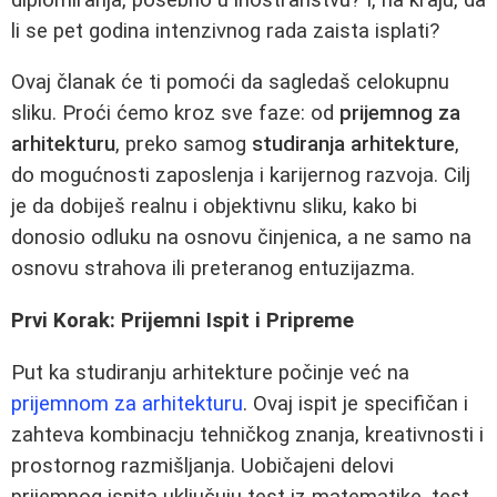
li se pet godina intenzivnog rada zaista isplati?
Ovaj članak će ti pomoći da sagledaš celokupnu
sliku. Proći ćemo kroz sve faze: od
prijemnog za
arhitekturu
, preko samog
studiranja arhitekture
,
do mogućnosti zaposlenja i karijernog razvoja. Cilj
je da dobiješ realnu i objektivnu sliku, kako bi
donosio odluku na osnovu činjenica, a ne samo na
osnovu strahova ili preteranog entuzijazma.
Prvi Korak: Prijemni Ispit i Pripreme
Put ka studiranju arhitekture počinje već na
prijemnom za arhitekturu
. Ovaj ispit je specifičan i
zahteva kombinacju tehničkog znanja, kreativnosti i
prostornog razmišljanja. Uobičajeni delovi
prijemnog ispita uključuju test iz matematike, test