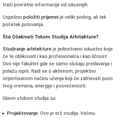
traži povratne informacije od iskusnijih.
Uspešno
položiti prijemni
je veliki podvig, ali tek
početak putovanja.
Šta Očekivati Tokom Studija Arhitekture?
Studiranje arhitekture
je jedinstveno iskustvo koje
će te oblikovati i kao profesionalca i kao ličnost.
Ovo nije fakultet gde se samo slušaju predavanja i
polažu ispiti. Radi se o aktivnom, projektno
orijentisanom načinu učenja koji će zahtevati puno
tvog vremena, energije i posvećenosti.
Glavni stubovi studija su:
Projektovanje:
Ovo je srž studija. Većinu