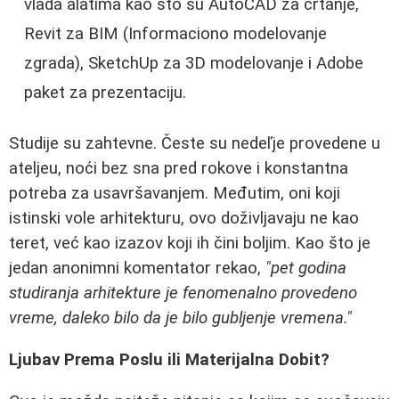
vlada alatima kao što su AutoCAD za crtanje,
Revit za BIM (Informaciono modelovanje
zgrada), SketchUp za 3D modelovanje i Adobe
paket za prezentaciju.
Studije su zahtevne. Česte su nedeľje provedene u
ateljeu, noći bez sna pred rokove i konstantna
potreba za usavršavanjem. Međutim, oni koji
istinski vole arhitekturu, ovo doživljavaju ne kao
teret, već kao izazov koji ih čini boljim. Kao što je
jedan anonimni komentator rekao,
"pet godina
studiranja arhitekture je fenomenalno provedeno
vreme, daleko bilo da je bilo gubljenje vremena."
Ljubav Prema Poslu ili Materijalna Dobit?