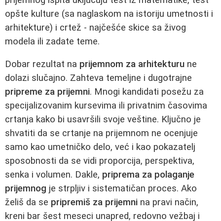
opšte kulture (sa naglaskom na istoriju umetnosti i
arhitekture) i crtež - najčešće skice sa živog
modela ili zadate teme.
Dobar rezultat na
prijemnom za arhitekturu
ne
dolazi slučajno. Zahteva temeljne i dugotrajne
pripreme za prijemni
. Mnogi kandidati posežu za
specijalizovanim kursevima ili privatnim časovima
crtanja kako bi usavršili svoje veštine. Ključno je
shvatiti da se crtanje na prijemnom ne ocenjuje
samo kao umetničko delo, već i kao pokazatelj
sposobnosti da se vidi proporcija, perspektiva,
senka i volumen. Dakle,
priprema za polaganje
prijemnog
je strpljiv i sistematičan proces. Ako
želiš da se
pripremiš za prijemni
na pravi način,
kreni bar šest meseci unapred, redovno vežbaj i