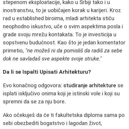
stepenom eksploatacije, kako u Srbiji tako i u
inostranstvu, to je uobičajen korak u karijeri. Kroz
rad u established biroima, mladi arhitekta stiču
neophodno iskustvo, uče o svim aspektima posla i
grade svoju mrežu kontakata. To je investicija u
sopstvenu budućnost. Kao što je jedan komentator
primetio,
"ne možeš ni da pomisliš da radiš za sebe
dok ne savladaš sve aspekte svoje struke."
Da li se Ispalti Upisati Arhitekturu?
Evo konačnog odgovora:
studiranje arhitekture
se
isplati isključivo onima koji je istinski vole i koji su
spremni da se za nju bore.
Ako očekuješ da će ti fakultetska diploma sama po
sebi obezbediti bogatstvo i lagodan život,