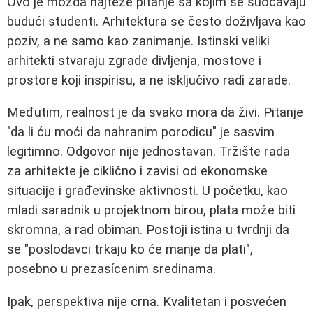
Ovo je možda najteže pitanje sa kojim se suočavaju
budući studenti. Arhitektura se često doživljava kao
poziv, a ne samo kao zanimanje. Istinski veliki
arhitekti stvaraju zgrade divljenja, mostove i
prostore koji inspirisu, a ne isključivo radi zarade.
Međutim, realnost je da svako mora da živi. Pitanje
"da li ću moći da nahranim porodicu" je sasvim
legitimno. Odgovor nije jednostavan. Tržište rada
za arhitekte je ciklično i zavisi od ekonomske
situacije i građevinske aktivnosti. U početku, kao
mladi saradnik u projektnom birou, plata može biti
skromna, a rad obiman. Postoji istina u tvrdnji da
se "poslodavci trkaju ko će manje da plati",
posebno u prezasícenim sredinama.
Ipak, perspektiva nije crna. Kvalitetan i posvećen