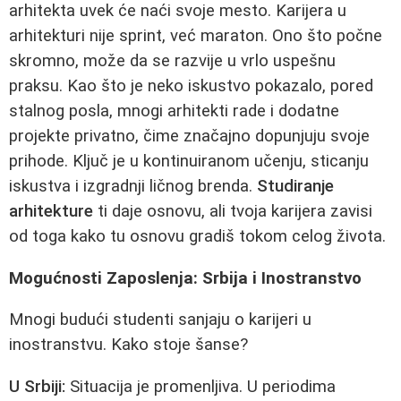
arhitekta uvek će naći svoje mesto. Karijera u
arhitekturi nije sprint, već maraton. Ono što počne
skromno, može da se razvije u vrlo uspešnu
praksu. Kao što je neko iskustvo pokazalo, pored
stalnog posla, mnogi arhitekti rade i dodatne
projekte privatno, čime značajno dopunjuju svoje
prihode. Ključ je u kontinuiranom učenju, sticanju
iskustva i izgradnji ličnog brenda.
Studiranje
arhitekture
ti daje osnovu, ali tvoja karijera zavisi
od toga kako tu osnovu gradiš tokom celog života.
Mogućnosti Zaposlenja: Srbija i Inostranstvo
Mnogi budući studenti sanjaju o karijeri u
inostranstvu. Kako stoje šanse?
U Srbiji:
Situacija je promenljiva. U periodima