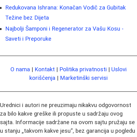
Redukovana Ishrana: Konačan Vodič za Gubitak
Težine bez Dijeta
Najbolji Šamponi i Regenerator za Vašu Kosu -
Saveti i Preporuke
O nama
|
Kontakt
|
Politika privatnosti
|
Uslovi
korišćenja
|
Marketinški servisi
Urednici i autori ne preuzimaju nikakvu odgovornost
za bilo kakve greške ili propuste u sadržaju ovog
sajta. Informacije sadržane na ovom sajtu pružaju se
u stanju „takvom kakve jesu“, bez garancija u pogledu