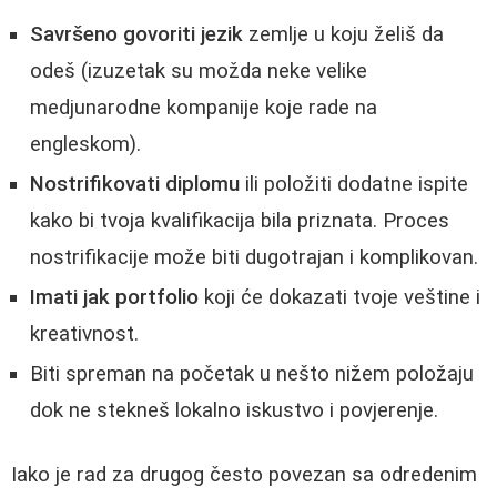
Savršeno govoriti jezik
zemlje u koju želiš da
odeš (izuzetak su možda neke velike
medjunarodne kompanije koje rade na
engleskom).
Nostrifikovati diplomu
ili položiti dodatne ispite
kako bi tvoja kvalifikacija bila priznata. Proces
nostrifikacije može biti dugotrajan i komplikovan.
Imati jak portfolio
koji će dokazati tvoje veštine i
kreativnost.
Biti spreman na početak u nešto nižem položaju
dok ne stekneš lokalno iskustvo i povjerenje.
Iako je rad za drugog često povezan sa odredenim