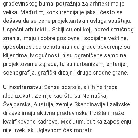
građevinskog buma, potražnja za arhitektima je
velika. Međutim, konkurencija je jaka i često se
dešava da se cene projektantskih usluga spuštaju.
Uspešni arhitekti u Srbiji su oni koji, pored stručnog
znanja, imaju i dobre poslovne i socijalne veštine,
sposobnost da se istaknu i da grade poverenje sa
klijentima. Mogućnosti nisu ograničene samo na
projektovanje zgrada; tu su i urbanizam, enterijer,
scenografija, grafički dizajn i druge srodne grane.
U inostranstvu:
Šanse postoje, ali ih ne treba
idealizovati. Zemlje kao što su Nemačka,
Švajcarska, Austrija, zemlje Skandinavije i zalivske
države imaju aktívna građevinska tržišta i traže
kvalifikovane kadrove. Međutim, put ka zaposlenju
nije uvek lak. Uglavnom ćeš morati: