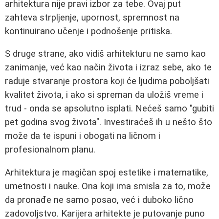
arhitektura nije pravi izbor za tebe. Ovaj put
zahteva strpljenje, upornost, spremnost na
kontinuirano učenje i podnošenje pritiska.
S druge strane, ako vidiš arhitekturu ne samo kao
zanimanje, već kao način života i izraz sebe, ako te
raduje stvaranje prostora koji će ljudima poboljšati
kvalitet života, i ako si spreman da uložiš vreme i
trud - onda se apsolutno isplati. Nećeš samo "gubiti
pet godina svog života". Investiraćeš ih u nešto što
može da te ispuni i obogati na ličnom i
profesionalnom planu.
Arhitektura je magičan spoj estetike i matematike,
umetnosti i nauke. Ona koji ima smisla za to, može
da pronađe ne samo posao, već i duboko lično
zadovoljstvo. Karijera arhitekte je putovanje puno