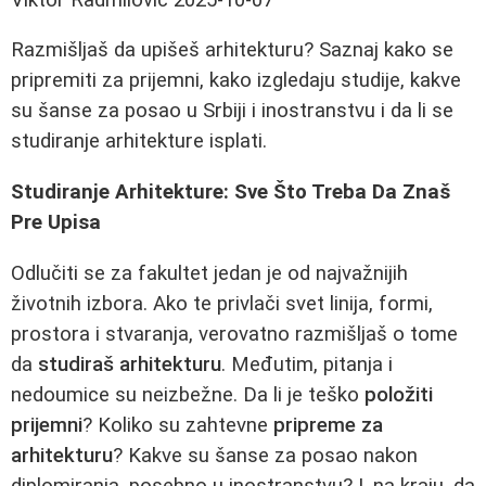
Razmišljaš da upišeš arhitekturu? Saznaj kako se
pripremiti za prijemni, kako izgledaju studije, kakve
su šanse za posao u Srbiji i inostranstvu i da li se
studiranje arhitekture isplati.
Studiranje Arhitekture: Sve Što Treba Da Znaš
Pre Upisa
Odlučiti se za fakultet jedan je od najvažnijih
životnih izbora. Ako te privlači svet linija, formi,
prostora i stvaranja, verovatno razmišljaš o tome
da
studiraš arhitekturu
. Međutim, pitanja i
nedoumice su neizbežne. Da li je teško
položiti
prijemni
? Koliko su zahtevne
pripreme za
arhitekturu
? Kakve su šanse za posao nakon
diplomiranja, posebno u inostranstvu? I, na kraju, da