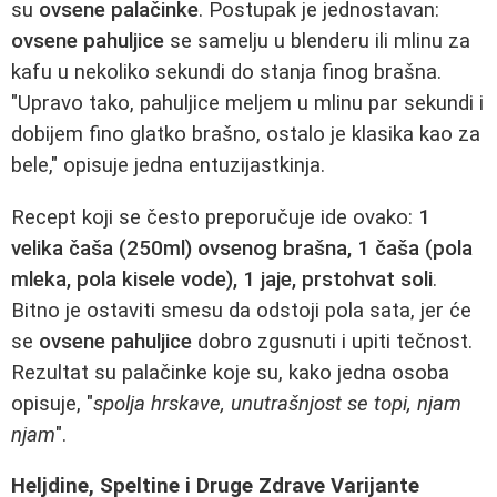
su
ovsene palačinke
. Postupak je jednostavan:
ovsene pahuljice
se samelju u blenderu ili mlinu za
kafu u nekoliko sekundi do stanja finog brašna.
"Upravo tako, pahuljice meljem u mlinu par sekundi i
dobijem fino glatko brašno, ostalo je klasika kao za
bele," opisuje jedna entuzijastkinja.
Recept koji se često preporučuje ide ovako:
1
velika čaša (250ml) ovsenog brašna, 1 čaša (pola
mleka, pola kisele vode), 1 jaje, prstohvat soli
.
Bitno je ostaviti smesu da odstoji pola sata, jer će
se
ovsene pahuljice
dobro zgusnuti i upiti tečnost.
Rezultat su palačinke koje su, kako jedna osoba
opisuje, "
spolja hrskave, unutrašnjost se topi, njam
njam
".
Heljdine, Speltine i Druge Zdrave Varijante