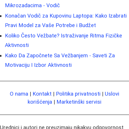
Mikrozadacima - Vodič
Konačan Vodič za Kupovinu Laptopa: Kako Izabrati
Pravi Model za Vaše Potrebe i Budžet
Koliko Često Vežbate? Istraživanje Ritma Fizičke
Aktivnosti
Kako Da Započnete Sa Vežbanjem - Saveti Za
Motivaciju I Izbor Aktivnosti
O nama
|
Kontakt
|
Politika privatnosti
|
Uslovi
korišćenja
|
Marketinški servisi
Urednici i autori ne preuzimaju nikakvu odgovornost