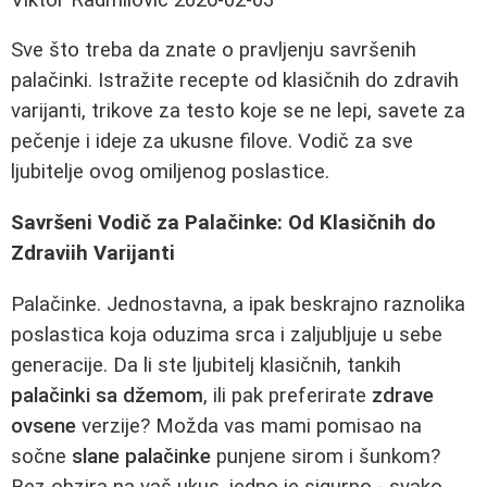
Sve što treba da znate o pravljenju savršenih
palačinki. Istražite recepte od klasičnih do zdravih
varijanti, trikove za testo koje se ne lepi, savete za
pečenje i ideje za ukusne filove. Vodič za sve
ljubitelje ovog omiljenog poslastice.
Savršeni Vodič za Palačinke: Od Klasičnih do
Zdraviih Varijanti
Palačinke. Jednostavna, a ipak beskrajno raznolika
poslastica koja oduzima srca i zaljubljuje u sebe
generacije. Da li ste ljubitelj klasičnih, tankih
palačinki sa džemom
, ili pak preferirate
zdrave
ovsene
verzije? Možda vas mami pomisao na
sočne
slane palačinke
punjene sirom i šunkom?
Bez obzira na vaš ukus, jedno je sigurno - svako