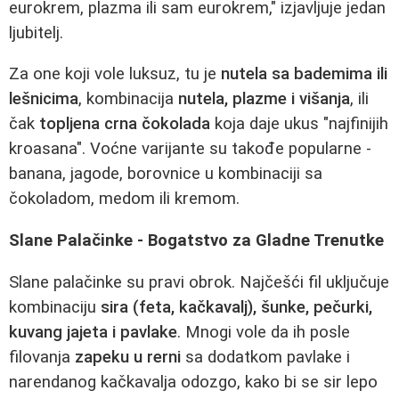
eurokrem, plazma ili sam eurokrem," izjavljuje jedan
ljubitelj.
Za one koji vole luksuz, tu je
nutela sa bademima ili
lešnicima
, kombinacija
nutela, plazme i višanja
, ili
čak
topljena crna čokolada
koja daje ukus "najfinijih
kroasana". Voćne varijante su takođe popularne -
banana, jagode, borovnice u kombinaciji sa
čokoladom, medom ili kremom.
Slane Palačinke - Bogatstvo za Gladne Trenutke
Slane palačinke su pravi obrok. Najčešći fil uključuje
kombinaciju
sira (feta, kačkavalj), šunke, pečurki,
kuvang jajeta i pavlake
. Mnogi vole da ih posle
filovanja
zapeku u rerni
sa dodatkom pavlake i
narendanog kačkavalja odozgo, kako bi se sir lepo