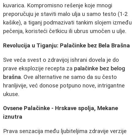
kuvarica. Kompromisno rešenje koje mnogi
preporučuju je staviti malo ulja u samo testo (1-2
kašike), a tiganj podmazivati tankim slojem između
pečenja, koristeći četkicu ili ubrus umočen u ulje.
Revolucija u Tiganju: Palačinke bez Bela Brašna
Sve veća svest o zdravijoj ishrani dovela je do
prave eksplozije recepta za
palačinke bez belog
brašna
. Ove alternative ne samo da su često
hranljivije, već donose potpuno nove, intrigantne
ukuse.
Ovsene Palačinke - Hrskave spolja, Mekane
iznutra
Prava senzacija među ljubiteljima zdravije verzije