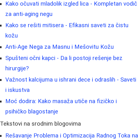
Kako očuvati mladolik izgled lica - Kompletan vodič
za anti-aging negu
Kako se rešiti mitisera - Efikasni saveti za čistu
kožu
Anti-Age Nega za Masnu i Mešovitu Kožu
Spušteni očni kapci - Da li postoji rešenje bez
hirurgije?
Važnost kalcijuma u ishrani dece i odraslih - Saveti
i iskustva
Moć dodira: Kako masaža utiče na fizičko i
psihičko blagostanje
Tekstovi na srodnim blogovima
Rešavanje Problema i Optimizacija Radnog Toka na