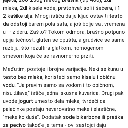
mleka, 2dl kisele vode, prstohvat soli i šećera, i 1-
2 kašike ulja
. Mnogi ističu da je ključ ostaviti
testo
da odstoji
barem pola sata, a još bolje sat vremena
u frižideru. Zašto? Tokom odmora, brašno potpuno
upija tečnost, gluten se opušta, a grudvice se same
razbiju, što rezultira glatkom, homogenom
smesom koja će se ravnomerno pržiti.
Međutim, postoje i brojne varijacije. Neki se kunu u
testo bez mleka
, koristeći samo
kiselu i običnu
vodu
. "Ja pravim samo sa vodom i to običnom, i
nisu žilave," ističe jedna iskusna kuvarica. Drugi pak
uvode
jogurt
umesto dela mleka, tvrdeći da
palačinke postaju neverovatno meke i elastične,
"meke ko duša". Dodatak
sode bikarbone
ili
praška
za pecivo
takođe je tema - ovi sastojci daju