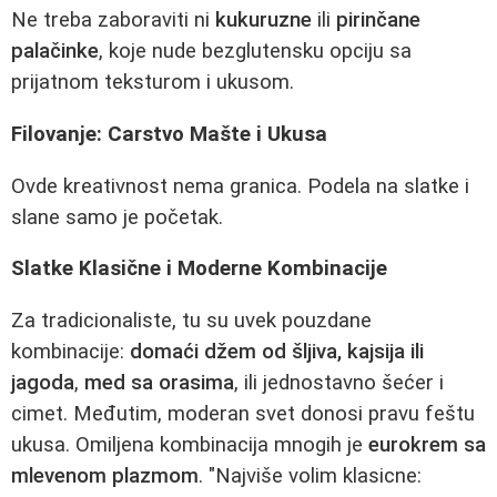
Ne treba zaboraviti ni
kukuruzne
ili
pirinčane
palačinke
, koje nude bezglutensku opciju sa
prijatnom teksturom i ukusom.
Filovanje: Carstvo Mašte i Ukusa
Ovde kreativnost nema granica. Podela na slatke i
slane samo je početak.
Slatke Klasične i Moderne Kombinacije
Za tradicionaliste, tu su uvek pouzdane
kombinacije:
domaći džem od šljiva, kajsija ili
jagoda
,
med sa orasima
, ili jednostavno šećer i
cimet. Međutim, moderan svet donosi pravu feštu
ukusa. Omiljena kombinacija mnogih je
eurokrem sa
mlevenom plazmom
. "Najviše volim klasicne: