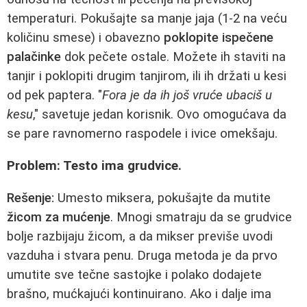
temperaturi. Pokušajte sa manje jaja (1-2 na veću
količinu smese) i obavezno
poklopite ispečene
palačinke
dok pečete ostale. Možete ih staviti na
tanjir i poklopiti drugim tanjirom, ili ih držati u kesi
od pek paptera. "
Fora je da ih još vruće ubaciš u
kesu
," savetuje jedan korisnik. Ovo omogućava da
se pare ravnomerno raspodele i ivice omekšaju.
Problem: Testo ima grudvice.
Rešenje:
Umesto miksera, pokušajte da mutite
žicom za mućenje
. Mnogi smatraju da se grudvice
bolje razbijaju žicom, a da mikser previše uvodi
vazduha i stvara penu. Druga metoda je da prvo
umutite sve tečne sastojke i polako dodajete
brašno, mućkajući kontinuirano. Ako i dalje ima