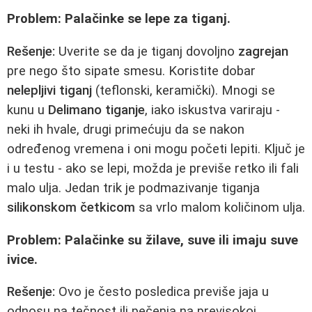
Problem: Palačinke se lepe za tiganj.
Rešenje:
Uverite se da je tiganj dovoljno
zagrejan
pre nego što sipate smesu. Koristite dobar
nelepljivi tiganj
(teflonski, keramički). Mnogi se
kunu u
Delimano tiganje
, iako iskustva variraju -
neki ih hvale, drugi primećuju da se nakon
određenog vremena i oni mogu početi lepiti. Ključ je
i u testu - ako se lepi, možda je previše retko ili fali
malo ulja. Jedan trik je podmazivanje tiganja
silikonskom četkicom
sa vrlo malom količinom ulja.
Problem: Palačinke su žilave, suve ili imaju suve
ivice.
Rešenje:
Ovo je često posledica previše jaja u
odnosu na tečnost ili pečenja na previsokoj