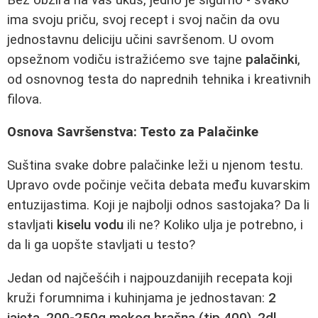
ima svoju priču, svoj recept i svoj način da ovu
jednostavnu deliciju učini savršenom. U ovom
opsežnom vodiču istražićemo sve tajne
palačinki
,
od osnovnog testa do naprednih tehnika i kreativnih
filova.
Osnova Savršenstva: Testo za Palačinke
Suština svake dobre palačinke leži u njenom testu.
Upravo ovde počinje večita debata među kuvarskim
entuzijastima. Koji je najbolji odnos sastojaka? Da li
stavljati
kiselu vodu
ili ne? Koliko ulja je potrebno, i
da li ga uopšte stavljati u testo?
Jedan od najčešćih i najpouzdanijih recepata koji
kruži forumnima i kuhinjama je jednostavan:
2
jajeta, 200-250g mekog brašna (tip 400), 2dl