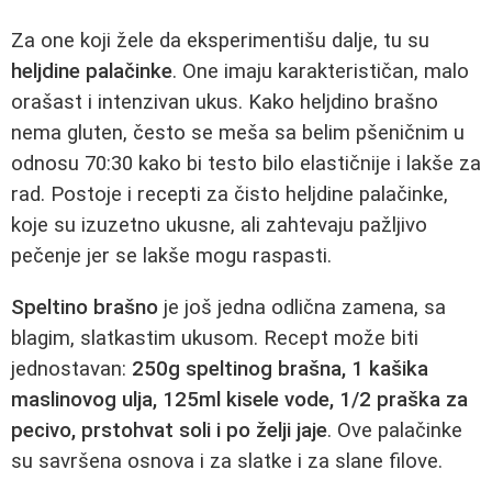
Za one koji žele da eksperimentišu dalje, tu su
heljdine palačinke
. One imaju karakterističan, malo
orašast i intenzivan ukus. Kako heljdino brašno
nema gluten, često se meša sa belim pšeničnim u
odnosu 70:30 kako bi testo bilo elastičnije i lakše za
rad. Postoje i recepti za čisto heljdine palačinke,
koje su izuzetno ukusne, ali zahtevaju pažljivo
pečenje jer se lakše mogu raspasti.
Speltino brašno
je još jedna odlična zamena, sa
blagim, slatkastim ukusom. Recept može biti
jednostavan:
250g speltinog brašna, 1 kašika
maslinovog ulja, 125ml kisele vode, 1/2 praška za
pecivo, prstohvat soli i po želji jaje
. Ove palačinke
su savršena osnova i za slatke i za slane filove.