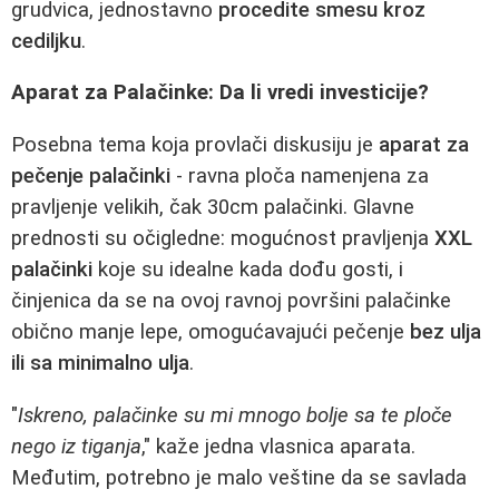
grudvica, jednostavno
procedite smesu kroz
cediljku
.
Aparat za Palačinke: Da li vredi investicije?
Posebna tema koja provlači diskusiju je
aparat za
pečenje palačinki
- ravna ploča namenjena za
pravljenje velikih, čak 30cm palačinki. Glavne
prednosti su očigledne: mogućnost pravljenja
XXL
palačinki
koje su idealne kada dođu gosti, i
činjenica da se na ovoj ravnoj površini palačinke
obično manje lepe, omogućavajući pečenje
bez ulja
ili sa minimalno ulja
.
"
Iskreno, palačinke su mi mnogo bolje sa te ploče
nego iz tiganja
," kaže jedna vlasnica aparata.
Međutim, potrebno je malo veštine da se savlada