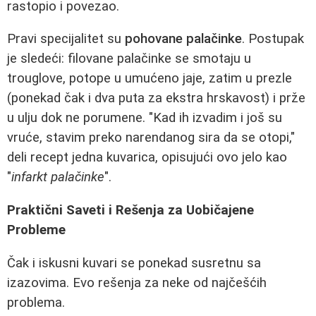
rastopio i povezao.
Pravi specijalitet su
pohovane palačinke
. Postupak
je sledeći: filovane palačinke se smotaju u
trouglove, potope u umućeno jaje, zatim u prezle
(ponekad čak i dva puta za ekstra hrskavost) i prže
u ulju dok ne porumene. "Kad ih izvadim i još su
vruće, stavim preko narendanog sira da se otopi,"
deli recept jedna kuvarica, opisujući ovo jelo kao
"
infarkt palačinke
".
Praktični Saveti i Rešenja za Uobičajene
Probleme
Čak i iskusni kuvari se ponekad susretnu sa
izazovima. Evo rešenja za neke od najčešćih
problema.