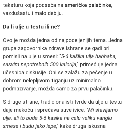
teksturu koja podseća na
američke palačinke
,
vazdušastu i malo deblju.
Da li ulje u testu ili ne?
Ovo je možda jedna od najpodeljenijih tema. Jedna
grupa zagovornika zdrave ishrane se gadi pri
pomisli na ulje u smesi: "
5-6 kašika ulja hahhaha,
sasvim nepotrebnih 500 kalorija
," primećuje jedna
učesnica diskusije. Oni se zalažu za pečenje u
dobrom
nelepljivom tiganju
uz minimalno
podmazivanje, možda samo za prvu palačinku.
S druge strane, tradicionalisti tvrde da ulje u testu
daje mekoću i sprečava suve ivice. "
Mi stavljamo
ulja, ali to bude 5-6 kašika na celu veliku vanglu
smese i budu jako lepe
," kaže druga iskusna