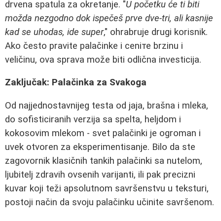
drvena spatula za okretanje. "
U početku će ti biti
možda nezgodno dok ispečeš prve dve-tri, ali kasnije
kad se uhodas, ide super
," ohrabruje drugi korisnik.
Ako često pravite palačinke i ceniте brzinu i
veličinu, ova sprava može biti odlična investicija.
Zaključak: Palačinka za Svakoga
Od najjednostavnijeg testa od jaja, brašna i mleka,
do sofisticiranih verzija sa spelta, heljdom i
kokosovim mlekom - svet palačinki je ogroman i
uvek otvoren za eksperimentisanje. Bilo da ste
zagovornik klasičnih tankih palačinki sa nutelom,
ljubitelj zdravih ovsenih varijanti, ili pak precizni
kuvar koji teži apsolutnom savršenstvu u teksturi,
postoji način da svoju palačinku učinite savršenom.