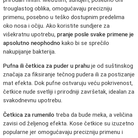
trouglastog oblika, omogućavaju precizniju
primenu, posebno u teško dostupnim predelima
oko nosa i očiju. Ako koristite sundjere za
višekratnu upotrebu,
pranje posle svake primene je
apsolutno neophodno
kako bi se sprečilo
nakupijanje bakterija.
Pufna ili četkica za puder u prahu
je od suštinskog
značaja za fiksiranje tečnog pudera ili za postizanje
mat efekta. Dok pufne ostvaruju veću pokrivenost,
četkice nude svetliji i prirodniji završetak, idealan za
svakodnevnu upotrebu.
Četkica za rumenilo
treba da bude meka, a veličina
zavisi od željenog efekta. Kose četkice su izuzetno
popularne jer omogućavaju precizniju primenu i