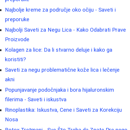
Najbolje kreme za područje oko očiju - Saveti i
preporuke
Najbolji Saveti za Negu Lica - Kako Odabrati Prave
Proizvode
Kolagen za lice: Da li stvarno deluje i kako ga
koristiti?
Saveti za negu problematične kože lica i lečenje
akni
Popunjavanje podočnjaka i bora hijaluronskim
filerima - Saveti i iskustva
Rinoplastika: Iskustva, Cene i Saveti za Korekciju
Nosa
Botox Tretmani - Sve Što Treba da Znate Pre nego