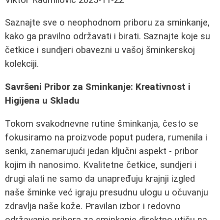
Saznajte sve o neophodnom priboru za sminkanje,
kako ga pravilno održavati i birati. Saznajte koje su
četkice i sundjeri obavezni u vašoj šminkerskoj
kolekciji.
Savršeni Pribor za Sminkanje: Kreativnost i
Higijena u Skladu
Tokom svakodnevne rutine šminkanja, često se
fokusiramo na proizvode poput pudera, rumenila i
senki, zanemarujući jedan ključni aspekt - pribor
kojim ih nanosimo. Kvalitetne četkice, sundjeri i
drugi alati ne samo da unapređuju krajnji izgled
naše šminke već igraju presudnu ulogu u očuvanju
zdravlja naše kože. Pravilan izbor i redovno
održavanje pribora za sminkanje direktno utiču na