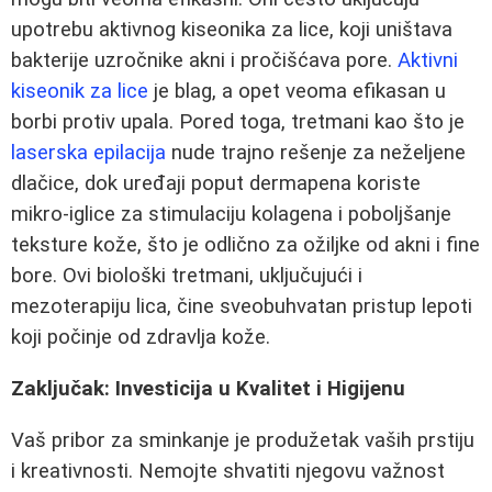
upotrebu aktivnog kiseonika za lice, koji uništava
bakterije uzročnike akni i pročišćava pore.
Aktivni
kiseonik za lice
je blag, a opet veoma efikasan u
borbi protiv upala. Pored toga, tretmani kao što je
laserska epilacija
nude trajno rešenje za neželjene
dlačice, dok uređaji poput dermapena koriste
mikro-iglice za stimulaciju kolagena i poboljšanje
teksture kože, što je odlično za ožiljke od akni i fine
bore. Ovi biološki tretmani, uključujući i
mezoterapiju lica, čine sveobuhvatan pristup lepoti
koji počinje od zdravlja kože.
Zaključak: Investicija u Kvalitet i Higijenu
Vaš pribor za sminkanje je produžetak vaših prstiju
i kreativnosti. Nemojte shvatiti njegovu važnost