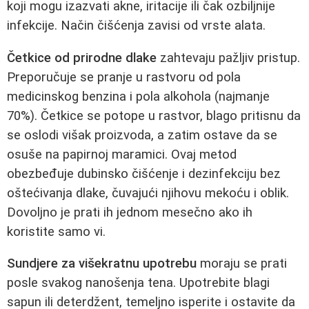
koji mogu izazvati akne, iritacije ili čak ozbiljnije
infekcije. Način čišćenja zavisi od vrste alata.
Četkice od prirodne dlake
zahtevaju pažljiv pristup.
Preporučuje se pranje u rastvoru od pola
medicinskog benzina i pola alkohola (najmanje
70%). Četkice se potope u rastvor, blago pritisnu da
se oslodi višak proizvoda, a zatim ostave da se
osuše na papirnoj maramici. Ovaj metod
obezbeđuje dubinsko čišćenje i dezinfekciju bez
oštećivanja dlake, čuvajući njihovu mekoću i oblik.
Dovoljno je prati ih jednom mesečno ako ih
koristite samo vi.
Sundjere za višekratnu upotrebu
moraju se prati
posle svakog nanošenja tena. Upotrebite blagi
sapun ili deterdžent, temeljno isperite i ostavite da