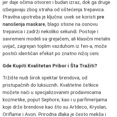
jer daje očima otvoren i budan izraz, dok ga druge
izbegavaju zbog straha od oštećenja trepavica.
Pravilna upotreba je ključna: uvek se koristi
pre
nanošenja maskare
, blago stisne na osnovu
trepavica i zadrži nekoliko sekundi. Postoje i
savremeni modeli sa grejačem, ali klasični metalni
uvijač, zagrejan toplim vazduhom iz fen-a, može
postići identičan efekat po znatno nižoj ceni.
Gde Kupiti Kvalitetan Pribor i Šta Tražiti?
Tržište nudi širok spektar brendova, od
pristupačnih do luksuznih. Kvalitetne četkice
možete naći u specjalizovanim prodavnicama
kozmetike, poput Sephore, kao i u parfimerijama
koje drže brendove kao što su Artdeco, Kryolan,
Oriflame i Avon. Prirodna dlaka je često mekša i