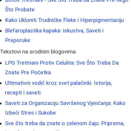
Što Probate
Kako Ukloniti Trudničke Fleke i Hiperpigmentaciju
Blefaroplastika kapaka: Iskustva, Saveti i
Preporuke
Tekstovi na srodnim blogovima
LPG Tretmani Protiv Celulita: Sve Što Treba Da
Znate Pre Početka
Ultimativni vodič kroz svet palačinki: Istorija,
recepti i saveti
Saveti za Organizaciju Savršenog Vjenčanja: Kako
Izbeći Stres i Sukobe
Sve što treba da znate o zelenom čaju: Priprema,