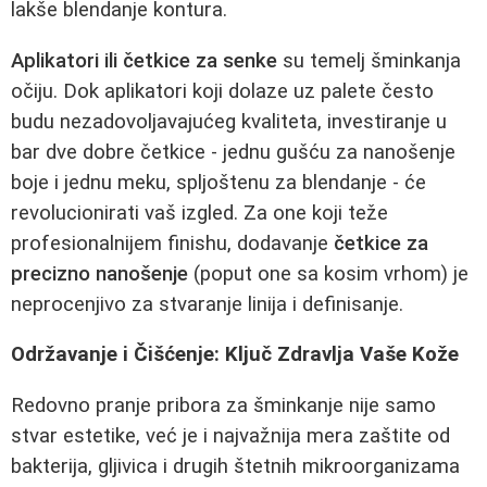
lakše blendanje kontura.
Aplikatori ili četkice za senke
su temelj šminkanja
očiju. Dok aplikatori koji dolaze uz palete često
budu nezadovoljavajućeg kvaliteta, investiranje u
bar dve dobre četkice - jednu gušću za nanošenje
boje i jednu meku, spljoštenu za blendanje - će
revolucionirati vaš izgled. Za one koji teže
profesionalnijem finishu, dodavanje
četkice za
precizno nanošenje
(poput one sa kosim vrhom) je
neprocenjivo za stvaranje linija i definisanje.
Održavanje i Čišćenje: Ključ Zdravlja Vaše Kože
Redovno pranje pribora za šminkanje nije samo
stvar estetike, već je i najvažnija mera zaštite od
bakterija, gljivica i drugih štetnih mikroorganizama