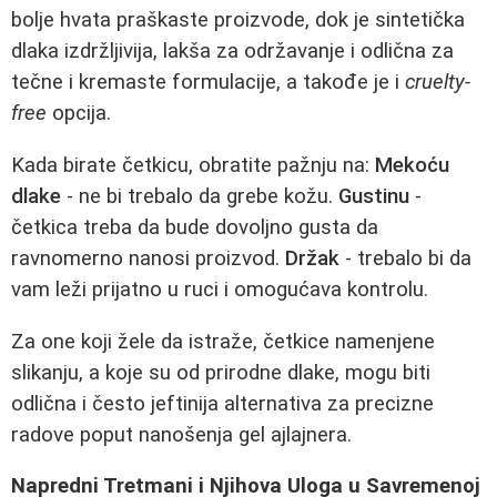
bolje hvata praškaste proizvode, dok je sintetička
dlaka izdržljivija, lakša za održavanje i odlična za
tečne i kremaste formulacije, a takođe je i
cruelty-
free
opcija.
Kada birate četkicu, obratite pažnju na:
Mekoću
dlake
- ne bi trebalo da grebe kožu.
Gustinu
-
četkica treba da bude dovoljno gusta da
ravnomerno nanosi proizvod.
Držak
- trebalo bi da
vam leži prijatno u ruci i omogućava kontrolu.
Za one koji žele da istraže, četkice namenjene
slikanju, a koje su od prirodne dlake, mogu biti
odlična i često jeftinija alternativa za precizne
radove poput nanošenja gel ajlajnera.
Napredni Tretmani i Njihova Uloga u Savremenoj