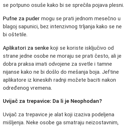
se potpuno osuše kako bi se sprečila pojava plesni.
Pufne za puder
mogu se prati jednom mesečno u
blagoj sapunici, bez intenzivnog trljanja kako se ne
bi oštetile.
Aplikatori za senke
koji se koriste isključivo od
strane jedne osobe ne moraju se prati često, ali je
dobra praksa imati odvojene za svetle i tamne
nijanse kako ne bi došlo do mešanja boja. Jeftine
aplikatore iz kineskih radnji možete baciti nakon
određenog vremena.
Uvijač za trepavice: Da li je Neophodan?
Uvijač za trepavice je alat koji izaziva podeljena
mišljenja. Neke osobe ga smatraju neizostavnim,