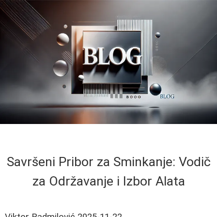
Savršeni Pribor za Sminkanje: Vodič
za Održavanje i Izbor Alata
Viktor Radmilović
2025-11-22