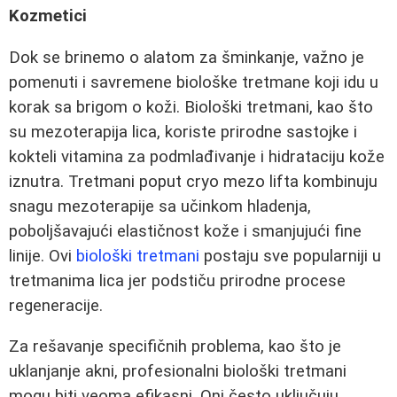
Kozmetici
Dok se brinemo o alatom za šminkanje, važno je
pomenuti i savremene biološke tretmane koji idu u
korak sa brigom o koži. Biološki tretmani, kao što
su mezoterapija lica, koriste prirodne sastojke i
kokteli vitamina za podmlađivanje i hidrataciju kože
iznutra. Tretmani poput cryo mezo lifta kombinuju
snagu mezoterapije sa učinkom hladenja,
poboljšavajući elastičnost kože i smanjujući fine
linije. Ovi
biološki tretmani
postaju sve popularniji u
tretmanima lica jer podstiču prirodne procese
regeneracije.
Za rešavanje specifičnih problema, kao što je
uklanjanje akni, profesionalni biološki tretmani
mogu biti veoma efikasni. Oni često uključuju