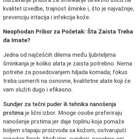
kvalitet izvedbe, trajnost šminke i, što je najvažnije,
prevenciju iritacija i infekcija kože.
Neophodan Pribor za Početak: Šta Zaista Treba
da Imate?
Jedna od najčešćih dilema među ljubiteljima
šminkanja je koliko alata je zaista potrebno. Nema
potrebe za posedovanjem hiljada komada; fokus
treba usmeriti na osnovne, kvalitetne alate koji će
vam služiti dugo i efikasno.
Sundjer za tečni puder ili tehnika nanošenja
prstima
je lični izbor. Mnoge osobe preferiraju
nanošenje prstima jer daje toplinu koja pomaže
boljem stapaju proizvoda sa kožom, ostvarujući
prirodan finish. Međutim, sundjeri, posebno oni