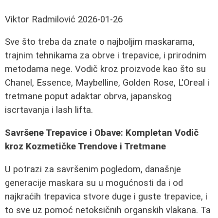
Viktor Radmilović
2026-01-26
Sve što treba da znate o najboljim maskarama,
trajnim tehnikama za obrve i trepavice, i prirodnim
metodama negе. Vodič kroz proizvode kao što su
Chanel, Essence, Maybelline, Golden Rose, L'Oreal i
tretmane poput adaktar obrva, japanskog
iscrtavanja i lash lifta.
Savršene Trepavice i Obave: Kompletan Vodič
kroz Kozmetičke Trendove i Tretmane
U potrazi za savršenim pogledom, današnje
generacije maskara su u mogućnosti da i od
najkraćih trepavica stvore duge i guste trepavice, i
to sve uz pomoć netoksičnih organskih vlakana. Ta