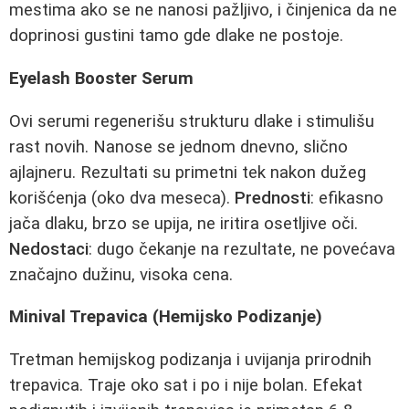
mestima ako se ne nanosi pažljivo, i činjenica da ne
doprinosi gustini tamo gde dlake ne postoje.
Eyelash Booster Serum
Ovi serumi regenerišu strukturu dlake i stimulišu
rast novih. Nanose se jednom dnevno, slično
ajlajneru. Rezultati su primetni tek nakon dužeg
korišćenja (oko dva meseca).
Prednosti
: efikasno
jača dlaku, brzo se upija, ne iritira osetljive oči.
Nedostaci
: dugo čekanje na rezultate, ne povećava
značajno dužinu, visoka cena.
Minival Trepavica (Hemijsko Podizanje)
Tretman hemijskog podizanja i uvijanja prirodnih
trepavica. Traje oko sat i po i nije bolan. Efekat