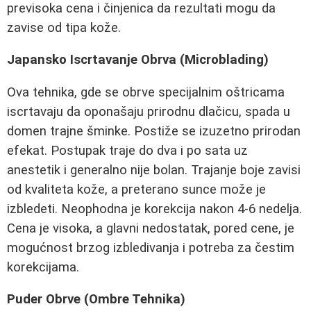
previsoka cena i činjenica da rezultati mogu da
zavise od tipa kože.
Japansko Iscrtavanje Obrva (Microblading)
Ova tehnika, gde se obrve specijalnim oštricama
iscrtavaju da oponašaju prirodnu dlačicu, spada u
domen trajne šminke. Postiže se izuzetno prirodan
efekat. Postupak traje do dva i po sata uz
anestetik i generalno nije bolan. Trajanje boje zavisi
od kvaliteta kože, a preterano sunce može je
izbledeti. Neophodna je korekcija nakon 4-6 nedelja.
Cena je visoka, a glavni nedostatak, pored cene, je
mogućnost brzog izbledivanja i potreba za čestim
korekcijama.
Puder Obrve (Ombre Tehnika)