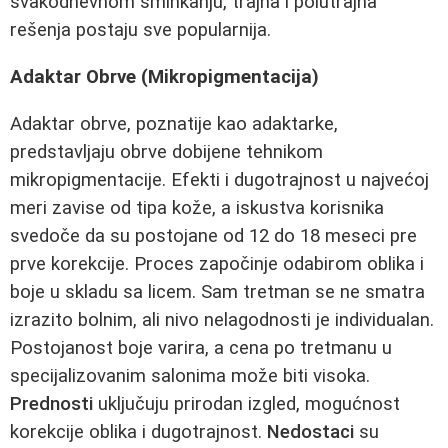
svakodnevnom šminkanju, trajna i polutrajna
rešenja postaju sve popularnija.
Adaktar Obrve (Mikropigmentacija)
Adaktar obrve, poznatije kao adaktarke,
predstavljaju obrve dobijene tehnikom
mikropigmentacije. Efekti i dugotrajnost u najvećoj
meri zavise od tipa kože, a iskustva korisnika
svedoče da su postojane od 12 do 18 meseci pre
prve korekcije. Proces započinje odabirom oblika i
boje u skladu sa licem. Sam tretman se ne smatra
izrazito bolnim, ali nivo nelagodnosti je individualan.
Postojanost boje varira, a cena po tretmanu u
specijalizovanim salonima može biti visoka.
Prednosti
uključuju prirodan izgled, mogućnost
korekcije oblika i dugotrajnost.
Nedostaci
su