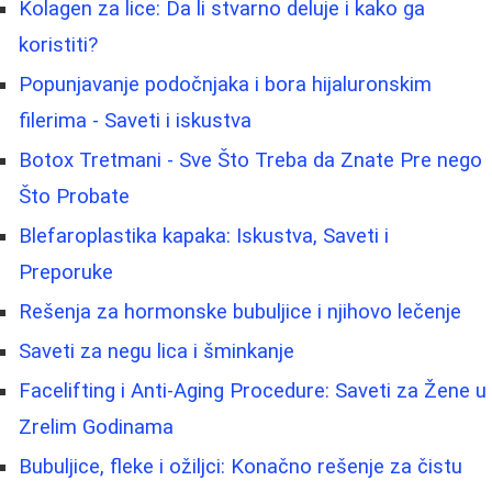
Kolagen za lice: Da li stvarno deluje i kako ga
koristiti?
Popunjavanje podočnjaka i bora hijaluronskim
filerima - Saveti i iskustva
Botox Tretmani - Sve Što Treba da Znate Pre nego
Što Probate
Blefaroplastika kapaka: Iskustva, Saveti i
Preporuke
Rešenja za hormonske bubuljice i njihovo lečenje
Saveti za negu lica i šminkanje
Facelifting i Anti-Aging Procedure: Saveti za Žene u
Zrelim Godinama
Bubuljice, fleke i ožiljci: Konačno rešenje za čistu