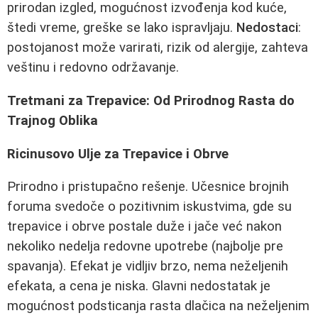
prirodan izgled, mogućnost izvođenja kod kuće,
štedi vreme, greške se lako ispravljaju.
Nedostaci
:
postojanost može varirati, rizik od alergije, zahteva
veštinu i redovno održavanje.
Tretmani za Trepavice: Od Prirodnog Rasta do
Trajnog Oblika
Ricinusovo Ulje za Trepavice i Obrve
Prirodno i pristupačno rešenje. Učesnice brojnih
foruma svedoče o pozitivnim iskustvima, gde su
trepavice i obrve postale duže i jače već nakon
nekoliko nedelja redovne upotrebe (najbolje pre
spavanja). Efekat je vidljiv brzo, nema neželjenih
efekata, a cena je niska. Glavni nedostatak je
mogućnost podsticanja rasta dlačica na neželjenim