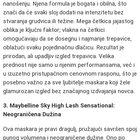
nanošenju. Njena formula je bogata i obilna, što
znači da će svaki sloj dodati na intenzitetu bez
stvaranja grudvica ili težine. Mega četkica jajastog
oblika je ključni faktor; vlakna na četkici
omogućavaju da se dosegnu i najmanje trepavice,
oblažući svaku pojedinačnu dlačicu. Rezultat je
prirodan, ali upadljiv izgled trepavica. Velika
prednost nije samo u njenim performansama, već i
u izuzetno pristupačnom cenovnom rasponu, što je
posebno važno za sve ljubitelje maskara koji žele
glamurozan izgled bez značajnog izdvajanja novca.
3. Maybelline Sky High Lash Sensational:
Neograničena Dužina
Ova maskara je pravi dragulj, pružajući savršen spoj
punog volumena i neograničene dužine. Ono po