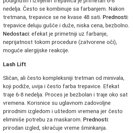
podignutih i izvijenih trepavica je primetan 6-8
nedelja. Često se kombinuje sa farbanjem. Nakon
tretmana, trepavice se ne kvase 48 sati.
Prednosti
:
trepavice deluju gušće i duže, niska cena, bezbolno.
Nedostaci
: efekat je primetniji uz farbanje,
neprijatnost tokom procedure (zatvorene oči),
moguće alergijske reakcije.
Lash Lift
Sličan, ali često kompleksniji tretman od minivala,
koji podiže, uvija i često farba trepavice. Efekat
traje 6-8 nedelja. Proces je bezbolan i traje oko sat
vremena. Korisnice su uglavnom zadovoljne
prirodnim izgledom i uštedom vremena jer često
eliminiše potrebu za maskarom.
Prednosti
:
prirodan izgled, skraćuje vreme šminkanja.