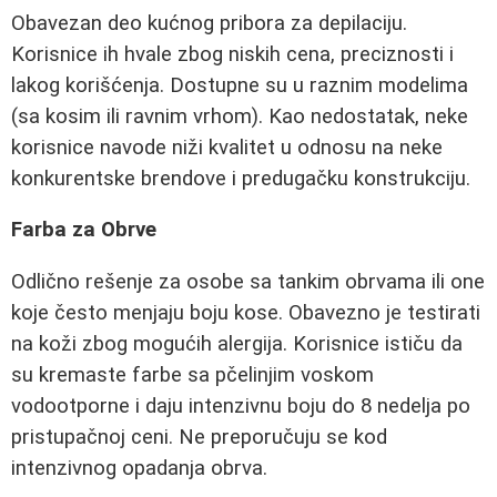
Obavezan deo kućnog pribora za depilaciju.
Korisnice ih hvale zbog niskih cena, preciznosti i
lakog korišćenja. Dostupne su u raznim modelima
(sa kosim ili ravnim vrhom). Kao nedostatak, neke
korisnice navode niži kvalitet u odnosu na neke
konkurentske brendove i predugačku konstrukciju.
Farba za Obrve
Odlično rešenje za osobe sa tankim obrvama ili one
koje često menjaju boju kose. Obavezno je testirati
na koži zbog mogućih alergija. Korisnice ističu da
su kremaste farbe sa pčelinjim voskom
vodootporne i daju intenzivnu boju do 8 nedelja po
pristupačnoj ceni. Ne preporučuju se kod
intenzivnog opadanja obrva.