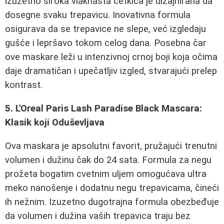
izuzetno široka vlaknasta četkica je dizajnirana da
dosegne svaku trepavicu. Inovativna formula
osigurava da se trepavice ne slepe, već izgledaju
gušće i lepršavo tokom celog dana. Posebna čar
ove maskare leži u intenzivnoj crnoj boji koja očima
daje dramatičan i upečatljiv izgled, stvarajući prelep
kontrast.
5. L'Oreal Paris Lash Paradise Black Mascara:
Klasik koji Oduševljava
Ova maskara je apsolutni favorit, pružajući trenutni
volumen i dužinu čak do 24 sata. Formula za negu
prožeta bogatim cvetnim uljem omogućava ultra
meko nanošenje i dodatnu negu trepavicama, čineći
ih nežnim. Izuzetno dugotrajna formula obezbeđuje
da volumen i dužina vaših trepavica traju bez