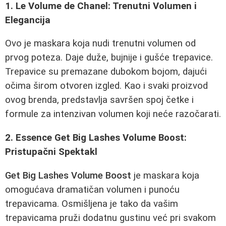
1. Le Volume de Chanel: Trenutni Volumen i
Elegancija
Ovo je maskara koja nudi trenutni volumen od
prvog poteza. Daje duže, bujnije i gušće trepavice.
Trepavice su premazane dubokom bojom, dajući
očima širom otvoren izgled. Kao i svaki proizvod
ovog brenda, predstavlja savršen spoj četke i
formule za intenzivan volumen koji neće razočarati.
2. Essence Get Big Lashes Volume Boost:
Pristupačni Spektakl
Get Big Lashes Volume Boost
je maskara koja
omogućava dramatičan volumen i punoću
trepavicama. Osmišljena je tako da vašim
trepavicama pruži dodatnu gustinu već pri svakom