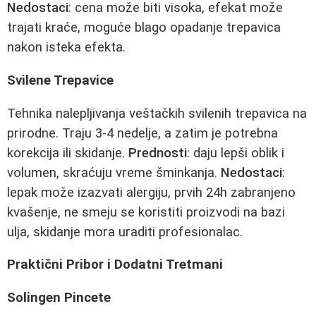
Nedostaci
: cena može biti visoka, efekat može
trajati kraće, moguće blago opadanje trepavica
nakon isteka efekta.
Svilene Trepavice
Tehnika nalepljivanja veštačkih svilenih trepavica na
prirodne. Traju 3-4 nedelje, a zatim je potrebna
korekcija ili skidanje.
Prednosti
: daju lepši oblik i
volumen, skraćuju vreme šminkanja.
Nedostaci
:
lepak može izazvati alergiju, prvih 24h zabranjeno
kvašenje, ne smeju se koristiti proizvodi na bazi
ulja, skidanje mora uraditi profesionalac.
Praktični Pribor i Dodatni Tretmani
Solingen Pincete