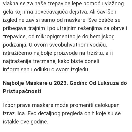
vlakna se za naše trepavice lepe pomoću vlažnog
gela koji ima povećavajuća dejstva. Ali savršen
izgled ne zavisi samo od maskare. Sve češće se
pribegava trajnim i polutrajnim rešenjima za obrve i
trepavice, od mikropigmentacije do hemijskog
podizanja. U ovom sveobuhvatnom vodiču,
istražićemo najbolje proizvode na tržištu, ali i
najtraženije tretmane, kako biste doneli
informisanu odluku o svom izgledu.
Najbolje Maskare u 2023. Godini: Od Luksuza do
Pristupačnosti
Izbor prave maskare može promeniti celokupan
izraz lica. Evo detaljnog pregleda onih koje su se
istakle ove godine.