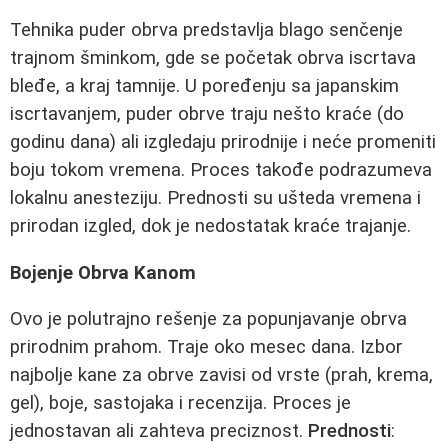
Tehnika puder obrva predstavlja blago senčenje
trajnom šminkom, gde se početak obrva iscrtava
bleđe, a kraj tamnije. U poređenju sa japanskim
iscrtavanjem, puder obrve traju nešto kraće (do
godinu dana) ali izgledaju prirodnije i neće promeniti
boju tokom vremena. Proces takođe podrazumeva
lokalnu anesteziju. Prednosti su ušteda vremena i
prirodan izgled, dok je nedostatak kraće trajanje.
Bojenje Obrva Kanom
Ovo je polutrajno rešenje za popunjavanje obrva
prirodnim prahom. Traje oko mesec dana. Izbor
najbolje kane za obrve zavisi od vrste (prah, krema,
gel), boje, sastojaka i recenzija. Proces je
jednostavan ali zahteva preciznost.
Prednosti
: