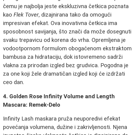
čemu je najbolja jeste ekskluzivna četkica poznata
kao
Flek Tover
, dizajnirana tako da omogući
impresivan efekat. Ova inovativna četkica ima
sposobnost savijanja, što znači da može dosegnuti
svaku trepavicu od korena do vrha. Opremljena je
vodootpornom formulom obogaćenom ekstraktom
bambusa za hidrataciju, dok istovremeno sadrži
vlakna za prirodan izgled bez grudvica. Pogodna je
za one koji žele dramatičan izgled koji će izdržati
ceo dan.
4. Golden Rose Infinity Volume and Length
Mascara: Remek-Delo
Infinity Lash maskara pruža neuporedivi efekat
povećanja volumena, dužine i zakrivljenosti. Njena