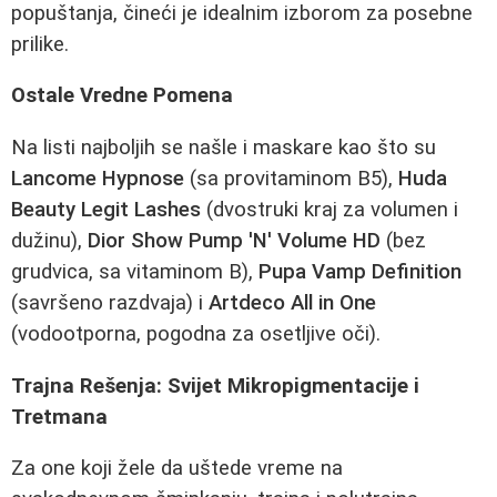
popuštanja, čineći je idealnim izborom za posebne
prilike.
Ostale Vredne Pomena
Na listi najboljih se našle i maskare kao što su
Lancome Hypnose
(sa provitaminom B5),
Huda
Beauty Legit Lashes
(dvostruki kraj za volumen i
dužinu),
Dior Show Pump 'N' Volume HD
(bez
grudvica, sa vitaminom B),
Pupa Vamp Definition
(savršeno razdvaja) i
Artdeco All in One
(vodootporna, pogodna za osetljive oči).
Trajna Rešenja: Svijet Mikropigmentacije i
Tretmana
Za one koji žele da uštede vreme na