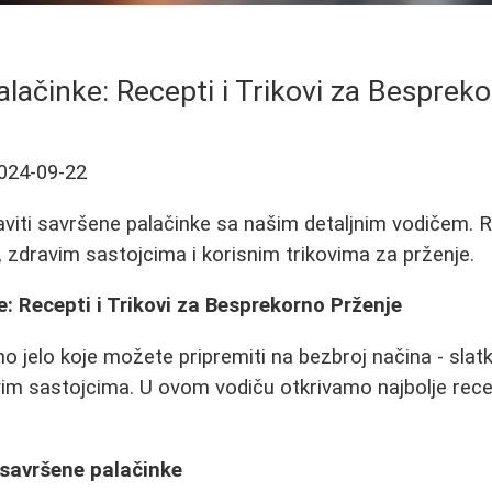
lačinke: Recepti i Trikovi za Besprek
024-09-22
viti savršene palačinke sa našim detaljnim vodičem. R
zdravim sastojcima i korisnim trikovima za prženje.
: Recepti i Trikovi za Besprekorno Prženje
no jelo koje možete pripremiti na bezbroj načina - slat
vim sastojcima. U ovom vodiču otkrivamo najbolje recep
 savršene palačinke