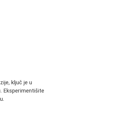
ije, ključ je u
. Eksperimentišite
u.