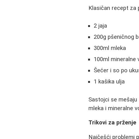
Klasičan recept za p
2 jaja
200g pšeničnog 
300ml mleka
100ml mineralne 
Šećer i so po uku
1 kašika ulja
Sastojci se mešaju 
mleka i mineralne vo
Trikovi za prženje
Najčešći problemi pr