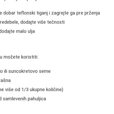
e dobar teflonski tiganj i zagrejte ga pre prženja
edebele, dodajte više tečnosti
dodajte malo ulja
ju možete koristiti:
 ili suncokretovo seme
rašna
ne više od 1/3 ukupne količine)
 samlevenih pahuljica