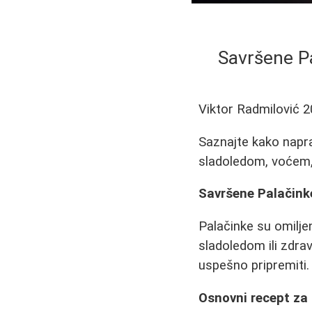
Savršene Pa
Viktor Radmilović
2
Saznajte kako napra
sladoledom, voćem, 
Savršene Palačinke
Palačinke su omilje
sladoledom ili zdra
uspešno pripremiti.
Osnovni recept za