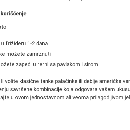
 korišćenje
to:
u frižideru 1-2 dana
nke možete zamrznuti
ožete zapeći u rerni sa pavlakom i sirom
i volite klasične tanke palačinke ili deblje američke verz
enju savršene kombinacije koja odgovara vašem ukusu
vajte u ovom jednostavnom ali veoma prilagodljivom jel