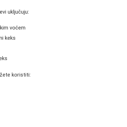
evi uključuju:
skim voćem
ni keks
keks
ete koristiti: