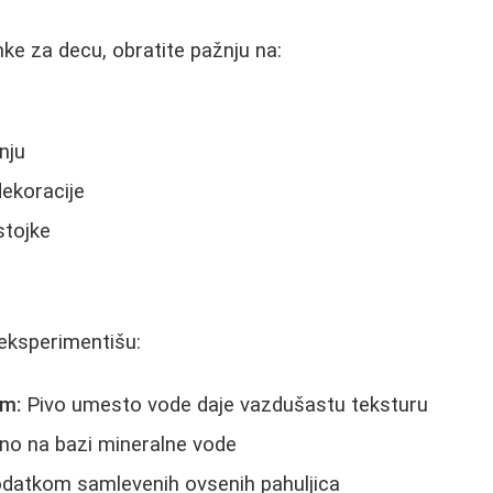
nke za decu, obratite pažnju na:
nju
dekoracije
stojke
e
 eksperimentišu:
om:
Pivo umesto vode daje vazdušastu teksturu
o na bazi mineralne vode
datkom samlevenih ovsenih pahuljica