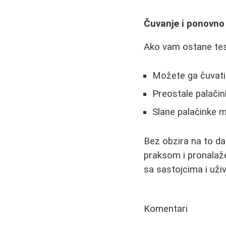
Čuvanje i ponovno
Ako vam ostane tes
Možete ga čuvati 
Preostale palači
Slane palačinke m
Bez obzira na to da l
praksom i pronalaž
sa sastojcima i uži
Komentari