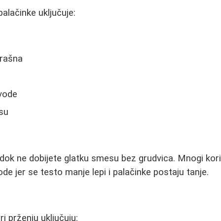
alačinke uključuje:
brašna
vode
su
dok ne dobijete glatku smesu bez grudvica. Mnogi kor
de jer se testo manje lepi i palačinke postaju tanje.
i prženju uključuju: