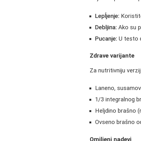
Lepĺjenje:
Koristit
Debljina:
Ako su pr
Pucanje:
U testo 
Zdrave varijante
Za nutritivniju verzi
Laneno, susamovo
1/3 integralnog b
Heljdino brašno (
Ovseno brašno od
Omiljeni nadevi