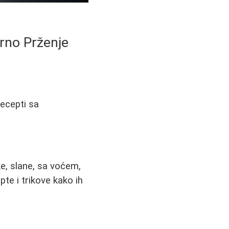
orno Prženje
ecepti sa
ke, slane, sa voćem,
te i trikove kako ih