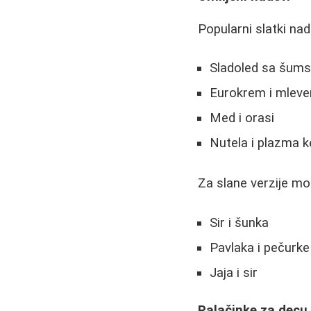
Popularni slatki nad
Sladoled sa šum
Eurokrem i mleve
Med i orasi
Nutela i plazma 
Za slane verzije mož
Sir i šunka
Pavlaka i pečurke
Jaja i sir
Palačinke za decu