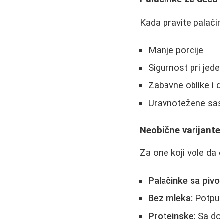
Kada pravite palači
Manje porcije
Sigurnost pri jede
Zabavne oblike i 
Uravnotežene sa
Neobične varijant
Za one koji vole da
Palačinke sa piv
Bez mleka:
Potpun
Proteinske:
Sa do