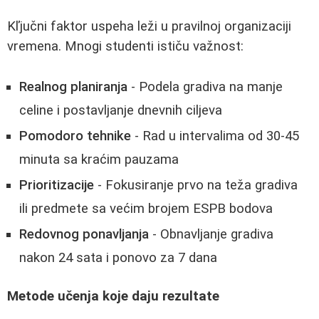
Kľjučni faktor uspeha leži u pravilnoj organizaciji
vremena. Mnogi studenti ističu važnost:
Realnog planiranja
- Podela gradiva na manje
celine i postavljanje dnevnih ciljeva
Pomodoro tehnike
- Rad u intervalima od 30-45
minuta sa kraćim pauzama
Prioritizacije
- Fokusiranje prvo na teža gradiva
ili predmete sa većim brojem ESPB bodova
Redovnog ponavljanja
- Obnavljanje gradiva
nakon 24 sata i ponovo za 7 dana
Metode učenja koje daju rezultate