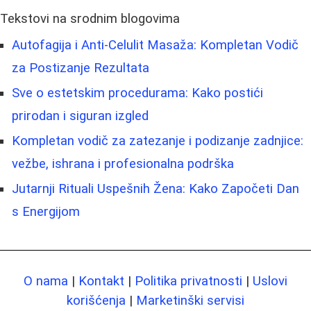
Tekstovi na srodnim blogovima
Autofagija i Anti-Celulit Masaža: Kompletan Vodič
za Postizanje Rezultata
Sve o estetskim procedurama: Kako postići
prirodan i siguran izgled
Kompletan vodič za zatezanje i podizanje zadnjice:
vežbe, ishrana i profesionalna podrška
Jutarnji Rituali Uspešnih Žena: Kako Započeti Dan
s Energijom
O nama
|
Kontakt
|
Politika privatnosti
|
Uslovi
korišćenja
|
Marketinški servisi