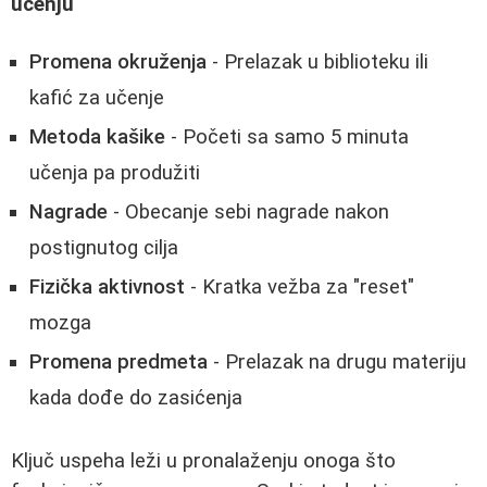
učenju
Promena okruženja
- Prelazak u biblioteku ili
kafić za učenje
Metoda kašike
- Početi sa samo 5 minuta
učenja pa produžiti
Nagrade
- Obecanje sebi nagrade nakon
postignutog cilja
Fizička aktivnost
- Kratka vežba za "reset"
mozga
Promena predmeta
- Prelazak na drugu materiju
kada dođe do zasićenja
Ključ uspeha leži u pronalaženju onoga što