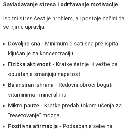
Savladavanje stresa i održavanje motivacije
Ispitni stres čest je problem, ali postoje načini da
se njime upravlja:
Dovoljno sna
- Minimum 6 sati sna pre ispita
ključan je za koncentraciju
Fizička aktivnost
- Kratke šetnje ili vežbe za
opuštanje smanjuju napetost
Balansiran ishrana
- Redovni obroci bogati
vitaminima i mineralima
Mikro pauze
- Kratke predah tokom učenja za
"resetovanje" mozga
Pozitivna afirmacija
- Podsećanje sebe na