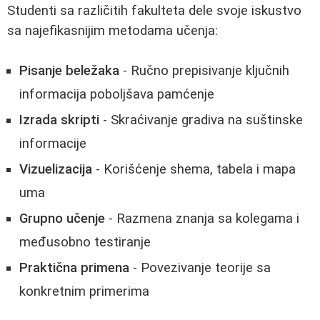
Studenti sa različitih fakulteta dele svoje iskustvo
sa najefikasnijim metodama učenja:
Pisanje beležaka
- Ručno prepisivanje ključnih
informacija poboljšava pamćenje
Izrada skripti
- Skraćivanje gradiva na suštinske
informacije
Vizuelizacija
- Korišćenje shema, tabela i mapa
uma
Grupno učenje
- Razmena znanja sa kolegama i
međusobno testiranje
Praktična primena
- Povezivanje teorije sa
konkretnim primerima