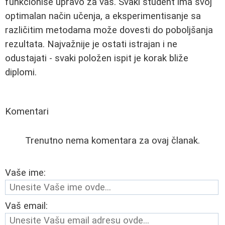
funkcioniše upravo za vas. Svaki student ima svoj
optimalan način učenja, a eksperimentisanje sa
različitim metodama može dovesti do poboljšanja
rezultata. Najvažnije je ostati istrajan i ne
odustajati - svaki položen ispit je korak bliže
diplomi.
Komentari
Trenutno nema komentara za ovaj članak.
Vaše ime:
Vaš email: