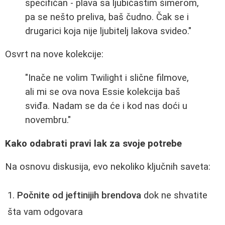
specifičan - plava sa ljubičastim šimerom,
pa se nešto preliva, baš čudno. Čak se i
drugarici koja nije ljubitelj lakova svideo."
Osvrt na nove kolekcije:
"Inače ne volim Twilight i slične filmove,
ali mi se ova nova Essie kolekcija baš
sviđa. Nadam se da će i kod nas doći u
novembru."
Kako odabrati pravi lak za svoje potrebe
Na osnovu diskusija, evo nekoliko ključnih saveta:
Počnite od jeftinijih brendova
dok ne shvatite
šta vam odgovara