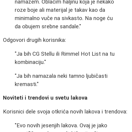
namazem. Oblačim haljinu koja je nekako
roze boje ali materijal je takav kao da
minimalno vuče na sivkasto. Na noge ću
da obujem srebne sandale."
Odgovori drugih korisnika:
"Ja bih CG Stellu ili Rimmel Hot List na tu
kombinaciju."
"Ja bih namazala neki tamno ljubičasti
kremasti."
Noviteti i trendovi u svetu lakova
Korisnici dele svoja otkrića novih lakova i trendova:
"Evo novih jesenjih lakova. Ovaj je jako