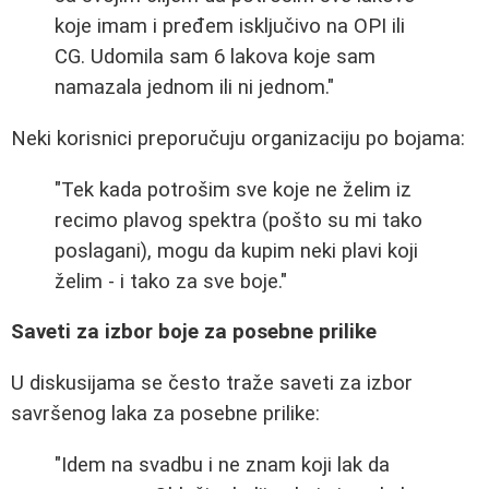
koje imam i pređem isključivo na OPI ili
CG. Udomila sam 6 lakova koje sam
namazala jednom ili ni jednom."
Neki korisnici preporučuju organizaciju po bojama:
"Tek kada potrošim sve koje ne želim iz
recimo plavog spektra (pošto su mi tako
poslagani), mogu da kupim neki plavi koji
želim - i tako za sve boje."
Saveti za izbor boje za posebne prilike
U diskusijama se često traže saveti za izbor
savršenog laka za posebne prilike:
"Idem na svadbu i ne znam koji lak da