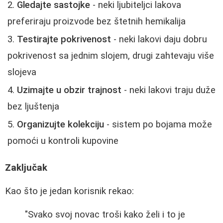
Gledajte sastojke
- neki ljubiteljci lakova
preferiraju proizvode bez štetnih hemikalija
Testirajte pokrivenost
- neki lakovi daju dobru
pokrivenost sa jednim slojem, drugi zahtevaju više
slojeva
Uzimajte u obzir trajnost
- neki lakovi traju duže
bez ljuštenja
Organizujte kolekciju
- sistem po bojama može
pomoći u kontroli kupovine
Zaključak
Kao što je jedan korisnik rekao:
"Svako svoj novac troši kako želi i to je