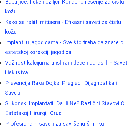
Bubuljice, fleke i ožiljci: Konačno rešenje za čistu
kožu
Kako se rešiti mitisera - Efikasni saveti za čistu
kožu
Implanti u jagodicama - Sve što treba da znate o
estetskoj korekciji jagodica
Važnost kalcijuma u ishrani dece i odraslih - Saveti
i iskustva
Prevencija Raka Dojke: Pregledi, Dijagnostika i
Saveti
Silikonski Implantati: Da Ili Ne? Različiti Stavovi O
Estetskoj Hirurgiji Grudi
Profesionalni saveti za savršenu šminku