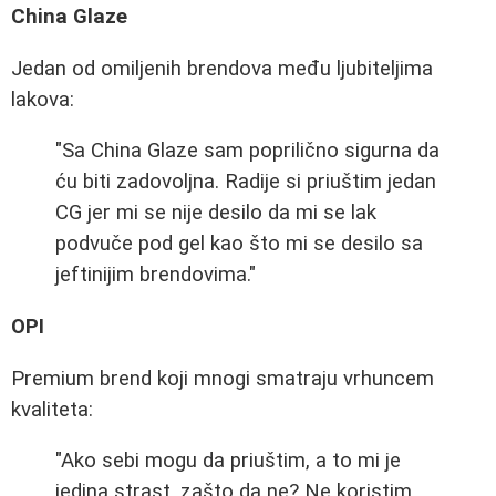
China Glaze
Jedan od omiljenih brendova među ljubiteljima
lakova:
"Sa China Glaze sam poprilično sigurna da
ću biti zadovoljna. Radije si priuštim jedan
CG jer mi se nije desilo da mi se lak
podvuče pod gel kao što mi se desilo sa
jeftinijim brendovima."
OPI
Premium brend koji mnogi smatraju vrhuncem
kvaliteta:
"Ako sebi mogu da priuštim, a to mi je
jedina strast, zašto da ne? Ne koristim