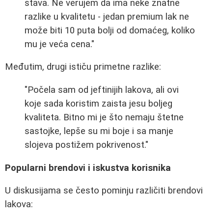
stava. Ne verujem da ima neke znatne
razlike u kvalitetu - jedan premium lak ne
može biti 10 puta bolji od domaćeg, koliko
mu je veća cena."
Međutim, drugi ističu primetne razlike:
"Počela sam od jeftinijih lakova, ali ovi
koje sada koristim zaista jesu boljeg
kvaliteta. Bitno mi je što nemaju štetne
sastojke, lepše su mi boje i sa manje
slojeva postižem pokrivenost."
Popularni brendovi i iskustva korisnika
U diskusijama se često pominju različiti brendovi
lakova: