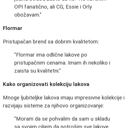
OPI fanatično, ali CG, Essie i Orly
obožavam."
Flormar
Pristupačan brend sa dobrim kvalitetom:
"Flormar ima odlične lakove po
pristupačnim cenama. Imam ih nekoliko i
zaista su kvalitetni."
Kako organizovati kolekciju lakova
Mnoge ljubiteljke lakova imaju impresivne kolekcije i
razvijaju sisteme za njihovo organizovanje:
"Moram da se pohvalim da sam u skladu
sa svojim ciljem da potrošim sve lakove