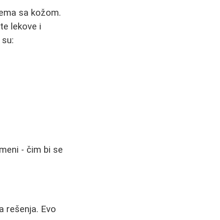
blema sa kožom.
te lekove i
 su:
emeni - čim bi se
a rešenja. Evo