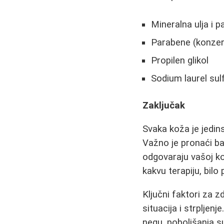
Mineralna ulja i p
Parabene (konze
Propilen glikol
Sodium laurel sul
Zaključak
Svaka koža je jedin
Važno je pronaći b
odgovaraju vašoj ko
kakvu terapiju, bilo 
Ključni faktori za 
situacija i strpljenj
negu, poboljšanja s