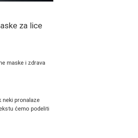
aske za lice
odne maske i zdrava
k neki pronalaze
ekstu ćemo podeliti