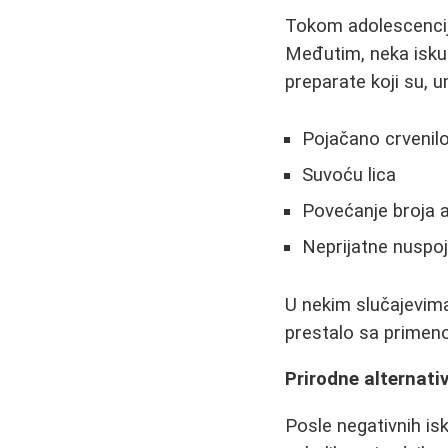
Tokom adolescencij
Međutim, neka iskust
preparate koji su, 
Pojačano crvenil
Suvoću lica
Povećanje broja a
Neprijatne nuspoj
U nekim slučajevima,
prestalo sa primeno
Prirodne alternati
Posle negativnih is