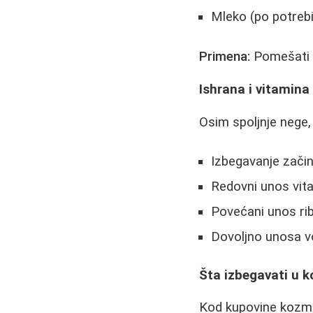
Mleko (po potrebi
Primena:
Pomešati s
Ishrana i vitamin
Osim spoljnje nege,
Izbegavanje začin
Redovni unos vita
Povećani unos ri
Dovoljno unosa 
Šta izbegavati u 
Kod kupovine kozmet