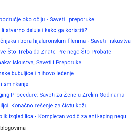
područje oko očiju - Saveti i preporuke
li stvarno deluje i kako ga koristiti?
jaka i bora hijaluronskim filerima - Saveti i iskustva
Sve Što Treba da Znate Pre nego Što Probate
paka: Iskustva, Saveti i Preporuke
ke bubuljice i njihovo lečenje
 i šminkanje
-Aging Procedure: Saveti za Žene u Zrelim Godinama
ožiljci: Konačno rešenje za čistu kožu
lik izgled lica - Kompletan vodič za anti-aging negu
 blogovima