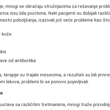
e, mnogi se obraćaju stručnjacima za rešavanje pro
va nisu bila pozitivna. Neki pacijenti su dobijali različi
umesto poboljšanja, izazivali još veće probleme kao što
o kože
kni
ave od antibiotika
 terapije su trajale mesecima, a rezultati su bili privr
m lekova, problemi bi se ponovo pojavljivali.
ve
kustava sa različitim tretmanima, mnogi traže prirodnij