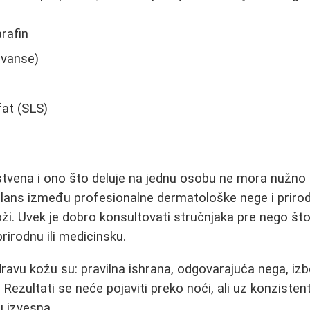
arafin
rvanse)
fat (SLS)
stvena i ono što deluje na jednu osobu ne mora nužno 
alans između profesionalne dermatološke nege i priro
ži. Uvek je dobro konsultovati stručnjaka pre nego št
prirodnu ili medicinsku.
zdravu kožu su: pravilna ishrana, odgovarajuća nega, iz
e. Rezultati se neće pojaviti preko noći, ali uz konzisten
u izvesna.