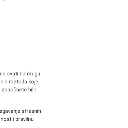
delovati na drugu.
dnih metoda koje
o započnete bilo
begavanje stresnih
tnost i pravilnu