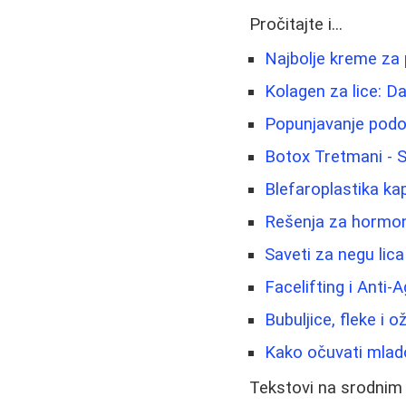
Pročitajte i...
Najbolje kreme za 
Kolagen za lice: Da 
Popunjavanje podočn
Botox Tretmani - 
Blefaroplastika ka
Rešenja za hormons
Saveti za negu lica
Facelifting i Anti
Bubuljice, fleke i 
Kako očuvati mlado
Tekstovi na srodnim