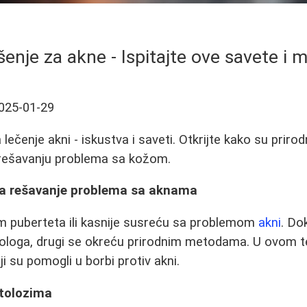
enje za akne - Ispitajte ove savete i m
025-01-29
lečenje akni - iskustva i saveti. Otkrijte kako su prir
rešavanju problema sa kožom.
za rešavanje problema sa aknama
om puberteta ili kasnije susreću sa problemom
akni
. Do
ologa, drugi se okreću prirodnim metodama. U ovom t
ji su pomogli u borbi protiv akni.
tolozima