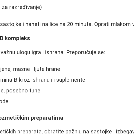
 za razređivanje)
astojke i naneti na lice na 20 minuta. Oprati mlakom
a B kompleks
 važnu ulogu igra i ishrana. Preporučuje se:
jene, masne i ljute hrane
mina B kroz ishranu ili suplemente
be, posebno tune
vode
kozmetičkim preparatima
ičkih preparata, obratite pažnju na sastojke i izbegav