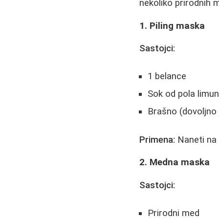
nekoliko prirodnih 
1. Piling maska
Sastojci:
1 belance
Sok od pola limu
Brašno (dovoljno
Primena:
Naneti na o
2. Medna maska
Sastojci:
Prirodni med