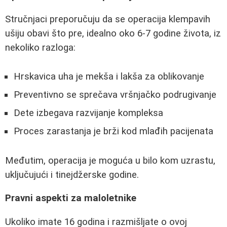
Stručnjaci preporučuju da se operacija klempavih
ušiju obavi što pre, idealno oko 6-7 godine života, iz
nekoliko razloga:
Hrskavica uha je mekša i lakša za oblikovanje
Preventivno se sprečava vršnjačko podrugivanje
Dete izbegava razvijanje kompleksa
Proces zarastanja je brži kod mlađih pacijenata
Međutim, operacija je moguća u bilo kom uzrastu,
uključujući i tinejdžerske godine.
Pravni aspekti za maloletnike
Ukoliko imate 16 godina i razmišljate o ovoj