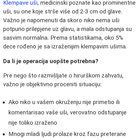
Klempave uši
, medicinski poznate kao prominentne
uši, su one koje strše više od 2-3 cm od glave.
Važno je napomenuti da skoro niko nema uši
potpuno prilepjene uz glavu, a mala odstupanja su
sasvim normalna. Prema statistikama, oko 5%
dece rođeno je sa izraženijim klempavim ušima.
Da li je operacija uopšte potrebna?
Pre nego što razmišljate o hirurškom zahvatu,
važno je objektivno proceniti situaciju:
Ako niko u vašem okruženju nije primetio ili
komentarisao vaše uši, verovatno odstupanje
nije toliko izraženo
Mnogi mladi ljudi prolaze kroz fazu preterane