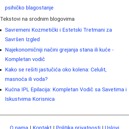
psihičko blagostanje
Tekstovi na srodnim blogovima
Savremeni Kozmetički i Estetski Tretmani za
Savršen Izgled
Najekonomičniji načini grejanja stana ili kuće -
Kompletan vodič
Kako se rešiti jastučića oko kolena: Celulit,
masnoća ili voda?
Kućna IPL Epilacija: Kompletan Vodič sa Savetima i
Iskustvima Korisnica
O nama
|
Kontakt
|
Politika privatnosti
|
Uslovi