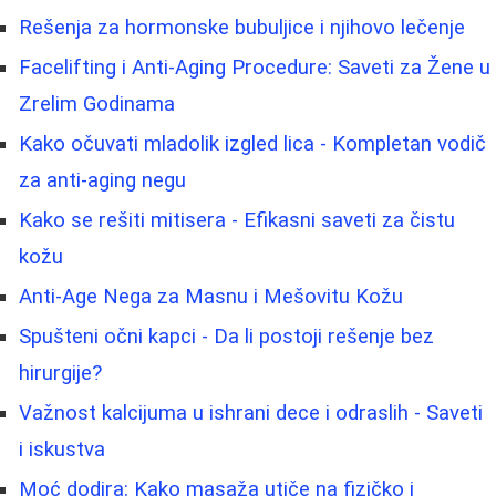
Rešenja za hormonske bubuljice i njihovo lečenje
Facelifting i Anti-Aging Procedure: Saveti za Žene u
Zrelim Godinama
Kako očuvati mladolik izgled lica - Kompletan vodič
za anti-aging negu
Kako se rešiti mitisera - Efikasni saveti za čistu
kožu
Anti-Age Nega za Masnu i Mešovitu Kožu
Spušteni očni kapci - Da li postoji rešenje bez
hirurgije?
Važnost kalcijuma u ishrani dece i odraslih - Saveti
i iskustva
Moć dodira: Kako masaža utiče na fizičko i