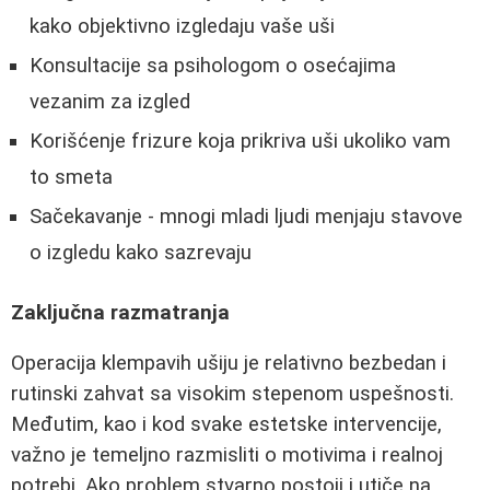
kako objektivno izgledaju vaše uši
Konsultacije sa psihologom o osećajima
vezanim za izgled
Korišćenje frizure koja prikriva uši ukoliko vam
to smeta
Sačekavanje - mnogi mladi ljudi menjaju stavove
o izgledu kako sazrevaju
Zaključna razmatranja
Operacija klempavih ušiju je relativno bezbedan i
rutinski zahvat sa visokim stepenom uspešnosti.
Međutim, kao i kod svake estetske intervencije,
važno je temeljno razmisliti o motivima i realnoj
potrebi. Ako problem stvarno postoji i utiče na