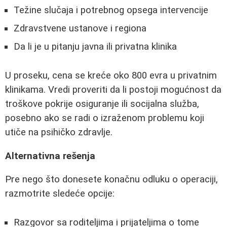
Težine slučaja i potrebnog opsega intervencije
Zdravstvene ustanove i regiona
Da li je u pitanju javna ili privatna klinika
U proseku, cena se kreće oko 800 evra u privatnim
klinikama. Vredi proveriti da li postoji mogućnost da
troškove pokrije osiguranje ili socijalna služba,
posebno ako se radi o izraženom problemu koji
utiče na psihičko zdravlje.
Alternativna rešenja
Pre nego što donesete konačnu odluku o operaciji,
razmotrite sledeće opcije:
Razgovor sa roditeljima i prijateljima o tome