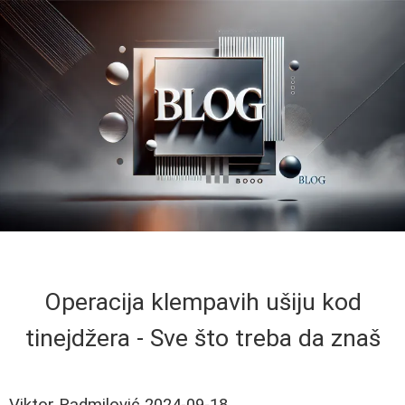
Operacija klempavih ušiju kod
tinejdžera - Sve što treba da znaš
Viktor Radmilović
2024-09-18