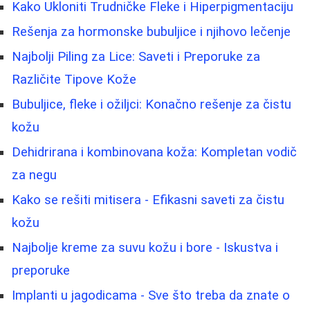
Kako Ukloniti Trudničke Fleke i Hiperpigmentaciju
Rešenja za hormonske bubuljice i njihovo lečenje
Najbolji Piling za Lice: Saveti i Preporuke za
Različite Tipove Kože
Bubuljice, fleke i ožiljci: Konačno rešenje za čistu
kožu
Dehidrirana i kombinovana koža: Kompletan vodič
za negu
Kako se rešiti mitisera - Efikasni saveti za čistu
kožu
Najbolje kreme za suvu kožu i bore - Iskustva i
preporuke
Implanti u jagodicama - Sve što treba da znate o