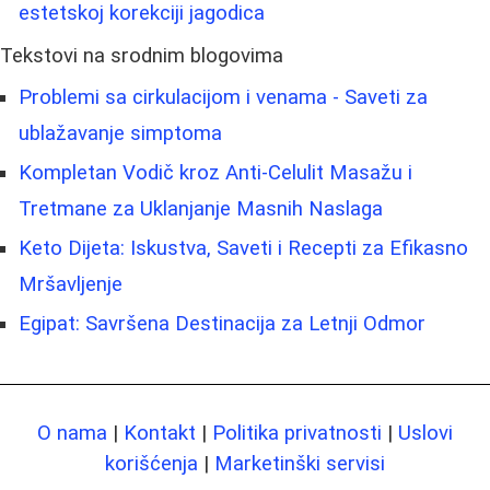
estetskoj korekciji jagodica
Tekstovi na srodnim blogovima
Problemi sa cirkulacijom i venama - Saveti za
ublažavanje simptoma
Kompletan Vodič kroz Anti-Celulit Masažu i
Tretmane za Uklanjanje Masnih Naslaga
Keto Dijeta: Iskustva, Saveti i Recepti za Efikasno
Mršavljenje
Egipat: Savršena Destinacija za Letnji Odmor
O nama
|
Kontakt
|
Politika privatnosti
|
Uslovi
korišćenja
|
Marketinški servisi