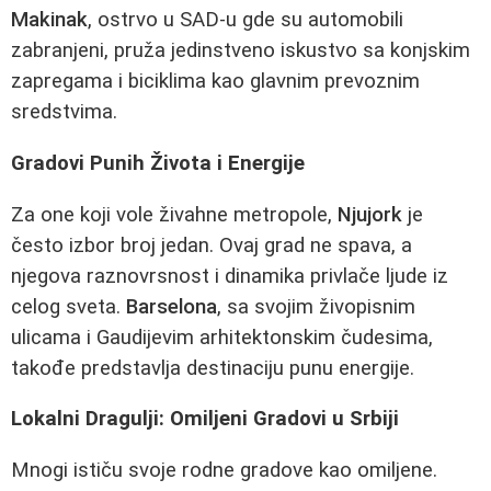
Makinak
, ostrvo u SAD-u gde su automobili
zabranjeni, pruža jedinstveno iskustvo sa konjskim
zapregama i biciklima kao glavnim prevoznim
sredstvima.
Gradovi Punih Života i Energije
Za one koji vole živahne metropole,
Njujork
je
često izbor broj jedan. Ovaj grad ne spava, a
njegova raznovrsnost i dinamika privlače ljude iz
celog sveta.
Barselona
, sa svojim živopisnim
ulicama i Gaudijevim arhitektonskim čudesima,
takođe predstavlja destinaciju punu energije.
Lokalni Dragulji: Omiljeni Gradovi u Srbiji
Mnogi ističu svoje rodne gradove kao omiljene.