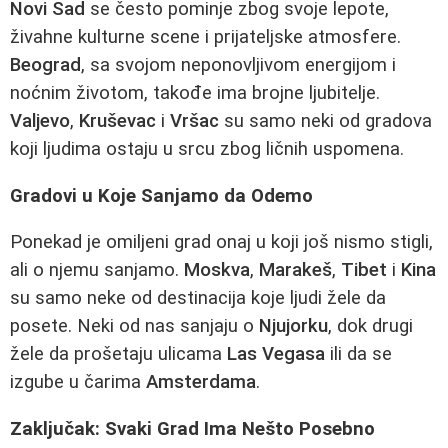
Novi Sad
se često pominje zbog svoje lepote,
živahne kulturne scene i prijateljske atmosfere.
Beograd
, sa svojom neponovljivom energijom i
noćnim životom, takođe ima brojne ljubitelje.
Valjevo
,
Kruševac
i
Vršac
su samo neki od gradova
koji ljudima ostaju u srcu zbog ličnih uspomena.
Gradovi u Koje Sanjamo da Odemo
Ponekad je omiljeni grad onaj u koji još nismo stigli,
ali o njemu sanjamo.
Moskva
,
Marakeš
,
Tibet
i
Kina
su samo neke od destinacija koje ljudi žele da
posete. Neki od nas sanjaju o
Njujorku
, dok drugi
žele da prošetaju ulicama
Las Vegasa
ili da se
izgube u čarima
Amsterdama
.
Zaključak: Svaki Grad Ima Nešto Posebno