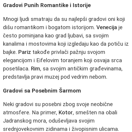
Gradovi Punih Romantike i Istorije
Mnogi ljudi smatraju da su najlepši gradovi oni koji
dišu romantikom i bogatom istorijom.
Venecija
je
često pominjana kao grad ljubavi, sa svojim
kanalima i mostovima koji izgledaju kao da potiču iz
bajke.
Pariz
takođe privlači pažnju svojom
elegancijom i Eifelovim toranjem koji osvaja srca
posetilaca.
Rim
, sa svojim antičkim građevinama,
predstavlja pravi muzej pod vedrim nebom.
Gradovi sa Posebnim Šarmom
Neki gradovi su posebni zbog svoje neobične
atmosfere. Na primer,
Kotor
, smešten na obali
Jadranskog mora, oduševljava svojim
srednjovekovnim zidinama i živopisnim ulicama.