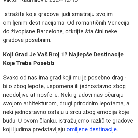
Istražite koje gradove ljudi smatraju svojim
omiljenim destinacijama. Od romantičnih Venecija
do živopisne Barcelone, otkrijte šta čini neke
gradove posebnim.
Koji Grad Je Vaš Broj 1? Najlepše Destinacije
Koje Treba Posetiti
Svako od nas ima grad koji mu je posebno drag -
bilo zbog lepote, uspomena ili jednostavno zbog
neodoljive atmosfere. Neki gradovi nas očaraju
svojom arhitekturom, drugi prirodnim lepotama, a
neki jednostavno ostaju u srcu zbog emocija koje
budu. U ovom članku, istražujemo različite gradove
koji ljudima predstavljaju
omiljene destinacije
.