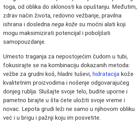
toga, od oblika do sklonosti ka opuštanju. Međutim,
zdrav način života, redovno vežbanje, pravilna
ishrana i dosledna
nega kože
su moćni alati koji
mogu maksimizirati potencijal i poboljšati
samopouzdanje.
Umesto traganja za nepostojećim čudom u tubi,
fokusirajte se na kombinaciju dokazanih metoda:
vežbe za grudni koš, hladni tuševi,
hidratacija
kože
kvalitetnim proizvodima i nošenje odgovarajućeg
donjeg rublja. Slušajte svoje telo, budite uporne i
pametno birajte u šta ćete uložiti svoje vreme i
novac. Lepota grudi leži ne samo u njihovom obliku
već i u brigu i pažnji koju im posvetite.