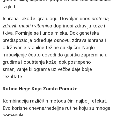
izgled.
Ishrana takođe igra ulogu. Dovoljan unos
proteina,
zdravih masti i vitamina
doprinosi zdravlju kože i
tkiva. Pominje se i unos mleka. Dok genetska
predispozicija određuje osnovu, zdrava ishrana i
održavanje stabilne težine su ključni. Naglo
mršavljenje često dovodi do gubitka zapremine u
grudima i opuštanja kože, dok postepeno
smanjivanje kilograma uz vežbe daje bolje
rezultate.
Rutina Nege Koja Zaista Pomaže
Kombinacija različitih metoda čini najbolji efekat.
Evo korisne dnevne/nedeljne rutine koju su mnoge
pomenule: