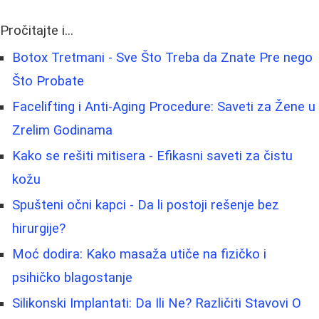
Pročitajte i...
Botox Tretmani - Sve Što Treba da Znate Pre nego
Što Probate
Facelifting i Anti-Aging Procedure: Saveti za Žene u
Zrelim Godinama
Kako se rešiti mitisera - Efikasni saveti za čistu
kožu
Spušteni očni kapci - Da li postoji rešenje bez
hirurgije?
Moć dodira: Kako masaža utiče na fizičko i
psihičko blagostanje
Silikonski Implantati: Da Ili Ne? Različiti Stavovi O