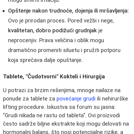
mogu smiriti iritaciju.
Opštenje nakon trudnoće, dojenja ili mršavljenja:
Ovo je prirodan proces. Pored vežbi i nege,
kvalitetan, dobro podižući grudnjak
je
neprocenjiv. Prava veličina i oblik mogu
dramatično promeniti siluetu i pružiti potporu
koja sprečava dalje opuštanje.
Tablete, "Čudotvorni" Kokteli i Hirurgija
U potrazi za brzim rešenjima, mnoge nailaze na
ponude za tablete za
povećanje grudi
ili nehirurške
lifting procedure. Iskustva sa forum su jasna:
"Grudi nikada ne rastu od tableta". Ovi proizvodi
često sadrže biljne ekstrakte koji mogu delovati na
hormonalni balans, što nosi potencijalne rizike, a