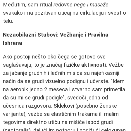
Međutim, sam ritual
redovne nege i masaže
svakako ima pozitivan uticaj na cirkulaciju i svest o
telu.
Nezaobilazni Stubovi: Vežbanje i Pravilna
Ishrana
Ako postoji nešto oko čega se gotovo sve
saglašavaju, to je značaj
fizičke aktivnosti
. Vežbe
za jačanje grudnih i leđnih mišića su najefikasniji
način da se grudi vizuelno podignu i učvrste. "Idem
na aerobik jedno 2 meseca i stvarno sam primetila
da su mi se grudi podigle", svedoči jedna od
učesnica razgovora.
Sklekovi
(posebno ženske
varijante), vežbe sa elastičnim trakama ili malim
tegovima direktno utiču na mišiće ispod grudi
(pectoralis), dajući im potporu i podižući celokupan