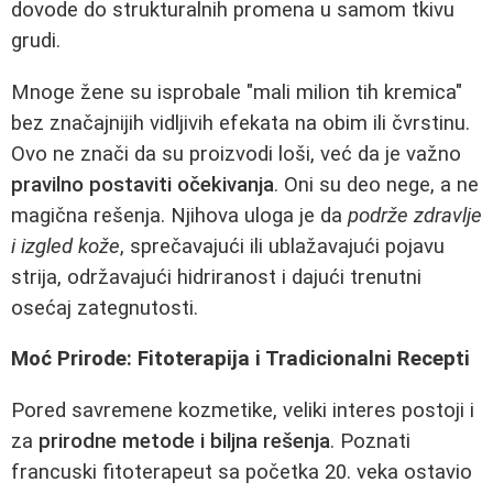
dovode do strukturalnih promena u samom tkivu
grudi.
Mnoge žene su isprobale "mali milion tih kremica"
bez značajnijih vidljivih efekata na obim ili čvrstinu.
Ovo ne znači da su proizvodi loši, već da je važno
pravilno postaviti očekivanja
. Oni su deo nege, a ne
magična rešenja. Njihova uloga je da
podrže zdravlje
i izgled kože
, sprečavajući ili ublažavajući pojavu
strija, održavajući hidriranost i dajući trenutni
osećaj zategnutosti.
Moć Prirode: Fitoterapija i Tradicionalni Recepti
Pored savremene kozmetike, veliki interes postoji i
za
prirodne metode i biljna rešenja
. Poznati
francuski fitoterapeut sa početka 20. veka ostavio