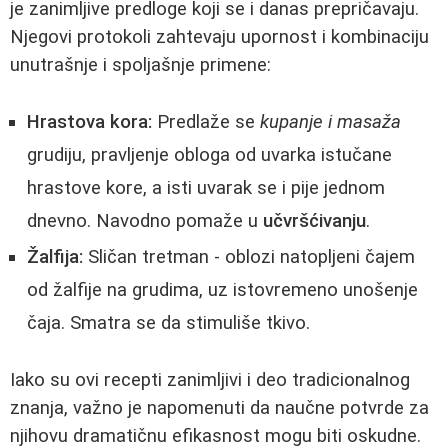
je zanimljive predloge koji se i danas prepričavaju.
Njegovi protokoli zahtevaju upornost i kombinaciju
unutrašnje i spoljašnje primene:
Hrastova kora:
Predlaže se
kupanje i masaža
grudiju, pravljenje obloga od uvarka istučane
hrastove kore, a isti uvarak se i pije jednom
dnevno. Navodno pomaže u
učvršćivanju
.
Žalfija:
Sličan tretman - oblozi natopljeni čajem
od žalfije na grudima, uz istovremeno unošenje
čaja. Smatra se da stimuliše tkivo.
Iako su ovi recepti zanimljivi i deo tradicionalnog
znanja, važno je napomenuti da naučne potvrde za
njihovu dramatičnu efikasnost mogu biti oskudne.