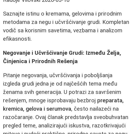
Saznajte istinu o kremama, gelovima i prirodnim
metodama za negu i učvršćivanje grudi. Kompletan
vodič sa korisnim savetima, vezbama i analizom
efikasnosti.
Negovanje i Učvršćivanje Grudi: Između Želja,
Činjenica i Prirodnih Rešenja
Pitanje negovanja, učvršćivanja i poboljšanja
izgleda grudi jedna je od najčešćih tema među
ženama svih generacija. U potrazi za savršenim
rešenjem, mnoge isprobavaju bezbroj
preparata,
kremica, gelova i serumova
, često nailazeći na
razočaranje. Ovaj članak predstavlja sveobuhvatan
pregled teme, analizirajući iskustva, razotkrivajući
mitove i nudeći praktične, prirodne savete za negu