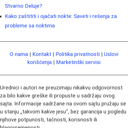
Stvarno Deluje?
Kako zaštititi i ojačati nokte: Saveti i rešenja za
probleme sa noktima
O nama
|
Kontakt
|
Politika privatnosti
|
Uslovi
korišćenja
|
Marketinški servisi
Urednici i autori ne preuzimaju nikakvu odgovornost
za bilo kakve greške ili propuste u sadržaju ovog
sajta. Informacije sadržane na ovom sajtu pružaju se
u stanju „takvom kakve jesu“, bez garancija u pogledu
njihove potpunosti, tačnosti, korisnosti ili
blagovremenosti.