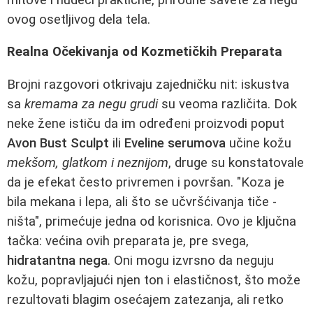
ovog osetljivog dela tela.
Realna Očekivanja od Kozmetičkih Preparata
Brojni razgovori otkrivaju zajedničku nit: iskustva
sa
kremama za negu grudi
su veoma različita. Dok
neke žene ističu da im određeni proizvodi poput
Avon Bust Sculpt
ili
Eveline serumova
učine kožu
mekšom, glatkom i neznijom
, druge su konstatovale
da je efekat često privremen i površan. "Koza je
bila mekana i lepa, ali što se učvršćivanja tiče -
ništa", primećuje jedna od korisnica. Ovo je ključna
tačka: većina ovih preparata je, pre svega,
hidratantna nega
. Oni mogu izvrsno da neguju
kožu, popravljajući njen ton i elastičnost, što može
rezultovati blagim osećajem zatezanja, ali retko