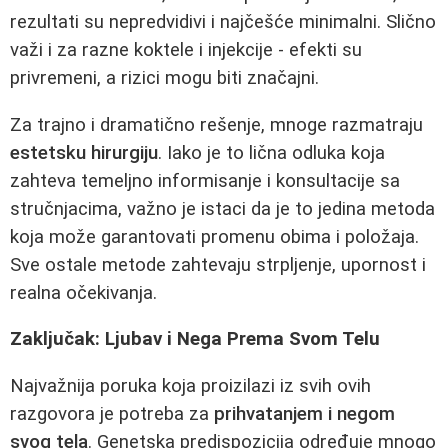
rezultati su nepredvidivi i najčešće minimalni. Slično
važi i za razne koktele i injekcije - efekti su
privremeni, a rizici mogu biti značajni.
Za trajno i dramatično rešenje, mnoge razmatraju
estetsku hirurgiju
. Iako je to lična odluka koja
zahteva temeljno informisanje i konsultacije sa
stručnjacima, važno je istaci da je to jedina metoda
koja može garantovati promenu obima i položaja.
Sve ostale metode zahtevaju strpljenje, upornost i
realna očekivanja.
Zaključak: Ljubav i Nega Prema Svom Telu
Najvažnija poruka koja proizilazi iz svih ovih
razgovora je potreba za
prihvatanjem i negom
svog tela
. Genetska predispozicija određuje mnogo