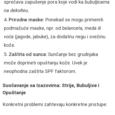
sprečava zapušenje pora koje vodi ka
bubuljicama
na dekolteu
.
Prirodne maske:
Ponekad se mogu primeniti
podmažuće maske, npr. od
belanceta, meda ili
voća
(jagode, jabuke), za dodatnu negu i svežinu
kože.
Zaštita od sunca:
Sunčanje bez grudnjaka
može doprineti opuštanju kože. Uvek je
neophodna zaštita SPF faktorom.
Suočavanje sa Izazovima: Strije, Bubuljice i
Opuštanje
Konkretni problemi zahtevaju konkretne pristupe: