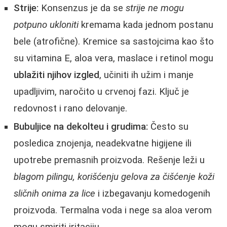
Strije:
Konsenzus je da se
strije ne mogu
potpuno ukloniti
kremama kada jednom postanu
bele (atrofične). Kremice sa sastojcima kao što
su vitamina E, aloa vera, maslace i retinol mogu
ublažiti njihov izgled
, učiniti ih užim i manje
upadljivim, naročito u crvenoj fazi. Ključ je
redovnost i rano delovanje.
Bubuljice na dekolteu i grudima:
Često su
posledica znojenja, neadekvatne higijene ili
upotrebe premasnih proizvoda. Rešenje leži u
blagom pilingu, korišćenju gelova za čišćenje koži
sličnih onima za lice
i izbegavanju komedogenih
proizvoda. Termalna voda i nege sa aloa verom