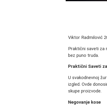
Viktor Radmilović
2
Praktični saveti za 
bez puno truda.
Praktični Saveti z
U svakodnevnoj žur
izgled. Ovde donosi
skupe proizvode.
Negovanje kose