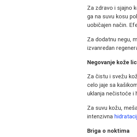
Za zdravo i sjajno k
ga na suvu kosu pol
uobičajen način. Efe
Za dodatnu negu, me
izvanredan regenera
Negovanje kože li
Za čistu i svežu ko
celo jaje sa kašiko
uklanja nečistoće i 
Za suvu kožu, mešav
intenzivna
hidrataci
Briga o noktima