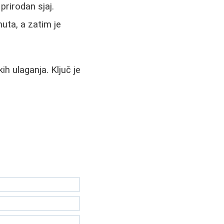
prirodan sjaj.
uta, a zatim je
h ulaganja. Ključ je