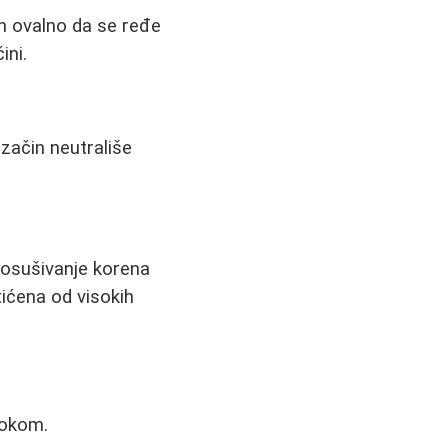
 ih ovalno da se ređe
ini.
 začin neutrališe
a osušivanje korena
tićena od visokih
sokom.