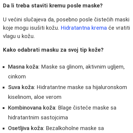
Da li treba staviti kremu posle maske?
U većini slučajeva da, posebno posle čistećih maski
koje mogu isušiti kožu.
Hidratantna krema
će vratiti
vlagu u kožu.
Kako odabrati masku za svoj tip kože?
Masna koža
: Maske sa glinom, aktivnim ugljem,
cinkom
Suva koža
: Hidratantne maske sa hijaluronskom
kiselinom, aloe verom
Kombinovana koža
: Blage čisteće maske sa
hidratantnim sastojcima
Osetljiva koža
: Bezalkoholne maske sa