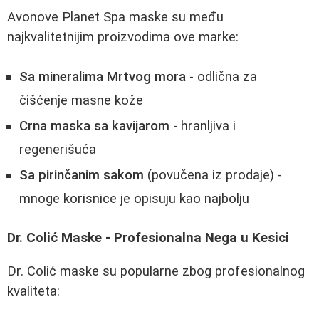
Avonove Planet Spa maske su među
najkvalitetnijim proizvodima ove marke:
Sa mineralima Mrtvog mora
- odlična za
čišćenje masne kože
Crna maska sa kavijarom
- hranljiva i
regenerišuća
Sa pirinčanim sakom
(povučena iz prodaje) -
mnoge korisnice je opisuju kao najbolju
Dr. Colić Maske - Profesionalna Nega u Kesici
Dr. Colić maske su popularne zbog profesionalnog
kvaliteta: