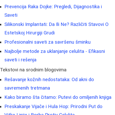
Prevencija Raka Dojke: Pregledi, Dijagnostika i
Saveti
Silikonski Implantati: Da Ili Ne? Različiti Stavovi O
Estetskoj Hirurgiji Grudi
Profesionalni saveti za savršenu šminku
Najbolje metode za uklanjanje celulita - Efikasni
saveti i rešenja
Tekstovi na srodnim blogovima
Rešavanje kožnih nedostataka: Od akni do
savremenih tretmana
Kako biramo šta čitamo: Putevi do omiljenih knjiga
Preskakanje Vijače i Hula Hop: Prirodni Put do
Vitke Linije i Borba Protiv Celulita