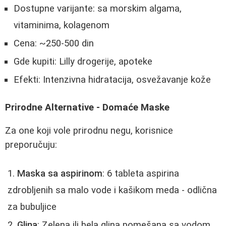
Dostupne varijante: sa morskim algama,
vitaminima, kolagenom
Cena: ~250-500 din
Gde kupiti: Lilly drogerije, apoteke
Efekti: Intenzivna hidratacija, osvežavanje kože
Prirodne Alternative - Domaće Maske
Za one koji vole prirodnu negu, korisnice
preporučuju:
Maska sa aspirinom
: 6 tableta aspirina
zdrobljenih sa malo vode i kašikom meda - odlična
za bubuljice
Glina
: Zelena ili bela glina pomešana sa vodom