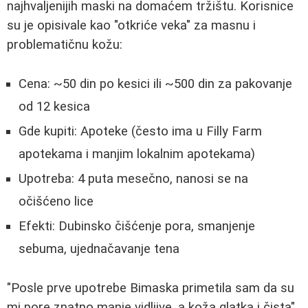
najhvaljenijih maski na domaćem tržištu. Korisnice
su je opisivale kao "otkriće veka" za masnu i
problematičnu kožu:
Cena: ~50 din po kesici ili ~500 din za pakovanje
od 12 kesica
Gde kupiti: Apoteke (često ima u Filly Farm
apotekama i manjim lokalnim apotekama)
Upotreba: 4 puta mesečno, nanosi se na
očišćeno lice
Efekti: Dubinsko čišćenje pora, smanjenje
sebuma, ujednačavanje tena
"Posle prve upotrebe Bimaska primetila sam da su
mi pore znatno manje vidljive, a koža glatka i čista",