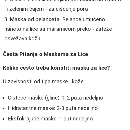
ili zelenim čajem - za čišćenje pora
Maska od belanceta
: Belance umućeno i
naneto na lice sa maramicom preko - zateže i
osvežava kožu
Česta Pitanja o Maskama za Lice
Koliko često treba koristiti masku za lice?
U zavisnosti od tipa maske i kože:
Čisteće maske (gline): 1-2 puta nedeljno
Hidratantne maske: 2-3 puta nedeljno
Eksfolirajuće maske: 1 put nedeljno