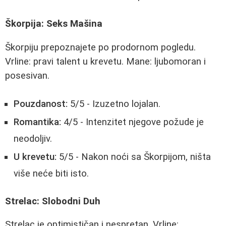
Škorpija: Seks Mašina
Škorpiju prepoznajete po prodornom pogledu.
Vrline: pravi talent u krevetu. Mane: ljubomoran i
posesivan.
Pouzdanost:
5/5 - Izuzetno lojalan.
Romantika:
4/5 - Intenzitet njegove požude je
neodoljiv.
U krevetu:
5/5 - Nakon noći sa Škorpijom, ništa
više neće biti isto.
Strelac: Slobodni Duh
Strelac je optimističan i nespretan. Vrline: