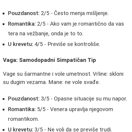
Pouzdanost:
2/5 - Često menja mišljenje.
Romantika:
2/5 - Ako vam je romantično da vas
tera na vežbanje, onda je to to.
U krevetu:
4/5 - Previše se kontroliše.
Vaga: Samodopadni Simpatičan Tip
Vage su šarmantne i vole umetnost. Vrline: skloni
su dugim vezama. Mane: ne vole svađe.
Pouzdanost:
3/5 - Opasne situacije su mu napor.
Romantika:
5/5 - Venera upravlja njegovom
romantikom.
U krevetu:
3/5 - Ne voli da se previše trudi.