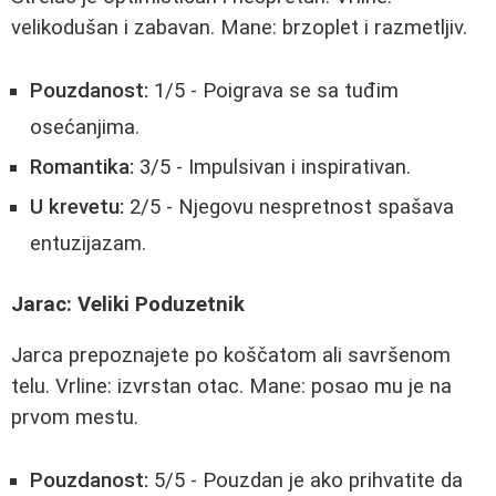
velikodušan i zabavan. Mane: brzoplet i razmetljiv.
Pouzdanost:
1/5 - Poigrava se sa tuđim
osećanjima.
Romantika:
3/5 - Impulsivan i inspirativan.
U krevetu:
2/5 - Njegovu nespretnost spašava
entuzijazam.
Jarac: Veliki Poduzetnik
Jarca prepoznajete po koščatom ali savršenom
telu. Vrline: izvrstan otac. Mane: posao mu je na
prvom mestu.
Pouzdanost:
5/5 - Pouzdan je ako prihvatite da