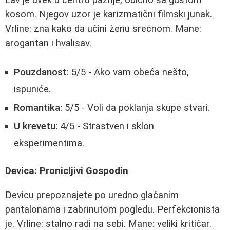
Lav je uvek u centru pažnje, obično sa gustom
kosom. Njegov uzor je karizmatični filmski junak.
Vrline: zna kako da učini ženu srećnom. Mane:
arogantan i hvalisav.
Pouzdanost:
5/5 - Ako vam obeća nešto,
ispuniće.
Romantika:
5/5 - Voli da poklanja skupe stvari.
U krevetu:
4/5 - Strastven i sklon
eksperimentima.
Devica: Pronicljivi Gospodin
Devicu prepoznajete po uredno glačanim
pantalonama i zabrinutom pogledu. Perfekcionista
je. Vrline: stalno radi na sebi. Mane: veliki kritičar.