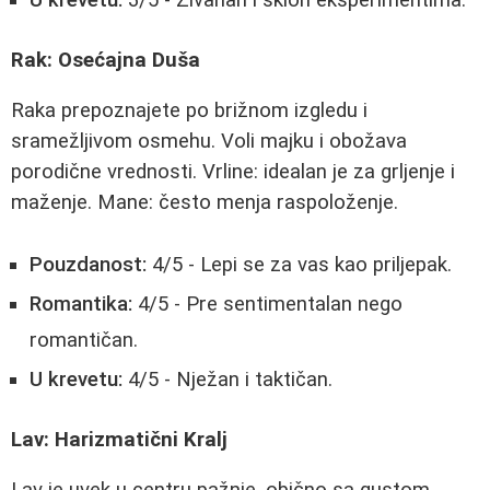
U krevetu:
3/5 - Živahan i sklon eksperimentima.
Rak: Osećajna Duša
Raka prepoznajete po brižnom izgledu i
sramežljivom osmehu. Voli majku i obožava
porodične vrednosti. Vrline: idealan je za grljenje i
maženje. Mane: često menja raspoloženje.
Pouzdanost:
4/5 - Lepi se za vas kao priljepak.
Romantika:
4/5 - Pre sentimentalan nego
romantičan.
U krevetu:
4/5 - Nježan i taktičan.
Lav: Harizmatični Kralj