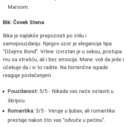
Marsom.
Bik: Čovek Stena
Bika je najlakše prepoznati po stilu i
samopouzdanju. Njegov uzor je elegancija tipa
"Džejms Bond". Vrline: izvrstan je u seksu, pristupa
mu sa strašću, ali i bez emocija. Mane: voli da jede i
očekuje da i vi to radite. Na histerične ispade
reaguje povlačenjem.
Pouzdanost:
5/5 - Nikada vas neće ostaviti u
škripcu.
Romantika:
3/5 - Veruje u ljubav, ali romantika
prestaje nakon što vas "odvuče u pećinu".