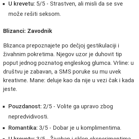
U krevetu:
5/5 - Strastven, ali misli da se sve
može rešiti seksom.
Blizanci: Zavodnik
Blizanca prepoznajete po dečjoj gestikulaciji i
živahnim pokretima. Njegov uzor je duhovit tip
poput jednog poznatog engleskog glumca. Vrline: u
društvu je zabavan, a SMS poruke su mu uvek
kreativne. Mane: deluje kao da nije u vezi čak i kada
jeste.
Pouzdanost:
2/5 - Volite ga upravo zbog
nepredvidivosti.
Romantika:
3/5 - Dobar je u komplimentima.