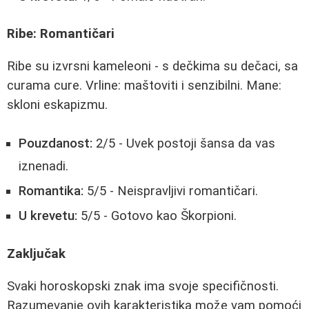
Ribe: Romantičari
Ribe su izvrsni kameleoni - s dečkima su dečaci, sa
curama cure. Vrline: maštoviti i senzibilni. Mane:
skloni eskapizmu.
Pouzdanost:
2/5 - Uvek postoji šansa da vas
iznenadi.
Romantika:
5/5 - Neispravljivi romantičari.
U krevetu:
5/5 - Gotovo kao Škorpioni.
Zaključak
Svaki horoskopski znak ima svoje specifičnosti.
Razumevanje ovih karakteristika može vam pomoći