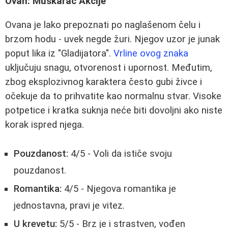
Ovan: Muškarac Akcije
Ovana je lako prepoznati po naglašenom čelu i
brzom hodu - uvek negde žuri. Njegov uzor je junak
poput lika iz "Gladijatora".
Vrline ovog znaka
uključuju snagu, otvorenost i upornost. Međutim,
zbog eksplozivnog karaktera često gubi živce i
očekuje da to prihvatite kao normalnu stvar. Visoke
potpetice i kratka suknja neće biti dovoljni ako niste
korak ispred njega.
Pouzdanost:
4/5 - Voli da ističe svoju
pouzdanost.
Romantika:
4/5 - Njegova romantika je
jednostavna, pravi je vitez.
U krevetu:
5/5 - Brz je i strastven, vođen