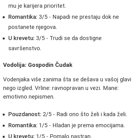
mu je karijera prioritet.
Romantika:
3/5 - Napadi ne prestaju dok ne
postanete njegova.
U krevetu:
3/5 - Trudi se da dostigne
savršenstvo.
Vodolija: Gospodin Čudak
Vodenjaka više zanima šta se dešava u vašoj glavi
nego izgled. Vrline: ravnopravan u vezi. Mane:
emotivno nepismen.
Pouzdanost:
2/5 - Radi ono što želi i kada želi.
Romantika:
1/5 - Hladan je prema emocijama.
U krevetu:
1/5 - Pomalo nastran.