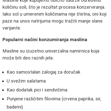
Masline koje kupujemo obično sadrže određenu
količinu soli, što je rezultat procesa konzerviranja.
Iako sol u umerenim količinama nije štetna, oni koji
paze na unos natrijuma mogu tražiti manje slane
varijante.
Popularni načini konzumiranja maslina
Masline su izuzetno univerzalna namirnica koja
može biti deo raznih jela:
Kao samostalan zalogaj za doručak
U svežim salatama
Kao dodatak pici i sendvičima
Punjene različitim filovima (crvena paprika, sir,
bademi)