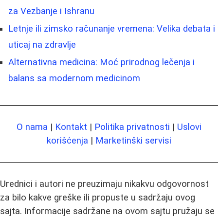
za Vezbanje i Ishranu
Letnje ili zimsko računanje vremena: Velika debata i
uticaj na zdravlje
Alternativna medicina: Moć prirodnog lečenja i
balans sa modernom medicinom
O nama
|
Kontakt
|
Politika privatnosti
|
Uslovi
korišćenja
|
Marketinški servisi
Urednici i autori ne preuzimaju nikakvu odgovornost
za bilo kakve greške ili propuste u sadržaju ovog
sajta. Informacije sadržane na ovom sajtu pružaju se