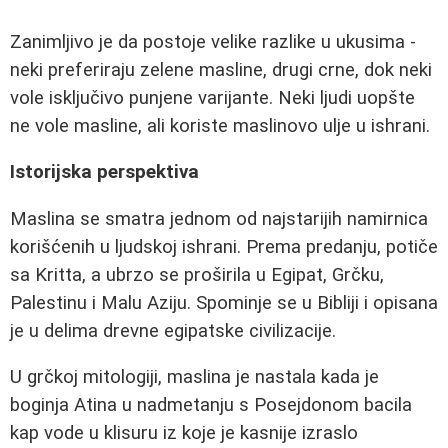
Zanimljivo je da postoje velike razlike u ukusima -
neki preferiraju zelene masline, drugi crne, dok neki
vole isključivo punjene varijante. Neki ljudi uopšte
ne vole masline, ali koriste maslinovo ulje u ishrani.
Istorijska perspektiva
Maslina se smatra jednom od najstarijih namirnica
korišćenih u ljudskoj ishrani. Prema predanju, potiče
sa Kritta, a ubrzo se proširila u Egipat, Grčku,
Palestinu i Malu Aziju. Spominje se u Bibliji i opisana
je u delima drevne egipatske civilizacije.
U grčkoj mitologiji, maslina je nastala kada je
boginja Atina u nadmetanju s Posejdonom bacila
kap vode u klisuru iz koje je kasnije izraslo