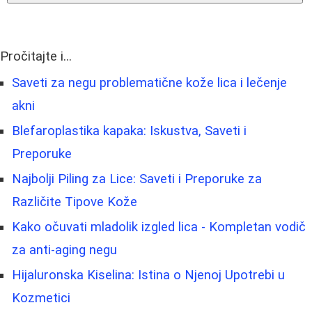
Pročitajte i...
Saveti za negu problematične kože lica i lečenje
akni
Blefaroplastika kapaka: Iskustva, Saveti i
Preporuke
Najbolji Piling za Lice: Saveti i Preporuke za
Različite Tipove Kože
Kako očuvati mladolik izgled lica - Kompletan vodič
za anti-aging negu
Hijaluronska Kiselina: Istina o Njenoj Upotrebi u
Kozmetici