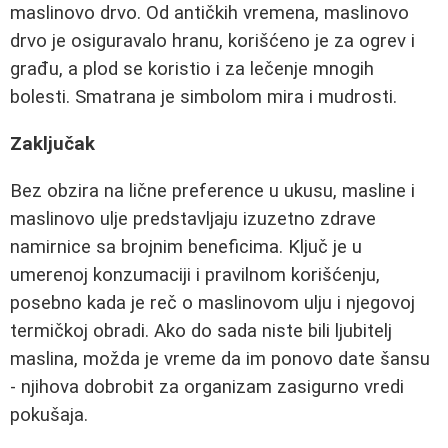
maslinovo drvo. Od antičkih vremena, maslinovo
drvo je osiguravalo hranu, korišćeno je za ogrev i
građu, a plod se koristio i za lečenje mnogih
bolesti. Smatrana je simbolom mira i mudrosti.
Zaključak
Bez obzira na lične preference u ukusu, masline i
maslinovo ulje predstavljaju izuzetno zdrave
namirnice sa brojnim beneficima. Ključ je u
umerenoj konzumaciji i pravilnom korišćenju,
posebno kada je reč o maslinovom ulju i njegovoj
termičkoj obradi. Ako do sada niste bili ljubitelj
maslina, možda je vreme da im ponovo date šansu
- njihova dobrobit za organizam zasigurno vredi
pokušaja.