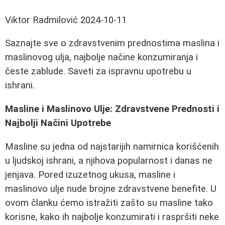
Viktor Radmilović
2024-10-11
Saznajte sve o zdravstvenim prednostima maslina i
maslinovog ulja, najbolje načine konzumiranja i
česte zablude. Saveti za ispravnu upotrebu u
ishrani.
Masline i Maslinovo Ulje: Zdravstvene Prednosti i
Najbolji Načini Upotrebe
Masline su jedna od najstarijih namirnica korišćenih
u ljudskoj ishrani, a njihova popularnost i danas ne
jenjava. Pored izuzetnog ukusa, masline i
maslinovo ulje nude brojne zdravstvene benefite. U
ovom članku ćemo istražiti zašto su masline tako
korisne, kako ih najbolje konzumirati i raspršiti neke