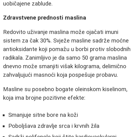
uobičajene zablude.
Zdravstvene prednosti maslina
Redovito uživanje maslina može ojačati imuni
sistem za čak 30%. Svježe masline sadrže moćne
antioksidante koji pomažu u borbi protiv slobodnih
radikala. Zanimljivo je da samo 50 grama maslina
dnevno može smanjiti višak kilograma, delimično
zahvaljujući masnoći koja pospešuje probavu.
Masline su posebno bogate oleinskom kiselinom,
koja ima brojne pozitivne efekte:
Smanjuje sitne bore na koži
Poboljšava zdravlje srca i krvnih žila