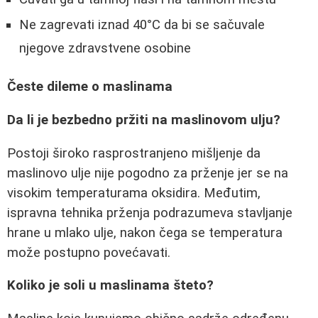
Ne zagrevati iznad 40°C da bi se sačuvale
njegove zdravstvene osobine
Česte dileme o maslinama
Da li je bezbedno pržiti na maslinovom ulju?
Postoji široko rasprostranjeno mišljenje da
maslinovo ulje nije pogodno za prženje jer se na
visokim temperaturama oksidira. Međutim,
ispravna tehnika prženja podrazumeva stavljanje
hrane u mlako ulje, nakon čega se temperatura
može postupno povećavati.
Koliko je soli u maslinama šteto?