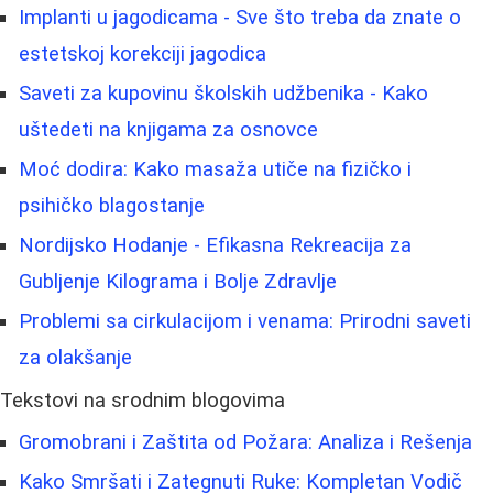
Implanti u jagodicama - Sve što treba da znate o
estetskoj korekciji jagodica
Saveti za kupovinu školskih udžbenika - Kako
uštedeti na knjigama za osnovce
Moć dodira: Kako masaža utiče na fizičko i
psihičko blagostanje
Nordijsko Hodanje - Efikasna Rekreacija za
Gubljenje Kilograma i Bolje Zdravlje
Problemi sa cirkulacijom i venama: Prirodni saveti
za olakšanje
Tekstovi na srodnim blogovima
Gromobrani i Zaštita od Požara: Analiza i Rešenja
Kako Smršati i Zategnuti Ruke: Kompletan Vodič