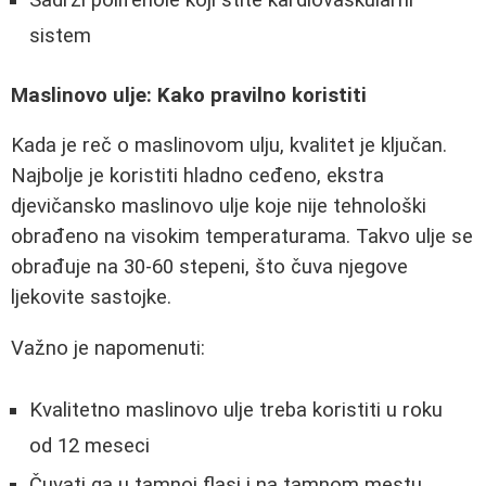
Sadrži polifenole koji štite kardiovaskularni
sistem
Maslinovo ulje: Kako pravilno koristiti
Kada je reč o maslinovom ulju, kvalitet je ključan.
Najbolje je koristiti hladno ceđeno, ekstra
djevičansko maslinovo ulje koje nije tehnološki
obrađeno na visokim temperaturama. Takvo ulje se
obrađuje na 30-60 stepeni, što čuva njegove
ljekovite sastojke.
Važno je napomenuti:
Kvalitetno maslinovo ulje treba koristiti u roku
od 12 meseci
Čuvati ga u tamnoj flasi i na tamnom mestu