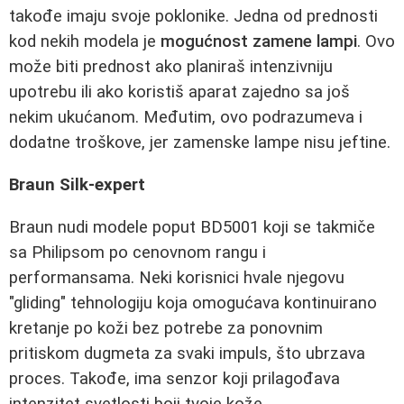
takođe imaju svoje poklonike. Jedna od prednosti
kod nekih modela je
mogućnost zamene lampi
. Ovo
može biti prednost ako planiraš intenzivniju
upotrebu ili ako koristiš aparat zajedno sa još
nekim ukućanom. Međutim, ovo podrazumeva i
dodatne troškove, jer zamenske lampe nisu jeftine.
Braun Silk-expert
Braun nudi modele poput BD5001 koji se takmiče
sa Philipsom po cenovnom rangu i
performansama. Neki korisnici hvale njegovu
"gliding" tehnologiju koja omogućava kontinuirano
kretanje po koži bez potrebe za ponovnim
pritiskom dugmeta za svaki impuls, što ubrzava
proces. Takođe, ima senzor koji prilagođava
intenzitet svetlosti boji tvoje kože.