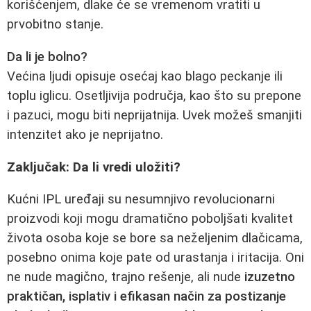
korišćenjem, dlake će se vremenom vratiti u
prvobitno stanje.
Da li je bolno?
Većina ljudi opisuje osećaj kao blago peckanje ili
toplu iglicu. Osetljivija područja, kao što su prepone
i pazuci, mogu biti neprijatnija. Uvek možeš smanjiti
intenzitet ako je neprijatno.
Zaključak: Da li vredi uložiti?
Kućni IPL uređaji su nesumnjivo revolucionarni
proizvodi koji mogu dramatično poboljšati kvalitet
života osoba koje se bore sa neželjenim dlačicama,
posebno onima koje pate od urastanja i iritacija. Oni
ne nude magično, trajno rešenje, ali nude
izuzetno
praktičan, isplativ i efikasan način za postizanje