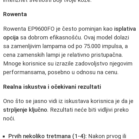
Rowenta
Rowenta EP9600FO je često pominjan kao
isplativa
opcija
sa dobrom efikasnošću. Ovaj model dolazi
sa zamenljivim lampama od po 75.000 impulsa, a
cena zamenskih lampi je relativno pristupačna.
Mnoge korisnice su izrazile zadovoljstvo njegovim
performansama, posebno u odnosu na cenu.
Realna iskustva i očekivani rezultati
Ono što se jasno vidi iz iskustava korisnica je da je
strpljenje ključno
. Rezultati neće biti vidljivi preko
noći.
Prvih nekoliko tretmana (1-4):
Nakon prvog ili