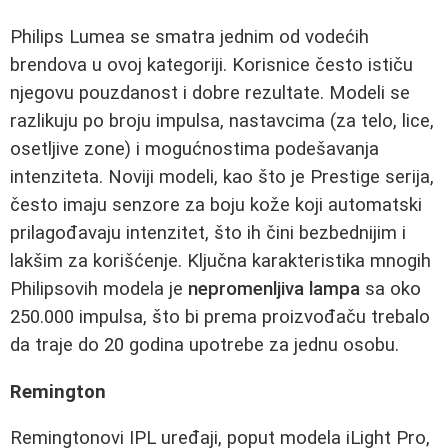
Philips Lumea se smatra jednim od vodećih
brendova u ovoj kategoriji. Korisnice često ističu
njegovu pouzdanost i dobre rezultate. Modeli se
razlikuju po broju impulsa, nastavcima (za telo, lice,
osetljive zone) i mogućnostima podešavanja
intenziteta. Noviji modeli, kao što je Prestige serija,
često imaju senzore za boju kože koji automatski
prilagođavaju intenzitet, što ih čini bezbednijim i
lakšim za korišćenje. Ključna karakteristika mnogih
Philipsovih modela je
nepromenljiva lampa
sa oko
250.000 impulsa, što bi prema proizvođaču trebalo
da traje do 20 godina upotrebe za jednu osobu.
Remington
Remingtonovi IPL uređaji, poput modela iLight Pro,