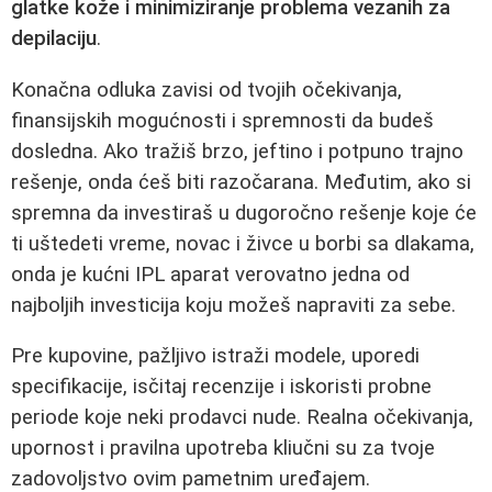
glatke kože i minimiziranje problema vezanih za
depilaciju
.
Konačna odluka zavisi od tvojih očekivanja,
finansijskih mogućnosti i spremnosti da budeš
dosledna. Ako tražiš brzo, jeftino i potpuno trajno
rešenje, onda ćeš biti razočarana. Međutim, ako si
spremna da investiraš u dugoročno rešenje koje će
ti uštedeti vreme, novac i živce u borbi sa dlakama,
onda je kućni IPL aparat verovatno jedna od
najboljih investicija koju možeš napraviti za sebe.
Pre kupovine, pažljivo istraži modele, uporedi
specifikacije, isčitaj recenzije i iskoristi probne
periode koje neki prodavci nude. Realna očekivanja,
upornost i pravilna upotreba kliučni su za tvoje
zadovoljstvo ovim pametnim uređajem.