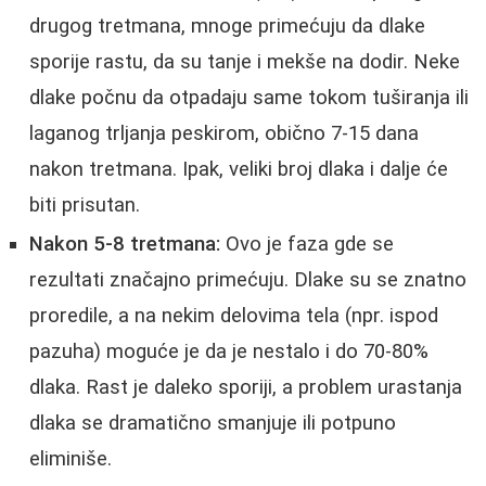
drugog tretmana, mnoge primećuju da dlake
sporije rastu, da su tanje i mekše na dodir. Neke
dlake počnu da otpadaju same tokom tuširanja ili
laganog trljanja peskirom, obično 7-15 dana
nakon tretmana. Ipak, veliki broj dlaka i dalje će
biti prisutan.
Nakon 5-8 tretmana:
Ovo je faza gde se
rezultati značajno primećuju. Dlake su se znatno
proredile, a na nekim delovima tela (npr. ispod
pazuha) moguće je da je nestalo i do 70-80%
dlaka. Rast je daleko sporiji, a problem urastanja
dlaka se dramatično smanjuje ili potpuno
eliminiše.