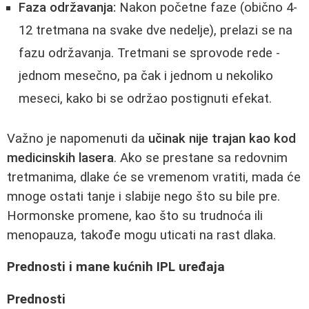
Faza održavanja:
Nakon početne faze (obično 4-
12 tretmana na svake dve nedelje), prelazi se na
fazu održavanja. Tretmani se sprovode rede -
jednom mesečno, pa čak i jednom u nekoliko
meseci, kako bi se održao postignuti efekat.
Važno je napomenuti da
učinak nije trajan kao kod
medicinskih lasera
. Ako se prestane sa redovnim
tretmanima, dlake će se vremenom vratiti, mada će
mnoge ostati tanje i slabije nego što su bile pre.
Hormonske promene, kao što su trudnoća ili
menopauza, takođe mogu uticati na rast dlaka.
Prednosti i mane kućnih IPL uređaja
Prednosti