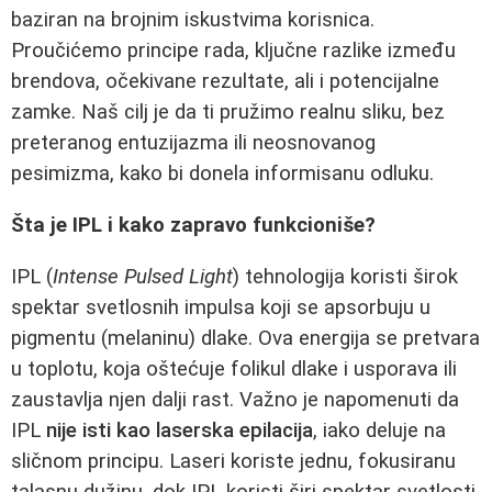
baziran na brojnim iskustvima korisnica.
Proučićemo principe rada, ključne razlike između
brendova, očekivane rezultate, ali i potencijalne
zamke. Naš cilj je da ti pružimo realnu sliku, bez
preteranog entuzijazma ili neosnovanog
pesimizma, kako bi donela informisanu odluku.
Šta je IPL i kako zapravo funkcioniše?
IPL (
Intense Pulsed Light
) tehnologija koristi širok
spektar svetlosnih impulsa koji se apsorbuju u
pigmentu (melaninu) dlake. Ova energija se pretvara
u toplotu, koja oštećuje folikul dlake i usporava ili
zaustavlja njen dalji rast. Važno je napomenuti da
IPL
nije isti kao laserska epilacija
, iako deluje na
sličnom principu. Laseri koriste jednu, fokusiranu
talasnu dužinu, dok IPL koristi širi spektar svetlosti.