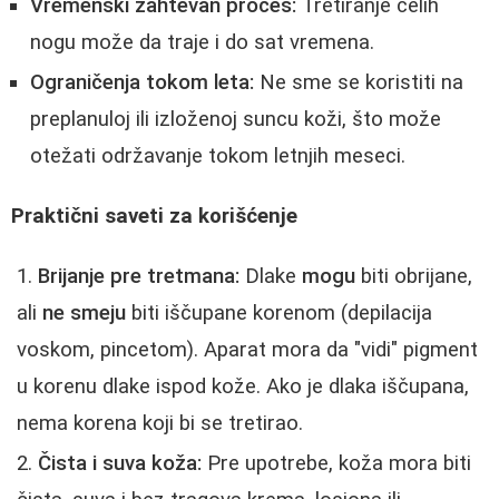
Vremenski zahtevan proces:
Tretiranje celih
nogu može da traje i do sat vremena.
Ograničenja tokom leta:
Ne sme se koristiti na
preplanuloj ili izloženoj suncu koži, što može
otežati održavanje tokom letnjih meseci.
Praktični saveti za korišćenje
Brijanje pre tretmana:
Dlake
mogu
biti obrijane,
ali
ne smeju
biti iščupane korenom (depilacija
voskom, pincetom). Aparat mora da "vidi" pigment
u korenu dlake ispod kože. Ako je dlaka iščupana,
nema korena koji bi se tretirao.
Čista i suva koža:
Pre upotrebe, koža mora biti