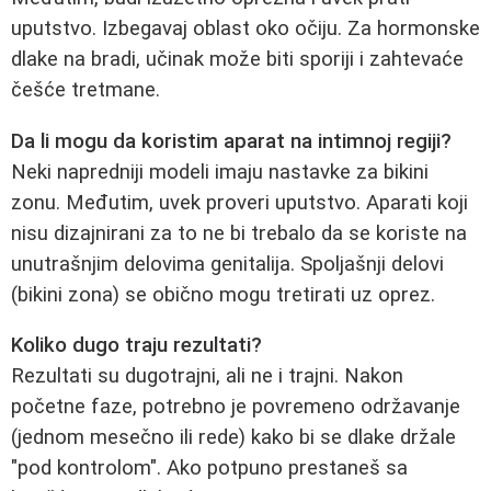
uputstvo. Izbegavaj oblast oko očiju. Za hormonske
dlake na bradi, učinak može biti sporiji i zahtevaće
češće tretmane.
Da li mogu da koristim aparat na intimnoj regiji?
Neki napredniji modeli imaju nastavke za bikini
zonu. Međutim, uvek proveri uputstvo. Aparati koji
nisu dizajnirani za to ne bi trebalo da se koriste na
unutrašnjim delovima genitalija. Spoljašnji delovi
(bikini zona) se obično mogu tretirati uz oprez.
Koliko dugo traju rezultati?
Rezultati su dugotrajni, ali ne i trajni. Nakon
početne faze, potrebno je povremeno održavanje
(jednom mesečno ili rede) kako bi se dlake držale
"pod kontrolom". Ako potpuno prestaneš sa