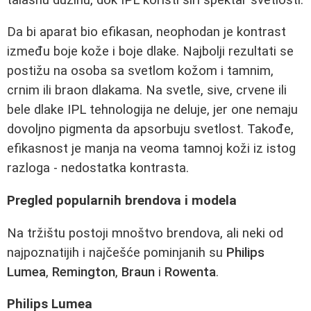
Da bi aparat bio efikasan, neophodan je kontrast
između boje kože i boje dlake. Najbolji rezultati se
postižu na osoba sa svetlom kožom i tamnim,
crnim ili braon dlakama. Na svetle, sive, crvene ili
bele dlake IPL tehnologija ne deluje, jer one nemaju
dovoljno pigmenta da apsorbuju svetlost. Takođe,
efikasnost je manja na veoma tamnoj koži iz istog
razloga - nedostatka kontrasta.
Pregled popularnih brendova i modela
Na tržištu postoji mnoštvo brendova, ali neki od
najpoznatijih i najčešće pominjanih su
Philips
Lumea
,
Remington
,
Braun
i
Rowenta
.
Philips Lumea