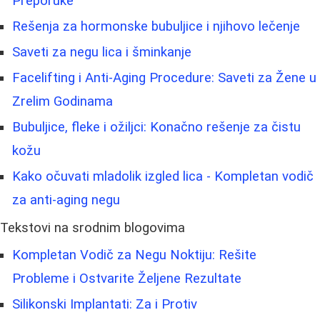
Preporuke
Rešenja za hormonske bubuljice i njihovo lečenje
Saveti za negu lica i šminkanje
Facelifting i Anti-Aging Procedure: Saveti za Žene u
Zrelim Godinama
Bubuljice, fleke i ožiljci: Konačno rešenje za čistu
kožu
Kako očuvati mladolik izgled lica - Kompletan vodič
za anti-aging negu
Tekstovi na srodnim blogovima
Kompletan Vodič za Negu Noktiju: Rešite
Probleme i Ostvarite Željene Rezultate
Silikonski Implantati: Za i Protiv