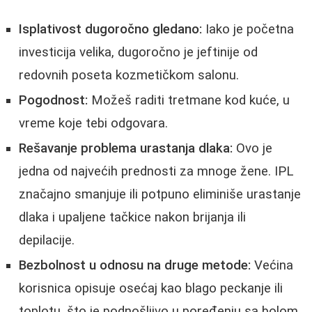
Isplativost dugoročno gledano:
Iako je početna
investicija velika, dugoročno je jeftinije od
redovnih poseta kozmetičkom salonu.
Pogodnost:
Možeš raditi tretmane kod kuće, u
vreme koje tebi odgovara.
Rešavanje problema urastanja dlaka:
Ovo je
jedna od najvećih prednosti za mnoge žene. IPL
značajno smanjuje ili potpuno eliminiše urastanje
dlaka i upaljene tačkice nakon brijanja ili
depilacije.
Bezbolnost u odnosu na druge metode:
Većina
korisnica opisuje osećaj kao blago peckanje ili
toplotu, što je podnošljivo u poređenju sa bolom