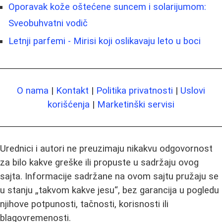
Oporavak kože oštećene suncem i solarijumom:
Sveobuhvatni vodič
Letnji parfemi - Mirisi koji oslikavaju leto u boci
O nama
|
Kontakt
|
Politika privatnosti
|
Uslovi
korišćenja
|
Marketinški servisi
Urednici i autori ne preuzimaju nikakvu odgovornost
za bilo kakve greške ili propuste u sadržaju ovog
sajta. Informacije sadržane na ovom sajtu pružaju se
u stanju „takvom kakve jesu“, bez garancija u pogledu
njihove potpunosti, tačnosti, korisnosti ili
blagovremenosti.