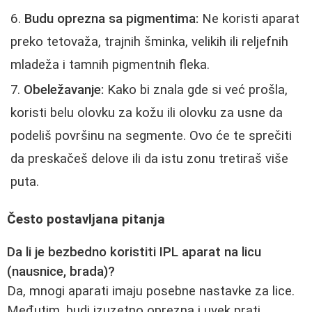
Budu oprezna sa pigmentima:
Ne koristi aparat
preko tetovaža, trajnih šminka, velikih ili reljefnih
mladeža i tamnih pigmentnih fleka.
Obeležavanje:
Kako bi znala gde si već prošla,
koristi belu olovku za kožu ili olovku za usne da
podeliš površinu na segmente. Ovo će te sprečiti
da preskačeš delove ili da istu zonu tretiraš više
puta.
Često postavljana pitanja
Da li je bezbedno koristiti IPL aparat na licu
(nausnice, brada)?
Da, mnogi aparati imaju posebne nastavke za lice.
Međutim, budi izuzetno oprezna i uvek prati