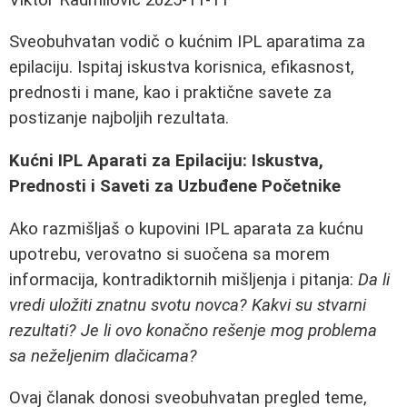
Sveobuhvatan vodič o kućnim IPL aparatima za
epilaciju. Ispitaj iskustva korisnica, efikasnost,
prednosti i mane, kao i praktične savete za
postizanje najboljih rezultata.
Kućni IPL Aparati za Epilaciju: Iskustva,
Prednosti i Saveti za Uzbuđene Početnike
Ako razmišljaš o kupovini IPL aparata za kućnu
upotrebu, verovatno si suočena sa morem
informacija, kontradiktornih mišljenja i pitanja:
Da li
vredi uložiti znatnu svotu novca? Kakvi su stvarni
rezultati? Je li ovo konačno rešenje mog problema
sa neželjenim dlačicama?
Ovaj članak donosi sveobuhvatan pregled teme,