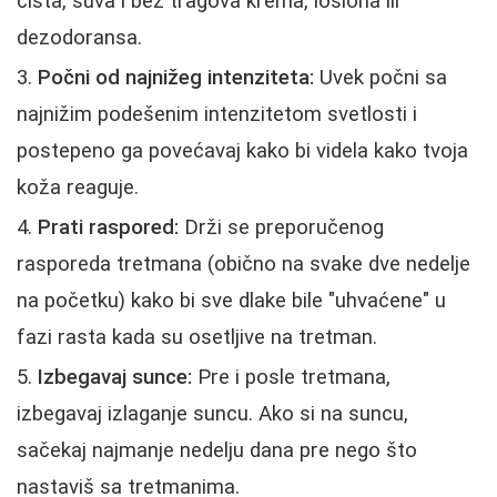
čista, suva i bez tragova krema, losiona ili
dezodoransa.
Počni od najnižeg intenziteta:
Uvek počni sa
najnižim podešenim intenzitetom svetlosti i
postepeno ga povećavaj kako bi videla kako tvoja
koža reaguje.
Prati raspored:
Drži se preporučenog
rasporeda tretmana (obično na svake dve nedelje
na početku) kako bi sve dlake bile "uhvaćene" u
fazi rasta kada su osetljive na tretman.
Izbegavaj sunce:
Pre i posle tretmana,
izbegavaj izlaganje suncu. Ako si na suncu,
sačekaj najmanje nedelju dana pre nego što
nastaviš sa tretmanima.