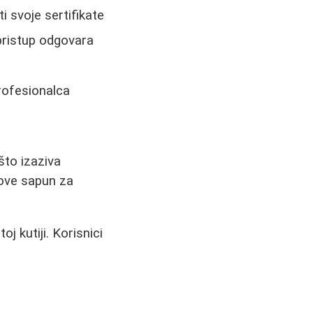
i svoje sertifikate
 pristup odgovara
rofesionalca
što izaziva
Dove sapun za
j kutiji. Korisnici