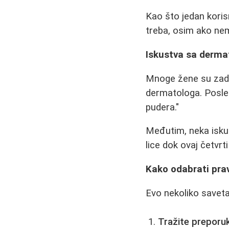
Kao što jedan koris
treba, osim ako nem
Iskustva sa derma
Mnoge žene su zado
dermatologa. Posle 
pudera."
Međutim, neka iskus
lice dok ovaj četvrt
Kako odabrati pra
Evo nekoliko saveta
Tražite preporu