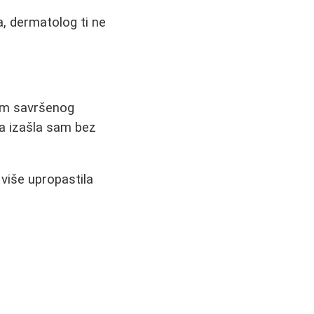
a, dermatolog ti ne
am savršenog
na izašla sam bez
više upropastila