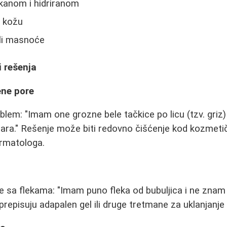
kanom i hidriranom
u kožu
li masnoće
i rešenja
ene pore
blem: "Imam one grozne bele tačkice po licu (tzv. griz)
a." Rešenje može biti redovno čišćenje kod kozmetiča
rmatologa.
sa flekama: "Imam puno fleka od bubuljica i ne znam 
repisuju adapalen gel ili druge tretmane za uklanjanje 