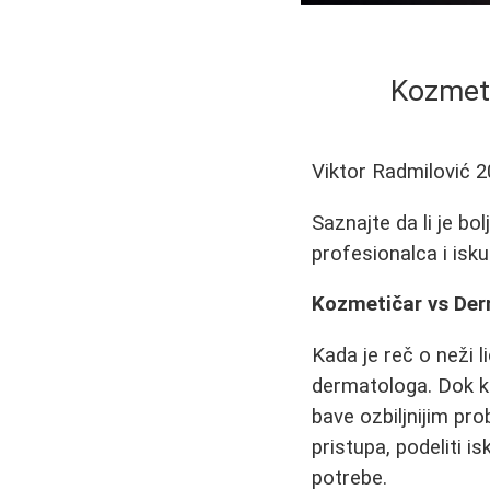
Kozmeti
Viktor Radmilović
2
Saznajte da li je bo
profesionalca i isk
Kozmetičar vs Derm
Kada je reč o neži l
dermatologa. Dok k
bave ozbiljnijim pr
pristupa, podeliti 
potrebe.