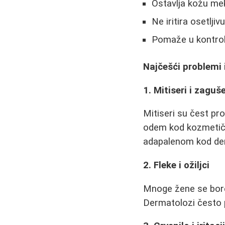
Ostavlja kožu me
Ne iritira osetljiv
Pomaže u kontro
Najčešći problemi 
1. Mitiseri i zaguš
Mitiseri su čest pro
odem kod kozmetičar
adapalenom kod de
2. Fleke i ožiljci
Mnoge žene se bore 
Dermatolozi često p