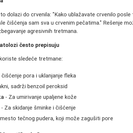
ja
to dolazi do crvenila: "Kako ublažavate crvenilo posl
le čišćenja sam sva u crvenim pečatima." Rešenje mož
izbegavanje agresivnih tretmana.
atolozi često prepisuju
koriste sledeće tretmane:
 čišćenje pora i uklanjanje fleka
akni, sadrži benzoil peroksid
ka
- Za umirivanje upaljene kože
- Za skidanje šminke i čišćenje
mesto tečnog pudera, koji može zagušiti pore