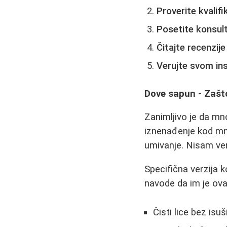
Proverite kvalifi
Posetite konsult
Čitajte recenzije
Verujte svom in
Dove sapun - Zašt
Zanimljivo je da mn
iznenađenje kod mn
umivanje. Nisam vero
Specifična verzija k
navode da im je ova
Čisti lice bez isuš