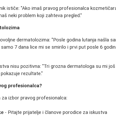
nik ističe: "Ako imaš pravog profesionalca kozmetičar
aš neki problem koji zahteva pregled."
tolozima
voljne dermatolozima: "Posle godina lutanja našla s
samo 7 dana lice mi se smirilo i prvi put posle 6 godi
tva nisu pozitivna: "Tri grozna dermatologa su mi još 
i pokazuje rezultate."
vog profesionalca?
 za izbor pravog profesionalca:
ke
- Pitajte prijatelje i članove porodice za iskustva