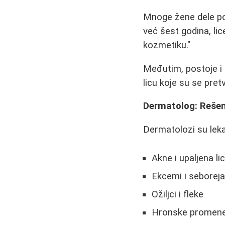
Mnoge žene dele po
već šest godina, li
kozmetiku."
Međutim, postoje i
licu koje su se pret
Dermatolog: Rešenj
Dermatolozi su leka
Akne i upaljena li
Ekcemi i seborej
Ožiljci i fleke
Hronske promene