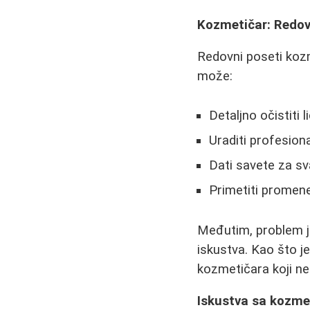
Kozmetičar: Redov
Redovni poseti kozm
može:
Detaljno očistiti 
Uraditi profesiona
Dati savete za s
Primetiti promene
Međutim, problem je
iskustva. Kao što j
kozmetičara koji n
Iskustva sa kozme