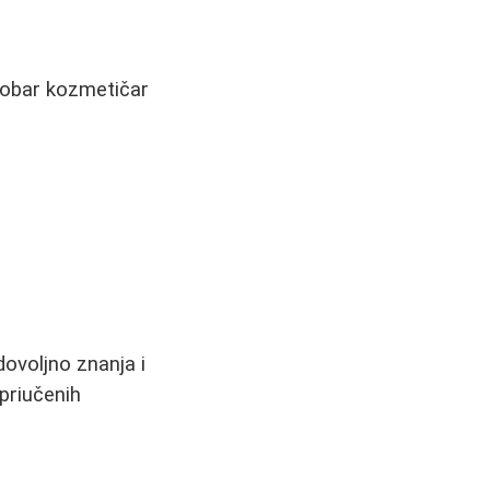
 Dobar kozmetičar
ovoljno znanja i
priučenih