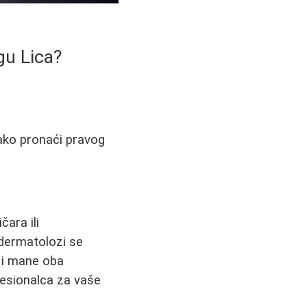
gu Lica?
kako pronaći pravog
čara ili
 dermatolozi se
 i mane oba
ofesionalca za vaše