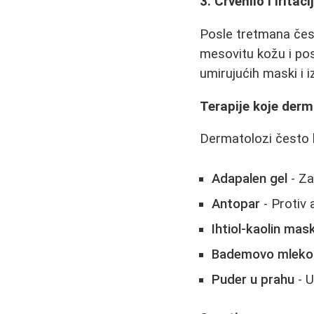
3. Crvenilo i iritaci
Posle tretmana čes
mesovitu kožu i pos
umirujućih maski i 
Terapije koje derm
Dermatolozi često 
Adapalen gel
- Za
Antopar
- Protiv 
Ihtiol-kaolin mas
Bademovo mleko
Puder u prahu
- U