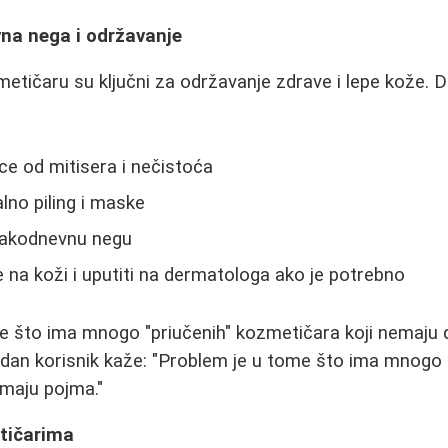
na nega i održavanje
etičaru su ključni za održavanje zdrave i lepe kože.
lice od mitisera i nečistoća
lno piling i maske
vakodnevnu negu
 na koži i uputiti na dermatologa ako je potrebno
 što ima mnogo "priučenih" kozmetičara koji nemaju d
edan korisnik kaže: "Problem je u tome što ima mnogo 
emaju pojma."
tičarima