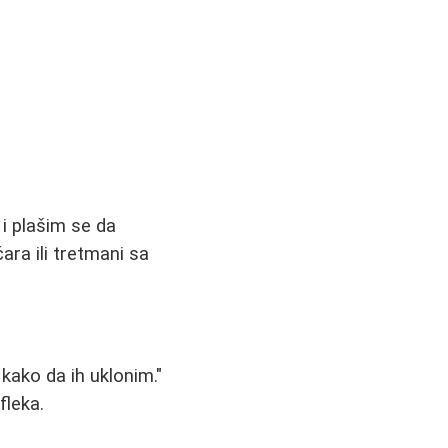
 i plašim se da
ra ili tretmani sa
kako da ih uklonim."
fleka.