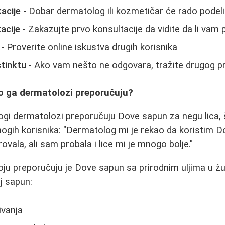
kacije
- Dobar dermatolog ili kozmetičar će rado podelit
acije
- Zakazujte prvo konsultacije da vidite da li vam
- Proverite online iskustva drugih korisnika
stinktu
- Ako vam nešto ne odgovara, tražite drugog p
o ga dermatolozi preporučuju?
ogi dermatolozi preporučuju Dove sapun za negu lica, 
ogih korisnika: "Dermatolog mi je rekao da koristim 
vala, ali sam probala i lice mi je mnogo bolje."
oju preporučuju je Dove sapun sa prirodnim uljima u žuto
j sapun:
ivanja