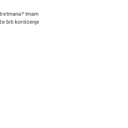
e tretmana? Imam
e biti korišćenje