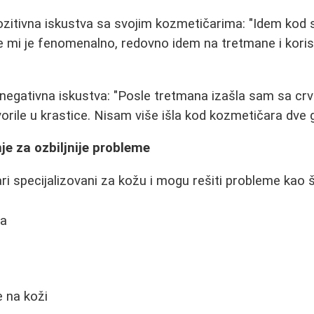
zitivna iskustva sa svojim kozmetičarima: "Idem kod 
ce mi je fenomenalno, redovno idem na tretmane i koris
 negativna iskustva: "Posle tretmana izašla sam sa c
vorile u krastice. Nisam više išla kod kozmetičara dve 
e za ozbiljnije probleme
ri specijalizovani za kožu i mogu rešiti probleme kao š
ca
a
 na koži