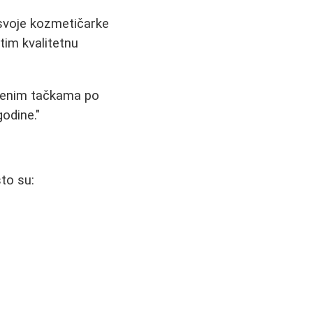
svoje kozmetičarke
tim kvalitetnu
rvenim tačkama po
godine."
to su: