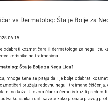
čar vs Dermatolog: Šta je Bolje za Ne
025-06-15
lje odabrati kozmetičara ili dermatologa za negu lica, 
ustva korisnika sa tretmanima.
atolog: Šta je Bolje za Negu Lica?
ica, mnoge žene se pitaju da li je bolje odabrati kozmeti
ozmetičari pružaju redovnu negu i tretmane čišćenja,
oblemima kože. U ovom članku ćemo istražiti prednosti
iskustva korisnika i dati savete kako pronaći pravog pr