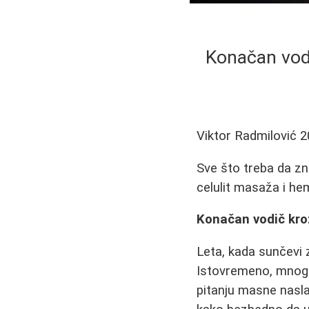
Konačan vodi
Viktor Radmilović
2
Sve što treba da zn
celulit masaža i he
Konačan vodič kroz
Leta, kada sunčevi z
Istovremeno, mnoge 
pitanju masne nasla