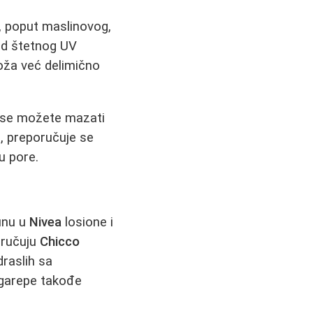
a, poput maslinovog,
 od štetnog UV
oža već delimično
li se možete mazati
o, preporučuje se
u pore.
kunu u
Nivea
losione i
oručuju
Chicco
draslih sa
rgarepe takođe