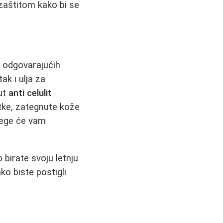
 zaštitom kako bi se
r odgovarajućih
k i ulja za
put
anti celulit
atke, zategnute kože
nege će vam
vo birate svoju letnju
ko biste postigli