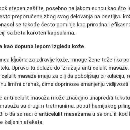
isok stepen zaštite, posebno na jakom suncu kao što j
često preporučene zbog svog delovanja na osetljivu kož
onasol
se takođe često pominje kao prirodna i efikasna
iji sa
beta karoten kapsulama
.
ža kao dopuna lepom izgledu kože
unca kĺjučna za zdravlje kože, mnoge žene teže i ka pos
tela. Upravo tu dolaze do izražaja
anti celulit masaže
i celulit masaže
imaju za cilj da poboljšaju cirkulaciju, 
u limfni drenaž, čime doprinose smanjenju vidljivosti c
je
anti celulit masaža
može značajno unaprediti tekstu
 masaža sa drugim tretmanima, poput
hemijskog pilin
. Bilo da se radi o
anticelulit masažama
u salonu ili kod
e željenih efekata.