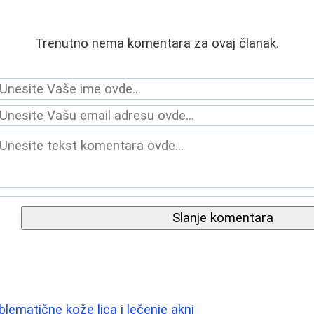
Trenutno nema komentara za ovaj članak.
Slanje komentara
lematične kože lica i lečenje akni