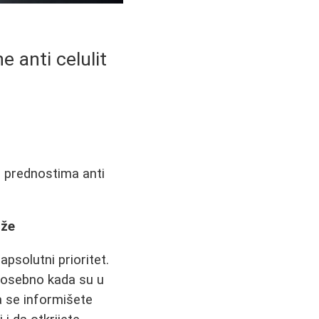
 anti celulit
 o prednostima anti
aže
apsolutni prioritet.
 posebno kada su u
a se informišete