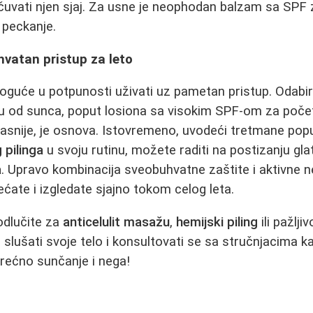
 očuvati njen sjaj. Za usne je neophodan balzam sa SPF
i peckanje.
hvatan pristup za leto
oguće u potpunosti uživati uz pametan pristup. Odabi
u od sunca, poput losiona sa visokim SPF-om za početa
 kasnije, je osnova. Istovremeno, uvodeći tretmane po
 pilinga
u svoju rutinu, možete raditi na postizanju gl
a
. Upravo kombinacija sveobuhvatne zaštite i aktivne 
ćate i izgledate sjajno tokom celog leta.
 odlučite za
anticelulit masažu
,
hemijski piling
ili pažlji
slušati svoje telo i konsultovati se sa stručnjacima ka
Srećno sunčanje i nega!