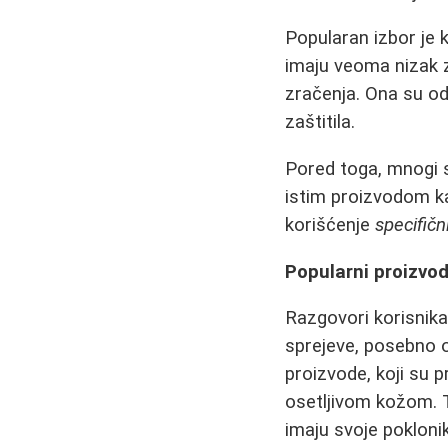
Popularan izbor je k
imaju veoma nizak z
zračenja. Ona su o
zaštitila.
Pored toga, mnogi se
istim proizvodom ka
korišćenje
specifičn
Popularni proizvod
Razgovori korisnika
sprejeve, posebno 
proizvode, koji su p
osetljivom kožom.
imaju svoje pokloni