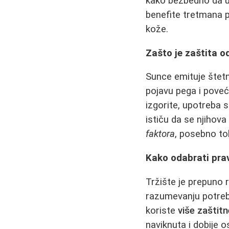
kako bezbedno da už
benefite tretmana 
kože.
Zašto je zaštita 
Sunce emituje štet
pojavu pega i poveća
izgorite, upotreba 
ističu da se njihov
faktora
, posebno to
Kako odabrati pra
Tržište je prepuno r
razumevanju potreba
koriste
više zaštit
naviknuta i dobije 