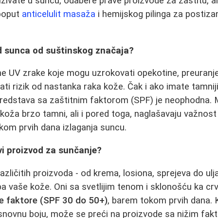
ivate u suncu, odabere prave proizvode za zaštitu, ali 
poput
anticelulit masaža
i hemijskog pilinga za postizan
od sunca od suštinskog značaja?
ne UV zrake koje mogu uzrokovati opekotine, preuranje
ti rizik od nastanka raka kože. Čak i ako imate tamniji
sredstava sa zaštitnim faktorom (SPF) je neophodna. M
a koža brzo tamni, ali i pored toga, naglašavaju važnos
kom prvih dana izlaganja suncu.
vi proizvod za sunčanje?
azličitih proizvoda - od krema, losiona, sprejeva do ulja
 vaše kože. Oni sa svetlijim tenom i sklonošću ka crve
ne faktore (SPF 30 do 50+)
, barem tokom prvih dana.
osnovnu boju, može se preći na proizvode sa nižim fak