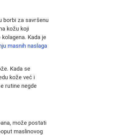
u borbi za savršenu
a kožu koji
e kolagena. Kada je
nju masnih naslaga
kože. Kada se
edu kože već i
e rutine negde
bana, može postati
a poput maslinovog