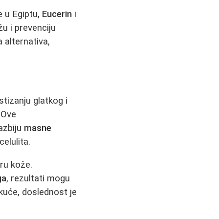
e u Egiptu,
Eucerin
i
u i prevenciju
 alternativa,
tizanju glatkog i
. Ove
razbiju
masne
elulita.
ru kože.
ga
, rezultati mogu
 kuće, doslednost je