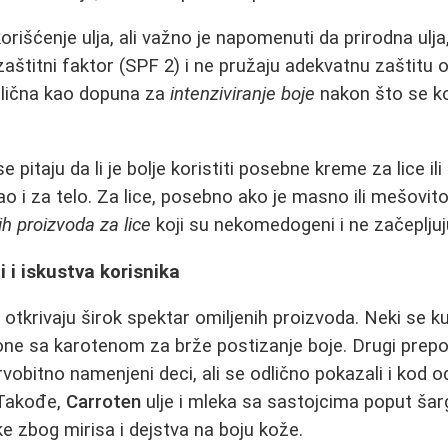
orišćenje ulja, ali važno je napomenuti da prirodna ulj
aštitni faktor (SPF 2) i ne pružaju adekvatnu zaštitu
dlična kao dopuna za
intenziviranje boje
nakon što se k
 pitaju da li je bolje koristiti posebne kreme za lice i
o i za telo. Za lice, posebno ako je masno ili mešovit
ih proizvoda za lice
koji su nekomedogeni i ne začepljuj
i i iskustva korisnika
 otkrivaju širok spektar omiljenih proizvoda. Neki se 
one sa karotenom za brže postizanje boje. Drugi prep
rvobitno namenjeni deci, ali se odlično pokazali i kod o
 Takođe,
Carroten
ulje i mleka sa sastojcima poput ša
ke zbog mirisa i dejstva na boju kože.