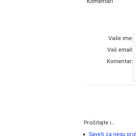
Komentari
Vaše ime:
Vaš email:
Komentar:
Pročitajte i...
Saveti za negu prob