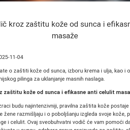
č kroz zaštitu kože od sunca i efikasne
masaže
025-11-04
ate o zaštiti kože od sunca, izboru krema i ulja, kao i
mijskog pilinga za uklanjanje masnih naslaga.
 zaštitu kože od sunca i efikasne anti celulit mas
raci budu najintenzivniji, pravilna zaštita kože postaje 
žene razmišljaju i o poboljšanju izgleda svoje kože,
ge i celulit. Ovaj sveobuhvatni vodič će vam pomoći d