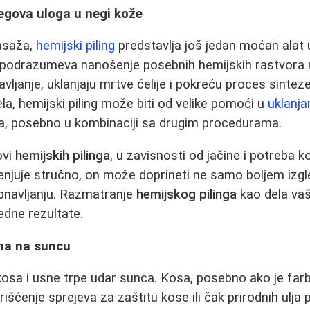
njegova uloga u negi kože
masaža,
hemijski piling
predstavlja još jedan moćan alat 
 podrazumeva nanošenje posebnih hemijskih rastvora n
vljanje, uklanjaju mrtve ćelije i pokreću proces sintez
la, hemijski piling može biti od velike pomoći u
uklanja
lita, posebno u kombinaciji sa drugim procedurama.
ovi
hemijskih pilinga
, u zavisnosti od jačine i potreba 
njuje stručno, on može doprineti ne samo boljem izgl
navljanju. Razmatranje
hemijskog pilinga
kao dela vaš
edne rezultate.
ana na suncu
kosa i usne trpe udar sunca. Kosa, posebno ako je far
rišćenje sprejeva za zaštitu kose ili čak prirodnih ulj