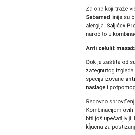
Za one koji traže v
Sebamed
linije su 
alergija.
Saljićev Pr
naročito u kombinac
Anti celulit masa
Dok je zaštita od s
zategnutog izgleda 
specijalizovane
ant
naslage
i potpomogn
Redovno sprovđen
Kombinacijom ovih
biti još upečatljiviji
kĺjučna za postizanj