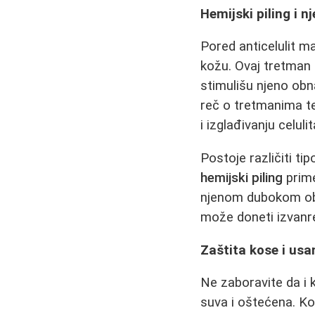
Hemijski piling i 
Pored anticelulit 
kožu. Ovaj tretman
stimulišu njeno obna
reč o tretmanima te
i izglađivanju celu
Postoje različiti tip
hemijski piling
prime
njenom dubokom ob
može doneti izvanr
Zaštita kose i us
Ne zaboravite da i 
suva i oštećena. Ko