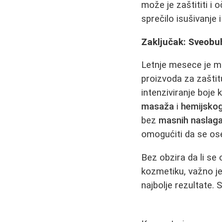
može je zaštititi i
sprečilo isušivanje 
Zaključak: Sveobu
Letnje mesece je m
proizvoda za zaštit
intenziviranje boje
masaža
i
hemijskog
bez
masnih naslag
omogućiti da se ose
Bez obzira da li se
kozmetiku, važno je 
najbolje rezultate. 