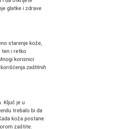
i da otkrijete
je glatke i zdrave
no starenje kože,
 ten i retko
nogi korisnici
t korišćenja
zaštitnih
. Ključ je u
nilu trebalo bi da
 Kada koža postane
torom zaštite.